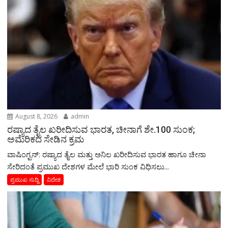
August 8, 2026
admin
ರಷ್ಯಾದ ತೈಲ ಖರೀದಿಸುವ ಭಾರತ, ಚೀನಾಗೆ ಶೇ.100 ಸುಂಕ;
ಅಮೆರಿಕದ ಸೇಡಿನ ಕ್ರಮ
ವಾಷಿಂಗ್ಟನ್: ರಷ್ಯಾದ ತೈಲ ಮತ್ತು ಅನಿಲ ಖರೀದಿಸುವ ಭಾರತ ಹಾಗೂ ಚೀನಾ
ಸೇರಿದಂತೆ ಪ್ರಮುಖ ದೇಶಗಳ ಮೇಲೆ ಭಾರಿ ಸುಂಕ ವಿಧಿಸಲು...
ಪ್ರಮುಖ ಸುದ್ದಿ
ವಿದೇಶ