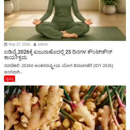
May 27, 2026
admin
ಐಡಿವೈ 2026ಕ್ಕೆ ಖಜುರಾಹೊದಲ್ಲಿ 25 ದಿನಗಳ ಕೌಂಟ್‌ಡೌನ್
ಕಾರ್ಯಕ್ರಮ
ನವದೆಹಲಿ: 2026ರ ಅಂತರರಾಷ್ಟ್ರೀಯ ಯೋಗ ದಿನಾಚರಣೆಗೆ (IDY 2026)
ಅಂಗವಾಗಿ...
ವೈವಿದ್ಯ