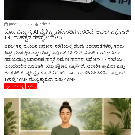
June 10, 2026
admin
ಹೊಸ ವಿನ್ಯಾಸ, AI ವೈಶಿಷ್ಟ್ಯಗಳೊಂದಿಗೆ ಬರಲಿದೆ ‘ಆಪಲ್ ಐಫೋನ್
18’, ಮಹತ್ವದ ರಹಸ್ಯ ಬಯಲು
ಆಪಲ್ ತನ್ನ ಮುಂದಿನ ಐಫೋನ್ ಸರಣಿಯಲ್ಲಿ ಹಲವು ಬದಲಾವಣೆಗಳನ್ನು ತರಲು
ಸಿದ್ಧತೆ ನಡೆಸುತ್ತಿದೆ ಎನ್ನಲಾಗಿದ್ದು, ಐಫೋನ್ 18 ಬೇಸ್ ಮಾದರಿಯ ಬಿಡುಗಡೆಯ
ಸಮಯದಲ್ಲೂ ಬದಲಾವಣೆ ಸಾಧ್ಯತೆ ಇದೆ. ಈ ಸಾಧನವು ಐಫೋನ್ 17 ಸರಣಿಯ
ಮುಂದುವರಿದ ರೂಪವಾಗಿ, ಹೆಚ್ಚು ಶಕ್ತಿಶಾಲಿ ಪ್ರೊಸೆಸರ್, ಸುಧಾರಿತ ಕ್ಯಾಮೆರಾ ಮತ್ತು
ಹೊಸ ಸಿರಿ AI ವೈಶಿಷ್ಟ್ಯಗಳೊಂದಿಗೆ ಬರಲಿದೆ ಎಂದು ವರದಿಗಳು ತಿಳಿಸಿವೆ. ಐಫೋನ್
18ರಲ್ಲಿ 48MP ಮುಖ್ಯ ಕ್ಯಾಮೆರಾ ಮತ್ತು 48MP...
ಪ್ರಮುಖ ಸುದ್ದಿ
ವೈವಿದ್ಯ