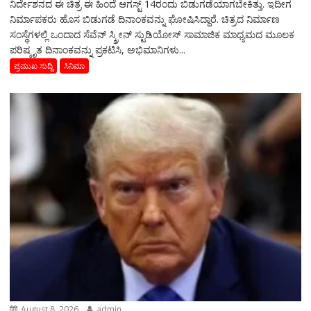
ನಿರ್ದೇಶನದ ಈ ಚಿತ್ರ ಈ ಹಿಂದೆ ಆಗಸ್ಟ್ 14ರಂದು ಬಿಡುಗಡೆಯಾಗಬೇಕಿತ್ತು. ಇದೀಗ
ನಿರ್ಮಾಪಕರು ಹೊಸ ಬಿಡುಗಡೆ ದಿನಾಂಕವನ್ನು ಘೋಷಿಸಿದ್ದಾರೆ. ಚಿತ್ರದ ನಿರ್ಮಾಣ
ಸಂಸ್ಥೆಗಳಲ್ಲಿ ಒಂದಾದ ಸೆವೆನ್ ಸ್ಕ್ರೀನ್ ಸ್ಟುಡಿಯೋಸ್ ಸಾಮಾಜಿಕ ಮಾಧ್ಯಮದ ಮೂಲಕ
ಪರಿಷ್ಕೃತ ದಿನಾಂಕವನ್ನು ಪ್ರಕಟಿಸಿ, ಅಭಿಮಾನಿಗಳು...
ಪ್ರಮುಖ ಸುದ್ದಿ
ಸಿನಿಮಾ
August 8, 2026
admin