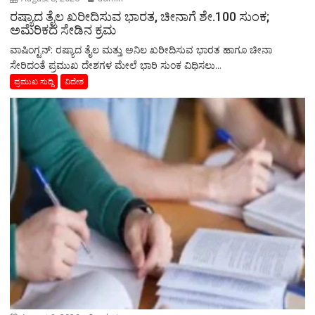
ರಷ್ಯಾದ ತೈಲ ಖರೀದಿಸುವ ಭಾರತ, ಚೀನಾಗೆ ಶೇ.100 ಸುಂಕ;
ಅಮೆರಿಕದ ಸೇಡಿನ ಕ್ರಮ
ವಾಷಿಂಗ್ಟನ್: ರಷ್ಯಾದ ತೈಲ ಮತ್ತು ಅನಿಲ ಖರೀದಿಸುವ ಭಾರತ ಹಾಗೂ ಚೀನಾ
ಸೇರಿದಂತೆ ಪ್ರಮುಖ ದೇಶಗಳ ಮೇಲೆ ಭಾರಿ ಸುಂಕ ವಿಧಿಸಲು...
ಪ್ರಮುಖ ಸುದ್ದಿ
ವಿದೇಶ