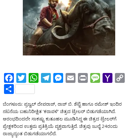
F
T
W
T
M
E
Pr
M
Y
C
ac
w
h
el
e
m
in
e
a
o
S
e
itt
at
e
ss
ai
t
ss
h
p
h
ಬೆಂಗಳೂರು: ಪ್ರಜ್ವಲ್ ದೇವರಾಜ್, ರಾಜ್ ಬಿ. ಶೆಟ್ಟಿ ಹಾಗೂ ರಮೇಶ್ ಇಂದಿರ
b
er
s
gr
e
l
a
o
y
ar
ನಟನೆಯ ಬಹುನಿರೀಕ್ಷಿತ ‘ಕರಾವಳಿ’ ಚಿತ್ರದ ಟ್ರೇಲರ್ ಬಿಡುಗಡೆಯಾಗಿದೆ.
o
A
a
n
g
o
Li
e
ಆರಂಭದಿಂದಲೇ ಸಾಕಷ್ಟು ಕುತೂಹಲ ಮೂಡಿಸಿದ್ದ ಈ ಚಿತ್ರದ ಟ್ರೇಲರ್‌ಗೆ
o
p
m
g
e
M
n
ಪ್ರೇಕ್ಷಕರಿಂದ ಉತ್ತಮ ಪ್ರತಿಕ್ರಿಯೆ ವ್ಯಕ್ತವಾಗುತ್ತಿದೆ. ಚಿತ್ರವು ಜುಲೈ 24ರಂದು
ರಾಜ್ಯಾದ್ಯಂತ ಬಿಡುಗಡೆಯಾಗಲಿದೆ.
k
p
er
ai
k