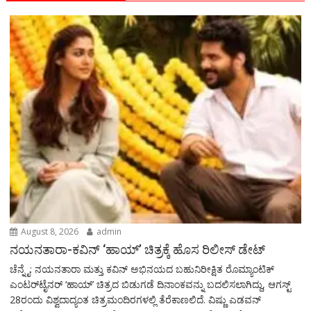
August 8, 2026
admin
ನಯನತಾರಾ-ಕವಿನ್ ‘ಹಾಯ್’ ಚಿತ್ರಕ್ಕೆ ಹೊಸ ರಿಲೀಸ್ ಡೇಟ್
ಚೆನ್ನೈ: ನಯನತಾರಾ ಮತ್ತು ಕವಿನ್ ಅಭಿನಯದ ಬಹುನಿರೀಕ್ಷಿತ ರೊಮ್ಯಾಂಟಿಕ್
ಎಂಟರ್‌ಟೈನರ್ ‘ಹಾಯ್’ ಚಿತ್ರದ ಬಿಡುಗಡೆ ದಿನಾಂಕವನ್ನು ಬದಲಿಸಲಾಗಿದ್ದು, ಆಗಸ್ಟ್
28ರಂದು ವಿಶ್ವದಾದ್ಯಂತ ಚಿತ್ರಮಂದಿರಗಳಲ್ಲಿ ತೆರೆಕಾಣಲಿದೆ. ವಿಷ್ಣು ಎಡವನ್