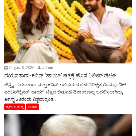
August 8, 2026
admin
ನಯನತಾರಾ-ಕವಿನ್ ‘ಹಾಯ್’ ಚಿತ್ರಕ್ಕೆ ಹೊಸ ರಿಲೀಸ್ ಡೇಟ್
ಚೆನ್ನೈ: ನಯನತಾರಾ ಮತ್ತು ಕವಿನ್ ಅಭಿನಯದ ಬಹುನಿರೀಕ್ಷಿತ ರೊಮ್ಯಾಂಟಿಕ್
ಎಂಟರ್‌ಟೈನರ್ ‘ಹಾಯ್’ ಚಿತ್ರದ ಬಿಡುಗಡೆ ದಿನಾಂಕವನ್ನು ಬದಲಿಸಲಾಗಿದ್ದು,
ಆಗಸ್ಟ್ 28ರಂದು ವಿಶ್ವದಾದ್ಯಂತ...
ಪ್ರಮುಖ ಸುದ್ದಿ
ಸಿನಿಮಾ