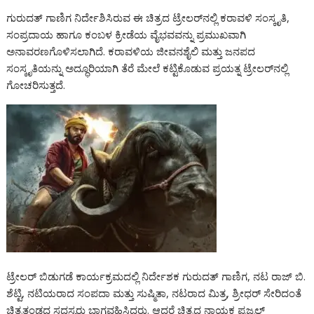
l
ಗುರುದತ್ ಗಾಣಿಗ ನಿರ್ದೇಶಿಸಿರುವ ಈ ಚಿತ್ರದ ಟ್ರೇಲರ್‌ನಲ್ಲಿ ಕರಾವಳಿ ಸಂಸ್ಕೃತಿ,
ಸಂಪ್ರದಾಯ ಹಾಗೂ ಕಂಬಳ ಕ್ರೀಡೆಯ ವೈಭವವನ್ನು ಪ್ರಮುಖವಾಗಿ
ಅನಾವರಣಗೊಳಿಸಲಾಗಿದೆ. ಕರಾವಳಿಯ ಜೀವನಶೈಲಿ ಮತ್ತು ಜನಪದ
ಸಂಸ್ಕೃತಿಯನ್ನು ಅದ್ಧೂರಿಯಾಗಿ ತೆರೆ ಮೇಲೆ ಕಟ್ಟಿಕೊಡುವ ಪ್ರಯತ್ನ ಟ್ರೇಲರ್‌ನಲ್ಲಿ
ಗೋಚರಿಸುತ್ತದೆ.
ಟ್ರೇಲರ್ ಬಿಡುಗಡೆ ಕಾರ್ಯಕ್ರಮದಲ್ಲಿ ನಿರ್ದೇಶಕ ಗುರುದತ್ ಗಾಣಿಗ, ನಟ ರಾಜ್ ಬಿ.
ಶೆಟ್ಟಿ, ನಟಿಯರಾದ ಸಂಪದಾ ಮತ್ತು ಸುಷ್ಮಿತಾ, ನಟರಾದ ಮಿತ್ರ, ಶ್ರೀಧರ್ ಸೇರಿದಂತೆ
ಚಿತ್ರತಂಡದ ಸದಸ್ಯರು ಭಾಗವಹಿಸಿದ್ದರು. ಆದರೆ ಚಿತ್ರದ ನಾಯಕ ಪ್ರಜ್ವಲ್