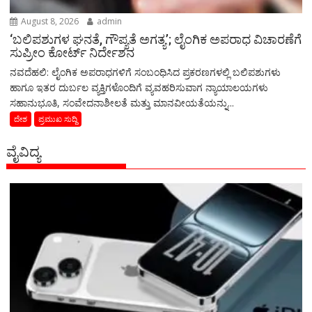
August 8, 2026
admin
‘ಬಲಿಪಶುಗಳ ಘನತೆ, ಗೌಪ್ಯತೆ ಅಗತ್ಯ’; ಲೈಂಗಿಕ ಅಪರಾಧ ವಿಚಾರಣೆಗೆ
ಸುಪ್ರೀಂ ಕೋರ್ಟ್ ನಿರ್ದೇಶನ
ನವದೆಹಲಿ: ಲೈಂಗಿಕ ಅಪರಾಧಗಳಿಗೆ ಸಂಬಂಧಿಸಿದ ಪ್ರಕರಣಗಳಲ್ಲಿ ಬಲಿಪಶುಗಳು
ಹಾಗೂ ಇತರ ದುರ್ಬಲ ವ್ಯಕ್ತಿಗಳೊಂದಿಗೆ ವ್ಯವಹರಿಸುವಾಗ ನ್ಯಾಯಾಲಯಗಳು
ಸಹಾನುಭೂತಿ, ಸಂವೇದನಾಶೀಲತೆ ಮತ್ತು ಮಾನವೀಯತೆಯನ್ನು...
ದೇಶ
ಪ್ರಮುಖ ಸುದ್ದಿ
ವೈವಿದ್ಯ