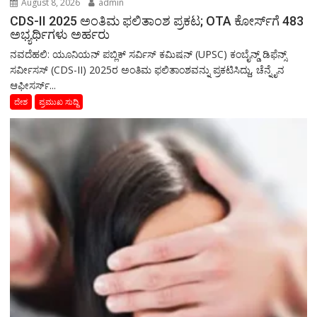
August 8, 2026
admin
CDS-II 2025 ಅಂತಿಮ ಫಲಿತಾಂಶ ಪ್ರಕಟ; OTA ಕೋರ್ಸ್‌ಗೆ 483
ಅಭ್ಯರ್ಥಿಗಳು ಅರ್ಹರು
ನವದೆಹಲಿ: ಯೂನಿಯನ್ ಪಬ್ಲಿಕ್ ಸರ್ವಿಸ್ ಕಮಿಷನ್ (UPSC) ಕಂಬೈನ್ಡ್ ಡಿಫೆನ್ಸ್
ಸರ್ವೀಸಸ್ (CDS-II) 2025ರ ಅಂತಿಮ ಫಲಿತಾಂಶವನ್ನು ಪ್ರಕಟಿಸಿದ್ದು, ಚೆನ್ನೈನ
ಆಫೀಸರ್ಸ್...
ದೇಶ
ಪ್ರಮುಖ ಸುದ್ದಿ