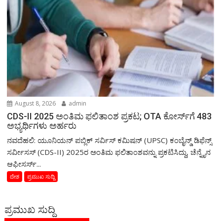
August 8, 2026
admin
CDS-II 2025 ಅಂತಿಮ ಫಲಿತಾಂಶ ಪ್ರಕಟ; OTA ಕೋರ್ಸ್‌ಗೆ 483
ಅಭ್ಯರ್ಥಿಗಳು ಅರ್ಹರು
ನವದೆಹಲಿ: ಯೂನಿಯನ್ ಪಬ್ಲಿಕ್ ಸರ್ವಿಸ್ ಕಮಿಷನ್ (UPSC) ಕಂಬೈನ್ಡ್ ಡಿಫೆನ್ಸ್
ಸರ್ವೀಸಸ್ (CDS-II) 2025ರ ಅಂತಿಮ ಫಲಿತಾಂಶವನ್ನು ಪ್ರಕಟಿಸಿದ್ದು, ಚೆನ್ನೈನ
ಆಫೀಸರ್ಸ್...
ದೇಶ
ಪ್ರಮುಖ ಸುದ್ದಿ
ಪ್ರಮುಖ ಸುದ್ದಿ