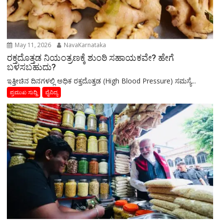
May 11, 2026
NavaKarnataka
ರಕ್ತದೊತ್ತಡ ನಿಯಂತ್ರಣಕ್ಕೆ ಶುಂಠಿ ಸಹಾಯಕವೇ? ಹೇಗೆ
ಬಳಸಬಹುದು?
ಇತ್ತೀಚಿನ ದಿನಗಳಲ್ಲಿ ಅಧಿಕ ರಕ್ತದೊತ್ತಡ (High Blood Pressure) ಸಮಸ್ಯೆ...
ಪ್ರಮುಖ ಸುದ್ದಿ
ವೈವಿದ್ಯ