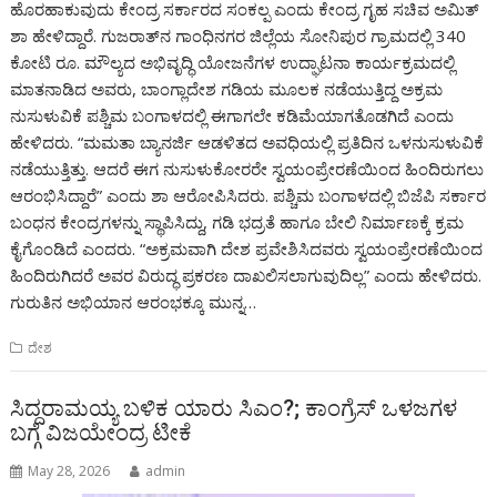
ಹೊರಹಾಕುವುದು ಕೇಂದ್ರ ಸರ್ಕಾರದ ಸಂಕಲ್ಪ ಎಂದು ಕೇಂದ್ರ ಗೃಹ ಸಚಿವ ಅಮಿತ್
ಶಾ ಹೇಳಿದ್ದಾರೆ. ಗುಜರಾತ್‌ನ ಗಾಂಧಿನಗರ ಜಿಲ್ಲೆಯ ಸೋನಿಪುರ ಗ್ರಾಮದಲ್ಲಿ 340
ಕೋಟಿ ರೂ. ಮೌಲ್ಯದ ಅಭಿವೃದ್ಧಿ ಯೋಜನೆಗಳ ಉದ್ಘಾಟನಾ ಕಾರ್ಯಕ್ರಮದಲ್ಲಿ
ಮಾತನಾಡಿದ ಅವರು, ಬಾಂಗ್ಲಾದೇಶ ಗಡಿಯ ಮೂಲಕ ನಡೆಯುತ್ತಿದ್ದ ಅಕ್ರಮ
ನುಸುಳುವಿಕೆ ಪಶ್ಚಿಮ ಬಂಗಾಳದಲ್ಲಿ ಈಗಾಗಲೇ ಕಡಿಮೆಯಾಗತೊಡಗಿದೆ ಎಂದು
ಹೇಳಿದರು. “ಮಮತಾ ಬ್ಯಾನರ್ಜಿ ಆಡಳಿತದ ಅವಧಿಯಲ್ಲಿ ಪ್ರತಿದಿನ ಒಳನುಸುಳುವಿಕೆ
ನಡೆಯುತ್ತಿತ್ತು. ಆದರೆ ಈಗ ನುಸುಳುಕೋರರೇ ಸ್ವಯಂಪ್ರೇರಣೆಯಿಂದ ಹಿಂದಿರುಗಲು
ಆರಂಭಿಸಿದ್ದಾರೆ” ಎಂದು ಶಾ ಆರೋಪಿಸಿದರು. ಪಶ್ಚಿಮ ಬಂಗಾಳದಲ್ಲಿ ಬಿಜೆಪಿ ಸರ್ಕಾರ
ಬಂಧನ ಕೇಂದ್ರಗಳನ್ನು ಸ್ಥಾಪಿಸಿದ್ದು, ಗಡಿ ಭದ್ರತೆ ಹಾಗೂ ಬೇಲಿ ನಿರ್ಮಾಣಕ್ಕೆ ಕ್ರಮ
ಕೈಗೊಂಡಿದೆ ಎಂದರು. “ಅಕ್ರಮವಾಗಿ ದೇಶ ಪ್ರವೇಶಿಸಿದವರು ಸ್ವಯಂಪ್ರೇರಣೆಯಿಂದ
ಹಿಂದಿರುಗಿದರೆ ಅವರ ವಿರುದ್ಧ ಪ್ರಕರಣ ದಾಖಲಿಸಲಾಗುವುದಿಲ್ಲ” ಎಂದು ಹೇಳಿದರು.
ಗುರುತಿನ ಅಭಿಯಾನ ಆರಂಭಕ್ಕೂ ಮುನ್ನ…
ದೇಶ
ಸಿದ್ದರಾಮಯ್ಯ ಬಳಿಕ ಯಾರು ಸಿಎಂ?; ಕಾಂಗ್ರೆಸ್ ಒಳಜಗಳ
ಬಗ್ಗೆ ವಿಜಯೇಂದ್ರ ಟೀಕೆ
May 28, 2026
admin