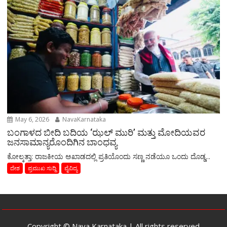
May 6, 2026
NavaKarnataka
ಬಂಗಾಳದ ಬೀದಿ ಬದಿಯ ‘ಝಲ್ ಮುರಿ’ ಮತ್ತು ಮೋದಿಯವರ
ಜನಸಾಮಾನ್ಯರೊಂದಿಗಿನ ಬಾಂಧವ್ಯ
​ಕೋಲ್ಕತ್ತಾ: ರಾಜಕೀಯ ಅಖಾಡದಲ್ಲಿ ಪ್ರತಿಯೊಂದು ಸಣ್ಣ ನಡೆಯೂ ಒಂದು ದೊಡ್ಡ...
ದೇಶ
ಪ್ರಮುಖ ಸುದ್ದಿ
ವೈವಿದ್ಯ
Copyright © Nava Karnataka | All rights reserved