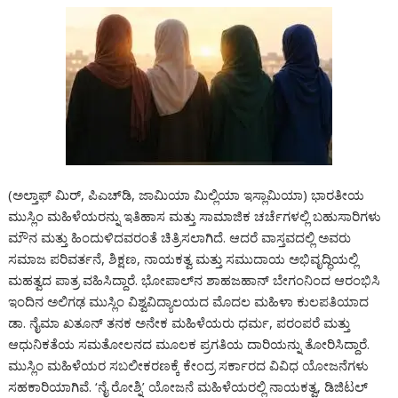
(ಅಲ್ತಾಫ್ ಮಿರ್, ಪಿಎಚ್‌ಡಿ, ಜಾಮಿಯಾ ಮಿಲ್ಲಿಯಾ ಇಸ್ಲಾಮಿಯಾ) ಭಾರತೀಯ
ಮುಸ್ಲಿಂ ಮಹಿಳೆಯರನ್ನು ಇತಿಹಾಸ ಮತ್ತು ಸಾಮಾಜಿಕ ಚರ್ಚೆಗಳಲ್ಲಿ ಬಹುಸಾರಿಗಳು
ಮೌನ ಮತ್ತು ಹಿಂದುಳಿದವರಂತೆ ಚಿತ್ರಿಸಲಾಗಿದೆ. ಆದರೆ ವಾಸ್ತವದಲ್ಲಿ ಅವರು
ಸಮಾಜ ಪರಿವರ್ತನೆ, ಶಿಕ್ಷಣ, ನಾಯಕತ್ವ ಮತ್ತು ಸಮುದಾಯ ಅಭಿವೃದ್ಧಿಯಲ್ಲಿ
ಮಹತ್ವದ ಪಾತ್ರ ವಹಿಸಿದ್ದಾರೆ. ಭೋಪಾಲ್‌ನ ಶಾಹಜಹಾನ್ ಬೇಗಂನಿಂದ ಆರಂಭಿಸಿ
ಇಂದಿನ ಅಲಿಗಢ ಮುಸ್ಲಿಂ ವಿಶ್ವವಿದ್ಯಾಲಯದ ಮೊದಲ ಮಹಿಳಾ ಕುಲಪತಿಯಾದ
ಡಾ. ನೈಮಾ ಖತೂನ್ ತನಕ ಅನೇಕ ಮಹಿಳೆಯರು ಧರ್ಮ, ಪರಂಪರೆ ಮತ್ತು
ಆಧುನಿಕತೆಯ ಸಮತೋಲನದ ಮೂಲಕ ಪ್ರಗತಿಯ ದಾರಿಯನ್ನು ತೋರಿಸಿದ್ದಾರೆ.
ಮುಸ್ಲಿಂ ಮಹಿಳೆಯರ ಸಬಲೀಕರಣಕ್ಕೆ ಕೇಂದ್ರ ಸರ್ಕಾರದ ವಿವಿಧ ಯೋಜನೆಗಳು
ಸಹಕಾರಿಯಾಗಿವೆ. ‘ನೈ ರೋಶ್ನಿ’ ಯೋಜನೆ ಮಹಿಳೆಯರಲ್ಲಿ ನಾಯಕತ್ವ, ಡಿಜಿಟಲ್