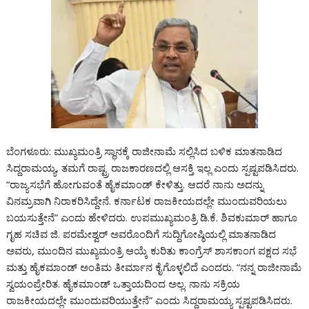
ಬೆಂಗಳೂರು: ಮುಖ್ಯಮಂತ್ರಿ ಸ್ಥಾನಕ್ಕೆ ರಾಜೀನಾಮೆ ಸಲ್ಲಿಸಿದ ಬಳಿಕ ಮಾತನಾಡಿದ
ಸಿದ್ದರಾಮಯ್ಯ, ತಮಗೆ ರಾಷ್ಟ್ರ ರಾಜಕಾರಣದಲ್ಲಿ ಆಸಕ್ತಿ ಇಲ್ಲ ಎಂದು ಸ್ಪಷ್ಟಪಡಿಸಿದರು.
“ರಾಜ್ಯಸಭೆಗೆ ಹೋಗುವಂತೆ ಹೈಕಮಾಂಡ್ ಕೇಳಿತ್ತು. ಆದರೆ ನಾನು ಅದನ್ನು
ವಿನಮ್ರವಾಗಿ ನಿರಾಕರಿಸಿದ್ದೇನೆ. ಕರ್ನಾಟಕ ರಾಜಕೀಯದಲ್ಲೇ ಮುಂದುವರಿಯಲು
ಬಯಸುತ್ತೇನೆ” ಎಂದು ಹೇಳಿದರು. ಉಪಮುಖ್ಯಮಂತ್ರಿ ಡಿ.ಕೆ. ಶಿವಕುಮಾರ್ ಹಾಗೂ
ಗೃಹ ಸಚಿವ ಜಿ. ಪರಮೇಶ್ವರ್ ಅವರೊಂದಿಗೆ ಸುದ್ದಿಗೋಷ್ಠಿಯಲ್ಲಿ ಮಾತನಾಡಿದ
ಅವರು, ಮುಂದಿನ ಮುಖ್ಯಮಂತ್ರಿ ಆಯ್ಕೆ ಕುರಿತು ಕಾಂಗ್ರೆಸ್ ಶಾಸಕಾಂಗ ಪಕ್ಷದ ಸಭೆ
ಮತ್ತು ಹೈಕಮಾಂಡ್ ಅಂತಿಮ ತೀರ್ಮಾನ ಕೈಗೊಳ್ಳಲಿದೆ ಎಂದರು. “ನನ್ನ ರಾಜೀನಾಮೆ
ಸ್ವಯಂಪ್ರೇರಿತ. ಹೈಕಮಾಂಡ್ ಒತ್ತಾಯದಿಂದ ಅಲ್ಲ. ನಾನು ಸಕ್ರಿಯ
ರಾಜಕೀಯದಲ್ಲೇ ಮುಂದುವರಿಯುತ್ತೇನೆ” ಎಂದು ಸಿದ್ದರಾಮಯ್ಯ ಸ್ಪಷ್ಟಪಡಿಸಿದರು.