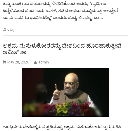
ತಮ್ಮ ರಾಜಕೀಯ ಪಯಣವನ್ನು ನೆನಪಿಸಿಕೊಂಡ ಅವರು, “ಗ್ರಾಮೀಣ
ಹಿನ್ನೆಲೆಯಿಂದ ಬಂದ ನಾನು ಶಾಸಕ, ಸಚಿವ ಅಥವಾ ಮುಖ್ಯಮಂತ್ರಿ ಆಗುತ್ತೇನೆ
ಎಂದು ಎಂದಿಗೂ ಭಾವಿಸಿರಲಿಲ್ಲ” ಎಂದರು. ಬುದ್ಧ, ಬಸವಣ್ಣ, ಡಾ.…
ರಾಜ್ಯ
ಅಕ್ರಮ ನುಸುಳುಕೋರರನ್ನು ದೇಶದಿಂದ ಹೊರಹಾಕುತ್ತೇವೆ:
ಅಮಿತ್ ಶಾ
May 28, 2026
admin
ಗಾಂಧಿನಗರ: ದೇಶದಲ್ಲಿರುವ ಪ್ರತಿಯೊಬ್ಬ ಅಕ್ರಮ ನುಸುಳುಕೋರರನ್ನು ಗುರುತಿಸಿ