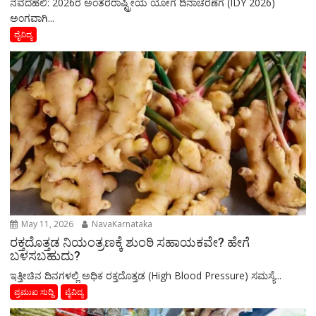
ನವದೆಹಲಿ: 2026ರ ಅಂತರರಾಷ್ಟ್ರೀಯ ಯೋಗ ದಿನಾಚರಣೆಗೆ (IDY 2026)
ಅಂಗವಾಗಿ...
ವೈವಿದ್ಯ
May 11, 2026
NavaKarnataka
ರಕ್ತದೊತ್ತಡ ನಿಯಂತ್ರಣಕ್ಕೆ ಶುಂಠಿ ಸಹಾಯಕವೇ? ಹೇಗೆ
ಬಳಸಬಹುದು?
ಇತ್ತೀಚಿನ ದಿನಗಳಲ್ಲಿ ಅಧಿಕ ರಕ್ತದೊತ್ತಡ (High Blood Pressure) ಸಮಸ್ಯೆ...
ಪ್ರಮುಖ ಸುದ್ದಿ
ವೈವಿದ್ಯ