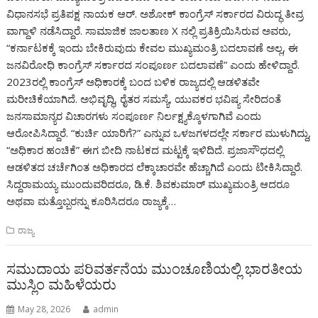
ವಿಧಾನಸಭೆ ಪ್ರತಿಪಕ್ಷ ನಾಯಕ ಆರ್. ಅಶೋಕ್ ಕಾಂಗ್ರೆಸ್ ಸರ್ಕಾರದ ವಿರುದ್ಧ ತೀವ್ರ
ವಾಗ್ದಾಳಿ ನಡೆಸಿದ್ದಾರೆ. ಸಾಮಾಜಿಕ ಜಾಲತಾಣ X ನಲ್ಲಿ ಪ್ರತಿಕ್ರಿಯಿಸಿರುವ ಅವರು,
“ಕರ್ನಾಟಕಕ್ಕೆ ಇಂದು ಬೇಕಿರುವುದು ಕೇವಲ ಮುಖ್ಯಮಂತ್ರಿ ಬದಲಾವಣೆ ಅಲ್ಲ, ಈ
ಜನವಿರೋಧಿ ಕಾಂಗ್ರೆಸ್ ಸರ್ಕಾರದ ಸಂಪೂರ್ಣ ಬದಲಾವಣೆ” ಎಂದು ಹೇಳಿದ್ದಾರೆ.
2023ರಲ್ಲಿ ಕಾಂಗ್ರೆಸ್ ಅಧಿಕಾರಕ್ಕೆ ಬಂದ ಬಳಿಕ ರಾಜ್ಯದಲ್ಲಿ ಆಡಳಿತವೇ
ಮರೀಚಿಕೆಯಾಗಿದೆ. ಅಭಿವೃದ್ಧಿ, ರೈತರ ಸಮಸ್ಯೆ, ಯುವಕರ ಭವಿಷ್ಯ ಸೇರಿದಂತೆ
ಜನಸಾಮಾನ್ಯರ ವಿಚಾರಗಳು ಸಂಪೂರ್ಣ ನಿರ್ಲಕ್ಷ್ಯಕ್ಕೊಳಗಾಗಿವೆ ಎಂದು
ಆರೋಪಿಸಿದ್ದಾರೆ. “ಕುರ್ಚಿ ಯಾರಿಗೆ?” ಎನ್ನುವ ಒಳಜಗಳದಲ್ಲೇ ಸರ್ಕಾರ ಮುಳುಗಿದ್ದು,
“ಅಧಿಕಾರ ಹಂಚಿಕೆ” ಈಗ ಬೀದಿ ನಾಟಕದ ಮಟ್ಟಕ್ಕೆ ಇಳಿದಿದೆ. ಪ್ರಜಾಸೌಧದಲ್ಲಿ
ಆಡಳಿತದ ಚರ್ಚೆಗಿಂತ ಅಧಿಕಾರದ ಲೆಕ್ಕಾಚಾರವೇ ಹೆಚ್ಚಾಗಿದೆ ಎಂದು ಟೀಕಿಸಿದ್ದಾರೆ.
ಸಿದ್ದರಾಮಯ್ಯ ಮುಂದುವರಿದರೂ, ಡಿ.ಕೆ. ಶಿವಕುಮಾರ್ ಮುಖ್ಯಮಂತ್ರಿ ಆದರೂ
ಅಥವಾ ಮತ್ತೊಬ್ಬರನ್ನು ಕೂರಿಸಿದರೂ ರಾಜ್ಯಕ್ಕೆ…
ರಾಜ್ಯ
ಸಮುದಾಯ ಪರಿವರ್ತನೆಯ ಮುಂಚೂಣಿಯಲ್ಲಿ ಭಾರತೀಯ
ಮುಸ್ಲಿಂ ಮಹಿಳೆಯರು
May 28, 2026
admin