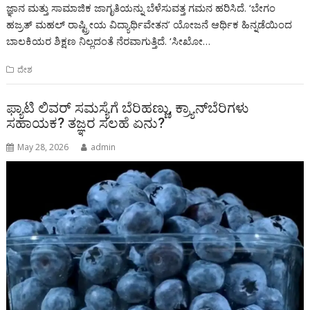
ಜ್ಞಾನ ಮತ್ತು ಸಾಮಾಜಿಕ ಜಾಗೃತಿಯನ್ನು ಬೆಳೆಸುವತ್ತ ಗಮನ ಹರಿಸಿದೆ. ‘ಬೇಗಂ
ಹಜ್ರತ್ ಮಹಲ್ ರಾಷ್ಟ್ರೀಯ ವಿದ್ಯಾರ್ಥಿವೇತನ’ ಯೋಜನೆ ಆರ್ಥಿಕ ಹಿನ್ನಡೆಯಿಂದ
ಬಾಲಕಿಯರ ಶಿಕ್ಷಣ ನಿಲ್ಲದಂತೆ ನೆರವಾಗುತ್ತಿದೆ. ‘ಸೀಖೋ…
ದೇಶ
ಫ್ಯಾಟಿ ಲಿವರ್ ಸಮಸ್ಯೆಗೆ ಬೆರಿಹಣ್ಣು, ಕ್ರ್ಯಾನ್‌ಬೆರಿಗಳು
ಸಹಾಯಕ? ತಜ್ಞರ ಸಲಹೆ ಏನು?
May 28, 2026
admin