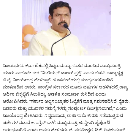
ವಿಜಯನಗರ: ಕರ್ನಾಟಕದಲ್ಲಿ ಸಿದ್ದರಾಮಯ್ಯ ನಂತರ ಮುಂದಿನ ಮುಖ್ಯಮಂತ್ರಿ
ಯಾರು ಎಂಬುದೇ ಈಗ “ಮಿಲಿಯನ್ ಡಾಲರ್ ಪ್ರಶ್ನೆ” ಎಂದು ಬಿಜೆಪಿ ರಾಜ್ಯಾಧ್ಯಕ್ಷ
ಬಿ.ವೈ. ವಿಜಯೇಂದ್ರ ಹೇಳಿದ್ದಾರೆ. ಹೊಸಪೇಟೆಯಲ್ಲಿ ಮಾಧ್ಯಮಗಳೊಂದಿಗೆ
ಮಾತನಾಡಿದ ಅವರು, ಕಾಂಗ್ರೆಸ್ ಸರ್ಕಾರದ ಮೂರು ವರ್ಷಗಳ ಆಡಳಿತದಲ್ಲಿ ರಾಜ್ಯ
ಆರ್ಥಿಕ ಬಿಕ್ಕಟ್ಟಿಗೆ ಸಿಲುಕಿದ್ದು, ಆಡಳಿತ ಸಂಪೂರ್ಣ ಕುಸಿದಿದೆ ಎಂದು
ಆರೋಪಿಸಿದರು. “ಸರ್ಕಾರ ಅಲ್ಪಸಂಖ್ಯಾತರ ಓಲೈಕೆಗೆ ಮಾತ್ರ ಗಮನಹರಿಸಿದೆ. ರೈತರು,
ಬಡವರು ಮತ್ತು ಯುವಕರ ಸಮಸ್ಯೆಗಳನ್ನು ಸಂಪೂರ್ಣ ನಿರ್ಲಕ್ಷಿಸಲಾಗಿದೆ,” ಎಂದು
ವಿಜಯೇಂದ್ರ ಟೀಕಿಸಿದರು. ಸಿದ್ದರಾಮಯ್ಯ ರಾಜೀನಾಮೆ ಕುರಿತು ನಡೆಯುತ್ತಿರುವ
ಚರ್ಚೆಗಳ ನಡುವೆ ಕಾಂಗ್ರೆಸ್ ಒಳಗೆ ಮುಖ್ಯಮಂತ್ರಿ ಹುದ್ದೆಗಾಗಿ ಪೈಪೋಟಿ
ಆರಂಭವಾಗಿದೆ ಎಂದು ಅವರು ಹೇಳಿದರು. ಜಿ. ಪರಮೇಶ್ವರ, ಡಿ.ಕೆ. ಶಿವಕುಮಾರ್