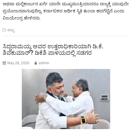
ಅಥವಾ ಮಲ್ಲಿಕಾರ್ಜುನ ಖರ್ಗೆ ಯಾರೇ ಮುಖ್ಯಮಂತ್ರಿಯಾದರೂ ರಾಜ್ಯಕ್ಕೆ ಯಾವುದೇ
ಪ್ರಯೋಜನವಾಗುವುದಿಲ್ಲ. ಕರ್ನಾಟಕದ ಆರ್ಥಿಕ ಸ್ಥಿತಿ ತುಂಬಾ ಹದಗೆಟ್ಟಿದೆ ಎಂದು
ವಿಜಯೇಂದ್ರ ಹೇಳಿದರು.
ರಾಜ್ಯ
ಸಿದ್ದರಾಮಯ್ಯ ಅವರ ಉತ್ತರಾಧಿಕಾರಿಯಾಗಿ ಡಿ.ಕೆ.
ಶಿವಕುಮಾರ್? ಡಿಕೆಶಿ ಪಾಳಯದಲ್ಲಿ ಸಡಗರ
May 28, 2026
admin