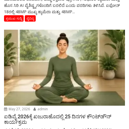
ಹೊಸ ಸಿರಿ AI ವೈಶಿಷ್ಟ್ಯಗಳೊಂದಿಗೆ ಬರಲಿದೆ ಎಂದು ವರದಿಗಳು ತಿಳಿಸಿವೆ. ಐಫೋನ್
18ರಲ್ಲಿ 48MP ಮುಖ್ಯ ಕ್ಯಾಮೆರಾ ಮತ್ತು 48MP...
ಪ್ರಮುಖ ಸುದ್ದಿ
ವೈವಿದ್ಯ
May 27, 2026
admin
ಐಡಿವೈ 2026ಕ್ಕೆ ಖಜುರಾಹೊದಲ್ಲಿ 25 ದಿನಗಳ ಕೌಂಟ್‌ಡೌನ್
ಕಾರ್ಯಕ್ರಮ