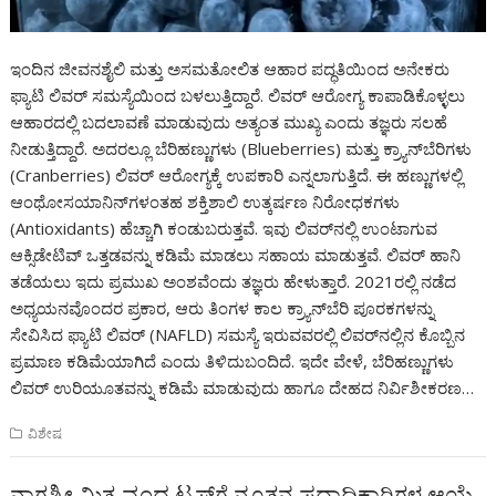
ಇಂದಿನ ಜೀವನಶೈಲಿ ಮತ್ತು ಅಸಮತೋಲಿತ ಆಹಾರ ಪದ್ಧತಿಯಿಂದ ಅನೇಕರು
ಫ್ಯಾಟಿ ಲಿವರ್ ಸಮಸ್ಯೆಯಿಂದ ಬಳಲುತ್ತಿದ್ದಾರೆ. ಲಿವರ್ ಆರೋಗ್ಯ ಕಾಪಾಡಿಕೊಳ್ಳಲು
ಆಹಾರದಲ್ಲಿ ಬದಲಾವಣೆ ಮಾಡುವುದು ಅತ್ಯಂತ ಮುಖ್ಯ ಎಂದು ತಜ್ಞರು ಸಲಹೆ
ನೀಡುತ್ತಿದ್ದಾರೆ. ಅದರಲ್ಲೂ ಬೆರಿಹಣ್ಣುಗಳು (Blueberries) ಮತ್ತು ಕ್ರ್ಯಾನ್‌ಬೆರಿಗಳು
(Cranberries) ಲಿವರ್ ಆರೋಗ್ಯಕ್ಕೆ ಉಪಕಾರಿ ಎನ್ನಲಾಗುತ್ತಿದೆ. ಈ ಹಣ್ಣುಗಳಲ್ಲಿ
ಆಂಥೋಸಯಾನಿನ್‌ಗಳಂತಹ ಶಕ್ತಿಶಾಲಿ ಉತ್ಕರ್ಷಣ ನಿರೋಧಕಗಳು
(Antioxidants) ಹೆಚ್ಚಾಗಿ ಕಂಡುಬರುತ್ತವೆ. ಇವು ಲಿವರ್‌ನಲ್ಲಿ ಉಂಟಾಗುವ
ಆಕ್ಸಿಡೇಟಿವ್ ಒತ್ತಡವನ್ನು ಕಡಿಮೆ ಮಾಡಲು ಸಹಾಯ ಮಾಡುತ್ತವೆ. ಲಿವರ್ ಹಾನಿ
ತಡೆಯಲು ಇದು ಪ್ರಮುಖ ಅಂಶವೆಂದು ತಜ್ಞರು ಹೇಳುತ್ತಾರೆ. 2021ರಲ್ಲಿ ನಡೆದ
ಅಧ್ಯಯನವೊಂದರ ಪ್ರಕಾರ, ಆರು ತಿಂಗಳ ಕಾಲ ಕ್ರ್ಯಾನ್‌ಬೆರಿ ಪೂರಕಗಳನ್ನು
ಸೇವಿಸಿದ ಫ್ಯಾಟಿ ಲಿವರ್ (NAFLD) ಸಮಸ್ಯೆ ಇರುವವರಲ್ಲಿ ಲಿವರ್‌ನಲ್ಲಿನ ಕೊಬ್ಬಿನ
ಪ್ರಮಾಣ ಕಡಿಮೆಯಾಗಿದೆ ಎಂದು ತಿಳಿದುಬಂದಿದೆ. ಇದೇ ವೇಳೆ, ಬೆರಿಹಣ್ಣುಗಳು
ಲಿವರ್ ಉರಿಯೂತವನ್ನು ಕಡಿಮೆ ಮಾಡುವುದು ಹಾಗೂ ದೇಹದ ನಿರ್ವಿಶೀಕರಣ…
ವಿಶೇಷ
ನಾಗಶ್ರೀ ಮಿತ್ರ ವೃಂದ ಟ್ರಸ್ಟ್‌ಗೆ ನೂತನ ಪದಾಧಿಕಾರಿಗಳ ಆಯ್ಕೆ