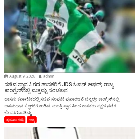
August 9, 2026
admin
ಸಚಿವ ಸ್ಥಾನ ಸಿಗದ ಶಾಸಕರಿಗೆ JDS ಓಪನ್ ಆಫರ್; ರಾಜ್ಯ
ಕಾಂಗ್ರೆಸ್‌ನಲ್ಲಿ ಮತ್ತಷ್ಟು ಸಂಚಲನ
ಹಾಸನ: ಕರ್ನಾಟಕದಲ್ಲಿ ಸಚಿವ ಸಂಪುಟ ಪುನಾರಚನೆ ಬೆನ್ನಲ್ಲೇ ಕಾಂಗ್ರೆಸ್​​​​ನಲ್ಲಿ
ಅಸಮಧಾನ ಸ್ಫೋಟಗೊಂಡಿದೆ. ಮಂತ್ರಿ ಸ್ಥಾನ ಸಿಗದ ಶಾಸಕರು ಪಕ್ಷದ ನಡೆಗೆ
ಬೇಸರಗೊಂಡಿದ್ದು,...
ಪ್ರಮುಖ ಸುದ್ದಿ
ರಾಜ್ಯ