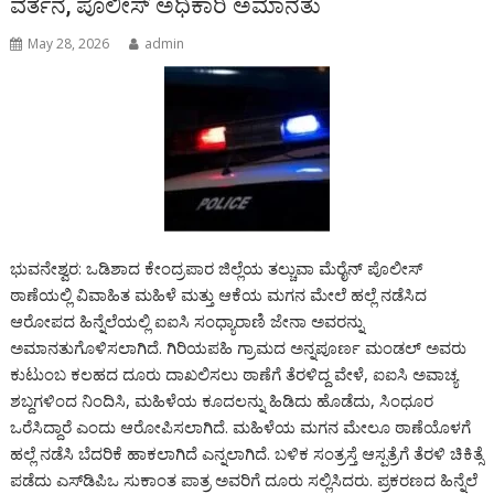
ವರ್ತನೆ, ಪೊಲೀಸ್ ಅಧಿಕಾರಿ ಅಮಾನತು
May 28, 2026
admin
ಭುವನೇಶ್ವರ: ಒಡಿಶಾದ ಕೇಂದ್ರಪಾರ ಜಿಲ್ಲೆಯ ತಲ್ಚುವಾ ಮೆರೈನ್ ಪೊಲೀಸ್
ಠಾಣೆಯಲ್ಲಿ ವಿವಾಹಿತ ಮಹಿಳೆ ಮತ್ತು ಆಕೆಯ ಮಗನ ಮೇಲೆ ಹಲ್ಲೆ ನಡೆಸಿದ
ಆರೋಪದ ಹಿನ್ನೆಲೆಯಲ್ಲಿ ಐಐಸಿ ಸಂಧ್ಯಾರಾಣಿ ಜೇನಾ ಅವರನ್ನು
ಅಮಾನತುಗೊಳಿಸಲಾಗಿದೆ. ಗಿರಿಯಪಹಿ ಗ್ರಾಮದ ಅನ್ನಪೂರ್ಣ ಮಂಡಲ್ ಅವರು
ಕುಟುಂಬ ಕಲಹದ ದೂರು ದಾಖಲಿಸಲು ಠಾಣೆಗೆ ತೆರಳಿದ್ದ ವೇಳೆ, ಐಐಸಿ ಅವಾಚ್ಯ
ಶಬ್ದಗಳಿಂದ ನಿಂದಿಸಿ, ಮಹಿಳೆಯ ಕೂದಲನ್ನು ಹಿಡಿದು ಹೊಡೆದು, ಸಿಂಧೂರ
ಒರೆಸಿದ್ದಾರೆ ಎಂದು ಆರೋಪಿಸಲಾಗಿದೆ. ಮಹಿಳೆಯ ಮಗನ ಮೇಲೂ ಠಾಣೆಯೊಳಗೆ
ಹಲ್ಲೆ ನಡೆಸಿ ಬೆದರಿಕೆ ಹಾಕಲಾಗಿದೆ ಎನ್ನಲಾಗಿದೆ. ಬಳಿಕ ಸಂತ್ರಸ್ತೆ ಆಸ್ಪತ್ರೆಗೆ ತೆರಳಿ ಚಿಕಿತ್ಸೆ
ಪಡೆದು ಎಸ್‌ಡಿಪಿಒ ಸುಕಾಂತ ಪಾತ್ರ ಅವರಿಗೆ ದೂರು ಸಲ್ಲಿಸಿದರು. ಪ್ರಕರಣದ ಹಿನ್ನೆಲೆ