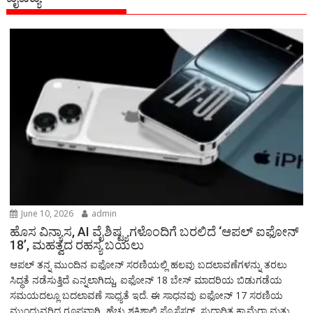
June 10, 2026
admin
ಹೊಸ ವಿನ್ಯಾಸ, AI ವೈಶಿಷ್ಟ್ಯಗಳೊಂದಿಗೆ ಬರಲಿದೆ ‘ಆಪಲ್ ಐಫೋನ್
18’, ಮಹತ್ವದ ರಹಸ್ಯ ಬಯಲು
ಆಪಲ್ ತನ್ನ ಮುಂದಿನ ಐಫೋನ್ ಸರಣಿಯಲ್ಲಿ ಹಲವು ಬದಲಾವಣೆಗಳನ್ನು ತರಲು
ಸಿದ್ಧತೆ ನಡೆಸುತ್ತಿದೆ ಎನ್ನಲಾಗಿದ್ದು, ಐಫೋನ್ 18 ಬೇಸ್ ಮಾದರಿಯ ಬಿಡುಗಡೆಯ
ಸಮಯದಲ್ಲೂ ಬದಲಾವಣೆ ಸಾಧ್ಯತೆ ಇದೆ. ಈ ಸಾಧನವು ಐಫೋನ್ 17 ಸರಣಿಯ
ಮುಂದುವರಿದ ರೂಪವಾಗಿ, ಹೆಚ್ಚು ಶಕ್ತಿಶಾಲಿ ಪ್ರೊಸೆಸರ್, ಸುಧಾರಿತ ಕ್ಯಾಮೆರಾ ಮತ್ತು