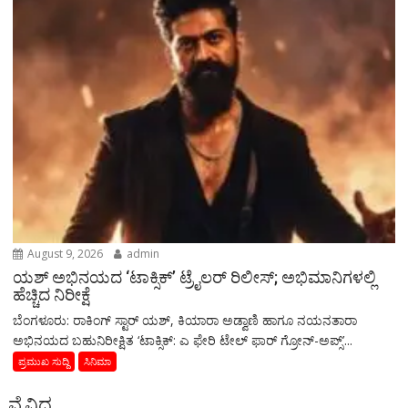
August 9, 2026
admin
ಯಶ್‌ ಅಭಿನಯದ ‘ಟಾಕ್ಸಿಕ್’ ಟ್ರೈಲರ್ ರಿಲೀಸ್; ಅಭಿಮಾನಿಗಳಲ್ಲಿ
ಹೆಚ್ಚಿದ ನಿರೀಕ್ಷೆ
ಬೆಂಗಳೂರು: ರಾಕಿಂಗ್ ಸ್ಟಾರ್ ಯಶ್‌, ಕಿಯಾರಾ ಅಡ್ವಾಣಿ ಹಾಗೂ ನಯನತಾರಾ
ಅಭಿನಯದ ಬಹುನಿರೀಕ್ಷಿತ ‘ಟಾಕ್ಸಿಕ್: ಎ ಫೇರಿ ಟೇಲ್ ಫಾರ್ ಗ್ರೋನ್-ಅಪ್ಸ್’...
ಪ್ರಮುಖ ಸುದ್ದಿ
ಸಿನಿಮಾ
ವೈವಿದ್ಯ