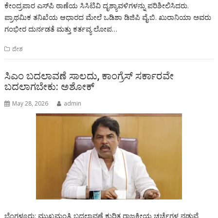
ಕೇಂದ್ರಪಾರ ಎಸ್‌ಪಿ ಠಾಣೆಯ ಸಿಸಿಟಿವಿ ದೃಶ್ಯಾವಳಿಗಳನ್ನು ಪರಿಶೀಲಿಸಿದರು.
ಪ್ರಾಥಮಿಕ ತನಿಖೆಯ ಆಧಾರದ ಮೇಲೆ ಒಡಿಶಾ ಡಿಜಿಪಿ ವೈ.ಬಿ. ಖುರಾನಿಯಾ ಅವರು
ಗಂಭೀರ ದುರ್ನಡತೆ ಮತ್ತು ಕರ್ತವ್ಯ ಲೋಪ…
ದೇಶ
ಸಿಎಂ ಬದಲಾವಣೆ ಸಾಲದು, ಕಾಂಗ್ರೆಸ್ ಸರ್ಕಾರವೇ
ಬದಲಾಗಬೇಕು: ಅಶೋಕ್
May 28, 2026
admin
ಬೆಂಗಳೂರು: ಮುಖ್ಯಮಂತ್ರಿ ಬದಲಾವಣೆ ಕುರಿತ ರಾಜಕೀಯ ಚರ್ಚೆಗಳ ನಡುವೆ