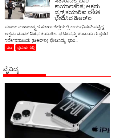
ಸತಾರಾದಲ್ಲಿ ಭಾರಿ
ಕಾರ್ಯಾಚರಣೆ; ಅಕ್ರಮ
ಡ್ರಗ್ಸ್ ತಯಾರಿಕಾ ಘಟಕ
ಭೇದಿಸಿದ ಡಿಆರ್‌ಐ
ಸತಾರಾ: ಮಹಾರಾಷ್ಟ್ರದ ಸತಾರಾ ಜಿಲ್ಲೆಯಲ್ಲಿ ಕಾರ್ಯನಿರ್ವಹಿಸುತ್ತಿದ್ದ
ಅಕ್ರಮ ಮಾದಕ ಔಷಧ ತಯಾರಿಕಾ ಘಟಕವನ್ನು ಕಂದಾಯ ಗುಪ್ತಚರ
ನಿರ್ದೇಶನಾಲಯ (ಡಿಆರ್‌ಐ) ಭೇದಿಸಿದ್ದು, ಭಾರಿ...
ದೇಶ
ಪ್ರಮುಖ ಸುದ್ದಿ
ವೈವಿದ್ಯ