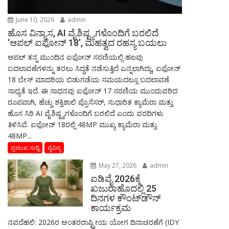
June 10, 2026
admin
ಹೊಸ ವಿನ್ಯಾಸ, AI ವೈಶಿಷ್ಟ್ಯಗಳೊಂದಿಗೆ ಬರಲಿದೆ
‘ಆಪಲ್ ಐಫೋನ್ 18’, ಮಹತ್ವದ ರಹಸ್ಯ ಬಯಲು
ಆಪಲ್ ತನ್ನ ಮುಂದಿನ ಐಫೋನ್ ಸರಣಿಯಲ್ಲಿ ಹಲವು
ಬದಲಾವಣೆಗಳನ್ನು ತರಲು ಸಿದ್ಧತೆ ನಡೆಸುತ್ತಿದೆ ಎನ್ನಲಾಗಿದ್ದು, ಐಫೋನ್
18 ಬೇಸ್ ಮಾದರಿಯ ಬಿಡುಗಡೆಯ ಸಮಯದಲ್ಲೂ ಬದಲಾವಣೆ
ಸಾಧ್ಯತೆ ಇದೆ. ಈ ಸಾಧನವು ಐಫೋನ್ 17 ಸರಣಿಯ ಮುಂದುವರಿದ
ರೂಪವಾಗಿ, ಹೆಚ್ಚು ಶಕ್ತಿಶಾಲಿ ಪ್ರೊಸೆಸರ್, ಸುಧಾರಿತ ಕ್ಯಾಮೆರಾ ಮತ್ತು
ಹೊಸ ಸಿರಿ AI ವೈಶಿಷ್ಟ್ಯಗಳೊಂದಿಗೆ ಬರಲಿದೆ ಎಂದು ವರದಿಗಳು
ತಿಳಿಸಿವೆ. ಐಫೋನ್ 18ರಲ್ಲಿ 48MP ಮುಖ್ಯ ಕ್ಯಾಮೆರಾ ಮತ್ತು
48MP...
ಪ್ರಮುಖ ಸುದ್ದಿ
ವೈವಿದ್ಯ
May 27, 2026
admin
ಐಡಿವೈ 2026ಕ್ಕೆ
ಖಜುರಾಹೊದಲ್ಲಿ 25
ದಿನಗಳ ಕೌಂಟ್‌ಡೌನ್
ಕಾರ್ಯಕ್ರಮ
ನವದೆಹಲಿ: 2026ರ ಅಂತರರಾಷ್ಟ್ರೀಯ ಯೋಗ ದಿನಾಚರಣೆಗೆ (IDY