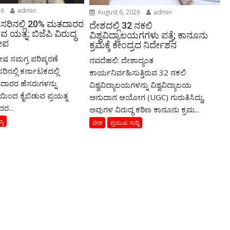
26
admin
August 6, 2026
admin
ೆಸರಿನಲ್ಲಿ 20% ಮತದಾರರ
ದೇಶದಲ್ಲಿ 32 ನಕಲಿ
ವ ಯತ್ನ: ಬಿಜೆಪಿ ವಿರುದ್ಧ
ವಿಶ್ವವಿದ್ಯಾಲಯಗಗಳು ಪತ್ತೆ; ಕಾನೂನು
ರೋಪ
ಕ್ರಮಕ್ಕೆ ಕೇಂದ್ರದ ನಿರ್ದೇಶನ
ೇಷ ಸಮಗ್ರ ಪರಿಷ್ಕರಣೆ
ನವದೆಹಲಿ: ದೇಶಾದ್ಯಂತ
ರಿನಲ್ಲಿ ಕರ್ನಾಟಕದಲ್ಲಿ
ಕಾರ್ಯನಿರ್ವಹಿಸುತ್ತಿರುವ 32 ನಕಲಿ
ದಾರರ ಹೆಸರುಗಳನ್ನು
ವಿಶ್ವವಿದ್ಯಾಲಯಗಳನ್ನು ವಿಶ್ವವಿದ್ಯಾಲಯ
ಿಂದ ಕೈಬಿಡುವ ಪ್ರಯತ್ನ
ಅನುದಾನ ಆಯೋಗ (UGC) ಗುರುತಿಸಿದ್ದು,
ದರ...
ಅವುಗಳ ವಿರುದ್ಧ ಕಠಿಣ ಕಾನೂನು ಕ್ರಮ...
್ಯ
ದೇಶ
ಪ್ರಮುಖ ಸುದ್ದಿ