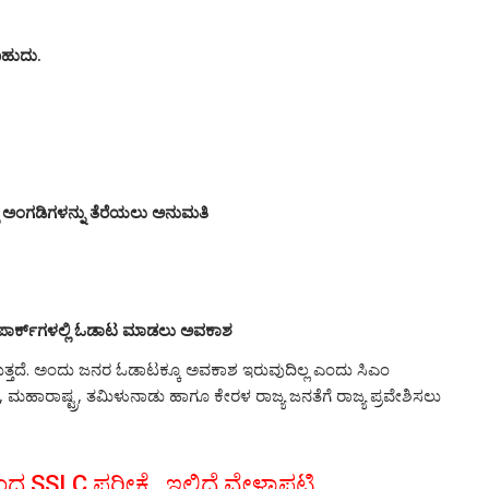
ಬಹುದು.
್ಲ ಅಂಗಡಿಗಳನ್ನು ತೆರೆಯಲು ಅನುಮತಿ
್ಲ ಪಾರ್ಕ್​ಗಳಲ್ಲಿ ಓಡಾಟ ಮಾಡಲು ಅವಕಾಶ
ರುತ್ತದೆ. ಅಂದು ಜನರ ಓಡಾಟಕ್ಕೂ ಅವಕಾಶ ಇರುವುದಿಲ್ಲ ಎಂದು ಸಿಎಂ
, ಮಹಾರಾಷ್ಟ್ರ, ತಮಿಳುನಾಡು ಹಾಗೂ ಕೇರಳ ರಾಜ್ಯ ಜನತೆಗೆ ರಾಜ್ಯ ಪ್ರವೇಶಿಸಲು
 SSLC ಪರೀಕ್ಷೆ.. ಇಲ್ಲಿದೆ ವೇಳಾಪಟ್ಟಿ