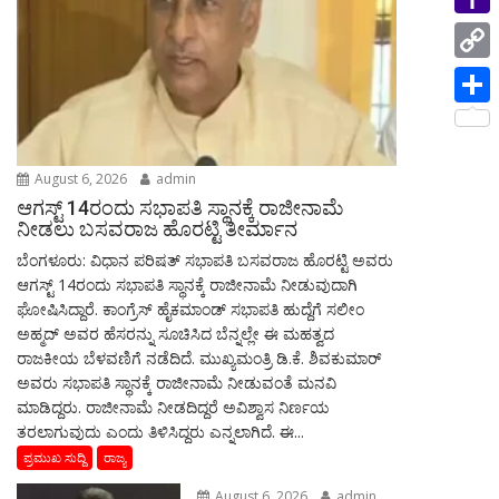
i
p
i
a
e
n
Y
l
n
m
s
g
a
C
t
s
e
h
o
S
a
r
o
p
h
g
o
August 6, 2026
admin
y
a
e
ಆಗಸ್ಟ್‌ 14ರಂದು ಸಭಾಪತಿ ಸ್ಥಾನಕ್ಕೆ ರಾಜೀನಾಮೆ
M
L
r
ನೀಡಲು ಬಸವರಾಜ ಹೊರಟ್ಟಿ ತೀರ್ಮಾನ
a
i
ಬೆಂಗಳೂರು: ವಿಧಾನ ಪರಿಷತ್ ಸಭಾಪತಿ ಬಸವರಾಜ ಹೊರಟ್ಟಿ ಅವರು
e
i
ಆಗಸ್ಟ್‌ 14ರಂದು ಸಭಾಪತಿ ಸ್ಥಾನಕ್ಕೆ ರಾಜೀನಾಮೆ ನೀಡುವುದಾಗಿ
n
ಘೋಷಿಸಿದ್ದಾರೆ. ಕಾಂಗ್ರೆಸ್ ಹೈಕಮಾಂಡ್ ಸಭಾಪತಿ ಹುದ್ದೆಗೆ ಸಲೀಂ
l
k
ಅಹ್ಮದ್ ಅವರ ಹೆಸರನ್ನು ಸೂಚಿಸಿದ ಬೆನ್ನಲ್ಲೇ ಈ ಮಹತ್ವದ
ರಾಜಕೀಯ ಬೆಳವಣಿಗೆ ನಡೆದಿದೆ. ಮುಖ್ಯಮಂತ್ರಿ ಡಿ.ಕೆ. ಶಿವಕುಮಾರ್
ಅವರು ಸಭಾಪತಿ ಸ್ಥಾನಕ್ಕೆ ರಾಜೀನಾಮೆ ನೀಡುವಂತೆ ಮನವಿ
ಮಾಡಿದ್ದರು. ರಾಜೀನಾಮೆ ನೀಡದಿದ್ದರೆ ಅವಿಶ್ವಾಸ ನಿರ್ಣಯ
ತರಲಾಗುವುದು ಎಂದು ತಿಳಿಸಿದ್ದರು ಎನ್ನಲಾಗಿದೆ. ಈ...
ಪ್ರಮುಖ ಸುದ್ದಿ
ರಾಜ್ಯ
August 6, 2026
admin