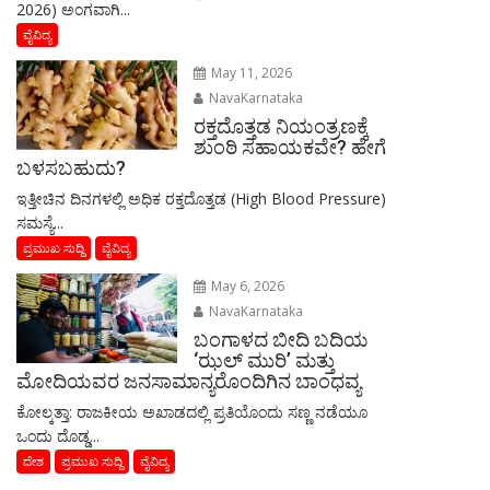
2026) ಅಂಗವಾಗಿ...
ವೈವಿದ್ಯ
May 11, 2026
NavaKarnataka
ರಕ್ತದೊತ್ತಡ ನಿಯಂತ್ರಣಕ್ಕೆ
ಶುಂಠಿ ಸಹಾಯಕವೇ? ಹೇಗೆ
ಬಳಸಬಹುದು?
ಇತ್ತೀಚಿನ ದಿನಗಳಲ್ಲಿ ಅಧಿಕ ರಕ್ತದೊತ್ತಡ (High Blood Pressure)
ಸಮಸ್ಯೆ...
ಪ್ರಮುಖ ಸುದ್ದಿ
ವೈವಿದ್ಯ
May 6, 2026
NavaKarnataka
ಬಂಗಾಳದ ಬೀದಿ ಬದಿಯ
‘ಝಲ್ ಮುರಿ’ ಮತ್ತು
ಮೋದಿಯವರ ಜನಸಾಮಾನ್ಯರೊಂದಿಗಿನ ಬಾಂಧವ್ಯ
​ಕೋಲ್ಕತ್ತಾ: ರಾಜಕೀಯ ಅಖಾಡದಲ್ಲಿ ಪ್ರತಿಯೊಂದು ಸಣ್ಣ ನಡೆಯೂ
ಒಂದು ದೊಡ್ಡ...
ದೇಶ
ಪ್ರಮುಖ ಸುದ್ದಿ
ವೈವಿದ್ಯ