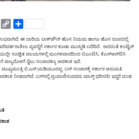
Y
C
S
a
o
h
 ಆರಂಭವಾಗಿದೆ. ಈ ಬಾರಿಯ ಲಾಕ್‌ಡೌನ್ ಹೊಸ ನಿಯಮ ಹಾಗೂ ಹೊಸ ರೂಪದಲ್ಲಿ
h
p
ar
ರ್ತನಾಶೀಲ ವ್ಯವಸ್ಥೆಗೆ ಸರ್ಕಾರ ಕೂಡಾ ಮುನ್ನುಡಿ ಬರೆದಿದೆ. ‌ ಅದರಂತೆ ಕಂಟೈನ್​
o
y
e
ೊತೆಯಲ್ಲೇ ಸುರಕ್ಷಿತ ವಲಯಗಳಲ್ಲಿ ಮಂಗಳವಾರದಿಂದ ಬಿಎಂಟಿಸಿ, ಕೆಎಸ್​ಆರ್​ಟಿಸಿ
o
Li
ತೆಗೆ ರಾಜ್ಯದೊಳಗೆ ರೈಲು ಸಂಚಾರಕ್ಕೂ ಅವಕಾಶ ಇದೆ.
ಸಿದ ಮುಖ್ಯಮಂತ್ರಿ ಬಿ.ಎಸ್.ಯಡಿಯೂರಪ್ಪ, ಬಸ್ ಸಂಚಾರಕ್ಕೆ ಸರ್ಕಾರ ಅನುಮತಿ
M
n
ವಕಾಶ ನೀಡಲಾಗಿದೆ. ಬಸ್‌ನಲ್ಲಿ ಪ್ರಯಾಣಿಸುವವರು ಮಾಸ್ಕ್​ ಧರಿಸದೇ ಇದ್ದರೆ ದಂಡ
ai
k
l
ಮತಿ
ಅವಕಾಶ