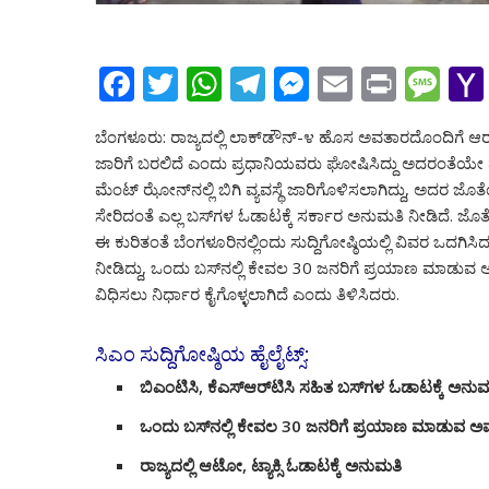
F
T
W
T
M
E
Pr
M
ac
w
h
el
e
m
in
e
ಬೆಂಗಳೂರು: ರಾಜ್ಯದಲ್ಲಿ ಲಾಕ್‌ಡೌನ್-೪ ಹೊಸ ಅವತಾರದೊಂದಿಗೆ
e
itt
at
e
ss
ai
t
ss
ಜಾರಿಗೆ ಬರಲಿದೆ ಎಂದು ಪ್ರಧಾನಿಯವರು ಘೋಷಿಸಿದ್ದು ಅದರಂತೆಯೇ ಪರಿವ
b
er
s
gr
e
l
a
ಮೆಂಟ್​​ ಝೋನ್​ನಲ್ಲಿ ಬಿಗಿ ವ್ಯವಸ್ಥೆ ಜಾರಿಗೊಳಿಸಲಾಗಿದ್ದು, ಅದರ ಜ
o
A
a
n
g
ಸೇರಿದಂತೆ ಎಲ್ಲ ಬಸ್​​ಗಳ ಓಡಾಟಕ್ಕೆ ಸರ್ಕಾರ ಅನುಮತಿ ನೀಡಿದೆ. ಜೊ
ಈ ಕುರಿತಂತೆ ಬೆಂಗಳೂರಿನಲ್ಲಿಂದು ಸುದ್ದಿಗೋಷ್ಠಿಯಲ್ಲಿ ವಿವರ ಒದಗಿ
o
p
m
g
e
ನೀಡಿದ್ದು, ಒಂದು ಬಸ್​ನಲ್ಲಿ ಕೇವಲ 30 ಜನರಿಗೆ ಪ್ರಯಾಣ ಮಾಡುವ ಅ
k
p
er
ವಿಧಿಸಲು ನಿರ್ಧಾರ ಕೈಗೊಳ್ಳಲಾಗಿದೆ ಎಂದು ತಿಳಿಸಿದರು.
ಸಿಎಂ ಸುದ್ದಿಗೋಷ್ಠಿಯ ಹೈಲೈಟ್ಸ್:
ಬಿಎಂಟಿಸಿ, ಕೆಎಸ್​ಆರ್​ಟಿಸಿ ಸಹಿತ ಬಸ್​​ಗಳ ಓಡಾಟಕ್ಕೆ ಅನು
ಒಂದು ಬಸ್​ನಲ್ಲಿ ಕೇವಲ 30 ಜನರಿಗೆ ಪ್ರಯಾಣ ಮಾಡುವ 
ರಾಜ್ಯದಲ್ಲಿ ಆಟೋ, ಟ್ಯಾಕ್ಸಿ ಓಡಾಟಕ್ಕೆ ಅನುಮತಿ