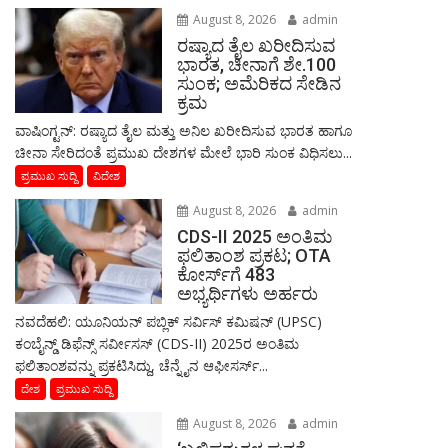
August 8, 2026
admin
ರಷ್ಯಾದ ತೈಲ ಖರೀದಿಸುವ
ಭಾರತ, ಚೀನಾಗೆ ಶೇ.100
ಸುಂಕ; ಅಮೆರಿಕದ ಸೇಡಿನ
ಕ್ರಮ
ವಾಷಿಂಗ್ಟನ್: ರಷ್ಯಾದ ತೈಲ ಮತ್ತು ಅನಿಲ ಖರೀದಿಸುವ ಭಾರತ ಹಾಗೂ
ಚೀನಾ ಸೇರಿದಂತೆ ಪ್ರಮುಖ ದೇಶಗಳ ಮೇಲೆ ಭಾರಿ ಸುಂಕ ವಿಧಿಸಲು...
ಪ್ರಮುಖ ಸುದ್ದಿ
ವಿದೇಶ
August 8, 2026
admin
CDS-II 2025 ಅಂತಿಮ
ಫಲಿತಾಂಶ ಪ್ರಕಟ; OTA
ಕೋರ್ಸ್‌ಗೆ 483
ಅಭ್ಯರ್ಥಿಗಳು ಅರ್ಹರು
ನವದೆಹಲಿ: ಯೂನಿಯನ್ ಪಬ್ಲಿಕ್ ಸರ್ವಿಸ್ ಕಮಿಷನ್ (UPSC)
ಕಂಬೈನ್ಡ್ ಡಿಫೆನ್ಸ್ ಸರ್ವೀಸಸ್ (CDS-II) 2025ರ ಅಂತಿಮ
ಫಲಿತಾಂಶವನ್ನು ಪ್ರಕಟಿಸಿದ್ದು, ಚೆನ್ನೈನ ಆಫೀಸರ್ಸ್...
ದೇಶ
ಪ್ರಮುಖ ಸುದ್ದಿ
August 8, 2026
admin