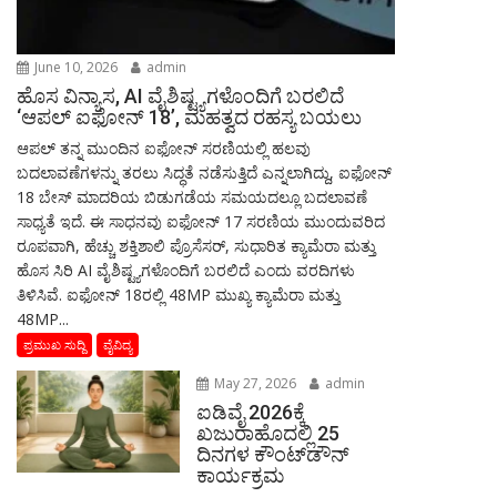
June 10, 2026
admin
ಹೊಸ ವಿನ್ಯಾಸ, AI ವೈಶಿಷ್ಟ್ಯಗಳೊಂದಿಗೆ ಬರಲಿದೆ
‘ಆಪಲ್ ಐಫೋನ್ 18’, ಮಹತ್ವದ ರಹಸ್ಯ ಬಯಲು
ಆಪಲ್ ತನ್ನ ಮುಂದಿನ ಐಫೋನ್ ಸರಣಿಯಲ್ಲಿ ಹಲವು
ಬದಲಾವಣೆಗಳನ್ನು ತರಲು ಸಿದ್ಧತೆ ನಡೆಸುತ್ತಿದೆ ಎನ್ನಲಾಗಿದ್ದು, ಐಫೋನ್
18 ಬೇಸ್ ಮಾದರಿಯ ಬಿಡುಗಡೆಯ ಸಮಯದಲ್ಲೂ ಬದಲಾವಣೆ
ಸಾಧ್ಯತೆ ಇದೆ. ಈ ಸಾಧನವು ಐಫೋನ್ 17 ಸರಣಿಯ ಮುಂದುವರಿದ
ರೂಪವಾಗಿ, ಹೆಚ್ಚು ಶಕ್ತಿಶಾಲಿ ಪ್ರೊಸೆಸರ್, ಸುಧಾರಿತ ಕ್ಯಾಮೆರಾ ಮತ್ತು
ಹೊಸ ಸಿರಿ AI ವೈಶಿಷ್ಟ್ಯಗಳೊಂದಿಗೆ ಬರಲಿದೆ ಎಂದು ವರದಿಗಳು
ತಿಳಿಸಿವೆ. ಐಫೋನ್ 18ರಲ್ಲಿ 48MP ಮುಖ್ಯ ಕ್ಯಾಮೆರಾ ಮತ್ತು
48MP...
ಪ್ರಮುಖ ಸುದ್ದಿ
ವೈವಿದ್ಯ
May 27, 2026
admin
ಐಡಿವೈ 2026ಕ್ಕೆ
ಖಜುರಾಹೊದಲ್ಲಿ 25
ದಿನಗಳ ಕೌಂಟ್‌ಡೌನ್
ಕಾರ್ಯಕ್ರಮ