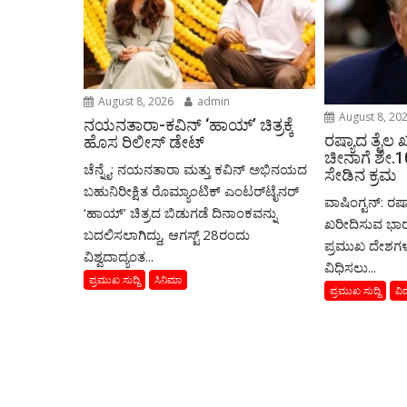
August 8, 2026
admin
August 8, 20
ನಯನತಾರಾ-ಕವಿನ್ ‘ಹಾಯ್’ ಚಿತ್ರಕ್ಕೆ
ರಷ್ಯಾದ ತೈಲ
ಹೊಸ ರಿಲೀಸ್ ಡೇಟ್
ಚೀನಾಗೆ ಶೇ.
ಚೆನ್ನೈ: ನಯನತಾರಾ ಮತ್ತು ಕವಿನ್ ಅಭಿನಯದ
ಸೇಡಿನ ಕ್ರಮ
ಬಹುನಿರೀಕ್ಷಿತ ರೊಮ್ಯಾಂಟಿಕ್ ಎಂಟರ್‌ಟೈನರ್
ವಾಷಿಂಗ್ಟನ್: ರಷ
‘ಹಾಯ್’ ಚಿತ್ರದ ಬಿಡುಗಡೆ ದಿನಾಂಕವನ್ನು
ಖರೀದಿಸುವ ಭಾರ
ಬದಲಿಸಲಾಗಿದ್ದು, ಆಗಸ್ಟ್ 28ರಂದು
ಪ್ರಮುಖ ದೇಶಗಳ
ವಿಶ್ವದಾದ್ಯಂತ...
ವಿಧಿಸಲು...
ಪ್ರಮುಖ ಸುದ್ದಿ
ಸಿನಿಮಾ
ಪ್ರಮುಖ ಸುದ್ದಿ
ವಿ