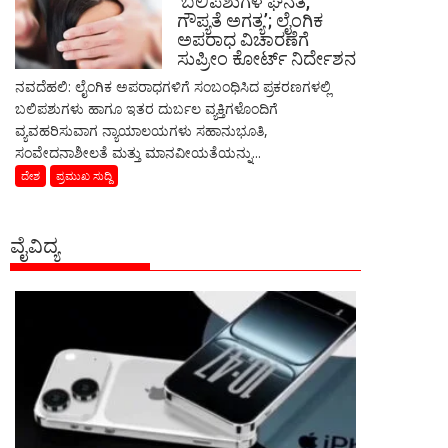
‘ಬಲಿಪಶುಗಳ ಘನತೆ,
ಗೌಪ್ಯತೆ ಅಗತ್ಯ’; ಲೈಂಗಿಕ
ಅಪರಾಧ ವಿಚಾರಣೆಗೆ
ಸುಪ್ರೀಂ ಕೋರ್ಟ್ ನಿರ್ದೇಶನ
ನವದೆಹಲಿ: ಲೈಂಗಿಕ ಅಪರಾಧಗಳಿಗೆ ಸಂಬಂಧಿಸಿದ ಪ್ರಕರಣಗಳಲ್ಲಿ
ಬಲಿಪಶುಗಳು ಹಾಗೂ ಇತರ ದುರ್ಬಲ ವ್ಯಕ್ತಿಗಳೊಂದಿಗೆ
ವ್ಯವಹರಿಸುವಾಗ ನ್ಯಾಯಾಲಯಗಳು ಸಹಾನುಭೂತಿ,
ಸಂವೇದನಾಶೀಲತೆ ಮತ್ತು ಮಾನವೀಯತೆಯನ್ನು...
ದೇಶ
ಪ್ರಮುಖ ಸುದ್ದಿ
ವೈವಿದ್ಯ