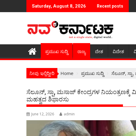
Skip
Saturday, August 8, 2026
Recent posts
to
content
ಪ್ರಮುಖ ಸುದ್ದಿ
ರಾಜ್ಯ
ದೇಶ
ವಿದೇಶ
ವ
ನೀವು ಇಲ್ಲಿದ್ದೀರಿ
Home
ಪ್ರಮುಖ ಸುದ್ದಿ
ಸೆಲೂನ್, ಸ್ಪಾ
ಸೆಲೂನ್, ಸ್ಪಾ, ಮಸಾಜ್ ಕೇಂದ್ರಗಳ ನಿಯಂತ್ರಣಕ್ಕ
ಮಹತ್ವದ ಶಿಫಾರಸು
June 12, 2026
admin