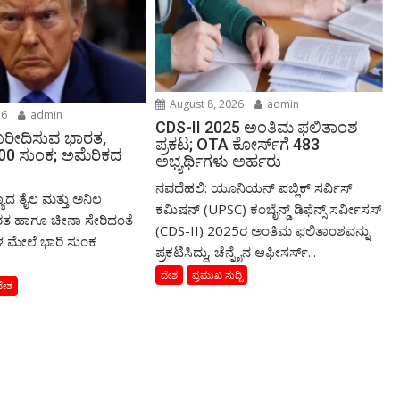
August 8, 2026
admin
26
admin
CDS-II 2025 ಅಂತಿಮ ಫಲಿತಾಂಶ
 ಖರೀದಿಸುವ ಭಾರತ,
ಪ್ರಕಟ; OTA ಕೋರ್ಸ್‌ಗೆ 483
100 ಸುಂಕ; ಅಮೆರಿಕದ
ಅಭ್ಯರ್ಥಿಗಳು ಅರ್ಹರು
ನವದೆಹಲಿ: ಯೂನಿಯನ್ ಪಬ್ಲಿಕ್ ಸರ್ವಿಸ್
್ಯಾದ ತೈಲ ಮತ್ತು ಅನಿಲ
ಕಮಿಷನ್ (UPSC) ಕಂಬೈನ್ಡ್ ಡಿಫೆನ್ಸ್ ಸರ್ವೀಸಸ್
ತ ಹಾಗೂ ಚೀನಾ ಸೇರಿದಂತೆ
(CDS-II) 2025ರ ಅಂತಿಮ ಫಲಿತಾಂಶವನ್ನು
 ಮೇಲೆ ಭಾರಿ ಸುಂಕ
ಪ್ರಕಟಿಸಿದ್ದು, ಚೆನ್ನೈನ ಆಫೀಸರ್ಸ್...
ದೇಶ
ಪ್ರಮುಖ ಸುದ್ದಿ
ದೇಶ