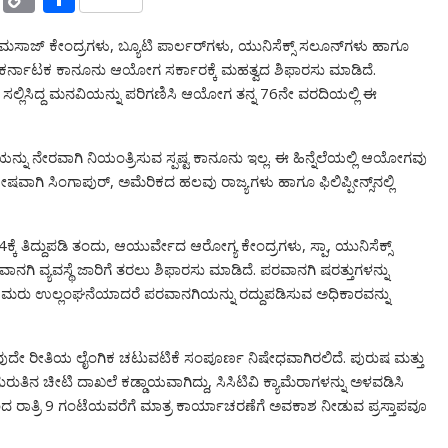
a
o
h
ಪಾ/ಮಸಾಜ್ ಕೇಂದ್ರಗಳು, ಬ್ಯೂಟಿ ಪಾರ್ಲರ್‌ಗಳು, ಯುನಿಸೆಕ್ಸ್ ಸಲೂನ್‌ಗಳು ಹಾಗೂ
h
p
ar
ಲು ಕರ್ನಾಟಕ ಕಾನೂನು ಆಯೋಗ ಸರ್ಕಾರಕ್ಕೆ ಮಹತ್ವದ ಶಿಫಾರಸು ಮಾಡಿದೆ.
o
y
e
ಲಿಸಿದ್ದ ಮನವಿಯನ್ನು ಪರಿಗಣಿಸಿ ಆಯೋಗ ತನ್ನ 76ನೇ ವರದಿಯಲ್ಲಿ ಈ
o
Li
M
n
ೆಯನ್ನು ನೇರವಾಗಿ ನಿಯಂತ್ರಿಸುವ ಸ್ಪಷ್ಟ ಕಾನೂನು ಇಲ್ಲ. ಈ ಹಿನ್ನೆಲೆಯಲ್ಲಿ ಆಯೋಗವು
ai
k
ವಾಗಿ ಸಿಂಗಾಪುರ್, ಅಮೆರಿಕದ ಹಲವು ರಾಜ್ಯಗಳು ಹಾಗೂ ಫಿಲಿಪ್ಪೀನ್ಸ್‌ನಲ್ಲಿ
l
ೆ ತಿದ್ದುಪಡಿ ತಂದು, ಆಯುರ್ವೇದ ಆರೋಗ್ಯ ಕೇಂದ್ರಗಳು, ಸ್ಪಾ, ಯುನಿಸೆಕ್ಸ್
ಾನಗಿ ವ್ಯವಸ್ಥೆ ಜಾರಿಗೆ ತರಲು ಶಿಫಾರಸು ಮಾಡಿದೆ. ಪರವಾನಗಿ ಷರತ್ತುಗಳನ್ನು
 ಮರು ಉಲ್ಲಂಘನೆಯಾದರೆ ಪರವಾನಗಿಯನ್ನು ರದ್ದುಪಡಿಸುವ ಅಧಿಕಾರವನ್ನು
ಯಾವುದೇ ರೀತಿಯ ಲೈಂಗಿಕ ಚಟುವಟಿಕೆ ಸಂಪೂರ್ಣ ನಿಷೇಧವಾಗಿರಲಿದೆ. ಪುರುಷ ಮತ್ತು
ರುತಿನ ಚೀಟಿ ದಾಖಲೆ ಕಡ್ಡಾಯವಾಗಿದ್ದು, ಸಿಸಿಟಿವಿ ಕ್ಯಾಮೆರಾಗಳನ್ನು ಅಳವಡಿಸಿ
 9ರಿಂದ ರಾತ್ರಿ 9 ಗಂಟೆಯವರೆಗೆ ಮಾತ್ರ ಕಾರ್ಯಾಚರಣೆಗೆ ಅವಕಾಶ ನೀಡುವ ಪ್ರಸ್ತಾಪವೂ