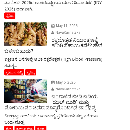
ನವದೆಹಲಿ: 2026ರ ಅಂತರರಾಷ್ಟ್ರೀಯ ಯೋಗ ದಿನಾಚರಣೆಗೆ (IDY
2026) ಅಂಗವಾಗಿ...
ವೈವಿದ್ಯ
May 11, 2026
NavaKarnataka
ರಕ್ತದೊತ್ತಡ ನಿಯಂತ್ರಣಕ್ಕೆ
ಶುಂಠಿ ಸಹಾಯಕವೇ? ಹೇಗೆ
ಬಳಸಬಹುದು?
ಇತ್ತೀಚಿನ ದಿನಗಳಲ್ಲಿ ಅಧಿಕ ರಕ್ತದೊತ್ತಡ (High Blood Pressure)
ಸಮಸ್ಯೆ...
ಪ್ರಮುಖ ಸುದ್ದಿ
ವೈವಿದ್ಯ
May 6, 2026
NavaKarnataka
ಬಂಗಾಳದ ಬೀದಿ ಬದಿಯ
‘ಝಲ್ ಮುರಿ’ ಮತ್ತು
ಮೋದಿಯವರ ಜನಸಾಮಾನ್ಯರೊಂದಿಗಿನ ಬಾಂಧವ್ಯ
​ಕೋಲ್ಕತ್ತಾ: ರಾಜಕೀಯ ಅಖಾಡದಲ್ಲಿ ಪ್ರತಿಯೊಂದು ಸಣ್ಣ ನಡೆಯೂ
ಒಂದು ದೊಡ್ಡ...
ದೇಶ
ಪ್ರಮುಖ ಸುದ್ದಿ
ವೈವಿದ್ಯ