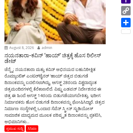
i
p
i
a
e
n
Y
l
n
m
s
g
a
C
t
s
e
h
o
S
a
r
o
p
h
g
o
August 8, 2026
admin
y
a
e
ನಯನತಾರಾ-ಕವಿನ್ ‘ಹಾಯ್’ ಚಿತ್ರಕ್ಕೆ ಹೊಸ ರಿಲೀಸ್
M
L
r
ಡೇಟ್
a
i
ಚೆನ್ನೈ: ನಯನತಾರಾ ಮತ್ತು ಕವಿನ್ ಅಭಿನಯದ ಬಹುನಿರೀಕ್ಷಿತ
e
i
ರೊಮ್ಯಾಂಟಿಕ್ ಎಂಟರ್‌ಟೈನರ್ ‘ಹಾಯ್’ ಚಿತ್ರದ ಬಿಡುಗಡೆ
n
ದಿನಾಂಕವನ್ನು ಬದಲಿಸಲಾಗಿದ್ದು, ಆಗಸ್ಟ್ 28ರಂದು ವಿಶ್ವದಾದ್ಯಂತ
l
k
ಚಿತ್ರಮಂದಿರಗಳಲ್ಲಿ ತೆರೆಕಾಣಲಿದೆ. ವಿಷ್ಣು ಎಡವನ್ ನಿರ್ದೇಶನದ ಈ
ಚಿತ್ರ ಈ ಹಿಂದೆ ಆಗಸ್ಟ್ 14ರಂದು ಬಿಡುಗಡೆಯಾಗಬೇಕಿತ್ತು. ಇದೀಗ
ನಿರ್ಮಾಪಕರು ಹೊಸ ಬಿಡುಗಡೆ ದಿನಾಂಕವನ್ನು ಘೋಷಿಸಿದ್ದಾರೆ. ಚಿತ್ರದ
ನಿರ್ಮಾಣ ಸಂಸ್ಥೆಗಳಲ್ಲಿ ಒಂದಾದ ಸೆವೆನ್ ಸ್ಕ್ರೀನ್ ಸ್ಟುಡಿಯೋಸ್
ಸಾಮಾಜಿಕ ಮಾಧ್ಯಮದ ಮೂಲಕ ಪರಿಷ್ಕೃತ ದಿನಾಂಕವನ್ನು ಪ್ರಕಟಿಸಿ,
ಅಭಿಮಾನಿಗಳು...
ಪ್ರಮುಖ ಸುದ್ದಿ
ಸಿನಿಮಾ