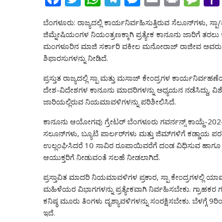
ac
w
h
el
e
m
in
e
ಬೆಂಗಳೂರು: ರಾಜ್ಯದಲ್ಲಿ ಕಾರ್ಯನಿರ್ವಹಿಸುತ್ತಿರುವ ಸೆಲೂನ್‌ಗಳು, ಸ್
e
itt
at
e
ss
ai
t
ss
ಜಿಮ್ನೇಷಿಯಂಗಳ ನಿಯಂತ್ರಣಕ್ಕಾಗಿ ಪ್ರತ್ಯೇಕ ಕಾನೂನು ಜಾರಿಗೆ ತರ
b
er
s
gr
e
l
a
ಮಂಗಳೂರಿನ ಮಾಜಿ ಸರ್ಕಾರಿ ವಕೀಲ ಮನೋರಾಜ್ ರಾಜೀವ ಅವರು ಸಲ್
o
A
a
n
g
ಶಿಫಾರಸುಗಳನ್ನು ನೀಡಿದೆ.
o
p
m
g
e
ಪ್ರಸ್ತುತ ರಾಜ್ಯದಲ್ಲಿ ಸ್ಪಾ ಮತ್ತು ಮಸಾಜ್ ಕೇಂದ್ರಗಳ ಕಾರ್ಯನಿರ್ವಹಣ
k
p
er
ದೇಶ-ವಿದೇಶಗಳ ಕಾನೂನು ಮಾದರಿಗಳನ್ನು ಅಧ್ಯಯನ ನಡೆಸಿದ್ದು, ವಿಶೇಷ
ಜಾರಿಯಲ್ಲಿರುವ ನಿಯಮಾವಳಿಗಳನ್ನು ಪರಿಶೀಲಿಸಿದೆ.
ಕಾನೂನು ಆಯೋಗವು ಗ್ರೇಟರ್ ಬೆಂಗಳೂರು ಗವರ್ನನ್ಸ್ ಕಾಯ್ದೆ-2024ಕ್ಕ
ಸಲೂನ್‌ಗಳು, ಬ್ಯೂಟಿ ಪಾರ್ಲರ್‌ಗಳು ಮತ್ತು ಜಿಮ್‌ಗಳಿಗೆ ಕಡ್ಡಾಯ ಪರವ
ಉಲ್ಲಂಘಿಸಿದರೆ 10 ಸಾವಿರ ರೂಪಾಯಿವರೆಗೆ ದಂಡ ವಿಧಿಸುವ ಹಾಗೂ
ಆಯುಕ್ತರಿಗೆ ನೀಡುವಂತೆ ಸಲಹೆ ನೀಡಲಾಗಿದೆ.
ಪ್ರಸ್ತಾವಿತ ಮಾದರಿ ನಿಯಮಾವಳಿಗಳ ಪ್ರಕಾರ, ಸ್ಪಾ ಕೇಂದ್ರಗಳಲ್ಲಿ 
ಮಹಿಳೆಯರ ವಿಭಾಗಗಳನ್ನು ಪ್ರತ್ಯೇಕವಾಗಿ ನಿರ್ವಹಿಸಬೇಕು. ಗ್ರಾಹಕರ ಗು
ಕನಿಷ್ಠ ಮೂರು ತಿಂಗಳು ದೃಶ್ಯಾವಳಿಗಳನ್ನು ಸಂರಕ್ಷಿಸಬೇಕು. ಬೆಳಗ್ಗೆ
ಇದೆ.