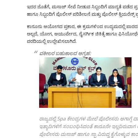
ಇದರ ಜೊತೆಗೆ, ಮಸಾಜ್ ಸೇವೆ ನೀಡುವ ಸಿಬ್ಬಂದಿಗೆ ಮಾನ್ಯತೆ ಪಡೆದ
ಹಾಗೂ ಸಿಬ್ಬಂದಿಗೆ ಪೊಲೀಸ್ ಪರಿಶೀಲನೆ ಮತ್ತು ಪೊಲೀಸ್ ಕ್ಲಿಯರೆನ್ಸ್ 
ಕಾನೂನು ಆಯೋಗದ ಪ್ರಕಾರ, ಈ ಕ್ರಮಗಳಿಂದ ಉದ್ಯಮದಲ್ಲಿ ಪಾರದರ್ಶ
ಅಲ್ಲದೆ, ಯೋಗ, ಆಯುರ್ವೇದ, ನೈಸರ್ಗಿಕ ಚಿಕಿತ್ಸೆ ಹಾಗೂ ಫಿಸಿಯೋಥೆರ
ವರದಿಯಲ್ಲಿ ಉಲ್ಲೇಖಿಸಲಾಗಿದೆ.
ವಕೀಲರ ಬಹುಕಾಲದ ಆಗ್ರಹ:
ರಾಜ್ಯದಲ್ಲಿ Spa ಕೇಂದ್ರಗಳ ಮೇಲೆ ಪೊಲೀಸರು ಆಗಾಗ್ಗೆ ದಾ
ಇತ್ಯಾದಿಗಳಿಗೆ ಸಂಬಂಧಿಸಿದಂತೆ ಕಾನೂನೇ ಇಲ್ಲದಿರುವಾಗ ಅ
ಪೊಲೀಸರು ಮಸಾಜ್ ಹಾಗೂ ಸ್ಪಾ ವಿರುದ್ಧ ಕೈಗೊಳ್ಳುವ 