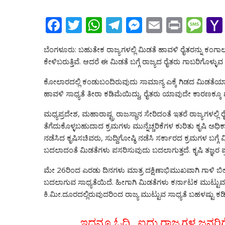
F
T
W
T
M
E
Pr
M
ac
w
h
el
e
m
in
e
ಬೆಂಗಳೂರು: ಬಹುತೇಕ ರಾಜ್ಯಗಳಲ್ಲಿ ಮಿಡತೆ ಹಾವಳಿ ರೈತರನ್ನು ಕಂಗಾಲ
e
itt
at
e
ss
ai
t
ss
ಕೇಳಿಬರುತ್ತಿವೆ. ಆದರೆ ಈ ಮಿಡತೆ ಬಗ್ಗೆ ರಾಜ್ಯದ ರೈತರು ಗಾಬರಿಗೊಳ್ಳುವ 
b
er
s
gr
e
l
a
ಕೋಲಾರದಲ್ಲಿ ಕಂಡುಬಂದಿರುವುದು ಸಾಮಾನ್ಯ ಎಕ್ಕೆ ಗಿಡದ ಮಿಡತೆಯಾಗಿದ
o
A
a
n
g
ಹಾವಳಿ ಸಾಧ್ಯತೆ ತೀರಾ ಕಡಿಮೆಯಿದ್ದು, ರೈತರು ಯಾವುದೇ ಕಾರಣಕ್ಕೂ ಗ
o
p
m
g
e
ಮಧ್ಯಪ್ರದೇಶ, ಮಹಾರಾಷ್ಟ್ರ ರಾಜಸ್ಥಾನ ಸೇರಿದಂತೆ ಇತರೆ ರಾಜ್ಯಗಳಲ್ಲಿ 
k
p
er
ತೆಗೆದುಕೊಳ್ಳಬಹುದಾದ ಕ್ರಮಗಳು ಮುನ್ನೆಚ್ಚರಿಕೆಗಳ ಕುರಿತು ಕೃಷಿ ಅಧ
ನಡೆಸಿದ ಕೃಷಿಸಚಿವರು, ಸುದ್ದಿಗೋಷ್ಠಿ ನಡೆಸಿ ಸರ್ಕಾರದ ಕ್ರಮಗಳ ಬಗ್
ಬದಲಾದಂತೆ ಮಿಡತೆಗಳು ಪಸರಿಸುವುದು ಬದಲಾಗುತ್ತದೆ. ಕೃಷಿ ತಜ್ಞರ ಪ್
ಮೇ 26ರಿಂದ ಎರಡು ದಿನಗಳು ಮಾತ್ರ ದಕ್ಷಿಣಾಭಿಮುಖವಾಗಿ ಗಾಳಿ ಬೀಸುತ
ಬದಲಾಗುವ ಸಾಧ್ಯತೆಯಿದೆ. ಹೀಗಾಗಿ ಮಿಡತೆಗಳು ಕರ್ನಾಟಕ ಮುಟ್ಟು
ಕಿ.ಮೀ.ದೂರದಲ್ಲಿರುವುದರಿಂದ ರಾಜ್ಯ ಮುಟ್ಟುವ ಸಾಧ್ಯತೆ ಬಹಳಷ್ಟು 
ಇದನ್ನೂ ಓದಿ.. ಐದು ರಾಜ್ಯಗಳ ಜನರಿಗೆ