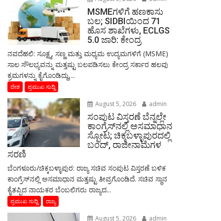
MSMEಗಳಿಗೆ ಹಣಕಾಸು
ಬಲ; SIDBIಯಿಂದ 71
ಹೊಸ ಶಾಖೆಗಳು, ECLGS
5.0 ಜಾರಿ: ಕೇಂದ್ರ
ನವದೆಹಲಿ: ಸೂಕ್ಷ್ಮ, ಸಣ್ಣ ಮತ್ತು ಮಧ್ಯಮ ಉದ್ಯಮಗಳಿಗೆ (MSME)
ಸಾಲ ಸೌಲಭ್ಯವನ್ನು ಮತ್ತಷ್ಟು ಬಲಪಡಿಸಲು ಕೇಂದ್ರ ಸರ್ಕಾರ ಹಲವು
ಕ್ರಮಗಳನ್ನು ಕೈಗೊಂಡಿದ್ದು,...
ದೇಶ
ಪ್ರಮುಖ ಸುದ್ದಿ
August 5, 2026
admin
ಸಂಪುಟ ವಿಸ್ತರಣೆ ಬೆನ್ನಲ್ಲೇ
ಕಾಂಗ್ರೆಸ್‌ನಲ್ಲಿ ಅಸಮಾಧಾನ
ಸ್ಫೋಟ; ಚಿಕ್ಕಬಳ್ಳಾಪುರದಲ್ಲಿ
ಬಂದ್, ರಾಜೀನಾಮೆಗಳ
ಸರಣಿ
ಬೆಂಗಳೂರು/ಚಿಕ್ಕಬಳ್ಳಾಪುರ: ರಾಜ್ಯ ಸಚಿವ ಸಂಪುಟ ವಿಸ್ತರಣೆ ಬಳಿಕ
ಕಾಂಗ್ರೆಸ್‌ನಲ್ಲಿ ಅಸಮಾಧಾನ ಮತ್ತಷ್ಟು ತೀವ್ರಗೊಂಡಿದೆ. ಸಚಿವ ಸ್ಥಾನ
ಕೈತಪ್ಪಿದ ನಾಯಕರ ಬೆಂಬಲಿಗರು ರಾಜ್ಯದ...
ಪ್ರಮುಖ ಸುದ್ದಿ
ರಾಜ್ಯ
August 5, 2026
admin