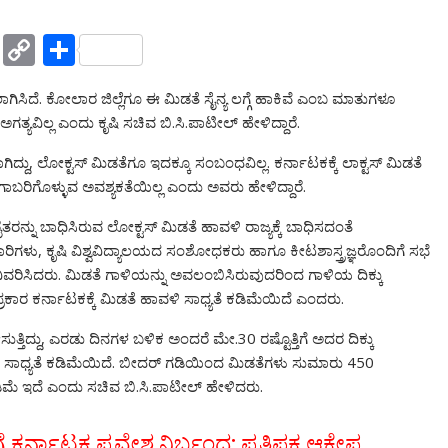
Y
C
S
a
o
h
ಾಗಿಸಿದೆ. ಕೋಲಾರ ಜಿಲ್ಲೆಗೂ ಈ ಮಿಡತೆ ಸೈನ್ಯ ಲಗ್ಗೆ ಹಾಕಿವೆ ಎಂಬ ಮಾತುಗಳೂ
h
p
ar
ಅಗತ್ಯವಿಲ್ಲ ಎಂದು ಕೃಷಿ ಸಚಿವ ಬಿ.ಸಿ.ಪಾಟೀಲ್ ಹೇಳಿದ್ದಾರೆ.
o
y
e
್ದು, ಲೋಕ್ಟಸ್ ಮಿಡತೆಗೂ ಇದಕ್ಕೂ ಸಂಬಂಧವಿಲ್ಲ. ಕರ್ನಾಟಕಕ್ಕೆ ಲಾಕ್ಟಸ್ ಮಿಡತೆ
o
Li
ಾಬರಿಗೊಳ್ಳುವ ಅವಶ್ಯಕತೆಯಿಲ್ಲ ಎಂದು ಅವರು ಹೇಳಿದ್ದಾರೆ.
M
n
ರೈತರನ್ನು ಬಾಧಿಸಿರುವ ಲೋಕ್ಟಸ್ ಮಿಡತೆ ಹಾವಳಿ ರಾಜ್ಯಕ್ಕೆ ಬಾಧಿಸದಂತೆ
ai
k
ಿಕಾರಿಗಳು, ಕೃಷಿ ವಿಶ್ವವಿದ್ಯಾಲಯದ ಸಂಶೋಧಕರು ಹಾಗೂ ಕೀಟಶಾಸ್ತ್ರಜ್ಞರೊಂದಿಗೆ ಸಭೆ
l
ಗೆ ವಿವರಿಸಿದರು. ಮಿಡತೆ ಗಾಳಿಯನ್ನು ಅವಲಂಬಿಸಿರುವುದರಿಂದ ಗಾಳಿಯ ದಿಕ್ಕು
ರಕಾರ ಕರ್ನಾಟಕಕ್ಕೆ ಮಿಡತೆ ಹಾವಳಿ ಸಾಧ್ಯತೆ ಕಡಿಮೆಯಿದೆ ಎಂದರು.
್ತಿದ್ದು, ಎರಡು ದಿನಗಳ ಬಳಿಕ ಅಂದರೆ ಮೇ.30 ರಷ್ಟೊತ್ತಿಗೆ ಅದರ ದಿಕ್ಕು
ವ ಸಾಧ್ಯತೆ ಕಡಿಮೆಯಿದೆ. ಬೀದರ್ ಗಡಿಯಿಂದ ಮಿಡತೆಗಳು ಸುಮಾರು 450
ಕಡಿಮೆ ಇದೆ ಎಂದು ಸಚಿವ ಬಿ.ಸಿ.ಪಾಟೀಲ್ ಹೇಳಿದರು.
 ಕರ್ನಾಟಕ ಪ್ರವೇಶ ನಿರ್ಬಂಧ; ಪ್ರತಿಪಕ್ಷ ಆಕ್ಷೇಪ