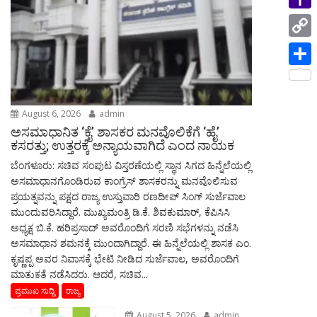
i
p
i
a
e
n
Y
l
n
m
s
g
a
C
t
s
e
h
o
S
a
r
o
p
h
g
o
August 6, 2026
admin
y
a
e
ಅಸಮಾಧಾನಿತ ‘ಕೈ’ ಶಾಸಕರ ಮನವೊಲಿಕೆಗೆ ‘ಹೈ’
M
L
r
ಕಸರತ್ತು; ಉತ್ತರಕ್ಕೆ ಅನ್ಯಾಯವಾಗಿದೆ ಎಂದ ನಾಯಕ
a
i
ಬೆಂಗಳೂರು: ಸಚಿವ ಸಂಪುಟ ವಿಸ್ತರಣೆಯಲ್ಲಿ ಸ್ಥಾನ ಸಿಗದ ಹಿನ್ನೆಲೆಯಲ್ಲಿ
e
i
ಅಸಮಾಧಾನಗೊಂಡಿರುವ ಕಾಂಗ್ರೆಸ್ ಶಾಸಕರನ್ನು ಮನವೊಲಿಸುವ
n
ಪ್ರಯತ್ನವನ್ನು ಪಕ್ಷದ ರಾಜ್ಯ ಉಸ್ತುವಾರಿ ರಣದೀಪ್ ಸಿಂಗ್ ಸುರ್ಜೆವಾಲ
l
k
ಮುಂದುವರಿಸಿದ್ದಾರೆ. ಮುಖ್ಯಮಂತ್ರಿ ಡಿ.ಕೆ. ಶಿವಕುಮಾರ್, ಕೆಪಿಸಿಸಿ
ಅಧ್ಯಕ್ಷ ಬಿ.ಕೆ. ಹರಿಪ್ರಸಾದ್ ಅವರೊಂದಿಗೆ ಸರಣಿ ಸಭೆಗಳನ್ನು ನಡೆಸಿ
ಅಸಮಾಧಾನ ಶಮನಕ್ಕೆ ಮುಂದಾಗಿದ್ದಾರೆ. ಈ ಹಿನ್ನೆಲೆಯಲ್ಲಿ ಶಾಸಕ ಎಂ.
ಕೃಷ್ಣಪ್ಪ ಅವರ ನಿವಾಸಕ್ಕೆ ಭೇಟಿ ನೀಡಿದ ಸುರ್ಜೆವಾಲ, ಅವರೊಂದಿಗೆ
ಮಾತುಕತೆ ನಡೆಸಿದರು. ಆದರೆ, ಸಚಿವ...
ಪ್ರಮುಖ ಸುದ್ದಿ
ರಾಜ್ಯ
August 5, 2026
admin