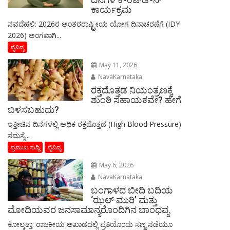
ಕಾರ್ಯಕ್ರಮ
ನವದೆಹಲಿ: 2026ರ ಅಂತರರಾಷ್ಟ್ರೀಯ ಯೋಗ ದಿನಾಚರಣೆಗೆ (IDY
2026) ಅಂಗವಾಗಿ...
ವೈವಿದ್ಯ
May 11, 2026
NavaKarnataka
ರಕ್ತದೊತ್ತಡ ನಿಯಂತ್ರಣಕ್ಕೆ
ಶುಂಠಿ ಸಹಾಯಕವೇ? ಹೇಗೆ
ಬಳಸಬಹುದು?
ಇತ್ತೀಚಿನ ದಿನಗಳಲ್ಲಿ ಅಧಿಕ ರಕ್ತದೊತ್ತಡ (High Blood Pressure)
ಸಮಸ್ಯೆ...
ಪ್ರಮುಖ ಸುದ್ದಿ
ವೈವಿದ್ಯ
May 6, 2026
NavaKarnataka
ಬಂಗಾಳದ ಬೀದಿ ಬದಿಯ
‘ಝಲ್ ಮುರಿ’ ಮತ್ತು
ಮೋದಿಯವರ ಜನಸಾಮಾನ್ಯರೊಂದಿಗಿನ ಬಾಂಧವ್ಯ
​ಕೋಲ್ಕತ್ತಾ: ರಾಜಕೀಯ ಅಖಾಡದಲ್ಲಿ ಪ್ರತಿಯೊಂದು ಸಣ್ಣ ನಡೆಯೂ