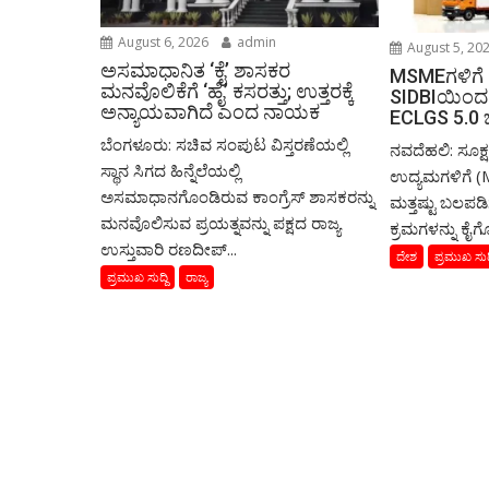
August 6, 2026
admin
August 5, 20
ಅಸಮಾಧಾನಿತ ‘ಕೈ’ ಶಾಸಕರ
MSMEಗಳಿಗೆ
ಮನವೊಲಿಕೆಗೆ ‘ಹೈ’ ಕಸರತ್ತು; ಉತ್ತರಕ್ಕೆ
SIDBIಯಿಂದ 
ಅನ್ಯಾಯವಾಗಿದೆ ಎಂದ ನಾಯಕ
ECLGS 5.0 ಜ
ಬೆಂಗಳೂರು: ಸಚಿವ ಸಂಪುಟ ವಿಸ್ತರಣೆಯಲ್ಲಿ
ನವದೆಹಲಿ: ಸೂಕ್ಷ
ಸ್ಥಾನ ಸಿಗದ ಹಿನ್ನೆಲೆಯಲ್ಲಿ
ಉದ್ಯಮಗಳಿಗೆ (
ಅಸಮಾಧಾನಗೊಂಡಿರುವ ಕಾಂಗ್ರೆಸ್ ಶಾಸಕರನ್ನು
ಮತ್ತಷ್ಟು ಬಲಪಡ
ಮನವೊಲಿಸುವ ಪ್ರಯತ್ನವನ್ನು ಪಕ್ಷದ ರಾಜ್ಯ
ಕ್ರಮಗಳನ್ನು ಕೈಗೊಂ
ಉಸ್ತುವಾರಿ ರಣದೀಪ್...
ದೇಶ
ಪ್ರಮುಖ ಸುದ್
ಪ್ರಮುಖ ಸುದ್ದಿ
ರಾಜ್ಯ