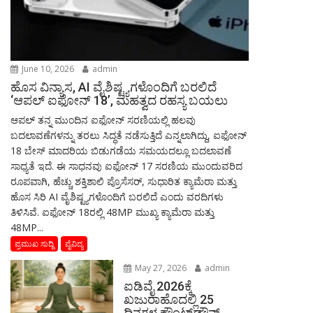
June 10, 2026
admin
ಹೊಸ ವಿನ್ಯಾಸ, AI ವೈಶಿಷ್ಟ್ಯಗಳೊಂದಿಗೆ ಬರಲಿದೆ
‘ಆಪಲ್ ಐಫೋನ್ 18’, ಮಹತ್ವದ ರಹಸ್ಯ ಬಯಲು
ಆಪಲ್ ತನ್ನ ಮುಂದಿನ ಐಫೋನ್ ಸರಣಿಯಲ್ಲಿ ಹಲವು
ಬದಲಾವಣೆಗಳನ್ನು ತರಲು ಸಿದ್ಧತೆ ನಡೆಸುತ್ತಿದೆ ಎನ್ನಲಾಗಿದ್ದು, ಐಫೋನ್
18 ಬೇಸ್ ಮಾದರಿಯ ಬಿಡುಗಡೆಯ ಸಮಯದಲ್ಲೂ ಬದಲಾವಣೆ
ಸಾಧ್ಯತೆ ಇದೆ. ಈ ಸಾಧನವು ಐಫೋನ್ 17 ಸರಣಿಯ ಮುಂದುವರಿದ
ರೂಪವಾಗಿ, ಹೆಚ್ಚು ಶಕ್ತಿಶಾಲಿ ಪ್ರೊಸೆಸರ್, ಸುಧಾರಿತ ಕ್ಯಾಮೆರಾ ಮತ್ತು
ಹೊಸ ಸಿರಿ AI ವೈಶಿಷ್ಟ್ಯಗಳೊಂದಿಗೆ ಬರಲಿದೆ ಎಂದು ವರದಿಗಳು
ತಿಳಿಸಿವೆ. ಐಫೋನ್ 18ರಲ್ಲಿ 48MP ಮುಖ್ಯ ಕ್ಯಾಮೆರಾ ಮತ್ತು
48MP...
ಪ್ರಮುಖ ಸುದ್ದಿ
ವೈವಿದ್ಯ
May 27, 2026
admin
ಐಡಿವೈ 2026ಕ್ಕೆ
ಖಜುರಾಹೊದಲ್ಲಿ 25
ದಿನಗಳ ಕೌಂಟ್‌ಡೌನ್