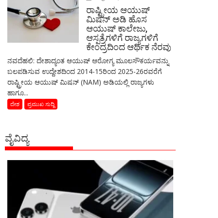
ರಾಷ್ಟ್ರೀಯ ಆಯುಷ್
ಮಿಷನ್ ಅಡಿ ಹೊಸ
ಆಯುಷ್ ಕಾಲೇಜು,
ಆಸ್ಪತ್ರೆಗಳಿಗೆ ರಾಜ್ಯಗಳಿಗೆ
ಕೇಂದ್ರದಿಂದ ಆರ್ಥಿಕ ನೆರವು
ನವದೆಹಲಿ: ದೇಶಾದ್ಯಂತ ಆಯುಷ್ ಆರೋಗ್ಯ ಮೂಲಸೌಕರ್ಯವನ್ನು
ಬಲಪಡಿಸುವ ಉದ್ದೇಶದಿಂದ 2014-15ರಿಂದ 2025-26ರವರೆಗೆ
ರಾಷ್ಟ್ರೀಯ ಆಯುಷ್ ಮಿಷನ್ (NAM) ಅಡಿಯಲ್ಲಿ ರಾಜ್ಯಗಳು
ಹಾಗೂ...
ದೇಶ
ಪ್ರಮುಖ ಸುದ್ದಿ
ವೈವಿದ್ಯ