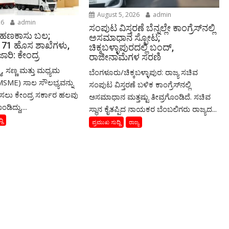
August 5, 2026
admin
26
admin
ಸಂಪುಟ ವಿಸ್ತರಣೆ ಬೆನ್ನಲ್ಲೇ ಕಾಂಗ್ರೆಸ್‌ನಲ್ಲಿ
 ಹಣಕಾಸು ಬಲ;
ಅಸಮಾಧಾನ ಸ್ಫೋಟ;
71 ಹೊಸ ಶಾಖೆಗಳು,
ಚಿಕ್ಕಬಳ್ಳಾಪುರದಲ್ಲಿ ಬಂದ್,
ಾರಿ: ಕೇಂದ್ರ
ರಾಜೀನಾಮೆಗಳ ಸರಣಿ
್ಮ, ಸಣ್ಣ ಮತ್ತು ಮಧ್ಯಮ
ಬೆಂಗಳೂರು/ಚಿಕ್ಕಬಳ್ಳಾಪುರ: ರಾಜ್ಯ ಸಚಿವ
MSME) ಸಾಲ ಸೌಲಭ್ಯವನ್ನು
ಸಂಪುಟ ವಿಸ್ತರಣೆ ಬಳಿಕ ಕಾಂಗ್ರೆಸ್‌ನಲ್ಲಿ
ಿಸಲು ಕೇಂದ್ರ ಸರ್ಕಾರ ಹಲವು
ಅಸಮಾಧಾನ ಮತ್ತಷ್ಟು ತೀವ್ರಗೊಂಡಿದೆ. ಸಚಿವ
ಡಿದ್ದು,...
ಸ್ಥಾನ ಕೈತಪ್ಪಿದ ನಾಯಕರ ಬೆಂಬಲಿಗರು ರಾಜ್ಯದ...
ದಿ
ಪ್ರಮುಖ ಸುದ್ದಿ
ರಾಜ್ಯ