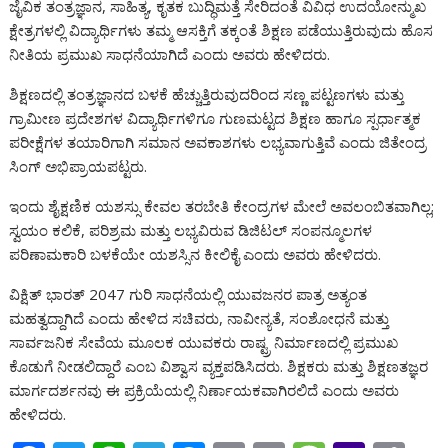
ಜೈವಿಕ ತಂತ್ರಜ್ಞಾನ, ಸಾಹಿತ್ಯ, ಕೃತಕ ಬುದ್ಧಿಮತ್ತೆ ಸೇರಿದಂತೆ ವಿವಿಧ ಉದಯೋನ್ಮುಖ
ಕ್ಷೇತ್ರಗಳಲ್ಲಿ ವಿದ್ಯಾರ್ಥಿಗಳು ತಮ್ಮ ಆಸಕ್ತಿಗೆ ತಕ್ಕಂತೆ ಶಿಕ್ಷಣ ಪಡೆಯುತ್ತಿರುವುದು ಹೊಸ
ನೀತಿಯ ಪ್ರಮುಖ ಸಾಧನೆಯಾಗಿದೆ ಎಂದು ಅವರು ಹೇಳಿದರು.
ಶಿಕ್ಷಣದಲ್ಲಿ ತಂತ್ರಜ್ಞಾನದ ಬಳಕೆ ಹೆಚ್ಚುತ್ತಿರುವುದರಿಂದ ಸಣ್ಣ ಪಟ್ಟಣಗಳು ಮತ್ತು
ಗ್ರಾಮೀಣ ಪ್ರದೇಶಗಳ ವಿದ್ಯಾರ್ಥಿಗಳಿಗೂ ಗುಣಮಟ್ಟದ ಶಿಕ್ಷಣ ಹಾಗೂ ಸ್ಪರ್ಧಾತ್ಮಕ
ಪರೀಕ್ಷೆಗಳ ತಯಾರಿಗಾಗಿ ಸಮಾನ ಅವಕಾಶಗಳು ಲಭ್ಯವಾಗುತ್ತಿವೆ ಎಂದು ಜಿತೇಂದ್ರ
ಸಿಂಗ್ ಅಭಿಪ್ರಾಯಪಟ್ಟರು.
ಇಂದು ಶೈಕ್ಷಣಿಕ ಯಶಸ್ಸು ಕೇವಲ ತರಬೇತಿ ಕೇಂದ್ರಗಳ ಮೇಲೆ ಅವಲಂಬಿತವಾಗಿಲ್ಲ;
ಸ್ವಯಂ ಕಲಿಕೆ, ಪರಿಶ್ರಮ ಮತ್ತು ಲಭ್ಯವಿರುವ ಡಿಜಿಟಲ್ ಸಂಪನ್ಮೂಲಗಳ
ಪರಿಣಾಮಕಾರಿ ಬಳಕೆಯೇ ಯಶಸ್ಸಿನ ಕೀಲಿಕೈ ಎಂದು ಅವರು ಹೇಳಿದರು.
ವಿಕ್ಷಿತ್ ಭಾರತ್ 2047 ಗುರಿ ಸಾಧನೆಯಲ್ಲಿ ಯುವಜನರ ಪಾತ್ರ ಅತ್ಯಂತ
ಮಹತ್ವದ್ದಾಗಿದೆ ಎಂದು ಹೇಳಿದ ಸಚಿವರು, ನಾವೀನ್ಯತೆ, ಸಂಶೋಧನೆ ಮತ್ತು
ಸಾರ್ವಜನಿಕ ಸೇವೆಯ ಮೂಲಕ ಯುವಕರು ರಾಷ್ಟ್ರ ನಿರ್ಮಾಣದಲ್ಲಿ ಪ್ರಮುಖ
ಕೊಡುಗೆ ನೀಡಲಿದ್ದಾರೆ ಎಂಬ ವಿಶ್ವಾಸ ವ್ಯಕ್ತಪಡಿಸಿದರು. ಶಿಕ್ಷಕರು ಮತ್ತು ಶಿಕ್ಷಣತಜ್ಞರ
ಮಾರ್ಗದರ್ಶನವು ಈ ಪ್ರಕ್ರಿಯೆಯಲ್ಲಿ ನಿರ್ಣಾಯಕವಾಗಿರಲಿದೆ ಎಂದು ಅವರು
ಹೇಳಿದರು.