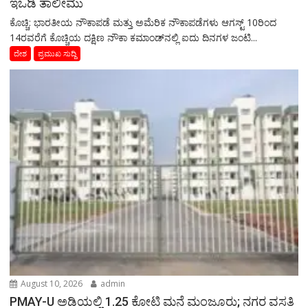
ಇಒಡಿ ತಾಲೀಮು
ಕೊಚ್ಚಿ: ಭಾರತೀಯ ನೌಕಾಪಡೆ ಮತ್ತು ಅಮೆರಿಕ ನೌಕಾಪಡೆಗಳು ಆಗಸ್ಟ್ 10ರಿಂದ
14ರವರೆಗೆ ಕೊಚ್ಚಿಯ ದಕ್ಷಿಣ ನೌಕಾ ಕಮಾಂಡ್‌ನಲ್ಲಿ ಐದು ದಿನಗಳ ಜಂಟಿ...
ದೇಶ
ಪ್ರಮುಖ ಸುದ್ದಿ
August 10, 2026
admin
PMAY-U ಅಡಿಯಲ್ಲಿ 1.25 ಕೋಟಿ ಮನೆ ಮಂಜೂರು; ನಗರ ವಸತಿ