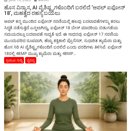
ಹೊಸ ವಿನ್ಯಾಸ, AI ವೈಶಿಷ್ಟ್ಯಗಳೊಂದಿಗೆ ಬರಲಿದೆ ‘ಆಪಲ್ ಐಫೋನ್
18’, ಮಹತ್ವದ ರಹಸ್ಯ ಬಯಲು
ಆಪಲ್ ತನ್ನ ಮುಂದಿನ ಐಫೋನ್ ಸರಣಿಯಲ್ಲಿ ಹಲವು ಬದಲಾವಣೆಗಳನ್ನು ತರಲು
ಸಿದ್ಧತೆ ನಡೆಸುತ್ತಿದೆ ಎನ್ನಲಾಗಿದ್ದು, ಐಫೋನ್ 18 ಬೇಸ್ ಮಾದರಿಯ ಬಿಡುಗಡೆಯ
ಸಮಯದಲ್ಲೂ ಬದಲಾವಣೆ ಸಾಧ್ಯತೆ ಇದೆ. ಈ ಸಾಧನವು ಐಫೋನ್ 17 ಸರಣಿಯ
ಮುಂದುವರಿದ ರೂಪವಾಗಿ, ಹೆಚ್ಚು ಶಕ್ತಿಶಾಲಿ ಪ್ರೊಸೆಸರ್, ಸುಧಾರಿತ ಕ್ಯಾಮೆರಾ ಮತ್ತು
ಹೊಸ ಸಿರಿ AI ವೈಶಿಷ್ಟ್ಯಗಳೊಂದಿಗೆ ಬರಲಿದೆ ಎಂದು ವರದಿಗಳು ತಿಳಿಸಿವೆ. ಐಫೋನ್
18ರಲ್ಲಿ 48MP ಮುಖ್ಯ ಕ್ಯಾಮೆರಾ ಮತ್ತು 48MP...
ಪ್ರಮುಖ ಸುದ್ದಿ
ವೈವಿದ್ಯ