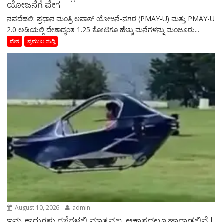
ಯೋಜನೆಗೆ ವೇಗ
ನವದೆಹಲಿ: ಪ್ರಧಾನ ಮಂತ್ರಿ ಆವಾಸ್ ಯೋಜನೆ-ನಗರ (PMAY-U) ಮತ್ತು PMAY-U
2.0 ಅಡಿಯಲ್ಲಿ ದೇಶಾದ್ಯಂತ 1.25 ಕೋಟಿಗೂ ಹೆಚ್ಚು ಮನೆಗಳನ್ನು ಮಂಜೂರು...
ದೇಶ
ಪ್ರಮುಖ ಸುದ್ದಿ
August 10, 2026
admin
ಇನ್ನು ಕಾರುಗಳು ರಸ್ತೆಗಳಲ್ಲಿ ಮಾತ್ರವಲ್ಲ, ಆಕಾಶದಲ್ಲೂ ಹಾರಾಡಲಿವೆ !