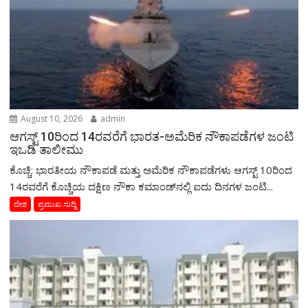
August 10, 2026
admin
ಆಗಸ್ಟ್ 10ರಿಂದ 14ರವರೆಗೆ ಭಾರತ-ಅಮೆರಿಕ ನೌಕಾಪಡೆಗಳ ಜಂಟಿ
ಇಒಡಿ ತಾಲೀಮು
ಕೊಚ್ಚಿ: ಭಾರತೀಯ ನೌಕಾಪಡೆ ಮತ್ತು ಅಮೆರಿಕ ನೌಕಾಪಡೆಗಳು ಆಗಸ್ಟ್ 10ರಿಂದ
14ರವರೆಗೆ ಕೊಚ್ಚಿಯ ದಕ್ಷಿಣ ನೌಕಾ ಕಮಾಂಡ್‌ನಲ್ಲಿ ಐದು ದಿನಗಳ ಜಂಟಿ...
ದೇಶ
ಪ್ರಮುಖ ಸುದ್ದಿ