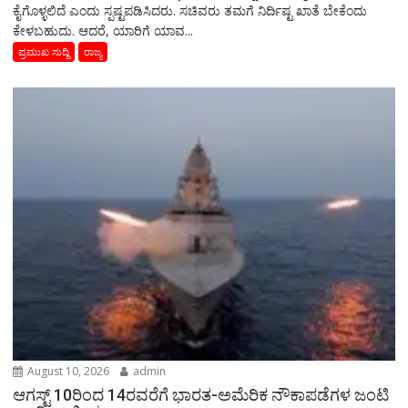
ಕೈಗೊಳ್ಳಲಿದೆ ಎಂದು ಸ್ಪಷ್ಟಪಡಿಸಿದರು. ಸಚಿವರು ತಮಗೆ ನಿರ್ದಿಷ್ಟ ಖಾತೆ ಬೇಕೆಂದು
ಕೇಳಬಹುದು. ಆದರೆ, ಯಾರಿಗೆ ಯಾವ...
ಪ್ರಮುಖ ಸುದ್ದಿ
ರಾಜ್ಯ
August 10, 2026
admin
ಆಗಸ್ಟ್ 10ರಿಂದ 14ರವರೆಗೆ ಭಾರತ-ಅಮೆರಿಕ ನೌಕಾಪಡೆಗಳ ಜಂಟಿ