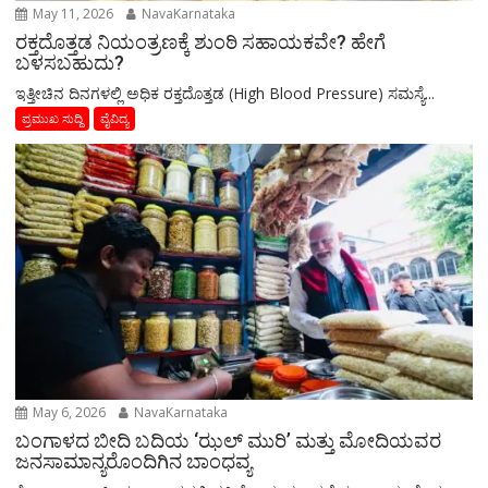
May 11, 2026
NavaKarnataka
ರಕ್ತದೊತ್ತಡ ನಿಯಂತ್ರಣಕ್ಕೆ ಶುಂಠಿ ಸಹಾಯಕವೇ? ಹೇಗೆ
ಬಳಸಬಹುದು?
ಇತ್ತೀಚಿನ ದಿನಗಳಲ್ಲಿ ಅಧಿಕ ರಕ್ತದೊತ್ತಡ (High Blood Pressure) ಸಮಸ್ಯೆ...
ಪ್ರಮುಖ ಸುದ್ದಿ
ವೈವಿದ್ಯ
May 6, 2026
NavaKarnataka
ಬಂಗಾಳದ ಬೀದಿ ಬದಿಯ ‘ಝಲ್ ಮುರಿ’ ಮತ್ತು ಮೋದಿಯವರ
ಜನಸಾಮಾನ್ಯರೊಂದಿಗಿನ ಬಾಂಧವ್ಯ