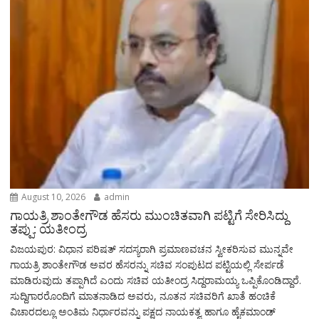
August 10, 2026
admin
ಗಾಯತ್ರಿ ಶಾಂತೇಗೌಡ ಹೆಸರು ಮುಂಚಿತವಾಗಿ ಪಟ್ಟಿಗೆ ಸೇರಿಸಿದ್ದು
ತಪ್ಪು: ಯತೀಂದ್ರ
ವಿಜಯಪುರ: ವಿಧಾನ ಪರಿಷತ್‌ ಸದಸ್ಯರಾಗಿ ಪ್ರಮಾಣವಚನ ಸ್ವೀಕರಿಸುವ ಮುನ್ನವೇ
ಗಾಯತ್ರಿ ಶಾಂತೇಗೌಡ ಅವರ ಹೆಸರನ್ನು ಸಚಿವ ಸಂಪುಟದ ಪಟ್ಟಿಯಲ್ಲಿ ಸೇರ್ಪಡೆ
ಮಾಡಿರುವುದು ತಪ್ಪಾಗಿದೆ ಎಂದು ಸಚಿವ ಯತೀಂದ್ರ ಸಿದ್ದರಾಮಯ್ಯ ಒಪ್ಪಿಕೊಂಡಿದ್ದಾರೆ.
ಸುದ್ದಿಗಾರರೊಂದಿಗೆ ಮಾತನಾಡಿದ ಅವರು, ನೂತನ ಸಚಿವರಿಗೆ ಖಾತೆ ಹಂಚಿಕೆ
ವಿಚಾರದಲ್ಲೂ ಅಂತಿಮ ನಿರ್ಧಾರವನ್ನು ಪಕ್ಷದ ನಾಯಕತ್ವ ಹಾಗೂ ಹೈಕಮಾಂಡ್‌