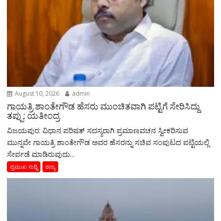
August 10, 2026
admin
ಗಾಯತ್ರಿ ಶಾಂತೇಗೌಡ ಹೆಸರು ಮುಂಚಿತವಾಗಿ ಪಟ್ಟಿಗೆ ಸೇರಿಸಿದ್ದು
ತಪ್ಪು: ಯತೀಂದ್ರ
ವಿಜಯಪುರ: ವಿಧಾನ ಪರಿಷತ್‌ ಸದಸ್ಯರಾಗಿ ಪ್ರಮಾಣವಚನ ಸ್ವೀಕರಿಸುವ
ಮುನ್ನವೇ ಗಾಯತ್ರಿ ಶಾಂತೇಗೌಡ ಅವರ ಹೆಸರನ್ನು ಸಚಿವ ಸಂಪುಟದ ಪಟ್ಟಿಯಲ್ಲಿ
ಸೇರ್ಪಡೆ ಮಾಡಿರುವುದು...
ಪ್ರಮುಖ ಸುದ್ದಿ
ರಾಜ್ಯ