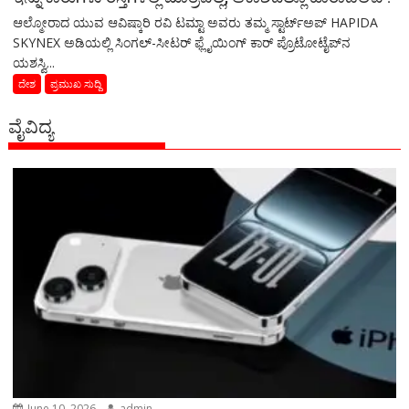
ಆಲ್ಮೋರಾದ ಯುವ ಆವಿಷ್ಕಾರಿ ರವಿ ಟಮ್ಟಾ ಅವರು ತಮ್ಮ ಸ್ಟಾರ್ಟ್ಅಪ್ HAPIDA
SKYNEX ಅಡಿಯಲ್ಲಿ ಸಿಂಗಲ್-ಸೀಟರ್ ಫ್ಲೈಯಿಂಗ್ ಕಾರ್ ಪ್ರೊಟೋಟೈಪ್‌ನ
ಯಶಸ್ವಿ...
ದೇಶ
ಪ್ರಮುಖ ಸುದ್ದಿ
ವೈವಿದ್ಯ
June 10, 2026
admin