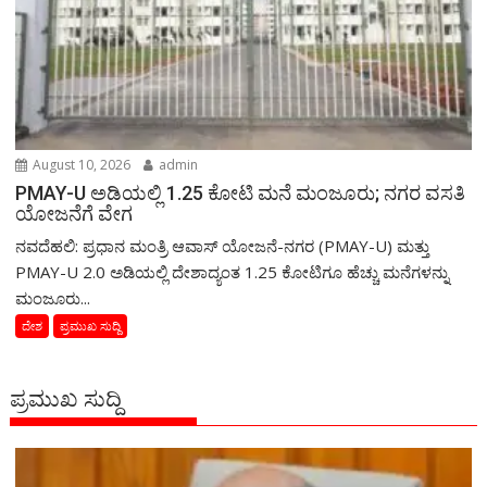
August 10, 2026
admin
PMAY-U ಅಡಿಯಲ್ಲಿ 1.25 ಕೋಟಿ ಮನೆ ಮಂಜೂರು; ನಗರ ವಸತಿ
ಯೋಜನೆಗೆ ವೇಗ
ನವದೆಹಲಿ: ಪ್ರಧಾನ ಮಂತ್ರಿ ಆವಾಸ್ ಯೋಜನೆ-ನಗರ (PMAY-U) ಮತ್ತು
PMAY-U 2.0 ಅಡಿಯಲ್ಲಿ ದೇಶಾದ್ಯಂತ 1.25 ಕೋಟಿಗೂ ಹೆಚ್ಚು ಮನೆಗಳನ್ನು
ಮಂಜೂರು...
ದೇಶ
ಪ್ರಮುಖ ಸುದ್ದಿ
ಪ್ರಮುಖ ಸುದ್ದಿ