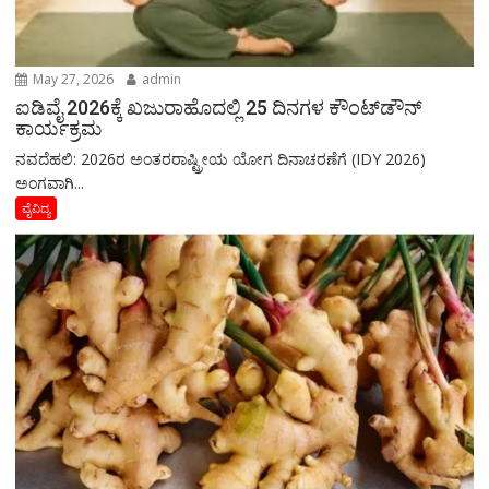
May 27, 2026
admin
ಐಡಿವೈ 2026ಕ್ಕೆ ಖಜುರಾಹೊದಲ್ಲಿ 25 ದಿನಗಳ ಕೌಂಟ್‌ಡೌನ್
ಕಾರ್ಯಕ್ರಮ
ನವದೆಹಲಿ: 2026ರ ಅಂತರರಾಷ್ಟ್ರೀಯ ಯೋಗ ದಿನಾಚರಣೆಗೆ (IDY 2026)
ಅಂಗವಾಗಿ...
ವೈವಿದ್ಯ