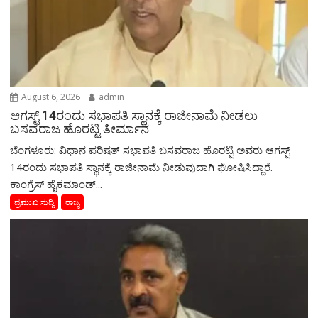
August 6, 2026
admin
ಆಗಸ್ಟ್‌ 14ರಂದು ಸಭಾಪತಿ ಸ್ಥಾನಕ್ಕೆ ರಾಜೀನಾಮೆ ನೀಡಲು
ಬಸವರಾಜ ಹೊರಟ್ಟಿ ತೀರ್ಮಾನ
ಬೆಂಗಳೂರು: ವಿಧಾನ ಪರಿಷತ್ ಸಭಾಪತಿ ಬಸವರಾಜ ಹೊರಟ್ಟಿ ಅವರು ಆಗಸ್ಟ್‌
14ರಂದು ಸಭಾಪತಿ ಸ್ಥಾನಕ್ಕೆ ರಾಜೀನಾಮೆ ನೀಡುವುದಾಗಿ ಘೋಷಿಸಿದ್ದಾರೆ.
ಕಾಂಗ್ರೆಸ್ ಹೈಕಮಾಂಡ್...
ಪ್ರಮುಖ ಸುದ್ದಿ
ರಾಜ್ಯ