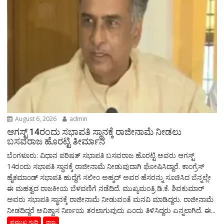
August 6, 2026
admin
ಆಗಸ್ಟ್‌ 14ರಂದು ಸಭಾಪತಿ ಸ್ಥಾನಕ್ಕೆ ರಾಜೀನಾಮೆ ನೀಡಲು
ಬಸವರಾಜ ಹೊರಟ್ಟಿ ತೀರ್ಮಾನ
ಬೆಂಗಳೂರು: ವಿಧಾನ ಪರಿಷತ್ ಸಭಾಪತಿ ಬಸವರಾಜ ಹೊರಟ್ಟಿ ಅವರು ಆಗಸ್ಟ್‌
14ರಂದು ಸಭಾಪತಿ ಸ್ಥಾನಕ್ಕೆ ರಾಜೀನಾಮೆ ನೀಡುವುದಾಗಿ ಘೋಷಿಸಿದ್ದಾರೆ. ಕಾಂಗ್ರೆಸ್
ಹೈಕಮಾಂಡ್ ಸಭಾಪತಿ ಹುದ್ದೆಗೆ ಸಲೀಂ ಅಹ್ಮದ್ ಅವರ ಹೆಸರನ್ನು ಸೂಚಿಸಿದ ಬೆನ್ನಲ್ಲೇ
ಈ ಮಹತ್ವದ ರಾಜಕೀಯ ಬೆಳವಣಿಗೆ ನಡೆದಿದೆ. ಮುಖ್ಯಮಂತ್ರಿ ಡಿ.ಕೆ. ಶಿವಕುಮಾರ್
ಅವರು ಸಭಾಪತಿ ಸ್ಥಾನಕ್ಕೆ ರಾಜೀನಾಮೆ ನೀಡುವಂತೆ ಮನವಿ ಮಾಡಿದ್ದರು. ರಾಜೀನಾಮೆ
ನೀಡದಿದ್ದರೆ ಅವಿಶ್ವಾಸ ನಿರ್ಣಯ ತರಲಾಗುವುದು ಎಂದು ತಿಳಿಸಿದ್ದರು ಎನ್ನಲಾಗಿದೆ. ಈ...
ಪ್ರಮುಖ ಸುದ್ದಿ
ರಾಜ್ಯ