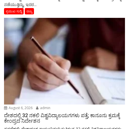
ನಡೆಯುತ್ತಿದ್ದು, ಇದರ...
ಪ್ರಮುಖ ಸುದ್ದಿ
ರಾಜ್ಯ
August 6, 2026
admin
ದೇಶದಲ್ಲಿ 32 ನಕಲಿ ವಿಶ್ವವಿದ್ಯಾಲಯಗಗಳು ಪತ್ತೆ; ಕಾನೂನು ಕ್ರಮಕ್ಕೆ
ಕೇಂದ್ರದ ನಿರ್ದೇಶನ
ನವದೆಹಲಿ: ದೇಶಾದ್ಯಂತ ಕಾರ್ಯನಿರ್ವಹಿಸುತ್ತಿರುವ 32 ನಕಲಿ ವಿಶ್ವವಿದ್ಯಾಲಯಗಳನ್ನು