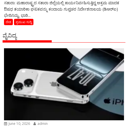
ಸತಾರಾ: ಮಹಾರಾಷ್ಟ್ರದ ಸತಾರಾ ಜಿಲ್ಲೆಯಲ್ಲಿ ಕಾರ್ಯನಿರ್ವಹಿಸುತ್ತಿದ್ದ ಅಕ್ರಮ ಮಾದಕ
ಔಷಧ ತಯಾರಿಕಾ ಘಟಕವನ್ನು ಕಂದಾಯ ಗುಪ್ತಚರ ನಿರ್ದೇಶನಾಲಯ (ಡಿಆರ್‌ಐ)
ಭೇದಿಸಿದ್ದು, ಭಾರಿ...
ದೇಶ
ಪ್ರಮುಖ ಸುದ್ದಿ
ವೈವಿದ್ಯ
June 10, 2026
admin