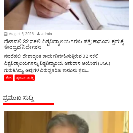
August 6, 2026
admin
ದೇಶದಲ್ಲಿ 32 ನಕಲಿ ವಿಶ್ವವಿದ್ಯಾಲಯಗಗಳು ಪತ್ತೆ; ಕಾನೂನು ಕ್ರಮಕ್ಕೆ
ಕೇಂದ್ರದ ನಿರ್ದೇಶನ
ನವದೆಹಲಿ: ದೇಶಾದ್ಯಂತ ಕಾರ್ಯನಿರ್ವಹಿಸುತ್ತಿರುವ 32 ನಕಲಿ
ವಿಶ್ವವಿದ್ಯಾಲಯಗಳನ್ನು ವಿಶ್ವವಿದ್ಯಾಲಯ ಅನುದಾನ ಆಯೋಗ (UGC)
ಗುರುತಿಸಿದ್ದು, ಅವುಗಳ ವಿರುದ್ಧ ಕಠಿಣ ಕಾನೂನು ಕ್ರಮ...
ದೇಶ
ಪ್ರಮುಖ ಸುದ್ದಿ
ಪ್ರಮುಖ ಸುದ್ದಿ