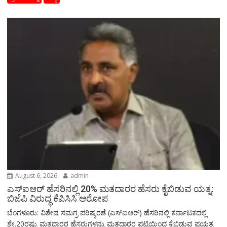
August 6, 2026
admin
ಎಸ್‌ಐಆರ್‌ ಹೆಸರಿನಲ್ಲಿ 20% ಮತದಾರರ ಹೆಸರು ಕೈಬಿಡುವ ಯತ್ನ:
ಬಿಜೆಪಿ ವಿರುದ್ಧ ಕೆಪಿಸಿಸಿ ಆರೋಪ
ಬೆಂಗಳೂರು: ವಿಶೇಷ ಸಮಗ್ರ ಪರಿಷ್ಕರಣೆ (ಎಸ್‌ಐಆರ್‌) ಹೆಸರಿನಲ್ಲಿ ಕರ್ನಾಟಕದಲ್ಲಿ
ಶೇ.20ರಷ್ಟು ಮತದಾರರ ಹೆಸರುಗಳನ್ನು ಮತದಾರರ ಪಟ್ಟಿಯಿಂದ ಕೈಬಿಡುವ ಪ್ರಯತ್ನ