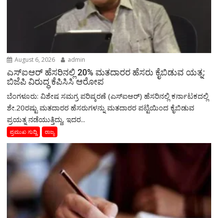
August 6, 2026
admin
ಎಸ್‌ಐಆರ್‌ ಹೆಸರಿನಲ್ಲಿ 20% ಮತದಾರರ ಹೆಸರು ಕೈಬಿಡುವ ಯತ್ನ:
ಬಿಜೆಪಿ ವಿರುದ್ಧ ಕೆಪಿಸಿಸಿ ಆರೋಪ
ಬೆಂಗಳೂರು: ವಿಶೇಷ ಸಮಗ್ರ ಪರಿಷ್ಕರಣೆ (ಎಸ್‌ಐಆರ್‌) ಹೆಸರಿನಲ್ಲಿ ಕರ್ನಾಟಕದಲ್ಲಿ
ಶೇ.20ರಷ್ಟು ಮತದಾರರ ಹೆಸರುಗಳನ್ನು ಮತದಾರರ ಪಟ್ಟಿಯಿಂದ ಕೈಬಿಡುವ
ಪ್ರಯತ್ನ ನಡೆಯುತ್ತಿದ್ದು, ಇದರ...
ಪ್ರಮುಖ ಸುದ್ದಿ
ರಾಜ್ಯ