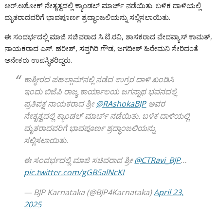
o
A
a
n
g
o
Li
e
ಆರ್.ಅಶೋಕ್ ನೇತೃತ್ವದಲ್ಲಿ ಕ್ಯಾಂಡಲ್ ಮಾರ್ಚ್ ನಡೆಯಿತು. ಬಳಿಕ ದಾಳಿಯಲ್ಲಿ
o
p
m
g
e
M
n
ಮೃತರಾದವರಿಗೆ ಭಾವಪೂರ್ಣ ಶ್ರದ್ಧಾಂಜಲಿಯನ್ನು ಸಲ್ಲಿಸಲಾಯಿತು.
k
p
er
ai
k
ಈ ಸಂದರ್ಭದಲ್ಲಿ ಮಾಜಿ ಸಚಿವರಾದ ಸಿ.ಟಿ.ರವಿ, ಶಾಸಕರಾದ ವೇದವ್ಯಾಸ್ ಕಾಮತ್,
l
ನಾಯಕರಾದ ಎಸ್. ಹರೀಶ್, ಸಪ್ತಗಿರಿ ಗೌಡ, ಜಗದೀಶ್ ಹಿರೇಮನಿ ಸೇರಿದಂತೆ
ಅನೇಕರು ಉಪಸ್ಥಿತರಿದ್ದರು.
ಕಾಶ್ಮೀರದ ಪಹಲ್ಗಾಮ್‌ನಲ್ಲಿ ನಡೆದ ಉಗ್ರರ ದಾಳಿ ಖಂಡಿಸಿ
ಇಂದು ಬಿಜೆಪಿ ರಾಜ್ಯ ಕಾರ್ಯಾಲಯ ಜಗನ್ನಾಥ ಭವನದಲ್ಲಿ
ಪ್ರತಿಪಕ್ಷ ನಾಯಕರಾದ ಶ್ರೀ
@RAshokaBJP
ಅವರ
ನೇತೃತ್ವದಲ್ಲಿ ಕ್ಯಾಂಡಲ್ ಮಾರ್ಚ್ ನಡೆಯಿತು. ಬಳಿಕ ದಾಳಿಯಲ್ಲಿ
ಮೃತರಾದವರಿಗೆ ಭಾವಪೂರ್ಣ ಶ್ರದ್ಧಾಂಜಲಿಯನ್ನು
ಸಲ್ಲಿಸಲಾಯಿತು.
ಈ ಸಂದರ್ಭದಲ್ಲಿ ಮಾಜಿ ಸಚಿವರಾದ ಶ್ರೀ
@CTRavi_BJP
…
pic.twitter.com/gGB5alNcKI
— BJP Karnataka (@BJP4Karnataka)
April 23,
2025