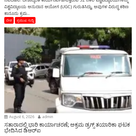
ವಿಶ್ವವಿದ್ಯಾಲಯ ಅನುದಾನ ಆಯೋಗ (UGC) ಗುರುತಿಸಿದ್ದು, ಅವುಗಳ ವಿರುದ್ಧ ಕಠಿಣ
ಕಾನೂನು ಕ್ರಮ...
ದೇಶ
ಪ್ರಮುಖ ಸುದ್ದಿ
August 6, 2026
admin
ಸತಾರಾದಲ್ಲಿ ಭಾರಿ ಕಾರ್ಯಾಚರಣೆ; ಅಕ್ರಮ ಡ್ರಗ್ಸ್ ತಯಾರಿಕಾ ಘಟಕ
ಭೇದಿಸಿದ ಡಿಆರ್‌ಐ