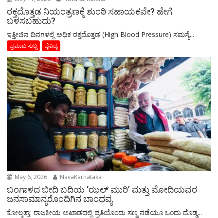
ರಕ್ತದೊತ್ತಡ ನಿಯಂತ್ರಣಕ್ಕೆ ಶುಂಠಿ ಸಹಾಯಕವೇ? ಹೇಗೆ
ಬಳಸಬಹುದು?
ಇತ್ತೀಚಿನ ದಿನಗಳಲ್ಲಿ ಅಧಿಕ ರಕ್ತದೊತ್ತಡ (High Blood Pressure) ಸಮಸ್ಯೆ...
ಪ್ರಮುಖ ಸುದ್ದಿ
ವೈವಿದ್ಯ
May 6, 2026
NavaKarnataka
ಬಂಗಾಳದ ಬೀದಿ ಬದಿಯ ‘ಝಲ್ ಮುರಿ’ ಮತ್ತು ಮೋದಿಯವರ
ಜನಸಾಮಾನ್ಯರೊಂದಿಗಿನ ಬಾಂಧವ್ಯ
​ಕೋಲ್ಕತ್ತಾ: ರಾಜಕೀಯ ಅಖಾಡದಲ್ಲಿ ಪ್ರತಿಯೊಂದು ಸಣ್ಣ ನಡೆಯೂ ಒಂದು ದೊಡ್ಡ...