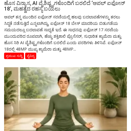
ಹೊಸ ವಿನ್ಯಾಸ, AI ವೈಶಿಷ್ಟ್ಯಗಳೊಂದಿಗೆ ಬರಲಿದೆ ‘ಆಪಲ್ ಐಫೋನ್
18’, ಮಹತ್ವದ ರಹಸ್ಯ ಬಯಲು
ಆಪಲ್ ತನ್ನ ಮುಂದಿನ ಐಫೋನ್ ಸರಣಿಯಲ್ಲಿ ಹಲವು ಬದಲಾವಣೆಗಳನ್ನು ತರಲು
ಸಿದ್ಧತೆ ನಡೆಸುತ್ತಿದೆ ಎನ್ನಲಾಗಿದ್ದು, ಐಫೋನ್ 18 ಬೇಸ್ ಮಾದರಿಯ ಬಿಡುಗಡೆಯ
ಸಮಯದಲ್ಲೂ ಬದಲಾವಣೆ ಸಾಧ್ಯತೆ ಇದೆ. ಈ ಸಾಧನವು ಐಫೋನ್ 17 ಸರಣಿಯ
ಮುಂದುವರಿದ ರೂಪವಾಗಿ, ಹೆಚ್ಚು ಶಕ್ತಿಶಾಲಿ ಪ್ರೊಸೆಸರ್, ಸುಧಾರಿತ ಕ್ಯಾಮೆರಾ ಮತ್ತು
ಹೊಸ ಸಿರಿ AI ವೈಶಿಷ್ಟ್ಯಗಳೊಂದಿಗೆ ಬರಲಿದೆ ಎಂದು ವರದಿಗಳು ತಿಳಿಸಿವೆ. ಐಫೋನ್
18ರಲ್ಲಿ 48MP ಮುಖ್ಯ ಕ್ಯಾಮೆರಾ ಮತ್ತು 48MP...
ಪ್ರಮುಖ ಸುದ್ದಿ
ವೈವಿದ್ಯ