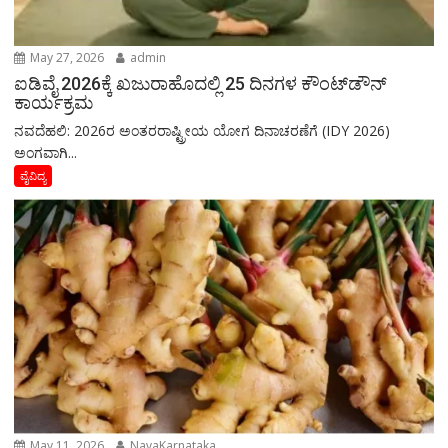
May 27, 2026
admin
ಐಡಿವೈ 2026ಕ್ಕೆ ಖಜುರಾಹೊದಲ್ಲಿ 25 ದಿನಗಳ ಕೌಂಟ್‌ಡೌನ್
ಕಾರ್ಯಕ್ರಮ
ನವದೆಹಲಿ: 2026ರ ಅಂತರರಾಷ್ಟ್ರೀಯ ಯೋಗ ದಿನಾಚರಣೆಗೆ (IDY 2026)
ಅಂಗವಾಗಿ...
ವೈವಿದ್ಯ
May 11, 2026
NavaKarnataka