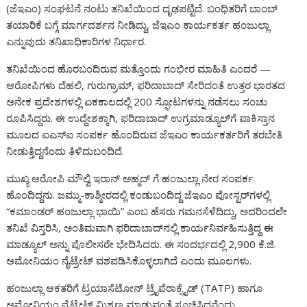
o
A
a
n
g
o
Li
e
(ಜೆಇಎಂ) ಸಂಘಟನೆ ನಂಟು ತನಿಖೆಯಿಂದ ದೃಢಪಟ್ಟಿದೆ. ಬಂಧಿತರಿಗೆ ಬಾಂಬ್
o
p
m
g
e
M
n
ತಯಾರಿಕೆ ಬಗ್ಗೆ ಮಾರ್ಗದರ್ಶನ ನೀಡಿದ್ದು, ಜೆಇಎಂ ಕಾರ್ಯಕರ್ತ ಹಂಜುಲ್ಲಾ
ಎನ್ನುವುದು ತನಿಖಾಧಿಕಾರಿಗಳ ನಿರ್ಧಾರ.
k
p
er
ai
k
l
ತನಿಖೆಯಿಂದ ಹೊರಬಂದಿರುವ ಮತ್ತೊಂದು ಗಂಭೀರ ಮಾಹಿತಿ ಎಂದರೆ —
ಆರೋಪಿಗಳು ದೆಹಲಿ, ಗುರುಗ್ರಾಮ್, ಫರಿದಾಬಾದ್ ಸೇರಿದಂತೆ ಉತ್ತರ ಭಾರತದ
ಅನೇಕ ಪ್ರದೇಶಗಳಲ್ಲಿ ಏಕಕಾಲದಲ್ಲಿ 200 ಸ್ಫೋಟಗಳನ್ನು ನಡೆಸಲು ಸಂಚು
ರೂಪಿಸಿದ್ದರು. ಈ ಉದ್ದೇಶಕ್ಕಾಗಿ, ಫರಿದಾಬಾದ್ ಉಗ್ರಮಾಡ್ಯೂಲ್‌ಗೆ ಪಾಕಿಸ್ತಾನ
ಮೂಲದ ಐಎಸ್‌ಐ ಸಂಪರ್ಕ ಹೊಂದಿರುವ ಜೆಇಎಂ ಕಾರ್ಯಕರ್ತರಿಗೆ ತರಬೇತಿ
ನೀಡುತ್ತಿದ್ದನೆಂದು ತಿಳಿದುಬಂದಿದೆ.
ಮುಖ್ಯ ಆರೋಪಿ ಮೌಲ್ವಿ ಇರಾನ್ ಅಹ್ಮದ್ ಗೆ ಹಂಜುಲ್ಲಾ ನೇರ ಸಂಪರ್ಕ
ಹೊಂದಿದ್ದನು. ಜಮ್ಮು-ಕಾಶ್ಮೀರದಲ್ಲಿ ಕಂಡುಬಂದಿದ್ದ ಜೆಇಎಂ ಪೋಸ್ಟರ್‌ಗಳಲ್ಲಿ
“ಕಮಾಂಡರ್ ಹಂಜುಲ್ಲಾ ಭಾಯಿ” ಎಂಬ ಹೆಸರು ಗಮನಸೆಳೆದಿದ್ದು, ಅದರಿಂದಲೇ
ತನಿಖೆ ವಿಸ್ತರಿಸಿ, ಅಂತಿಮವಾಗಿ ಫರಿದಾಬಾದ್‌ನಲ್ಲಿ ಕಾರ್ಯನಿರ್ವಹಿಸುತ್ತಿದ್ದ ಈ
ಮಾಡ್ಯೂಲ್‌ ಅನ್ನು ಪೊಲೀಸರೇ ಭೇದಿಸಿದರು. ಈ ಸಂದರ್ಭದಲ್ಲಿ 2,900 ಕೆ.ಜಿ.
ಅಮೋನಿಯಂ ನೈಟ್ರೇಟ್ ವಶಪಡಿಸಿಕೊಳ್ಳಲಾಗಿದೆ ಎಂದು ಮೂಲಗಳು.
ಹಂಜುಲ್ಲಾ ಆಕತರಿಗೆ ಟ್ರಯಾಸೆಟೋನ್ ಟ್ರೈಪೆರಾಕ್ಸೈಡ್ (TATP) ಹಾಗೂ
ಅಮೋನಿಯಂ ನೈಟ್ರೇಟ್ ಮಿಶ್ರಣ ಮಾಡುವಂತೆ ಸೂಚಿಸಿದ್ದನೆಂದು