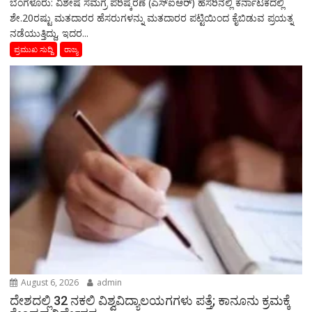
ಬೆಂಗಳೂರು: ವಿಶೇಷ ಸಮಗ್ರ ಪರಿಷ್ಕರಣೆ (ಎಸ್‌ಐಆರ್‌) ಹೆಸರಿನಲ್ಲಿ ಕರ್ನಾಟಕದಲ್ಲಿ
ಶೇ.20ರಷ್ಟು ಮತದಾರರ ಹೆಸರುಗಳನ್ನು ಮತದಾರರ ಪಟ್ಟಿಯಿಂದ ಕೈಬಿಡುವ ಪ್ರಯತ್ನ
ನಡೆಯುತ್ತಿದ್ದು, ಇದರ...
ಪ್ರಮುಖ ಸುದ್ದಿ
ರಾಜ್ಯ
August 6, 2026
admin
ದೇಶದಲ್ಲಿ 32 ನಕಲಿ ವಿಶ್ವವಿದ್ಯಾಲಯಗಗಳು ಪತ್ತೆ; ಕಾನೂನು ಕ್ರಮಕ್ಕೆ