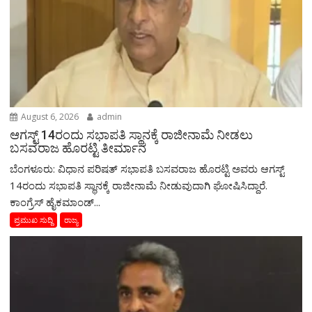
August 6, 2026
admin
ಆಗಸ್ಟ್‌ 14ರಂದು ಸಭಾಪತಿ ಸ್ಥಾನಕ್ಕೆ ರಾಜೀನಾಮೆ ನೀಡಲು
ಬಸವರಾಜ ಹೊರಟ್ಟಿ ತೀರ್ಮಾನ
ಬೆಂಗಳೂರು: ವಿಧಾನ ಪರಿಷತ್ ಸಭಾಪತಿ ಬಸವರಾಜ ಹೊರಟ್ಟಿ ಅವರು ಆಗಸ್ಟ್‌
14ರಂದು ಸಭಾಪತಿ ಸ್ಥಾನಕ್ಕೆ ರಾಜೀನಾಮೆ ನೀಡುವುದಾಗಿ ಘೋಷಿಸಿದ್ದಾರೆ.
ಕಾಂಗ್ರೆಸ್ ಹೈಕಮಾಂಡ್...
ಪ್ರಮುಖ ಸುದ್ದಿ
ರಾಜ್ಯ