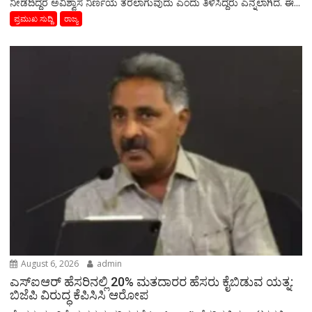
ನೀಡದಿದ್ದರೆ ಅವಿಶ್ವಾಸ ನಿರ್ಣಯ ತರಲಾಗುವುದು ಎಂದು ತಿಳಿಸಿದ್ದರು ಎನ್ನಲಾಗಿದೆ. ಈ...
ಪ್ರಮುಖ ಸುದ್ದಿ
ರಾಜ್ಯ
August 6, 2026
admin
ಎಸ್‌ಐಆರ್‌ ಹೆಸರಿನಲ್ಲಿ 20% ಮತದಾರರ ಹೆಸರು ಕೈಬಿಡುವ ಯತ್ನ:
ಬಿಜೆಪಿ ವಿರುದ್ಧ ಕೆಪಿಸಿಸಿ ಆರೋಪ