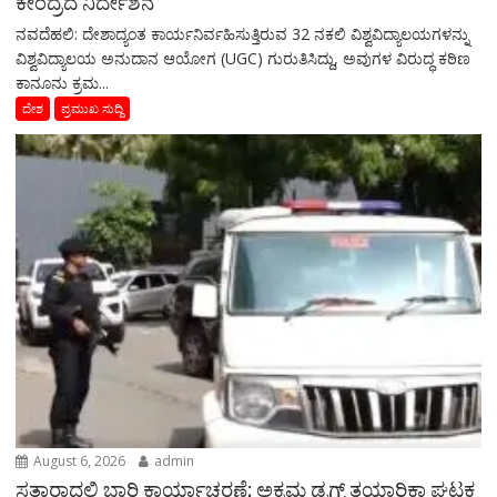
ಕೇಂದ್ರದ ನಿರ್ದೇಶನ
ನವದೆಹಲಿ: ದೇಶಾದ್ಯಂತ ಕಾರ್ಯನಿರ್ವಹಿಸುತ್ತಿರುವ 32 ನಕಲಿ ವಿಶ್ವವಿದ್ಯಾಲಯಗಳನ್ನು
ವಿಶ್ವವಿದ್ಯಾಲಯ ಅನುದಾನ ಆಯೋಗ (UGC) ಗುರುತಿಸಿದ್ದು, ಅವುಗಳ ವಿರುದ್ಧ ಕಠಿಣ
ಕಾನೂನು ಕ್ರಮ...
ದೇಶ
ಪ್ರಮುಖ ಸುದ್ದಿ
August 6, 2026
admin
ಸತಾರಾದಲ್ಲಿ ಭಾರಿ ಕಾರ್ಯಾಚರಣೆ; ಅಕ್ರಮ ಡ್ರಗ್ಸ್ ತಯಾರಿಕಾ ಘಟಕ