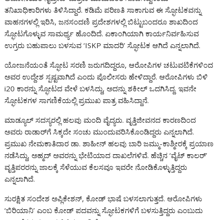
ತನಿಖಾಧಿಕಾರಿಗಳು ತಿಳಿಸಿದ್ದಾರೆ. ಕಡಿಮೆ ಪರಿಣತಿ ಸಾಕಾಗುವ ಈ ಸ್ಫೋಟಕವನ್ನು
ವಾಹನಗಳಲ್ಲಿ ಇರಿಸಿ, ಜನಸಂದಣಿ ಪ್ರದೇಶಗಳಲ್ಲಿ ಬಿಟ್ಟುಬಂದರೂ ಶಾಖದಿಂದ
ಸ್ಫೋಟಗೊಳ್ಳುವ ಸಾಮರ್ಥ್ಯ ಹೊಂದಿದೆ. ಏಕಾಂಗಿಯಾಗಿ ಕಾರ್ಯನಿರ್ವಹಿಸುವ
ಉಗ್ರರು ಬಹುಪಾಲು ಬಳಸುವ ‘ISKP ಮಾದರಿ’ ಸ್ಫೋಟಕ ಆಗಿದೆ ಎನ್ನಲಾಗಿದೆ.
ಯೋಜನೆಯಂತೆ ಸ್ಫೋಟ ಸರಣಿ ಜರುಗದಿದ್ದರೂ, ಆರೋಪಿಗಳ ಚಟುವಟಿಕೆಗಳಿಂದ
ಅವರ ಉದ್ದೇಶ ಸ್ಪಷ್ಟವಾಗಿದೆ ಎಂದು ಪೊಲೀಸರು ಹೇಳಿದ್ದಾರೆ. ಆರೋಪಿಗಳು ಬಿಳಿ
i20 ಕಾರನ್ನು ಸ್ಫೋಟದ ವೇಳೆ ಬಳಸಿದ್ದು, ಅದನ್ನು ಶಕೀಲ್ ಒದಗಿಸಿದ್ದ. ಇವನೇ
ಸ್ಫೋಟಕಗಳ ಸಾಗಣಿಕೆಯಲ್ಲಿ ಪ್ರಮುಖ ಪಾತ್ರ ವಹಿಸಿದ್ದಾನೆ.
ಮಾಡ್ಯೂಲ್ ಸದಸ್ಯರಲ್ಲಿ ಹಲವು ಮಂದಿ ವೈದ್ಯರು. ವೃತ್ತಿಜೀವನದ ಕಾರಣದಿಂದ
ಅವರು ರಾಡಾರ್‌ಗೆ ಸಿಕ್ಕದೇ ಸಂಚು ಮುಂದುವರಿಸಿಕೊಂಡಿದ್ದರು ಎನ್ನಲಾಗಿದೆ.
ಪ್ರಮುಖ ನೇಮಕಾತಿದಾರ ಡಾ. ಶಾಹೀನ್ ಹಲವು ಬಾರಿ ಜಮ್ಮು-ಕಾಶ್ಮೀರಕ್ಕೆ ಪ್ರಯಾಣ
ನಡೆಸಿದ್ದು, ಅಹ್ಮದ್ ಅವರನ್ನು ಭೇಟಿಯಾದ ದಾಖಲೆಗಳಿವೆ. ಹೆಚ್ಚಿನ ‘ವೈಟ್‌ ಕಾಲರ್’
ವೃತ್ತಿಪರರನ್ನು ಜಾಲಕ್ಕೆ ಸೆಳೆಯುವ ಕೆಲಸವೂ ಇವರೇ ನೋಡಿಕೊಳ್ಳುತ್ತಿದ್ದರು
ಎನ್ನಲಾಗಿದೆ.
ಸುರಕ್ಷಿತ ಸಂದೇಶ ಅಪ್ಲಿಕೇಶನ್‌, ಕೋಡ್ ಭಾಷೆ ಬಳಸಲಾಗುತ್ತದೆ. ಆರೋಪಿಗಳು
‘ಬಿರಿಯಾನಿ’ ಎಂಬ ಕೋಡ್ ಪದವನ್ನು ಸ್ಫೋಟಕಗಳಿಗೆ ಬಳಸುತ್ತಿದ್ದರು ಎಂಬುದು