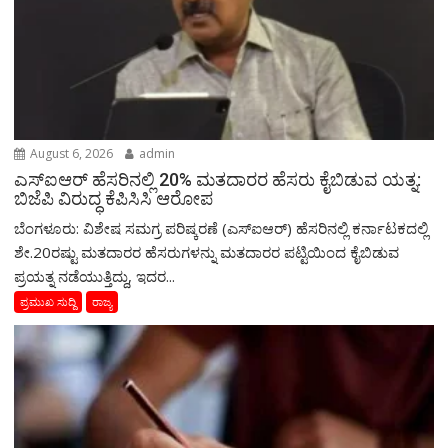
August 6, 2026
admin
ಎಸ್‌ಐಆರ್‌ ಹೆಸರಿನಲ್ಲಿ 20% ಮತದಾರರ ಹೆಸರು ಕೈಬಿಡುವ ಯತ್ನ:
ಬಿಜೆಪಿ ವಿರುದ್ಧ ಕೆಪಿಸಿಸಿ ಆರೋಪ
ಬೆಂಗಳೂರು: ವಿಶೇಷ ಸಮಗ್ರ ಪರಿಷ್ಕರಣೆ (ಎಸ್‌ಐಆರ್‌) ಹೆಸರಿನಲ್ಲಿ ಕರ್ನಾಟಕದಲ್ಲಿ
ಶೇ.20ರಷ್ಟು ಮತದಾರರ ಹೆಸರುಗಳನ್ನು ಮತದಾರರ ಪಟ್ಟಿಯಿಂದ ಕೈಬಿಡುವ
ಪ್ರಯತ್ನ ನಡೆಯುತ್ತಿದ್ದು, ಇದರ...
ಪ್ರಮುಖ ಸುದ್ದಿ
ರಾಜ್ಯ