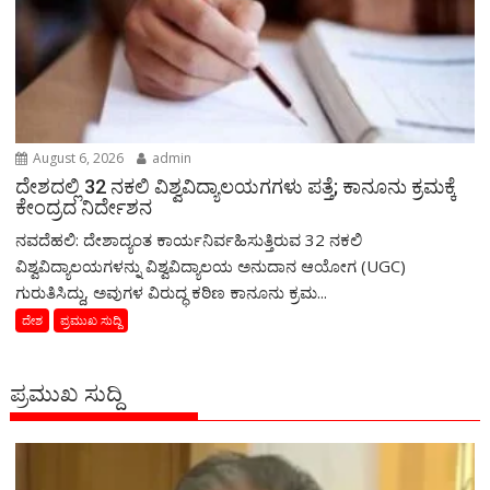
August 6, 2026
admin
ದೇಶದಲ್ಲಿ 32 ನಕಲಿ ವಿಶ್ವವಿದ್ಯಾಲಯಗಗಳು ಪತ್ತೆ; ಕಾನೂನು ಕ್ರಮಕ್ಕೆ
ಕೇಂದ್ರದ ನಿರ್ದೇಶನ
ನವದೆಹಲಿ: ದೇಶಾದ್ಯಂತ ಕಾರ್ಯನಿರ್ವಹಿಸುತ್ತಿರುವ 32 ನಕಲಿ
ವಿಶ್ವವಿದ್ಯಾಲಯಗಳನ್ನು ವಿಶ್ವವಿದ್ಯಾಲಯ ಅನುದಾನ ಆಯೋಗ (UGC)
ಗುರುತಿಸಿದ್ದು, ಅವುಗಳ ವಿರುದ್ಧ ಕಠಿಣ ಕಾನೂನು ಕ್ರಮ...
ದೇಶ
ಪ್ರಮುಖ ಸುದ್ದಿ
ಪ್ರಮುಖ ಸುದ್ದಿ