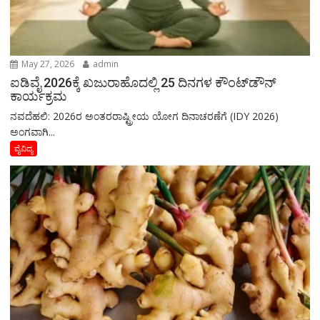
May 27, 2026
admin
ಐಡಿವೈ 2026ಕ್ಕೆ ಖಜುರಾಹೊದಲ್ಲಿ 25 ದಿನಗಳ ಕೌಂಟ್‌ಡೌನ್
ಕಾರ್ಯಕ್ರಮ
ನವದೆಹಲಿ: 2026ರ ಅಂತರರಾಷ್ಟ್ರೀಯ ಯೋಗ ದಿನಾಚರಣೆಗೆ (IDY 2026)
ಅಂಗವಾಗಿ...
ವೈವಿದ್ಯ