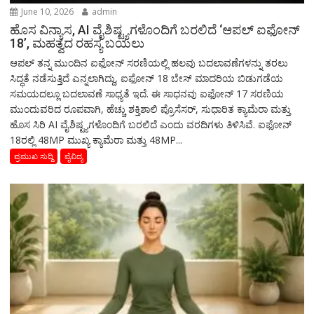
June 10, 2026
admin
ಹೊಸ ವಿನ್ಯಾಸ, AI ವೈಶಿಷ್ಟ್ಯಗಳೊಂದಿಗೆ ಬರಲಿದೆ ‘ಆಪಲ್ ಐಫೋನ್
18’, ಮಹತ್ವದ ರಹಸ್ಯ ಬಯಲು
ಆಪಲ್ ತನ್ನ ಮುಂದಿನ ಐಫೋನ್ ಸರಣಿಯಲ್ಲಿ ಹಲವು ಬದಲಾವಣೆಗಳನ್ನು ತರಲು
ಸಿದ್ಧತೆ ನಡೆಸುತ್ತಿದೆ ಎನ್ನಲಾಗಿದ್ದು, ಐಫೋನ್ 18 ಬೇಸ್ ಮಾದರಿಯ ಬಿಡುಗಡೆಯ
ಸಮಯದಲ್ಲೂ ಬದಲಾವಣೆ ಸಾಧ್ಯತೆ ಇದೆ. ಈ ಸಾಧನವು ಐಫೋನ್ 17 ಸರಣಿಯ
ಮುಂದುವರಿದ ರೂಪವಾಗಿ, ಹೆಚ್ಚು ಶಕ್ತಿಶಾಲಿ ಪ್ರೊಸೆಸರ್, ಸುಧಾರಿತ ಕ್ಯಾಮೆರಾ ಮತ್ತು
ಹೊಸ ಸಿರಿ AI ವೈಶಿಷ್ಟ್ಯಗಳೊಂದಿಗೆ ಬರಲಿದೆ ಎಂದು ವರದಿಗಳು ತಿಳಿಸಿವೆ. ಐಫೋನ್
18ರಲ್ಲಿ 48MP ಮುಖ್ಯ ಕ್ಯಾಮೆರಾ ಮತ್ತು 48MP...
ಪ್ರಮುಖ ಸುದ್ದಿ
ವೈವಿದ್ಯ