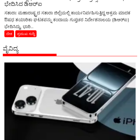
ಭೇದಿಸಿದ ಡಿಆರ್‌ಐ
ಸತಾರಾ: ಮಹಾರಾಷ್ಟ್ರದ ಸತಾರಾ ಜಿಲ್ಲೆಯಲ್ಲಿ ಕಾರ್ಯನಿರ್ವಹಿಸುತ್ತಿದ್ದ ಅಕ್ರಮ ಮಾದಕ
ಔಷಧ ತಯಾರಿಕಾ ಘಟಕವನ್ನು ಕಂದಾಯ ಗುಪ್ತಚರ ನಿರ್ದೇಶನಾಲಯ (ಡಿಆರ್‌ಐ)
ಭೇದಿಸಿದ್ದು, ಭಾರಿ...
ದೇಶ
ಪ್ರಮುಖ ಸುದ್ದಿ
ವೈವಿದ್ಯ