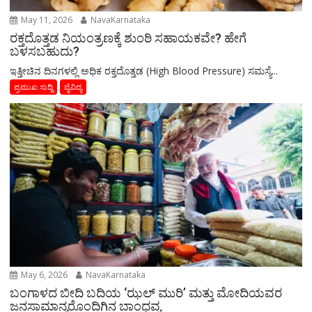
May 11, 2026
NavaKarnataka
ರಕ್ತದೊತ್ತಡ ನಿಯಂತ್ರಣಕ್ಕೆ ಶುಂಠಿ ಸಹಾಯಕವೇ? ಹೇಗೆ
ಬಳಸಬಹುದು?
ಇತ್ತೀಚಿನ ದಿನಗಳಲ್ಲಿ ಅಧಿಕ ರಕ್ತದೊತ್ತಡ (High Blood Pressure) ಸಮಸ್ಯೆ...
ಪ್ರಮುಖ ಸುದ್ದಿ
ವೈವಿದ್ಯ
May 6, 2026
NavaKarnataka
ಬಂಗಾಳದ ಬೀದಿ ಬದಿಯ ‘ಝಲ್ ಮುರಿ’ ಮತ್ತು ಮೋದಿಯವರ
ಜನಸಾಮಾನ್ಯರೊಂದಿಗಿನ ಬಾಂಧವ್ಯ