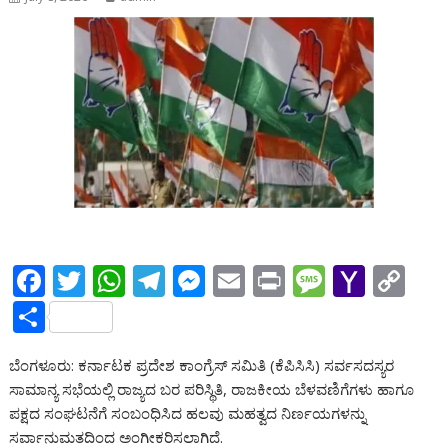
F
T
W
T
M
E
Pr
M
Y
C
ac
w
h
el
e
m
in
e
a
o
S
e
itt
at
e
ss
ai
t
ss
h
p
h
ಬೆಂಗಳೂರು: ಕರ್ನಾಟಕ ಪ್ರದೇಶ ಕಾಂಗ್ರೆಸ್ ಸಮಿತಿ (ಕೆಪಿಸಿಸಿ) ಸರ್ವಸದಸ್ಯರ
b
er
s
gr
e
l
a
o
y
ar
ಸಾಮಾನ್ಯ ಸಭೆಯಲ್ಲಿ ರಾಜ್ಯದ ಬರ ಪರಿಸ್ಥಿತಿ, ರಾಜಕೀಯ ಬೆಳವಣಿಗೆಗಳು ಹಾಗೂ
o
A
a
n
g
o
Li
e
ಪಕ್ಷದ ಸಂಘಟನೆಗೆ ಸಂಬಂಧಿಸಿದ ಹಲವು ಮಹತ್ವದ ನಿರ್ಣಯಗಳನ್ನು
o
p
m
g
e
M
n
ಸರ್ವಾನುಮತದಿಂದ ಅಂಗೀಕರಿಸಲಾಗಿದೆ.