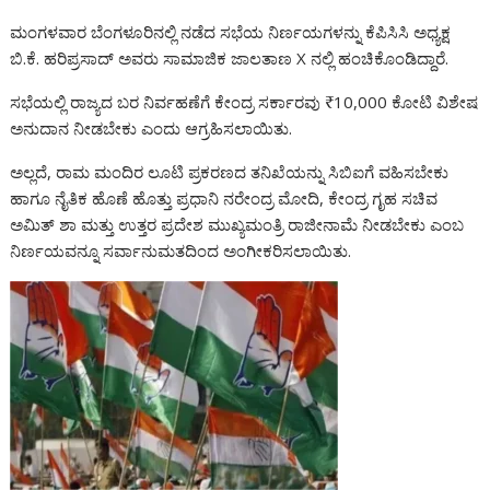
k
p
er
ai
k
ಮಂಗಳವಾರ ಬೆಂಗಳೂರಿನಲ್ಲಿ ನಡೆದ ಸಭೆಯ ನಿರ್ಣಯಗಳನ್ನು ಕೆಪಿಸಿಸಿ ಅಧ್ಯಕ್ಷ
l
ಬಿ.ಕೆ. ಹರಿಪ್ರಸಾದ್ ಅವರು ಸಾಮಾಜಿಕ ಜಾಲತಾಣ X ನಲ್ಲಿ ಹಂಚಿಕೊಂಡಿದ್ದಾರೆ.
ಸಭೆಯಲ್ಲಿ ರಾಜ್ಯದ ಬರ ನಿರ್ವಹಣೆಗೆ ಕೇಂದ್ರ ಸರ್ಕಾರವು ₹10,000 ಕೋಟಿ ವಿಶೇಷ
ಅನುದಾನ ನೀಡಬೇಕು ಎಂದು ಆಗ್ರಹಿಸಲಾಯಿತು.
ಅಲ್ಲದೆ, ರಾಮ ಮಂದಿರ ಲೂಟಿ ಪ್ರಕರಣದ ತನಿಖೆಯನ್ನು ಸಿಬಿಐಗೆ ವಹಿಸಬೇಕು
ಹಾಗೂ ನೈತಿಕ ಹೊಣೆ ಹೊತ್ತು ಪ್ರಧಾನಿ ನರೇಂದ್ರ ಮೋದಿ, ಕೇಂದ್ರ ಗೃಹ ಸಚಿವ
ಅಮಿತ್ ಶಾ ಮತ್ತು ಉತ್ತರ ಪ್ರದೇಶ ಮುಖ್ಯಮಂತ್ರಿ ರಾಜೀನಾಮೆ ನೀಡಬೇಕು ಎಂಬ
ನಿರ್ಣಯವನ್ನೂ ಸರ್ವಾನುಮತದಿಂದ ಅಂಗೀಕರಿಸಲಾಯಿತು.