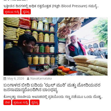
ಇತ್ತೀಚಿನ ದಿನಗಳಲ್ಲಿ ಅಧಿಕ ರಕ್ತದೊತ್ತಡ (High Blood Pressure) ಸಮಸ್ಯೆ...
ಪ್ರಮುಖ ಸುದ್ದಿ
ವೈವಿದ್ಯ
May 6, 2026
NavaKarnataka
ಬಂಗಾಳದ ಬೀದಿ ಬದಿಯ ‘ಝಲ್ ಮುರಿ’ ಮತ್ತು ಮೋದಿಯವರ
ಜನಸಾಮಾನ್ಯರೊಂದಿಗಿನ ಬಾಂಧವ್ಯ
​ಕೋಲ್ಕತ್ತಾ: ರಾಜಕೀಯ ಅಖಾಡದಲ್ಲಿ ಪ್ರತಿಯೊಂದು ಸಣ್ಣ ನಡೆಯೂ ಒಂದು ದೊಡ್ಡ...
ದೇಶ
ಪ್ರಮುಖ ಸುದ್ದಿ
ವೈವಿದ್ಯ