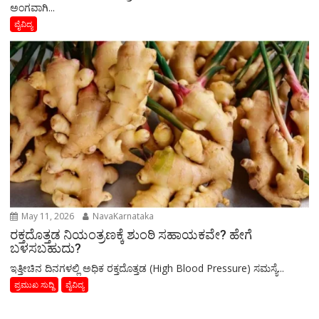
ಅಂಗವಾಗಿ...
ವೈವಿದ್ಯ
May 11, 2026
NavaKarnataka
ರಕ್ತದೊತ್ತಡ ನಿಯಂತ್ರಣಕ್ಕೆ ಶುಂಠಿ ಸಹಾಯಕವೇ? ಹೇಗೆ
ಬಳಸಬಹುದು?
ಇತ್ತೀಚಿನ ದಿನಗಳಲ್ಲಿ ಅಧಿಕ ರಕ್ತದೊತ್ತಡ (High Blood Pressure) ಸಮಸ್ಯೆ...
ಪ್ರಮುಖ ಸುದ್ದಿ
ವೈವಿದ್ಯ