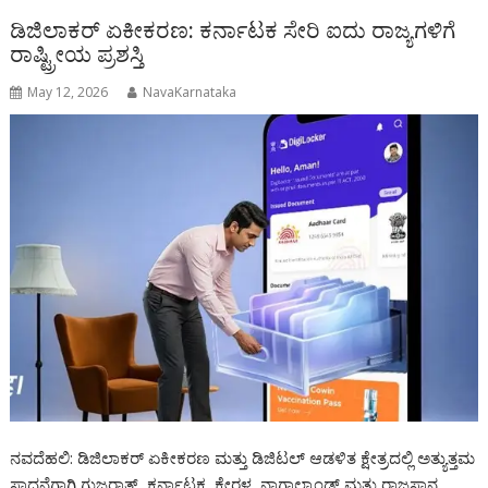
ಡಿಜಿಲಾಕರ್ ಏಕೀಕರಣ: ಕರ್ನಾಟಕ ಸೇರಿ ಐದು ರಾಜ್ಯಗಳಿಗೆ
ರಾಷ್ಟ್ರೀಯ ಪ್ರಶಸ್ತಿ
May 12, 2026
NavaKarnataka
ನವದೆಹಲಿ: ಡಿಜಿಲಾಕರ್ ಏಕೀಕರಣ ಮತ್ತು ಡಿಜಿಟಲ್ ಆಡಳಿತ ಕ್ಷೇತ್ರದಲ್ಲಿ ಅತ್ಯುತ್ತಮ
ಸಾಧನೆಗಾಗಿ ಗುಜರಾತ್, ಕರ್ನಾಟಕ, ಕೇರಳ, ನಾಗಾಲ್ಯಾಂಡ್ ಮತ್ತು ರಾಜಸ್ಥಾನ