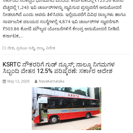
ಸರ್ಕಾರದ ಸಂಕಲ್ಪದ ಭಾಗವಾಗಿದೆ ಎಂದರು. ಕರ್ನಾಟಕದಲ್ಲಿ ₹123.26 ಕೋಟಿ
ವೆಚ್ಚದಲ್ಲಿ 1,243 ಇವಿ ಚಾರ್ಜರ್‌ಗಳನ್ನು ಸ್ಥಾಪಿಸುವ ಪ್ರಸ್ತಾವನೆಗೆ ಅನುಮೋದನೆ
ನೀಡಲಾಗಿದೆ ಎಂದು ಅವರು ತಿಳಿಸಿದರು. ಇಲ್ಲಿಯವರೆಗೆ ವಿವಿಧ ರಾಜ್ಯಗಳು ಹಾಗೂ
ಸಾರ್ವಜನಿಕ ವಲಯದ ಸಂಸ್ಥೆಗಳಲ್ಲಿ 4,874 ಇವಿ ಚಾರ್ಜರ್‌ಗಳ ಸ್ಥಾಪನೆಗಾಗಿ
₹503.86 ಕೋಟಿ ಮೌಲ್ಯದ ಯೋಜನೆಗಳಿಗೆ ಕೇಂದ್ರ ಅನುಮೋದನೆ ನೀಡಿದೆ.
ಕರ್ನಾಟಕ,…
,
,
,
ದೇಶ
ಪ್ರಮುಖ ಸುದ್ದಿ
ರಾಜ್ಯ
ವಿದೇಶ
KSRTC ನೌಕರರಿಗೆ ಗುಡ್ ನ್ಯೂಸ್; ನಾಲ್ಕೂ ನಿಗಮಗಳ
ಸಿಬ್ಬಂದಿ ವೇತನ 12.5% ಪರಿಷ್ಕರಣೆ: ಸರ್ಕಾರ ಆದೇಶ
May 12, 2026
NavaKarnataka