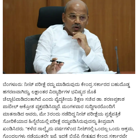
ಬೆಂಗಳೂರು: ನೀಟ್‌ ಪರೀಕ್ಷೆ ರದ್ದು ಮಾಡಿರುವುದು ಕೇಂದ್ರ ಸರ್ಕಾರದ ಬಹುದೊಡ್ಡ
ಹಗರಣವಾಗಿದ್ದು, ಲಕ್ಷಾಂತರ ವಿದ್ಯಾರ್ಥಿಗಳ ಭವಿಷ್ಯದ ಜೊತೆ
ಚೆಲ್ಲಾಟವಾಡಿದಂತಾಗಿದೆ ಎಂದು ವೈದ್ಯಕೀಯ ಶಿಕ್ಷಣ ಸಚಿವ ಡಾ. ಶರಣಪ್ರಕಾಶ
ಪಾಟೀಲ್ ಆಕ್ರೋಶ ವ್ಯಕ್ತಪಡಿಸಿದ್ದಾರೆ. ಮಂಗಳವಾರ ಸುದ್ದಿಗಾರರೊಂದಿಗೆ
ಮಾತನಾಡಿದ ಅವರು, ಮೇ 3ರಂದು ನಡೆದಿದ್ದ ನೀಟ್‌ ಪರೀಕ್ಷೆಯ ಪ್ರಶ್ನೆಪತ್ರಿಕೆ
ಸೋರಿಕೆಯಾದ ಹಿನ್ನೆಲೆಯಲ್ಲಿ ಪರೀಕ್ಷೆ ರದ್ದುಪಡಿಸಿರುವುದನ್ನು ತೀವ್ರವಾಗಿ
ಖಂಡಿಸಿದರು. “ಕಳೆದ ನಾಲ್ಕೈದು ವರ್ಷಗಳಿಂದ ನೀಟ್‌ನಲ್ಲಿ ಒಂದಲ್ಲ ಒಂದು ಅಕ್ರಮ,
ಗೊಂದಲಗಳು ನಡೆಯುತ್ತಲೇ ಇವೆ. ಇದಕ್ಕೆ ಬಿಜೆಪಿ ನೇತೃತ್ವದ ಕೇಂದ್ರ ಸರ್ಕಾರವೇ