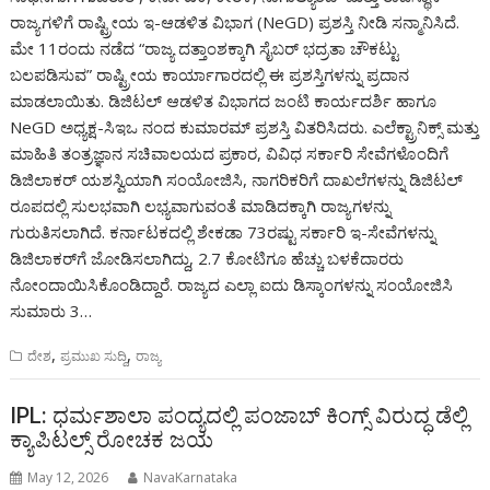
ರಾಜ್ಯಗಳಿಗೆ ರಾಷ್ಟ್ರೀಯ ಇ-ಆಡಳಿತ ವಿಭಾಗ (NeGD) ಪ್ರಶಸ್ತಿ ನೀಡಿ ಸನ್ಮಾನಿಸಿದೆ.
ಮೇ 11ರಂದು ನಡೆದ “ರಾಜ್ಯ ದತ್ತಾಂಶಕ್ಕಾಗಿ ಸೈಬರ್ ಭದ್ರತಾ ಚೌಕಟ್ಟು
ಬಲಪಡಿಸುವ” ರಾಷ್ಟ್ರೀಯ ಕಾರ್ಯಾಗಾರದಲ್ಲಿ ಈ ಪ್ರಶಸ್ತಿಗಳನ್ನು ಪ್ರದಾನ
ಮಾಡಲಾಯಿತು. ಡಿಜಿಟಲ್ ಆಡಳಿತ ವಿಭಾಗದ ಜಂಟಿ ಕಾರ್ಯದರ್ಶಿ ಹಾಗೂ
NeGD ಅಧ್ಯಕ್ಷ-ಸಿಇಒ ನಂದ ಕುಮಾರಮ್ ಪ್ರಶಸ್ತಿ ವಿತರಿಸಿದರು. ಎಲೆಕ್ಟ್ರಾನಿಕ್ಸ್ ಮತ್ತು
ಮಾಹಿತಿ ತಂತ್ರಜ್ಞಾನ ಸಚಿವಾಲಯದ ಪ್ರಕಾರ, ವಿವಿಧ ಸರ್ಕಾರಿ ಸೇವೆಗಳೊಂದಿಗೆ
ಡಿಜಿಲಾಕರ್ ಯಶಸ್ವಿಯಾಗಿ ಸಂಯೋಜಿಸಿ, ನಾಗರಿಕರಿಗೆ ದಾಖಲೆಗಳನ್ನು ಡಿಜಿಟಲ್
ರೂಪದಲ್ಲಿ ಸುಲಭವಾಗಿ ಲಭ್ಯವಾಗುವಂತೆ ಮಾಡಿದಕ್ಕಾಗಿ ರಾಜ್ಯಗಳನ್ನು
ಗುರುತಿಸಲಾಗಿದೆ. ಕರ್ನಾಟಕದಲ್ಲಿ ಶೇಕಡಾ 73ರಷ್ಟು ಸರ್ಕಾರಿ ಇ-ಸೇವೆಗಳನ್ನು
ಡಿಜಿಲಾಕರ್‌ಗೆ ಜೋಡಿಸಲಾಗಿದ್ದು, 2.7 ಕೋಟಿಗೂ ಹೆಚ್ಚು ಬಳಕೆದಾರರು
ನೋಂದಾಯಿಸಿಕೊಂಡಿದ್ದಾರೆ. ರಾಜ್ಯದ ಎಲ್ಲಾ ಐದು ಡಿಸ್ಕಾಂಗಳನ್ನು ಸಂಯೋಜಿಸಿ
ಸುಮಾರು 3…
,
,
ದೇಶ
ಪ್ರಮುಖ ಸುದ್ದಿ
ರಾಜ್ಯ
IPL: ಧರ್ಮಶಾಲಾ ಪಂದ್ಯದಲ್ಲಿ ಪಂಜಾಬ್ ಕಿಂಗ್ಸ್ ವಿರುದ್ಧ ಡೆಲ್ಲಿ
ಕ್ಯಾಪಿಟಲ್ಸ್ ರೋಚಕ ಜಯ
May 12, 2026
NavaKarnataka