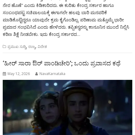
ನೇರ ಹೊಣೆ” ಎಂದು ಕಿಡಿಕಾರಿದರು. ಈ ಕುರಿತು ಕೇಂದ್ರ ಸರ್ಕಾರ ಹಾಗೂ
ಸಂಬಂಧಪಟ್ಟ ಸಚಿವಾಲಯಕ್ಕೆ ಈಗಾಗಲೇ ಹಲವು ಬಾರಿ ಮನವರಿಕೆ
ಮಾಡಿಕೊಟ್ಟಿದ್ದರೂ ಯಾವುದೇ ಕ್ರಮ ಕೈಗೊಂಡಿಲ್ಲ. ಪರಿಣಾಮ ಮತ್ತೊಮ್ಮೆ ಭಾರೀ
ಪ್ರಮಾದ ಸಂಭವಿಸಿದೆ ಎಂದು ಹೇಳಿದರು. ತಪ್ಪಿತಸ್ಥರನ್ನು ಕಾನೂನಿನ ಮುಂದೆ ನಿಲ್ಲಿಸಿ
ಕಠಿಣ ಶಿಕ್ಷೆ ನೀಡಬೇಕು. ಇದು ಕೇಂದ್ರ ಸರ್ಕಾರದ…
,
,
ಪ್ರಮುಖ ಸುದ್ದಿ
ರಾಜ್ಯ
ವಿದೇಶ
‘ಹೀರ್ ಸಾರಾ ಔರ್ ಪಾಂಡಿಚೇರಿ’; ಒಂದು ಪ್ರವಾಸದ ಕಥೆ
May 12, 2026
NavaKarnataka