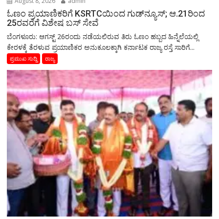
August 8, 2026
admin
ಓಣಂ ಪ್ರಯಾಣಿಕರಿಗೆ KSRTCಯಿಂದ ಗುಡ್‌ನ್ಯೂಸ್; ಆ.21ರಿಂದ
25ರವರೆಗೆ ವಿಶೇಷ ಬಸ್ ಸೇವೆ
ಬೆಂಗಳೂರು: ಆಗಸ್ಟ್ 26ರಂದು ನಡೆಯಲಿರುವ ತಿರು ಓಣಂ ಹಬ್ಬದ ಹಿನ್ನೆಲೆಯಲ್ಲಿ
ಕೇರಳಕ್ಕೆ ತೆರಳುವ ಪ್ರಯಾಣಿಕರ ಅನುಕೂಲಕ್ಕಾಗಿ ಕರ್ನಾಟಕ ರಾಜ್ಯ ರಸ್ತೆ ಸಾರಿಗೆ...
ಪ್ರಮುಖ ಸುದ್ದಿ
ರಾಜ್ಯ