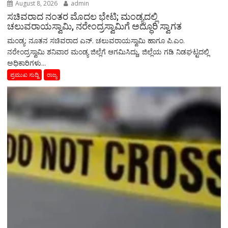
August 8, 2026
admin
ಸಚಿವರಾದ ನಂತರ ಮೊದಲ ಭೇಟಿ; ಮಂಡ್ಯದಲ್ಲಿ
ಚಲುವರಾಯಸ್ವಾಮಿ, ನರೇಂದ್ರಸ್ವಾಮಿಗೆ ಅದ್ಧೂರಿ ಸ್ವಾಗತ
ಮಂಡ್ಯ: ನೂತನ ಸಚಿವರಾದ ಎನ್. ಚಲುವರಾಯಸ್ವಾಮಿ ಹಾಗೂ ಪಿ.ಎಂ.
ನರೇಂದ್ರಸ್ವಾಮಿ ಶನಿವಾರ ಮಂಡ್ಯ ಜಿಲ್ಲೆಗೆ ಆಗಮಿಸಿದ್ದು, ಜಿಲ್ಲೆಯ ಗಡಿ ನಿಡಘಟ್ಟದಲ್ಲಿ
ಅಧಿಕಾರಿಗಳು...
ಪ್ರಮುಖ ಸುದ್ದಿ
ರಾಜ್ಯ