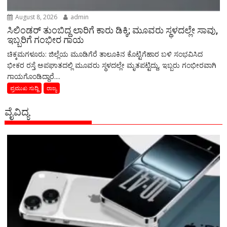
August 8, 2026
admin
ಸಿಲಿಂಡರ್ ತುಂಬಿದ್ದ ಲಾರಿಗೆ ಕಾರು ಡಿಕ್ಕಿ; ಮೂವರು ಸ್ಥಳದಲ್ಲೇ ಸಾವು,
ಇಬ್ಬರಿಗೆ ಗಂಭೀರ ಗಾಯ
ಚಿಕ್ಕಮಗಳೂರು: ಜಿಲ್ಲೆಯ ಮೂಡಿಗೆರೆ ತಾಲೂಕಿನ ಕೊಟ್ಟಿಗೆಹಾರ ಬಳಿ ಸಂಭವಿಸಿದ
ಭೀಕರ ರಸ್ತೆ ಅಪಘಾತದಲ್ಲಿ ಮೂವರು ಸ್ಥಳದಲ್ಲೇ ಮೃತಪಟ್ಟಿದ್ದು, ಇಬ್ಬರು ಗಂಭೀರವಾಗಿ
ಗಾಯಗೊಂಡಿದ್ದಾರೆ....
ಪ್ರಮುಖ ಸುದ್ದಿ
ರಾಜ್ಯ
ವೈವಿದ್ಯ