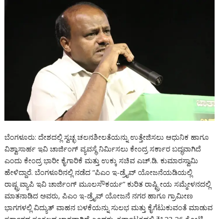
ಬೆಂಗಳೂರು: ದೇಶದಲ್ಲಿ ಸ್ವಚ್ಛ ಚಲನಶೀಲತೆಯನ್ನು ಉತ್ತೇಜಿಸಲು ಆಧುನಿಕ ಹಾಗೂ
ವಿಶ್ವಾಸಾರ್ಹ ಇವಿ ಚಾರ್ಜಿಂಗ್ ವ್ಯವಸ್ಥೆ ನಿರ್ಮಿಸಲು ಕೇಂದ್ರ ಸರ್ಕಾರ ಬದ್ಧವಾಗಿದೆ
ಎಂದು ಕೇಂದ್ರ ಭಾರೀ ಕೈಗಾರಿಕೆ ಮತ್ತು ಉಕ್ಕು ಸಚಿವ ಎಚ್.ಡಿ. ಕುಮಾರಸ್ವಾಮಿ
ಹೇಳಿದ್ದಾರೆ. ಬೆಂಗಳೂರಿನಲ್ಲಿ ನಡೆದ “ಪಿಎಂ ಇ-ಡ್ರೈವ್ ಯೋಜನೆಯಡಿಯಲ್ಲಿ
ರಾಷ್ಟ್ರವ್ಯಾಪಿ ಇವಿ ಚಾರ್ಜಿಂಗ್ ಮೂಲಸೌಕರ್ಯ” ಕುರಿತ ರಾಷ್ಟ್ರೀಯ ಸಮ್ಮೇಳನದಲ್ಲಿ
ಮಾತನಾಡಿದ ಅವರು, ಪಿಎಂ ಇ-ಡ್ರೈವ್ ಯೋಜನೆ ನಗರ ಹಾಗೂ ಗ್ರಾಮೀಣ
ಭಾಗಗಳಲ್ಲಿ ವಿದ್ಯುತ್ ವಾಹನ ಬಳಕೆಯನ್ನು ಸುಲಭ ಮತ್ತು ಕೈಗೆಟುಕುವಂತೆ ಮಾಡುವ