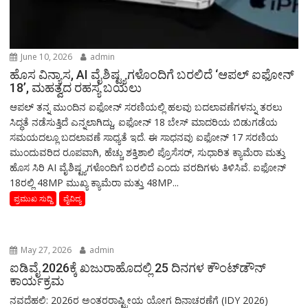
June 10, 2026
admin
ಹೊಸ ವಿನ್ಯಾಸ, AI ವೈಶಿಷ್ಟ್ಯಗಳೊಂದಿಗೆ ಬರಲಿದೆ ‘ಆಪಲ್ ಐಫೋನ್
18’, ಮಹತ್ವದ ರಹಸ್ಯ ಬಯಲು
ಆಪಲ್ ತನ್ನ ಮುಂದಿನ ಐಫೋನ್ ಸರಣಿಯಲ್ಲಿ ಹಲವು ಬದಲಾವಣೆಗಳನ್ನು ತರಲು
ಸಿದ್ಧತೆ ನಡೆಸುತ್ತಿದೆ ಎನ್ನಲಾಗಿದ್ದು, ಐಫೋನ್ 18 ಬೇಸ್ ಮಾದರಿಯ ಬಿಡುಗಡೆಯ
ಸಮಯದಲ್ಲೂ ಬದಲಾವಣೆ ಸಾಧ್ಯತೆ ಇದೆ. ಈ ಸಾಧನವು ಐಫೋನ್ 17 ಸರಣಿಯ
ಮುಂದುವರಿದ ರೂಪವಾಗಿ, ಹೆಚ್ಚು ಶಕ್ತಿಶಾಲಿ ಪ್ರೊಸೆಸರ್, ಸುಧಾರಿತ ಕ್ಯಾಮೆರಾ ಮತ್ತು
ಹೊಸ ಸಿರಿ AI ವೈಶಿಷ್ಟ್ಯಗಳೊಂದಿಗೆ ಬರಲಿದೆ ಎಂದು ವರದಿಗಳು ತಿಳಿಸಿವೆ. ಐಫೋನ್
18ರಲ್ಲಿ 48MP ಮುಖ್ಯ ಕ್ಯಾಮೆರಾ ಮತ್ತು 48MP...
ಪ್ರಮುಖ ಸುದ್ದಿ
ವೈವಿದ್ಯ
May 27, 2026
admin
ಐಡಿವೈ 2026ಕ್ಕೆ ಖಜುರಾಹೊದಲ್ಲಿ 25 ದಿನಗಳ ಕೌಂಟ್‌ಡೌನ್
ಕಾರ್ಯಕ್ರಮ
ನವದೆಹಲಿ: 2026ರ ಅಂತರರಾಷ್ಟ್ರೀಯ ಯೋಗ ದಿನಾಚರಣೆಗೆ (IDY 2026)