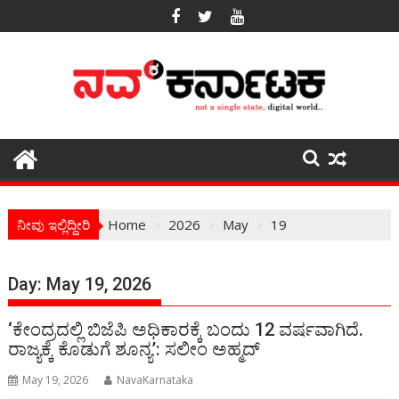
Skip
to
content
ನೀವು ಇಲ್ಲಿದ್ದೀರಿ
Home
2026
May
19
Day:
May 19, 2026
‘ಕೇಂದ್ರದಲ್ಲಿ ಬಿಜೆಪಿ ಅಧಿಕಾರಕ್ಕೆ ಬಂದು 12 ವರ್ಷವಾಗಿದೆ.
ರಾಜ್ಯಕ್ಕೆ ಕೊಡುಗೆ ಶೂನ್ಯ’: ಸಲೀಂ ಅಹ್ಮದ್
May 19, 2026
NavaKarnataka