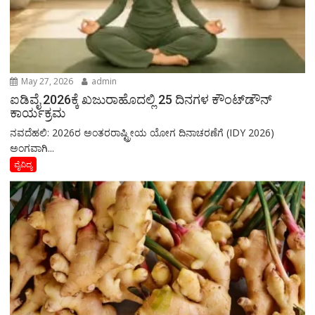
May 27, 2026
admin
ಐಡಿವೈ 2026ಕ್ಕೆ ಖಜುರಾಹೊದಲ್ಲಿ 25 ದಿನಗಳ ಕೌಂಟ್‌ಡೌನ್
ಕಾರ್ಯಕ್ರಮ
ನವದೆಹಲಿ: 2026ರ ಅಂತರರಾಷ್ಟ್ರೀಯ ಯೋಗ ದಿನಾಚರಣೆಗೆ (IDY 2026)
ಅಂಗವಾಗಿ...
ವೈವಿದ್ಯ