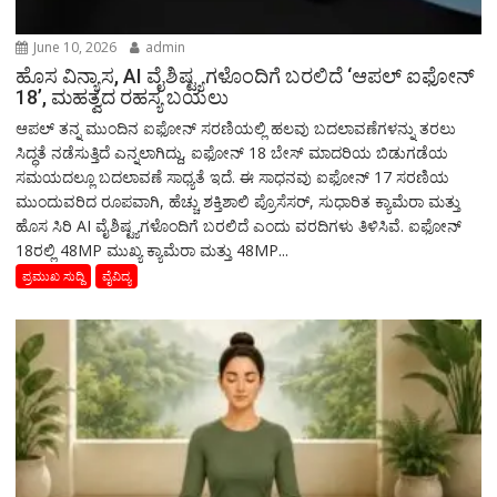
June 10, 2026
admin
ಹೊಸ ವಿನ್ಯಾಸ, AI ವೈಶಿಷ್ಟ್ಯಗಳೊಂದಿಗೆ ಬರಲಿದೆ ‘ಆಪಲ್ ಐಫೋನ್
18’, ಮಹತ್ವದ ರಹಸ್ಯ ಬಯಲು
ಆಪಲ್ ತನ್ನ ಮುಂದಿನ ಐಫೋನ್ ಸರಣಿಯಲ್ಲಿ ಹಲವು ಬದಲಾವಣೆಗಳನ್ನು ತರಲು
ಸಿದ್ಧತೆ ನಡೆಸುತ್ತಿದೆ ಎನ್ನಲಾಗಿದ್ದು, ಐಫೋನ್ 18 ಬೇಸ್ ಮಾದರಿಯ ಬಿಡುಗಡೆಯ
ಸಮಯದಲ್ಲೂ ಬದಲಾವಣೆ ಸಾಧ್ಯತೆ ಇದೆ. ಈ ಸಾಧನವು ಐಫೋನ್ 17 ಸರಣಿಯ
ಮುಂದುವರಿದ ರೂಪವಾಗಿ, ಹೆಚ್ಚು ಶಕ್ತಿಶಾಲಿ ಪ್ರೊಸೆಸರ್, ಸುಧಾರಿತ ಕ್ಯಾಮೆರಾ ಮತ್ತು
ಹೊಸ ಸಿರಿ AI ವೈಶಿಷ್ಟ್ಯಗಳೊಂದಿಗೆ ಬರಲಿದೆ ಎಂದು ವರದಿಗಳು ತಿಳಿಸಿವೆ. ಐಫೋನ್
18ರಲ್ಲಿ 48MP ಮುಖ್ಯ ಕ್ಯಾಮೆರಾ ಮತ್ತು 48MP...
ಪ್ರಮುಖ ಸುದ್ದಿ
ವೈವಿದ್ಯ