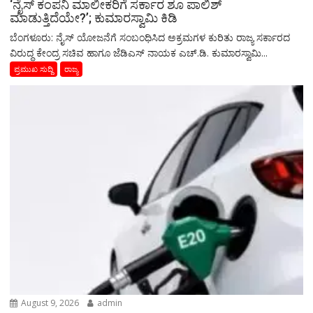
‘ನೈಸ್ ಕಂಪನಿ ಮಾಲೀಕರಿಗೆ ಸರ್ಕಾರ ಶೂ ಪಾಲಿಶ್
ಮಾಡುತ್ತಿದೆಯೇ?’; ಕುಮಾರಸ್ವಾಮಿ ಕಿಡಿ
ಬೆಂಗಳೂರು: ನೈಸ್ ಯೋಜನೆಗೆ ಸಂಬಂಧಿಸಿದ ಅಕ್ರಮಗಳ ಕುರಿತು ರಾಜ್ಯ ಸರ್ಕಾರದ
ವಿರುದ್ಧ ಕೇಂದ್ರ ಸಚಿವ ಹಾಗೂ ಜೆಡಿಎಸ್ ನಾಯಕ ಎಚ್.ಡಿ. ಕುಮಾರಸ್ವಾಮಿ...
ಪ್ರಮುಖ ಸುದ್ದಿ
ರಾಜ್ಯ
August 9, 2026
admin