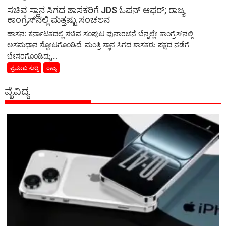
ಸಚಿವ ಸ್ಥಾನ ಸಿಗದ ಶಾಸಕರಿಗೆ JDS ಓಪನ್ ಆಫರ್; ರಾಜ್ಯ
ಕಾಂಗ್ರೆಸ್‌ನಲ್ಲಿ ಮತ್ತಷ್ಟು ಸಂಚಲನ
ಹಾಸನ: ಕರ್ನಾಟಕದಲ್ಲಿ ಸಚಿವ ಸಂಪುಟ ಪುನಾರಚನೆ ಬೆನ್ನಲ್ಲೇ ಕಾಂಗ್ರೆಸ್​​​​ನಲ್ಲಿ
ಅಸಮಧಾನ ಸ್ಫೋಟಗೊಂಡಿದೆ. ಮಂತ್ರಿ ಸ್ಥಾನ ಸಿಗದ ಶಾಸಕರು ಪಕ್ಷದ ನಡೆಗೆ
ಬೇಸರಗೊಂಡಿದ್ದು,...
ಪ್ರಮುಖ ಸುದ್ದಿ
ರಾಜ್ಯ
ವೈವಿದ್ಯ