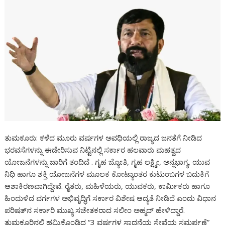
ತುಮಕೂರು: ಕಳೆದ ಮೂರು ವರ್ಷಗಳ ಅವಧಿಯಲ್ಲಿ ರಾಜ್ಯದ ಜನತೆಗೆ ನೀಡಿದ
ಭರವಸೆಗಳನ್ನು ಈಡೇರಿಸುವ ನಿಟ್ಟಿನಲ್ಲಿ ಸರ್ಕಾರ ಹಲವಾರು ಮಹತ್ವದ
ಯೋಜನೆಗಳನ್ನು ಜಾರಿಗೆ ತಂದಿದೆ . ಗೃಹ ಜ್ಯೋತಿ, ಗೃಹ ಲಕ್ಷ್ಮೀ, ಅನ್ನಭಾಗ್ಯ, ಯುವ
ನಿಧಿ ಹಾಗೂ ಶಕ್ತಿ ಯೋಜನೆಗಳ ಮೂಲಕ ಕೋಟ್ಯಾಂತರ ಕುಟುಂಬಗಳ ಬದುಕಿಗೆ
ಆಶಾಕಿರಣವಾಗಿದ್ದೇವೆ. ರೈತರು, ಮಹಿಳೆಯರು, ಯುವಕರು, ಕಾರ್ಮಿಕರು ಹಾಗೂ
ಹಿಂದುಳಿದ ವರ್ಗಗಳ ಅಭಿವೃದ್ಧಿಗೆ ಸರ್ಕಾರ ವಿಶೇಷ ಆದ್ಯತೆ ನೀಡಿದೆ ಎಂದು ವಿಧಾನ
ಪರಿಷತ್‌ನ ಸರ್ಕಾರಿ ಮುಖ್ಯ ಸಚೇತಕರಾದ ಸಲೀಂ ಅಹ್ಮದ್ ಹೇಳಿದ್ದಾರೆ.
ತುಮಕೂರಿನಲ್ಲಿ ಹಮ್ಮಿಕೊಂಡಿದ್ದ “3 ವರ್ಷಗಳ ಸಾಧನೆಯ ಸೇವೆಯ ಸಮರ್ಪಣೆ”