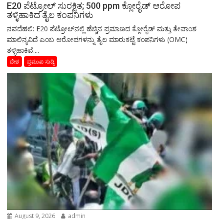
E20 ಪೆಟ್ರೋಲ್ ಸುರಕ್ಷಿತ; 500 ppm ಕ್ಲೋರೈಡ್ ಆರೋಪ
ತಳ್ಳಿಹಾಕಿದ ತೈಲ ಕಂಪನಿಗಳು
ನವದೆಹಲಿ: E20 ಪೆಟ್ರೋಲ್‌ನಲ್ಲಿ ಹೆಚ್ಚಿನ ಪ್ರಮಾಣದ ಕ್ಲೋರೈಡ್ ಮತ್ತು ತೇವಾಂಶ
ಮಾಲಿನ್ಯವಿದೆ ಎಂಬ ಆರೋಪಗಳನ್ನು ತೈಲ ಮಾರುಕಟ್ಟೆ ಕಂಪನಿಗಳು (OMC)
ತಳ್ಳಿಹಾಕಿವೆ....
ದೇಶ
ಪ್ರಮುಖ ಸುದ್ದಿ
August 9, 2026
admin