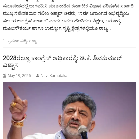
ಸಮಾವೇಶದಲ್ಲಿ ಭಾಗವಹಿಸಿ ಮಾತನಾಡಿದ ಕರ್ನಾಟಕ ವಿಧಾನ ಪರಿಷತ್‌ನ ಸರ್ಕಾರಿ
ಮುಖ್ಯ ಸಚೇತಕರಾದ ಸಲೀಂ ಅಹ್ಮದ್ ಅವರು, “ಸರ್ವ ಜನಾಂಗದ ಅಭಿವೃದ್ಧಿಯ
ಸರ್ಕಾರ ಕಾಂಗ್ರೆಸ್ ಸರ್ಕಾರ” ಎಂದು ಅವರು ಹೇಳಿದರು. ಶಿಕ್ಷಣ, ಆರೋಗ್ಯ,
ಮೂಲಸೌಕರ್ಯ ಹಾಗೂ ಉದ್ಯೋಗ ಸೃಷ್ಟಿ ಕ್ಷೇತ್ರಗಳಲ್ಲಿಯೂ ರಾಜ್ಯ…
,
ಪ್ರಮುಖ ಸುದ್ದಿ
ರಾಜ್ಯ
2028ರಲ್ಲೂ ಕಾಂಗ್ರೆಸ್ ಅಧಿಕಾರಕ್ಕೆ: ಡಿ.ಕೆ. ಶಿವಕುಮಾರ್
ವಿಶ್ವಾಸ
May 19, 2026
NavaKarnataka