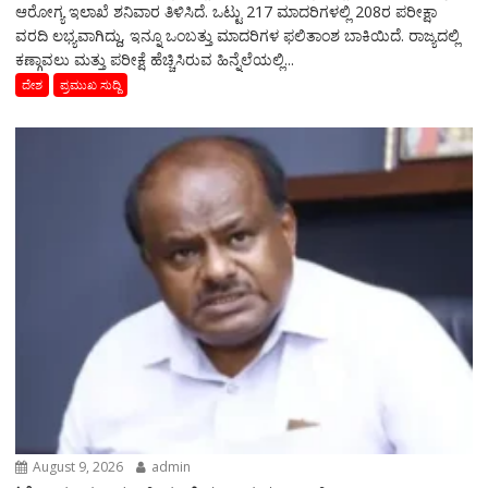
ಆರೋಗ್ಯ ಇಲಾಖೆ ಶನಿವಾರ ತಿಳಿಸಿದೆ. ಒಟ್ಟು 217 ಮಾದರಿಗಳಲ್ಲಿ 208ರ ಪರೀಕ್ಷಾ
ವರದಿ ಲಭ್ಯವಾಗಿದ್ದು, ಇನ್ನೂ ಒಂಬತ್ತು ಮಾದರಿಗಳ ಫಲಿತಾಂಶ ಬಾಕಿಯಿದೆ. ರಾಜ್ಯದಲ್ಲಿ
ಕಣ್ಗಾವಲು ಮತ್ತು ಪರೀಕ್ಷೆ ಹೆಚ್ಚಿಸಿರುವ ಹಿನ್ನೆಲೆಯಲ್ಲಿ...
ದೇಶ
ಪ್ರಮುಖ ಸುದ್ದಿ
August 9, 2026
admin