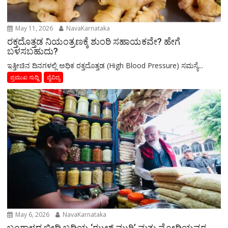
May 11, 2026
NavaKarnataka
ರಕ್ತದೊತ್ತಡ ನಿಯಂತ್ರಣಕ್ಕೆ ಶುಂಠಿ ಸಹಾಯಕವೇ? ಹೇಗೆ
ಬಳಸಬಹುದು?
ಇತ್ತೀಚಿನ ದಿನಗಳಲ್ಲಿ ಅಧಿಕ ರಕ್ತದೊತ್ತಡ (High Blood Pressure) ಸಮಸ್ಯೆ...
ಪ್ರಮುಖ ಸುದ್ದಿ
ವೈವಿದ್ಯ
May 6, 2026
NavaKarnataka
ಬಂಗಾಳದ ಬೀದಿ ಬದಿಯ ‘ಝಲ್ ಮುರಿ’ ಮತ್ತು ಮೋದಿಯವರ