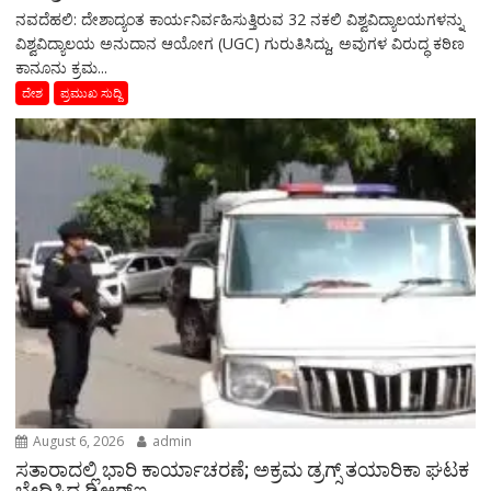
ನವದೆಹಲಿ: ದೇಶಾದ್ಯಂತ ಕಾರ್ಯನಿರ್ವಹಿಸುತ್ತಿರುವ 32 ನಕಲಿ ವಿಶ್ವವಿದ್ಯಾಲಯಗಳನ್ನು
ವಿಶ್ವವಿದ್ಯಾಲಯ ಅನುದಾನ ಆಯೋಗ (UGC) ಗುರುತಿಸಿದ್ದು, ಅವುಗಳ ವಿರುದ್ಧ ಕಠಿಣ
ಕಾನೂನು ಕ್ರಮ...
ದೇಶ
ಪ್ರಮುಖ ಸುದ್ದಿ
August 6, 2026
admin
ಸತಾರಾದಲ್ಲಿ ಭಾರಿ ಕಾರ್ಯಾಚರಣೆ; ಅಕ್ರಮ ಡ್ರಗ್ಸ್ ತಯಾರಿಕಾ ಘಟಕ
ಭೇದಿಸಿದ ಡಿಆರ್‌ಐ