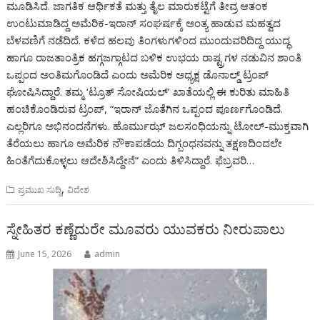
ಮೂಡಿಸಿದೆ. ಜಾಗತಿಕ ಆರ್ಥಿಕತೆ ಮತ್ತು ತೈಲ ಮಾರುಕಟ್ಟೆಗೆ ತೀವ್ರ ಆತಂಕ
ಉಂಟುಮಾಡಿದ್ದ ಅಮೆರಿಕ-ಇರಾನ್ ಸಂಘರ್ಷಕ್ಕೆ ಅಂತ್ಯ ಹಾಡುವ ಮಹತ್ವದ
ಬೆಳವಣಿಗೆ ನಡೆದಿದೆ. ಕಳೆದ ಹಲವು ತಿಂಗಳುಗಳಿಂದ ಮುಂದುವರಿದಿದ್ದ ಯುದ್ಧ
ಹಾಗೂ ರಾಜತಾಂತ್ರಿಕ ಹಗ್ಗಜಗ್ಗಾಟದ ಬಳಿಕ ಉಭಯ ರಾಷ್ಟ್ರಗಳ ನಡುವಿನ ಶಾಂತಿ
ಒಪ್ಪಂದ ಅಂತಿಮಗೊಂಡಿದೆ ಎಂದು ಅಮೆರಿಕ ಅಧ್ಯಕ್ಷ ಡೊನಾಲ್ಡ್ ಟ್ರಂಪ್
ಘೋಷಿಸಿದ್ದಾರೆ. ತಮ್ಮ ‘ಟ್ರೂತ್ ಸೋಷಿಯಲ್’ ಖಾತೆಯಲ್ಲಿ ಈ ಕುರಿತು ಮಾಹಿತಿ
ಹಂಚಿಕೊಂಡಿರುವ ಟ್ರಂಪ್, “ಇರಾನ್ ಜೊತೆಗಿನ ಒಪ್ಪಂದ ಪೂರ್ಣಗೊಂಡಿದೆ.
ಎಲ್ಲರಿಗೂ ಅಭಿನಂದನೆಗಳು. ಹೊರ್ಮುಝ್ ಜಲಸಂಧಿಯನ್ನು ಟೋಲ್-ಮುಕ್ತವಾಗಿ
ತೆರೆಯಲು ಹಾಗೂ ಅಮೆರಿಕ ನೌಕಾಪಡೆಯ ದಿಗ್ಬಂಧನವನ್ನು ತಕ್ಷಣದಿಂದಲೇ
ಹಿಂತೆಗೆದುಕೊಳ್ಳಲು ಆದೇಶಿಸಿದ್ದೇನೆ” ಎಂದು ತಿಳಿಸಿದ್ದಾರೆ. ಫೆಬ್ರವರಿ…
,
ಪ್ರಮುಖ ಸುದ್ದಿ
ವಿದೇಶ
ಸ್ನೇಹಿತರ ಕಣ್ಣೆದುರೇ ಮೂವರು ಯುವಕರು ನೀರುಪಾಲು
June 15, 2026
admin