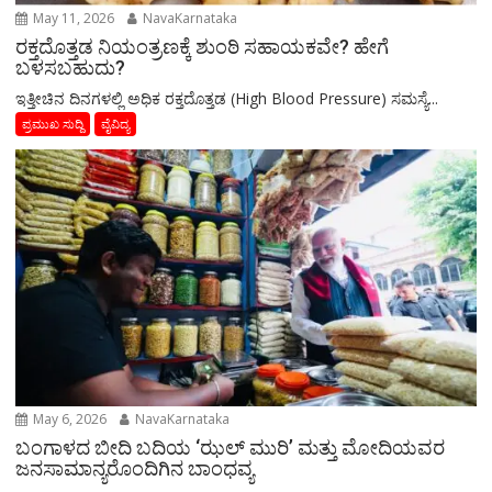
May 11, 2026
NavaKarnataka
ರಕ್ತದೊತ್ತಡ ನಿಯಂತ್ರಣಕ್ಕೆ ಶುಂಠಿ ಸಹಾಯಕವೇ? ಹೇಗೆ
ಬಳಸಬಹುದು?
ಇತ್ತೀಚಿನ ದಿನಗಳಲ್ಲಿ ಅಧಿಕ ರಕ್ತದೊತ್ತಡ (High Blood Pressure) ಸಮಸ್ಯೆ...
ಪ್ರಮುಖ ಸುದ್ದಿ
ವೈವಿದ್ಯ
May 6, 2026
NavaKarnataka
ಬಂಗಾಳದ ಬೀದಿ ಬದಿಯ ‘ಝಲ್ ಮುರಿ’ ಮತ್ತು ಮೋದಿಯವರ
ಜನಸಾಮಾನ್ಯರೊಂದಿಗಿನ ಬಾಂಧವ್ಯ