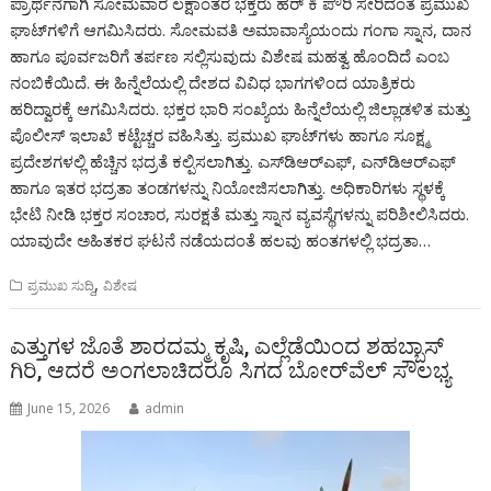
ಪ್ರಾರ್ಥನೆಗಾಗಿ ಸೋಮವಾರ ಲಕ್ಷಾಂತರ ಭಕ್ತರು ಹರ್ ಕಿ ಪೌರಿ ಸೇರಿದಂತೆ ಪ್ರಮುಖ
ಘಾಟ್‌ಗಳಿಗೆ ಆಗಮಿಸಿದರು. ಸೋಮವತಿ ಅಮಾವಾಸ್ಯೆಯಂದು ಗಂಗಾ ಸ್ನಾನ, ದಾನ
ಹಾಗೂ ಪೂರ್ವಜರಿಗೆ ತರ್ಪಣ ಸಲ್ಲಿಸುವುದು ವಿಶೇಷ ಮಹತ್ವ ಹೊಂದಿದೆ ಎಂಬ
ನಂಬಿಕೆಯಿದೆ. ಈ ಹಿನ್ನೆಲೆಯಲ್ಲಿ ದೇಶದ ವಿವಿಧ ಭಾಗಗಳಿಂದ ಯಾತ್ರಿಕರು
ಹರಿದ್ವಾರಕ್ಕೆ ಆಗಮಿಸಿದರು. ಭಕ್ತರ ಭಾರಿ ಸಂಖ್ಯೆಯ ಹಿನ್ನೆಲೆಯಲ್ಲಿ ಜಿಲ್ಲಾಡಳಿತ ಮತ್ತು
ಪೊಲೀಸ್ ಇಲಾಖೆ ಕಟ್ಟೆಚ್ಚರ ವಹಿಸಿತ್ತು. ಪ್ರಮುಖ ಘಾಟ್‌ಗಳು ಹಾಗೂ ಸೂಕ್ಷ್ಮ
ಪ್ರದೇಶಗಳಲ್ಲಿ ಹೆಚ್ಚಿನ ಭದ್ರತೆ ಕಲ್ಪಿಸಲಾಗಿತ್ತು. ಎಸ್‌ಡಿಆರ್‌ಎಫ್, ಎನ್‌ಡಿಆರ್‌ಎಫ್
ಹಾಗೂ ಇತರ ಭದ್ರತಾ ತಂಡಗಳನ್ನು ನಿಯೋಜಿಸಲಾಗಿತ್ತು. ಅಧಿಕಾರಿಗಳು ಸ್ಥಳಕ್ಕೆ
ಭೇಟಿ ನೀಡಿ ಭಕ್ತರ ಸಂಚಾರ, ಸುರಕ್ಷತೆ ಮತ್ತು ಸ್ನಾನ ವ್ಯವಸ್ಥೆಗಳನ್ನು ಪರಿಶೀಲಿಸಿದರು.
ಯಾವುದೇ ಅಹಿತಕರ ಘಟನೆ ನಡೆಯದಂತೆ ಹಲವು ಹಂತಗಳಲ್ಲಿ ಭದ್ರತಾ…
,
ಪ್ರಮುಖ ಸುದ್ದಿ
ವಿಶೇಷ
ಎತ್ತುಗಳ ಜೊತೆ ಶಾರದಮ್ಮ ಕೃಷಿ, ಎಲ್ಲೆಡೆಯಿಂದ ಶಹಬ್ಬಾಸ್
ಗಿರಿ, ಆದರೆ ಅಂಗಲಾಚಿದರೂ ಸಿಗದ ಬೋರ್‌ವೆಲ್ ಸೌಲಭ್ಯ
June 15, 2026
admin