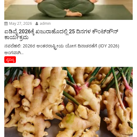
May 27, 2026
admin
ಐಡಿವೈ 2026ಕ್ಕೆ ಖಜುರಾಹೊದಲ್ಲಿ 25 ದಿನಗಳ ಕೌಂಟ್‌ಡೌನ್
ಕಾರ್ಯಕ್ರಮ
ನವದೆಹಲಿ: 2026ರ ಅಂತರರಾಷ್ಟ್ರೀಯ ಯೋಗ ದಿನಾಚರಣೆಗೆ (IDY 2026)
ಅಂಗವಾಗಿ...
ವೈವಿದ್ಯ