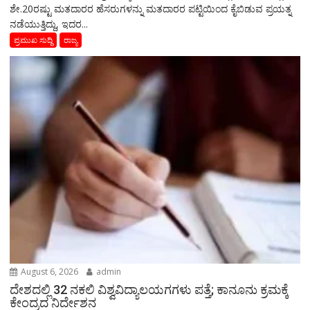
ಶೇ.20ರಷ್ಟು ಮತದಾರರ ಹೆಸರುಗಳನ್ನು ಮತದಾರರ ಪಟ್ಟಿಯಿಂದ ಕೈಬಿಡುವ ಪ್ರಯತ್ನ
ನಡೆಯುತ್ತಿದ್ದು, ಇದರ...
ಪ್ರಮುಖ ಸುದ್ದಿ
ರಾಜ್ಯ
August 6, 2026
admin
ದೇಶದಲ್ಲಿ 32 ನಕಲಿ ವಿಶ್ವವಿದ್ಯಾಲಯಗಗಳು ಪತ್ತೆ; ಕಾನೂನು ಕ್ರಮಕ್ಕೆ
ಕೇಂದ್ರದ ನಿರ್ದೇಶನ