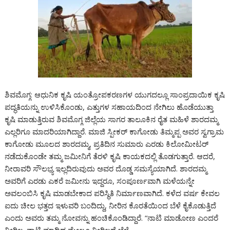
ಶಿವಮೊಗ್ಗ: ಆಧುನಿಕ ಕೃಷಿ ಯಂತ್ರೋಪಕರಣಗಳ ಯುಗದಲ್ಲೂ ಸಾಂಪ್ರದಾಯಿಕ ಕೃಷಿ
ಪದ್ಧತಿಯನ್ನು ಉಳಿಸಿಕೊಂಡು, ಎತ್ತುಗಳ ಸಹಾಯದಿಂದ ನೇಗಿಲು ಹೊಡೆಯುತ್ತಾ
ಕೃಷಿ ಮಾಡುತ್ತಿರುವ ಶಿವಮೊಗ್ಗ ಜಿಲ್ಲೆಯ ಸಾಗರ ತಾಲೂಕಿನ ರೈತ ಮಹಿಳೆ ಶಾರದಮ್ಮ
ಎಲ್ಲರಿಗೂ ಮಾದರಿಯಾಗಿದ್ದಾರೆ. ಮಾಜಿ ಸ್ಪೀಕರ್ ಕಾಗೋಡು ತಿಮ್ಮಪ್ಪ ಅವರ ಸ್ವಗ್ರಾಮ
ಕಾಗೋಡು ಮೂಲದ ಶಾರದಮ್ಮ, ಪ್ರತಿದಿನ ಸುಮಾರು ಎರಡು ಕಿಲೋಮೀಟರ್
ನಡೆದುಕೊಂಡೇ ತಮ್ಮ ಜಮೀನಿಗೆ ತೆರಳಿ ಕೃಷಿ ಕಾಯಕದಲ್ಲಿ ತೊಡಗುತ್ತಾರೆ. ಆದರೆ,
ನೀರಾವರಿ ಸೌಲಭ್ಯ ಇಲ್ಲದಿರುವುದು ಅವರ ದೊಡ್ಡ ಸಮಸ್ಯೆಯಾಗಿದೆ. ಶಾರದಮ್ಮ
ಅವರಿಗೆ ಎರಡು ಎಕರೆ ಜಮೀನು ಇದ್ದರೂ, ಸಂಪೂರ್ಣವಾಗಿ ಮಳೆಯನ್ನೇ
ಅವಲಂಬಿಸಿ ಕೃಷಿ ಮಾಡಬೇಕಾದ ಪರಿಸ್ಥಿತಿ ನಿರ್ಮಾಣವಾಗಿದೆ. ಕಳೆದ ವರ್ಷ ಕೇವಲ
ಐದು ಚೀಲ ಭತ್ತದ ಇಳುವರಿ ಬಂದಿದ್ದು, ನೀರಿನ ಕೊರತೆಯಿಂದ ಬೆಳೆ ಕೈಕೊಡುತ್ತಿದೆ
ಎಂದು ಅವರು ತಮ್ಮ ನೋವನ್ನು ಹಂಚಿಕೊಂಡಿದ್ದಾರೆ. “ನಾಟಿ ಮಾಡೋಣ ಎಂದರೆ
ನೀರಿಲ್ಲ. ನಾಟಿ ಮಾಡಿದ ಮೇಲೂ ನೀರಿಲ್ಲದೆ ಬೆಳೆ…