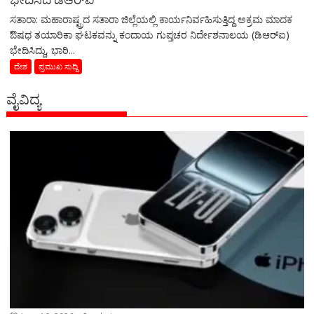
ಸತಾರಾ: ಮಹಾರಾಷ್ಟ್ರದ ಸತಾರಾ ಜಿಲ್ಲೆಯಲ್ಲಿ ಕಾರ್ಯನಿರ್ವಹಿಸುತ್ತಿದ್ದ ಅಕ್ರಮ ಮಾದಕ
ಔಷಧ ತಯಾರಿಕಾ ಘಟಕವನ್ನು ಕಂದಾಯ ಗುಪ್ತಚರ ನಿರ್ದೇಶನಾಲಯ (ಡಿಆರ್‌ಐ)
ಭೇದಿಸಿದ್ದು, ಭಾರಿ...
ದೇಶ
ಪ್ರಮುಖ ಸುದ್ದಿ
ವೈವಿದ್ಯ