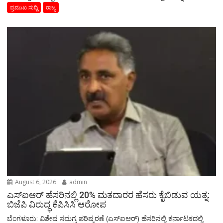
ಪ್ರಮುಖ ಸುದ್ದಿ
ರಾಜ್ಯ
August 6, 2026
admin
ಎಸ್‌ಐಆರ್‌ ಹೆಸರಿನಲ್ಲಿ 20% ಮತದಾರರ ಹೆಸರು ಕೈಬಿಡುವ ಯತ್ನ:
ಬಿಜೆಪಿ ವಿರುದ್ಧ ಕೆಪಿಸಿಸಿ ಆರೋಪ
ಬೆಂಗಳೂರು: ವಿಶೇಷ ಸಮಗ್ರ ಪರಿಷ್ಕರಣೆ (ಎಸ್‌ಐಆರ್‌) ಹೆಸರಿನಲ್ಲಿ ಕರ್ನಾಟಕದಲ್ಲಿ