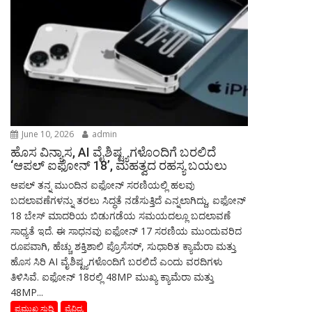
June 10, 2026
admin
ಹೊಸ ವಿನ್ಯಾಸ, AI ವೈಶಿಷ್ಟ್ಯಗಳೊಂದಿಗೆ ಬರಲಿದೆ
‘ಆಪಲ್ ಐಫೋನ್ 18’, ಮಹತ್ವದ ರಹಸ್ಯ ಬಯಲು
ಆಪಲ್ ತನ್ನ ಮುಂದಿನ ಐಫೋನ್ ಸರಣಿಯಲ್ಲಿ ಹಲವು
ಬದಲಾವಣೆಗಳನ್ನು ತರಲು ಸಿದ್ಧತೆ ನಡೆಸುತ್ತಿದೆ ಎನ್ನಲಾಗಿದ್ದು, ಐಫೋನ್
18 ಬೇಸ್ ಮಾದರಿಯ ಬಿಡುಗಡೆಯ ಸಮಯದಲ್ಲೂ ಬದಲಾವಣೆ
ಸಾಧ್ಯತೆ ಇದೆ. ಈ ಸಾಧನವು ಐಫೋನ್ 17 ಸರಣಿಯ ಮುಂದುವರಿದ
ರೂಪವಾಗಿ, ಹೆಚ್ಚು ಶಕ್ತಿಶಾಲಿ ಪ್ರೊಸೆಸರ್, ಸುಧಾರಿತ ಕ್ಯಾಮೆರಾ ಮತ್ತು
ಹೊಸ ಸಿರಿ AI ವೈಶಿಷ್ಟ್ಯಗಳೊಂದಿಗೆ ಬರಲಿದೆ ಎಂದು ವರದಿಗಳು
ತಿಳಿಸಿವೆ. ಐಫೋನ್ 18ರಲ್ಲಿ 48MP ಮುಖ್ಯ ಕ್ಯಾಮೆರಾ ಮತ್ತು
48MP...
ಪ್ರಮುಖ ಸುದ್ದಿ
ವೈವಿದ್ಯ