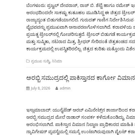
ಬೆಂಗಳೂರು: ಪ್ರಜ್ವಲ್ ದೇವರಾಜ್, ರಾಜ್ ಬಿ. ಶೆಟ್ಟಿ ಹಾಗೂ ರಮೇಶ್ ಇ
ಆರಂಭದಿಂದಲೇ ಸಾಕಷ್ಟು ಕುತೂಹಲ ಮೂಡಿಸಿದ್ದ ಈ ಚಿತ್ರದ ಟ್ರೇಲರ್‌ಗೆ ಪ್ರೇ
ರಾಜ್ಯಾದ್ಯಂತ ಬಿಡುಗಡೆಯಾಗಲಿದೆ. ಗುರುದತ್ ಗಾಣಿಗ ನಿರ್ದೇಶಿಸಿರುವ
ವೈಭವವನ್ನು ಪ್ರಮುಖವಾಗಿ ಅನಾವರಣಗೊಳಿಸಲಾಗಿದೆ. ಕರಾವಳಿಯ ಜೀವನ
ಪ್ರಯತ್ನ ಟ್ರೇಲರ್‌ನಲ್ಲಿ ಗೋಚರಿಸುತ್ತದೆ. ಟ್ರೇಲರ್ ಬಿಡುಗಡೆ ಕಾರ್ಯ
ಮತ್ತು ಸುಷ್ಮಿತಾ, ನಟರಾದ ಮಿತ್ರ, ಶ್ರೀಧರ್ ಸೇರಿದಂತೆ ಚಿತ್ರತಂಡದ ಸ
ಕಾರ್ಯಕ್ರಮದಲ್ಲಿ ಉಪಸ್ಥಿತರಿರಲಿಲ್ಲ. ಚಿತ್ರದ ಕುರಿತು ಮತ್ತೊಂದು ವಿ
,
ಪ್ರಮುಖ ಸುದ್ದಿ
ಸಿನಿಮಾ
ಅರಬ್ಬಿ ಸಮುದ್ರದಲ್ಲಿ ಪಾಕಿಸ್ತಾನದ ಕಾರ್ಗೋ ವಿಮಾನ 
July 8, 2026
admin
ಇಸ್ಲಾಮಾಬಾದ್: ಯುನೈಟೆಡ್ ಅರಬ್ ಎಮಿರೇಟ್ಸ್‌ನ ಶಾರ್ಜಾದಿಂದ ಕರಾ
ಅರಬ್ಬಿ ಸಮುದ್ರದ ಮೇಲೆ ರಾಡಾರ್ ಸಂಪರ್ಕ ಕಳೆದುಕೊಂಡಿದ್ದು, ವಿಮಾನ
ಆರಂಭಿಸಲಾಗಿದೆ. ಪಾಕಿಸ್ತಾನ ವಿಮಾನ ನಿಲ್ದಾಣ ಪ್ರಾಧಿಕಾರದ ಮಾಹಿತಿ 
ನ್ಯಾವಿಗೇಷನ್ ವ್ಯವಸ್ಥೆಯಲ್ಲಿ ಸಮಸ್ಯೆ ಉಂಟಾಗಿರುವುದಾಗಿ ಪೈಲಟ್ ಕರ