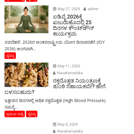
May 27, 2026
admin
ಐಡಿವೈ 2026ಕ್ಕೆ
ಖಜುರಾಹೊದಲ್ಲಿ 25
ದಿನಗಳ ಕೌಂಟ್‌ಡೌನ್
ಕಾರ್ಯಕ್ರಮ
ನವದೆಹಲಿ: 2026ರ ಅಂತರರಾಷ್ಟ್ರೀಯ ಯೋಗ ದಿನಾಚರಣೆಗೆ (IDY
2026) ಅಂಗವಾಗಿ...
ವೈವಿದ್ಯ
May 11, 2026
NavaKarnataka
ರಕ್ತದೊತ್ತಡ ನಿಯಂತ್ರಣಕ್ಕೆ
ಶುಂಠಿ ಸಹಾಯಕವೇ? ಹೇಗೆ
ಬಳಸಬಹುದು?
ಇತ್ತೀಚಿನ ದಿನಗಳಲ್ಲಿ ಅಧಿಕ ರಕ್ತದೊತ್ತಡ (High Blood Pressure)
ಸಮಸ್ಯೆ...
ಪ್ರಮುಖ ಸುದ್ದಿ
ವೈವಿದ್ಯ
May 6, 2026
NavaKarnataka