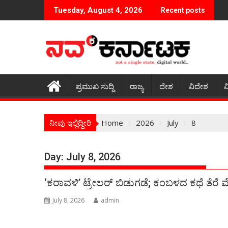
Skip
Tuesday, August 4, 2026
Recent posts
to
content
ಪ್ರಮುಖ ಸುದ್ದಿ
ರಾಜ್ಯ
ದೇಶ
ವಿದೇಶ
ವ
ನೀವು ಇಲ್ಲಿದ್ದೀರಿ
Home
2026
July
8
Day:
July 8, 2026
‘ಕರಾವಳಿ’ ಟ್ರೇಲರ್ ಬಿಡುಗಡೆ; ಕಂಬಳದ ಕಥೆ ತೆರೆ 
July 8, 2026
admin