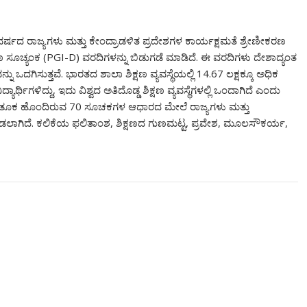
ರ್ಷದ ರಾಜ್ಯಗಳು ಮತ್ತು ಕೇಂದ್ರಾಡಳಿತ ಪ್ರದೇಶಗಳ ಕಾರ್ಯಕ್ಷಮತೆ ಶ್ರೇಣೀಕರಣ
ರಣ ಸೂಚ್ಯಂಕ (PGI-D) ವರದಿಗಳನ್ನು ಬಿಡುಗಡೆ ಮಾಡಿದೆ. ಈ ವರದಿಗಳು ದೇಶಾದ್ಯಂತ
ದಗಿಸುತ್ತವೆ. ಭಾರತದ ಶಾಲಾ ಶಿಕ್ಷಣ ವ್ಯವಸ್ಥೆಯಲ್ಲಿ 14.67 ಲಕ್ಷಕ್ಕೂ ಅಧಿಕ
್ಥಿಗಳಿದ್ದು, ಇದು ವಿಶ್ವದ ಅತಿದೊಡ್ಡ ಶಿಕ್ಷಣ ವ್ಯವಸ್ಥೆಗಳಲ್ಲಿ ಒಂದಾಗಿದೆ ಎಂದು
ಕಗಳ ತೂಕ ಹೊಂದಿರುವ 70 ಸೂಚಕಗಳ ಆಧಾರದ ಮೇಲೆ ರಾಜ್ಯಗಳು ಮತ್ತು
ಡಲಾಗಿದೆ. ಕಲಿಕೆಯ ಫಲಿತಾಂಶ, ಶಿಕ್ಷಣದ ಗುಣಮಟ್ಟ, ಪ್ರವೇಶ, ಮೂಲಸೌಕರ್ಯ,