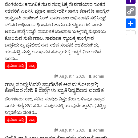
i
p
i
ಬೆಂಗಳೂರು: ಕರ್ನಾಟಕ ಸಚಿವ ಸಂಪುಟಕ್ಕೆ ಸೇರ್ಪಡೆಯಾದ ನೂತನ
a
e
n
Y
ಸಚಿವರಿಗೆ ಎಐಸಿಸಿ ಪ್ರಧಾನ ಕಾರ್ಯದರ್ಶಿ ಹಾಗೂ ಕರ್ನಾಟಕ ಕಾಂಗ್ರೆಸ್
l
n
m
s
ಉಸ್ತುವಾರಿ ರಣದೀಪ್ ಸಿಂಗ್ ಸುರ್ಜೇವಾಲ ಅಭಿನಂದನೆ ಸಲ್ಲಿಸಿದ್ದಾರೆ.
g
a
C
t
ಸಚಿವರ ಅಧಿಕಾರಾವಧಿ ಜನಪರ ಹಾಗೂ ಯಶಸ್ವಿಯಾಗಲಿ ಎಂದು
s
e
h
o
ಅವರು ಹಾರೈಸಿದ್ದಾರೆ. ಸಾಮಾಜಿಕ ಜಾಲತಾಣ ‘ಎಕ್ಸ್‌’ನಲ್ಲಿ ಶುಭಾಶಯ
S
a
ಕೋರಿರುವ ಸುರ್ಜೇವಾಲ, ಸಾಮಾಜಿಕ ನ್ಯಾಯಕ್ಕೆ ಕಾಂಗ್ರೆಸ್‌ನ
r
o
p
h
ಬದ್ಧತೆಯನ್ನು ಪ್ರತಿಬಿಂಬಿಸುವ ಸಚಿವ ಸಂಪುಟ ರಚನೆಯಾಗಿದ್ದು,
g
o
y
ಯುವಶಕ್ತಿ ಮತ್ತು ಅನುಭವದ ಸಮನ್ವಯಕ್ಕೆ ಆದ್ಯತೆ ನೀಡಲಾಗಿದೆ
a
e
M
ಎಂದು...
L
r
ಪ್ರಮುಖ ಸುದ್ದಿ
ರಾಜ್ಯ
a
i
e
August 4, 2026
admin
i
n
ರಾಜ್ಯ ಸಂಪುಟದಲ್ಲಿ ಪ್ರಾದೇಶಿಕ ಅಸಮತೋಲನ?;
l
ಕೋಲಾರ ಸೇರಿ 8 ಜಿಲ್ಲೆಗಳು ಪ್ರಾತಿನಿಧ್ಯದಿಂದ ವಂಚಿತ
k
ಬೆಂಗಳೂರು: ರಾಜ್ಯ ಸಚಿವ ಸಂಪುಟ ವಿಸ್ತರಣೆಯ ಬಳಿಕವೂ ರಾಜ್ಯದ
ಎಂಟು ಜಿಲ್ಲೆಗಳಿಗೆ ಸಚಿವ ಸಂಪುಟದಲ್ಲಿ ಯಾವುದೇ ಪ್ರಾತಿನಿಧ್ಯ ಸಿಕ್ಕಿಲ್ಲ.
ವಿಸ್ತರಣೆಯ ನಂತರ...
ಪ್ರಮುಖ ಸುದ್ದಿ
ರಾಜ್ಯ
August 4, 2026
admin