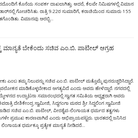
ವಿಮಾನದೊಂದಿಗೆ ಕೊನೆಯ ಸಂಪರ್ಕ ದಾಖಲಾಗಿತ್ತು. ಆದರೆ, ಕೆಲವೇ ನಿಮಿಷಗಳಲ್ಲಿ ವಿಮಾನ
ಾರ್‌ನಲ್ಲಿ ಗೋಚರಿಸಿತು. ರಾತ್ರಿ 9.22ರ ಸುಮಾರಿಗೆ, ಕರಾಚಿಯಿಂದ ಸುಮಾರು 155
ಿತಗೊಂಡಿತು. ವಿಮಾನವು ಅರಬ್ಬಿ…
ಕೆ ಮಾನ್ಯತೆ ಬೇಕೆಂದು ಸಚಿವ ಎಂ.ಬಿ. ಪಾಟೀಲ್ ಆಗ್ರಹ
ು ಎಂಬ ತಮ್ಮ ನಿಲುವನ್ನು ಸಚಿವ ಎಂ.ಬಿ. ಪಾಟೀಲ್ ಮತ್ತೊಮ್ಮೆ ಪುನರುಚ್ಚರಿಸಿದ್ದಾರೆ.
ನ ಮಾಡಿಕೊಳ್ಳಬೇಕಾದ ಅಗತ್ಯವಿದೆ ಎಂದು ಅವರು ಹೇಳಿದ್ದಾರೆ. ನಗರದಲ್ಲಿ
ಳನದ ಉದ್ಘಾಟನಾ ಸಮಾರಂಭದಲ್ಲಿ ಸ್ವಾಗತ ಸಮಿತಿಯ ಅಧ್ಯಕ್ಷರಾಗಿ ಅವರು
ಾತ್ರಿ ದೇಶಿಕೇಂದ್ರ ಸ್ವಾಮೀಜಿ, ಸಿದ್ಧಗಂಗಾ ಮಠದ ಶ್ರೀ ಸಿದ್ದಲಿಂಗ ಸ್ವಾಮೀಜಿ
ಾತನಾಡಿದ ಸಚಿವ ಎಂ.ಬಿ. ಪಾಟೀಲ್, ವೀರಶೈವ-ಲಿಂಗಾಯತ ಧರ್ಮದ ತತ್ವಗಳು
ರಾಯಗಳೇ ಪ್ರಮುಖ ಕಾರಣವಾಗಿವೆ ಎಂದು ಅಭಿಪ್ರಾಯಪಟ್ಟರು. ಭಾರತದಲ್ಲಿ ಜನಿಸಿದ
ೆ ಲಿಂಗಾಯತ ಧರ್ಮಕ್ಕೂ ಪ್ರತ್ಯೇಕ ಮಾನ್ಯತೆ ನೀಡಿದರೆ…