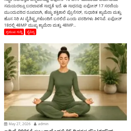
ಸಮಯದಲ್ಲೂ ಬದಲಾವಣೆ ಸಾಧ್ಯತೆ ಇದೆ. ಈ ಸಾಧನವು ಐಫೋನ್ 17 ಸರಣಿಯ
ಮುಂದುವರಿದ ರೂಪವಾಗಿ, ಹೆಚ್ಚು ಶಕ್ತಿಶಾಲಿ ಪ್ರೊಸೆಸರ್, ಸುಧಾರಿತ ಕ್ಯಾಮೆರಾ ಮತ್ತು
ಹೊಸ ಸಿರಿ AI ವೈಶಿಷ್ಟ್ಯಗಳೊಂದಿಗೆ ಬರಲಿದೆ ಎಂದು ವರದಿಗಳು ತಿಳಿಸಿವೆ. ಐಫೋನ್
18ರಲ್ಲಿ 48MP ಮುಖ್ಯ ಕ್ಯಾಮೆರಾ ಮತ್ತು 48MP...
ಪ್ರಮುಖ ಸುದ್ದಿ
ವೈವಿದ್ಯ
May 27, 2026
admin