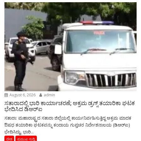
August 6, 2026
admin
ಸತಾರಾದಲ್ಲಿ ಭಾರಿ ಕಾರ್ಯಾಚರಣೆ; ಅಕ್ರಮ ಡ್ರಗ್ಸ್ ತಯಾರಿಕಾ ಘಟಕ
ಭೇದಿಸಿದ ಡಿಆರ್‌ಐ
ಸತಾರಾ: ಮಹಾರಾಷ್ಟ್ರದ ಸತಾರಾ ಜಿಲ್ಲೆಯಲ್ಲಿ ಕಾರ್ಯನಿರ್ವಹಿಸುತ್ತಿದ್ದ ಅಕ್ರಮ ಮಾದಕ
ಔಷಧ ತಯಾರಿಕಾ ಘಟಕವನ್ನು ಕಂದಾಯ ಗುಪ್ತಚರ ನಿರ್ದೇಶನಾಲಯ (ಡಿಆರ್‌ಐ)
ಭೇದಿಸಿದ್ದು, ಭಾರಿ...
ದೇಶ
ಪ್ರಮುಖ ಸುದ್ದಿ