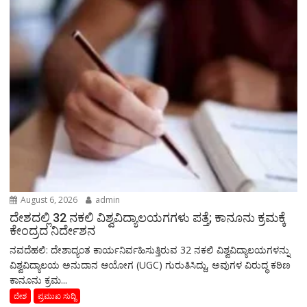
August 6, 2026
admin
ದೇಶದಲ್ಲಿ 32 ನಕಲಿ ವಿಶ್ವವಿದ್ಯಾಲಯಗಗಳು ಪತ್ತೆ; ಕಾನೂನು ಕ್ರಮಕ್ಕೆ
ಕೇಂದ್ರದ ನಿರ್ದೇಶನ
ನವದೆಹಲಿ: ದೇಶಾದ್ಯಂತ ಕಾರ್ಯನಿರ್ವಹಿಸುತ್ತಿರುವ 32 ನಕಲಿ ವಿಶ್ವವಿದ್ಯಾಲಯಗಳನ್ನು
ವಿಶ್ವವಿದ್ಯಾಲಯ ಅನುದಾನ ಆಯೋಗ (UGC) ಗುರುತಿಸಿದ್ದು, ಅವುಗಳ ವಿರುದ್ಧ ಕಠಿಣ
ಕಾನೂನು ಕ್ರಮ...
ದೇಶ
ಪ್ರಮುಖ ಸುದ್ದಿ