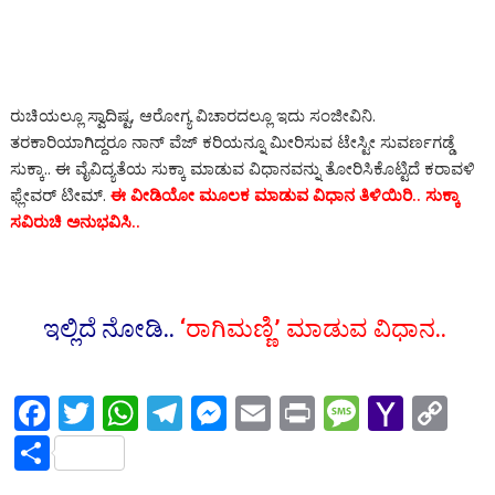
ರುಚಿಯಲ್ಲೂ ಸ್ವಾದಿಷ್ಟ, ಆರೋಗ್ಯ ವಿಚಾರದಲ್ಲೂ ಇದು ಸಂಜೀವಿನಿ.
ತರಕಾರಿಯಾಗಿದ್ದರೂ ನಾನ್ ವೆಜ್ ಕರಿಯನ್ನೂ ಮೀರಿಸುವ ಟೇಸ್ಟೀ ಸುವರ್ಣಗಡ್ಡೆ
ಸುಕ್ಕಾ.. ಈ ವೈವಿದ್ಯತೆಯ ಸುಕ್ಕಾ ಮಾಡುವ ವಿಧಾನವನ್ನು ತೋರಿಸಿಕೊಟ್ಟಿದೆ ಕರಾವಳಿ
ಫ್ಲೇವರ್ ಟೀಮ್.
ಈ ವೀಡಿಯೋ ಮೂಲಕ ಮಾಡುವ ವಿಧಾನ ತಿಳಿಯಿರಿ.. ಸುಕ್ಕಾ
ಸವಿರುಚಿ ಅನುಭವಿಸಿ..
ಇಲ್ಲಿದೆ ನೋಡಿ..
‘ರಾಗಿಮಣ್ಣಿ’ ಮಾಡುವ ವಿಧಾನ..
F
T
W
T
M
E
Pr
M
Y
C
ac
w
h
el
e
m
in
e
a
o
S
e
itt
at
e
ss
ai
t
ss
h
p
h