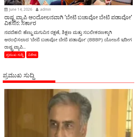
June 14, 2026
admin
ರಾಷ್ಟ್ರವ್ಯಾಪಿ ಆಂದೋಲನವಾಗಿ ‘ಬೇಟಿ ಬಚಾವೋ ಬೇಟಿ ಪಡಾವೋ’
ವಿಕಸನ: ಸರ್ಕಾರ
ನವದೆಹಲಿ: ಹೆಣ್ಣು ಮಗುವಿನ ರಕ್ಷಣೆ, ಶಿಕ್ಷಣ ಮತ್ತು ಸಬಲೀಕರಣಕ್ಕಾಗಿ
ಆರಂಭಿಸಲಾದ ‘ಬೇಟಿ ಬಚಾವೋ ಬೇಟಿ ಪಡಾವೋ’ (BBBP) ಯೋಜನೆ ಇದೀಗ
ರಾಷ್ಟ್ರವ್ಯಾಪಿ...
ಪ್ರಮುಖ ಸುದ್ದಿ
ವಿಶೇಷ
ಪ್ರಮುಖ ಸುದ್ದಿ