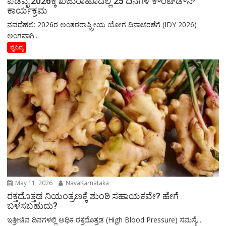
ಐಡಿವೈ 2026ಕ್ಕೆ ಖಜುರಾಹೊದಲ್ಲಿ 25 ದಿನಗಳ ಕೌಂಟ್‌ಡೌನ್
ಕಾರ್ಯಕ್ರಮ
ನವದೆಹಲಿ: 2026ರ ಅಂತರರಾಷ್ಟ್ರೀಯ ಯೋಗ ದಿನಾಚರಣೆಗೆ (IDY 2026)
ಅಂಗವಾಗಿ...
ವೈವಿದ್ಯ
May 11, 2026
NavaKarnataka
ರಕ್ತದೊತ್ತಡ ನಿಯಂತ್ರಣಕ್ಕೆ ಶುಂಠಿ ಸಹಾಯಕವೇ? ಹೇಗೆ
ಬಳಸಬಹುದು?
ಇತ್ತೀಚಿನ ದಿನಗಳಲ್ಲಿ ಅಧಿಕ ರಕ್ತದೊತ್ತಡ (High Blood Pressure) ಸಮಸ್ಯೆ...