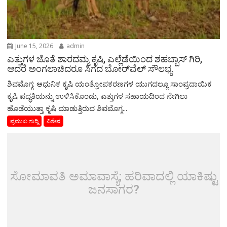
June 15, 2026
admin
ಎತ್ತುಗಳ ಜೊತೆ ಶಾರದಮ್ಮ ಕೃಷಿ, ಎಲ್ಲೆಡೆಯಿಂದ ಶಹಬ್ಬಾಸ್ ಗಿರಿ,
ಆದರೆ ಅಂಗಲಾಚಿದರೂ ಸಿಗದ ಬೋರ್‌ವೆಲ್ ಸೌಲಭ್ಯ
ಶಿವಮೊಗ್ಗ: ಆಧುನಿಕ ಕೃಷಿ ಯಂತ್ರೋಪಕರಣಗಳ ಯುಗದಲ್ಲೂ ಸಾಂಪ್ರದಾಯಿಕ
ಕೃಷಿ ಪದ್ಧತಿಯನ್ನು ಉಳಿಸಿಕೊಂಡು, ಎತ್ತುಗಳ ಸಹಾಯದಿಂದ ನೇಗಿಲು
ಹೊಡೆಯುತ್ತಾ ಕೃಷಿ ಮಾಡುತ್ತಿರುವ ಶಿವಮೊಗ್ಗ...
ಪ್ರಮುಖ ಸುದ್ದಿ
ವಿಶೇಷ
ಸೋಮಾವತಿ ಅಮಾವಾಸ್ಯೆ; ಹರಿವಾದಲ್ಲಿ ಯಾಕಿಷ್ಟು
ಜನಸಾಗರ?