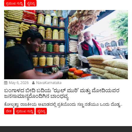
ಪ್ರಮುಖ ಸುದ್ದಿ
ವೈವಿದ್ಯ
May 6, 2026
NavaKarnataka
ಬಂಗಾಳದ ಬೀದಿ ಬದಿಯ ‘ಝಲ್ ಮುರಿ’ ಮತ್ತು ಮೋದಿಯವರ
ಜನಸಾಮಾನ್ಯರೊಂದಿಗಿನ ಬಾಂಧವ್ಯ
​ಕೋಲ್ಕತ್ತಾ: ರಾಜಕೀಯ ಅಖಾಡದಲ್ಲಿ ಪ್ರತಿಯೊಂದು ಸಣ್ಣ ನಡೆಯೂ ಒಂದು ದೊಡ್ಡ...
ದೇಶ
ಪ್ರಮುಖ ಸುದ್ದಿ
ವೈವಿದ್ಯ