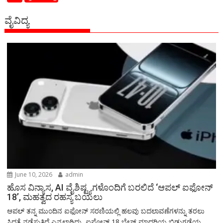
ವೈವಿದ್ಯ
June 10, 2026
admin
ಹೊಸ ವಿನ್ಯಾಸ, AI ವೈಶಿಷ್ಟ್ಯಗಳೊಂದಿಗೆ ಬರಲಿದೆ ‘ಆಪಲ್ ಐಫೋನ್
18’, ಮಹತ್ವದ ರಹಸ್ಯ ಬಯಲು
ಆಪಲ್ ತನ್ನ ಮುಂದಿನ ಐಫೋನ್ ಸರಣಿಯಲ್ಲಿ ಹಲವು ಬದಲಾವಣೆಗಳನ್ನು ತರಲು
ಸಿದ್ಧತೆ ನಡೆಸುತ್ತಿದೆ ಎನ್ನಲಾಗಿದ್ದು, ಐಫೋನ್ 18 ಬೇಸ್ ಮಾದರಿಯ ಬಿಡುಗಡೆಯ