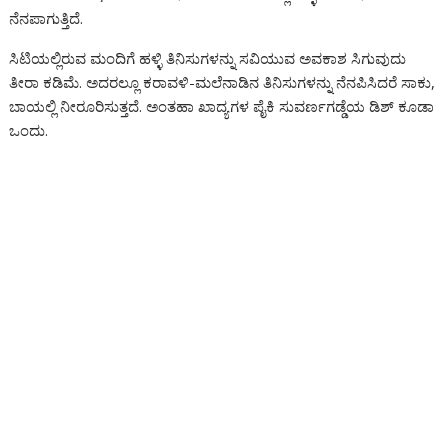
ನೆನಪಾಗುತ್ತಿದೆ.
k
p
er
ai
k
l
ಸಿಟಿಯಲ್ಲಿರುವ ಮಂದಿಗೆ ಹಳ್ಳಿ ತಿನಿಸುಗಳನ್ನು ಸವಿಯುವ ಅವಕಾಶ ಸಿಗುವುದು
ತೀರಾ ಕಡಿಮೆ. ಅದರಲ್ಲೂ ಕರಾವಳಿ-ಮಲೆನಾಡಿನ ತಿನಿಸುಗಳನ್ನು ನೆನಪಿಸಿದರೆ ಸಾಕು,
ಬಾಯಲ್ಲಿ ನೀರೂರಿಸುತ್ತದೆ. ಅಂತಹಾ ಖಾದ್ಯಗಳ ಪೈಕಿ ಸುವರ್ಣಗಡ್ಡೆಯ ಡಿಶ್ ಕೂಡಾ
ಒಂದು.