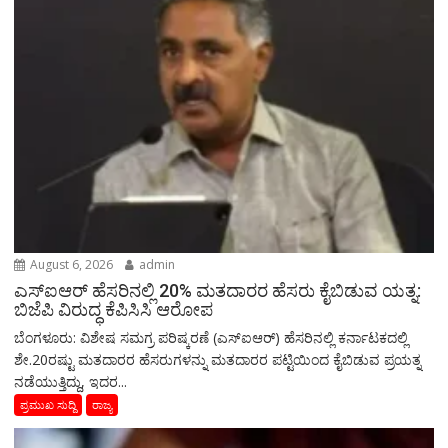
August 6, 2026
admin
ಎಸ್‌ಐಆರ್‌ ಹೆಸರಿನಲ್ಲಿ 20% ಮತದಾರರ ಹೆಸರು ಕೈಬಿಡುವ ಯತ್ನ:
ಬಿಜೆಪಿ ವಿರುದ್ಧ ಕೆಪಿಸಿಸಿ ಆರೋಪ
ಬೆಂಗಳೂರು: ವಿಶೇಷ ಸಮಗ್ರ ಪರಿಷ್ಕರಣೆ (ಎಸ್‌ಐಆರ್‌) ಹೆಸರಿನಲ್ಲಿ ಕರ್ನಾಟಕದಲ್ಲಿ
ಶೇ.20ರಷ್ಟು ಮತದಾರರ ಹೆಸರುಗಳನ್ನು ಮತದಾರರ ಪಟ್ಟಿಯಿಂದ ಕೈಬಿಡುವ ಪ್ರಯತ್ನ
ನಡೆಯುತ್ತಿದ್ದು, ಇದರ...
ಪ್ರಮುಖ ಸುದ್ದಿ
ರಾಜ್ಯ