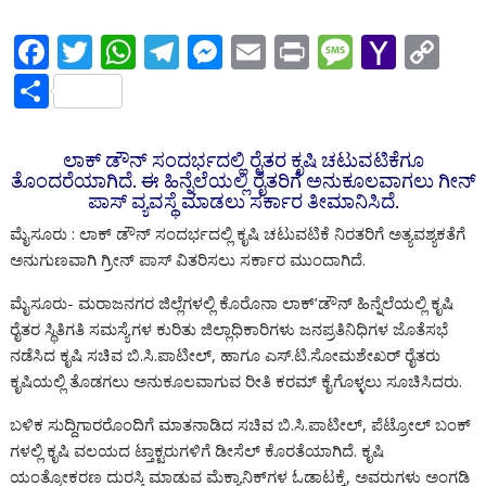
F
T
W
T
M
E
Pr
M
Y
C
ac
w
h
el
e
m
in
e
a
o
S
e
itt
at
e
ss
ai
t
ss
h
p
h
b
er
s
gr
e
l
a
o
y
ar
ಲಾಕ್ ಡೌನ್ ಸಂದರ್ಭದಲ್ಲಿ ರೈತರ ಕೃಷಿ ಚಟುವಟಿಕೆಗೂ
o
A
a
n
g
o
Li
ತೊಂದರೆಯಾಗಿದೆ. ಈ ಹಿನ್ನೆಲೆಯಲ್ಲಿ ರೈತರಿಗೆ ಅನುಕೂಲವಾಗಲು ಗೀನ್
e
ಪಾಸ್ ವ್ಯವಸ್ಥೆ ಮಾಡಲು ಸರ್ಕಾರ ತೀಮಾನಿಸಿದೆ.
o
p
m
g
e
M
n
ಮೈಸೂರು : ಲಾಕ್ ಡೌನ್ ಸಂದರ್ಭದಲ್ಲಿ ಕೃಷಿ ಚಟುವಟಿಕೆ‌ ನಿರತರಿಗೆ ಅತ್ಯವಶ್ಯಕತೆಗೆ
k
p
er
ai
k
ಅನುಗುಣವಾಗಿ ಗ್ರೀನ್ ಪಾಸ್ ವಿತರಿಸಲು ಸರ್ಕಾರ ಮುಂದಾಗಿದೆ.
l
ಮೈಸೂರು- ಮರಾಜನಗರ ಜಿಲ್ಲೆಗಳಲ್ಲಿ ಕೊರೊನಾ ಲಾಕ್’ಡೌನ್ ಹಿನ್ನೆಲೆಯಲ್ಲಿ ಕೃಷಿ
ರೈತರ ಸ್ಥಿತಿಗತಿ ಸಮಸ್ಯೆಗಳ ಕುರಿತು ಜಿಲ್ಲಾಧಿಕಾರಿಗಳು ಜನಪ್ರತಿನಿಧಿಗಳ ಜೊತೆ‌ಸಭೆ
ನಡೆಸಿದ ಕೃಷಿ ಸಚಿವ ಬಿ.ಸಿ.ಪಾಟೀಲ್, ಹಾಗೂ ಎಸ್.ಟಿ.ಸೋಮಶೇಖರ್ ರೈತರು
ಕೃಷಿಯಲ್ಲಿ ತೊಡಗಲು ಅನುಕೂಲವಾಗುವ ರೀತಿ ಕರಮ್ ಕೈಗೊಳ್ಳಲು ಸೂಚಿಸಿದರು.
ಬಳಿಕ ಸುದ್ದಿಗಾರರೊಂದಿಗೆ ಮಾತನಾಡಿದ ಸಚಿವ ಬಿ.ಸಿ.ಪಾಟೀಲ್, ಪೆಟ್ರೋಲ್ ಬಂಕ್
ಗಳಲ್ಲಿ‌‌ ಕೃಷಿ ವಲಯದ ಟ್ತಾಕ್ಟರುಗಳಿಗೆ ಡೀಸೆಲ್ ಕೊರತೆಯಾಗಿದೆ. ಕೃಷಿ
ಯಂತ್ರೋಕರಣ ದುರಸ್ತಿ ಮಾಡುವ ಮೆಕ್ಯಾನಿಕ್‍ಗಳ‌ ಓಡಾಟಕ್ಕೆ, ಅವರುಗಳು ಅಂಗಡಿ