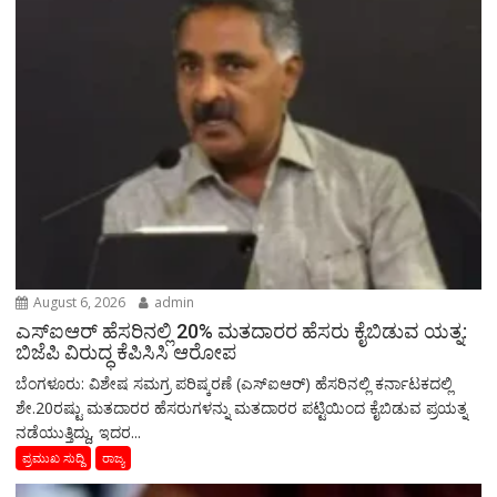
August 6, 2026
admin
ಎಸ್‌ಐಆರ್‌ ಹೆಸರಿನಲ್ಲಿ 20% ಮತದಾರರ ಹೆಸರು ಕೈಬಿಡುವ ಯತ್ನ:
ಬಿಜೆಪಿ ವಿರುದ್ಧ ಕೆಪಿಸಿಸಿ ಆರೋಪ
ಬೆಂಗಳೂರು: ವಿಶೇಷ ಸಮಗ್ರ ಪರಿಷ್ಕರಣೆ (ಎಸ್‌ಐಆರ್‌) ಹೆಸರಿನಲ್ಲಿ ಕರ್ನಾಟಕದಲ್ಲಿ
ಶೇ.20ರಷ್ಟು ಮತದಾರರ ಹೆಸರುಗಳನ್ನು ಮತದಾರರ ಪಟ್ಟಿಯಿಂದ ಕೈಬಿಡುವ ಪ್ರಯತ್ನ
ನಡೆಯುತ್ತಿದ್ದು, ಇದರ...
ಪ್ರಮುಖ ಸುದ್ದಿ
ರಾಜ್ಯ