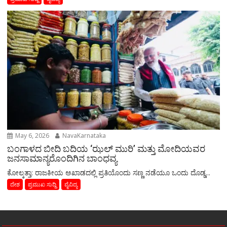
May 6, 2026
NavaKarnataka
ಬಂಗಾಳದ ಬೀದಿ ಬದಿಯ ‘ಝಲ್ ಮುರಿ’ ಮತ್ತು ಮೋದಿಯವರ
ಜನಸಾಮಾನ್ಯರೊಂದಿಗಿನ ಬಾಂಧವ್ಯ
​ಕೋಲ್ಕತ್ತಾ: ರಾಜಕೀಯ ಅಖಾಡದಲ್ಲಿ ಪ್ರತಿಯೊಂದು ಸಣ್ಣ ನಡೆಯೂ ಒಂದು ದೊಡ್ಡ...
ದೇಶ
ಪ್ರಮುಖ ಸುದ್ದಿ
ವೈವಿದ್ಯ