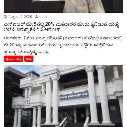
August 6, 2026
admin
ಎಸ್‌ಐಆರ್‌ ಹೆಸರಿನಲ್ಲಿ 20% ಮತದಾರರ ಹೆಸರು ಕೈಬಿಡುವ ಯತ್ನ:
ಬಿಜೆಪಿ ವಿರುದ್ಧ ಕೆಪಿಸಿಸಿ ಆರೋಪ
ಬೆಂಗಳೂರು: ವಿಶೇಷ ಸಮಗ್ರ ಪರಿಷ್ಕರಣೆ (ಎಸ್‌ಐಆರ್‌) ಹೆಸರಿನಲ್ಲಿ ಕರ್ನಾಟಕದಲ್ಲಿ
ಶೇ.20ರಷ್ಟು ಮತದಾರರ ಹೆಸರುಗಳನ್ನು ಮತದಾರರ ಪಟ್ಟಿಯಿಂದ ಕೈಬಿಡುವ
ಪ್ರಯತ್ನ ನಡೆಯುತ್ತಿದ್ದು, ಇದರ...
ಪ್ರಮುಖ ಸುದ್ದಿ
ರಾಜ್ಯ