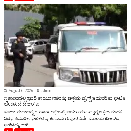
August 6, 2026
admin
ಸತಾರಾದಲ್ಲಿ ಭಾರಿ ಕಾರ್ಯಾಚರಣೆ; ಅಕ್ರಮ ಡ್ರಗ್ಸ್ ತಯಾರಿಕಾ ಘಟಕ
ಭೇದಿಸಿದ ಡಿಆರ್‌ಐ
ಸತಾರಾ: ಮಹಾರಾಷ್ಟ್ರದ ಸತಾರಾ ಜಿಲ್ಲೆಯಲ್ಲಿ ಕಾರ್ಯನಿರ್ವಹಿಸುತ್ತಿದ್ದ ಅಕ್ರಮ ಮಾದಕ
ಔಷಧ ತಯಾರಿಕಾ ಘಟಕವನ್ನು ಕಂದಾಯ ಗುಪ್ತಚರ ನಿರ್ದೇಶನಾಲಯ (ಡಿಆರ್‌ಐ)
ಭೇದಿಸಿದ್ದು, ಭಾರಿ...