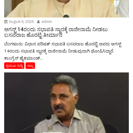
August 6, 2026
admin
ಆಗಸ್ಟ್‌ 14ರಂದು ಸಭಾಪತಿ ಸ್ಥಾನಕ್ಕೆ ರಾಜೀನಾಮೆ ನೀಡಲು
ಬಸವರಾಜ ಹೊರಟ್ಟಿ ತೀರ್ಮಾನ
ಬೆಂಗಳೂರು: ವಿಧಾನ ಪರಿಷತ್ ಸಭಾಪತಿ ಬಸವರಾಜ ಹೊರಟ್ಟಿ ಅವರು ಆಗಸ್ಟ್‌
14ರಂದು ಸಭಾಪತಿ ಸ್ಥಾನಕ್ಕೆ ರಾಜೀನಾಮೆ ನೀಡುವುದಾಗಿ ಘೋಷಿಸಿದ್ದಾರೆ.
ಕಾಂಗ್ರೆಸ್ ಹೈಕಮಾಂಡ್...
ಪ್ರಮುಖ ಸುದ್ದಿ
ರಾಜ್ಯ