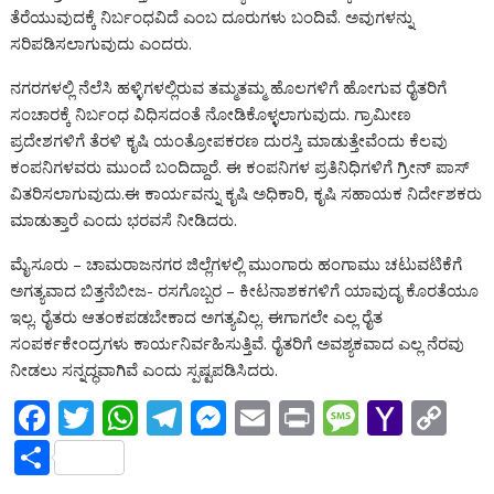
ತೆರೆಯುವುದಕ್ಕೆ ನಿರ್ಬಂಧವಿದೆ ಎಂಬ ದೂರುಗಳು ಬಂದಿವೆ.‌ ಅವುಗಳನ್ನು
ಸರಿಪಡಿಸಲಾಗುವುದು ಎಂದರು.
ನಗರಗಳಲ್ಲಿ‌ ನೆಲೆಸಿ ಹಳ್ಳಿಗಳಲ್ಲಿರುವ ತಮ್ಮತಮ್ಮ ಹೊಲಗಳಿಗೆ ಹೋಗುವ ರೈತರಿಗೆ
ಸಂಚಾರಕ್ಕೆ ನಿರ್ಬಂಧ ವಿಧಿಸದಂತೆ ನೋಡಿಕೊಳ್ಳಲಾಗುವುದು.‌ ಗ್ರಾಮೀಣ
ಪ್ರದೇಶಗಳಿಗೆ ತೆರಳಿ ಕೃಷಿ ಯಂತ್ರೋಪಕರಣ ದುರಸ್ತಿ ಮಾಡುತ್ತೇವೆಂದು‌ ಕೆಲವು
ಕಂಪನಿಗಳವರು ಮುಂದೆ‌ ಬಂದಿದ್ದಾರೆ. ಈ ಕಂಪನಿಗಳ ಪ್ರತಿನಿಧಿಗಳಿಗೆ ಗ್ರೀನ್ ಪಾಸ್
ವಿತರಿಸಲಾಗುವುದು.‌ಈ ಕಾರ್ಯವನ್ನು ಕೃಷಿ ಅಧಿಕಾರಿ, ಕೃಷಿ ಸಹಾಯಕ ನಿರ್ದೇಶಕರು
ಮಾಡುತ್ತಾರೆ ಎಂದು ಭರವಸೆ ನೀಡಿದರು.
ಮೈಸೂರು – ಚಾಮರಾಜನಗರ ಜಿಲ್ಲೆಗಳಲ್ಲಿ‌ ಮುಂಗಾರು ಹಂಗಾಮು ಚಟುವಟಿಕೆಗೆ
ಅಗತ್ಯವಾದ ಬಿತ್ತನೆಬೀಜ‌- ರಸಗೊಬ್ಬರ – ಕೀಟನಾಶಕಗಳಿಗೆ ಯಾವುದೃ ಕೊರತೆಯೂ
ಇಲ್ಲ.‌ ರೈತರು ಆತಂಕಪಡಬೇಕಾದ ಅಗತ್ಯವಿಲ್ಲ.‌ ಈಗಾಗಲೇ ಎಲ್ಲ‌ ರೈತ
ಸಂಪರ್ಕ‌ಕೇಂದ್ರಗಳು ಕಾರ್ಯನಿರ್ವಹಿಸುತ್ತಿವೆ. ರೈತರಿಗೆ ಅವಶ್ಯಕವಾದ ಎಲ್ಲ‌‌ ನೆರವು
ನೀಡಲು ಸನ್ನದ್ಧವಾಗಿವೆ ಎಂದು ಸ್ಪಷ್ಟಪಡಿಸಿದರು.
F
T
W
T
M
E
Pr
M
Y
C
ac
w
h
el
e
m
in
e
a
o
S
e
itt
at
e
ss
ai
t
ss
h
p
h