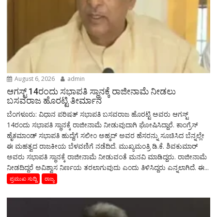
August 6, 2026
admin
ಆಗಸ್ಟ್‌ 14ರಂದು ಸಭಾಪತಿ ಸ್ಥಾನಕ್ಕೆ ರಾಜೀನಾಮೆ ನೀಡಲು
ಬಸವರಾಜ ಹೊರಟ್ಟಿ ತೀರ್ಮಾನ
ಬೆಂಗಳೂರು: ವಿಧಾನ ಪರಿಷತ್ ಸಭಾಪತಿ ಬಸವರಾಜ ಹೊರಟ್ಟಿ ಅವರು ಆಗಸ್ಟ್‌
14ರಂದು ಸಭಾಪತಿ ಸ್ಥಾನಕ್ಕೆ ರಾಜೀನಾಮೆ ನೀಡುವುದಾಗಿ ಘೋಷಿಸಿದ್ದಾರೆ. ಕಾಂಗ್ರೆಸ್
ಹೈಕಮಾಂಡ್ ಸಭಾಪತಿ ಹುದ್ದೆಗೆ ಸಲೀಂ ಅಹ್ಮದ್ ಅವರ ಹೆಸರನ್ನು ಸೂಚಿಸಿದ ಬೆನ್ನಲ್ಲೇ
ಈ ಮಹತ್ವದ ರಾಜಕೀಯ ಬೆಳವಣಿಗೆ ನಡೆದಿದೆ. ಮುಖ್ಯಮಂತ್ರಿ ಡಿ.ಕೆ. ಶಿವಕುಮಾರ್
ಅವರು ಸಭಾಪತಿ ಸ್ಥಾನಕ್ಕೆ ರಾಜೀನಾಮೆ ನೀಡುವಂತೆ ಮನವಿ ಮಾಡಿದ್ದರು. ರಾಜೀನಾಮೆ
ನೀಡದಿದ್ದರೆ ಅವಿಶ್ವಾಸ ನಿರ್ಣಯ ತರಲಾಗುವುದು ಎಂದು ತಿಳಿಸಿದ್ದರು ಎನ್ನಲಾಗಿದೆ. ಈ...
ಪ್ರಮುಖ ಸುದ್ದಿ
ರಾಜ್ಯ