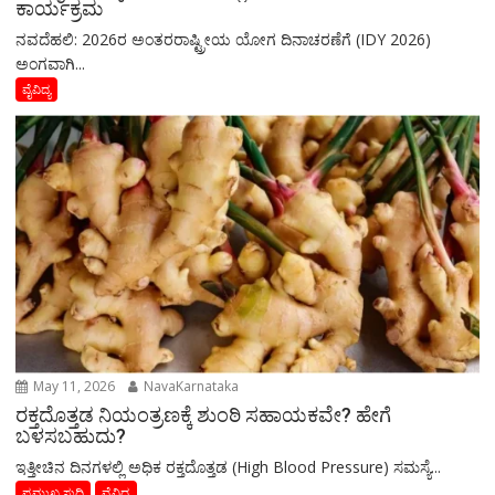
ಕಾರ್ಯಕ್ರಮ
ನವದೆಹಲಿ: 2026ರ ಅಂತರರಾಷ್ಟ್ರೀಯ ಯೋಗ ದಿನಾಚರಣೆಗೆ (IDY 2026)
ಅಂಗವಾಗಿ...
ವೈವಿದ್ಯ
May 11, 2026
NavaKarnataka
ರಕ್ತದೊತ್ತಡ ನಿಯಂತ್ರಣಕ್ಕೆ ಶುಂಠಿ ಸಹಾಯಕವೇ? ಹೇಗೆ
ಬಳಸಬಹುದು?
ಇತ್ತೀಚಿನ ದಿನಗಳಲ್ಲಿ ಅಧಿಕ ರಕ್ತದೊತ್ತಡ (High Blood Pressure) ಸಮಸ್ಯೆ...
ಪ್ರಮುಖ ಸುದ್ದಿ
ವೈವಿದ್ಯ