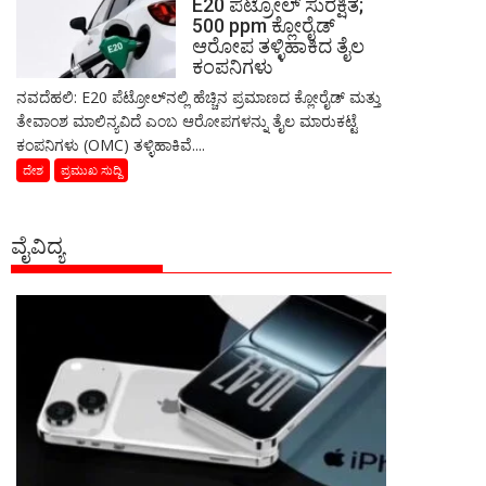
E20 ಪೆಟ್ರೋಲ್ ಸುರಕ್ಷಿತ;
500 ppm ಕ್ಲೋರೈಡ್
ಆರೋಪ ತಳ್ಳಿಹಾಕಿದ ತೈಲ
ಕಂಪನಿಗಳು
ನವದೆಹಲಿ: E20 ಪೆಟ್ರೋಲ್‌ನಲ್ಲಿ ಹೆಚ್ಚಿನ ಪ್ರಮಾಣದ ಕ್ಲೋರೈಡ್ ಮತ್ತು
ತೇವಾಂಶ ಮಾಲಿನ್ಯವಿದೆ ಎಂಬ ಆರೋಪಗಳನ್ನು ತೈಲ ಮಾರುಕಟ್ಟೆ
ಕಂಪನಿಗಳು (OMC) ತಳ್ಳಿಹಾಕಿವೆ....
ದೇಶ
ಪ್ರಮುಖ ಸುದ್ದಿ
ವೈವಿದ್ಯ