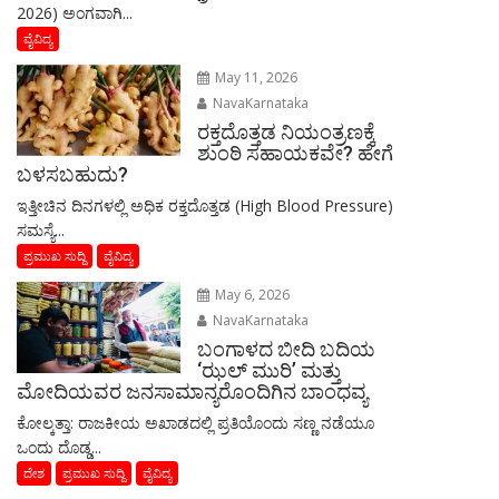
2026) ಅಂಗವಾಗಿ...
ವೈವಿದ್ಯ
May 11, 2026
NavaKarnataka
ರಕ್ತದೊತ್ತಡ ನಿಯಂತ್ರಣಕ್ಕೆ
ಶುಂಠಿ ಸಹಾಯಕವೇ? ಹೇಗೆ
ಬಳಸಬಹುದು?
ಇತ್ತೀಚಿನ ದಿನಗಳಲ್ಲಿ ಅಧಿಕ ರಕ್ತದೊತ್ತಡ (High Blood Pressure)
ಸಮಸ್ಯೆ...
ಪ್ರಮುಖ ಸುದ್ದಿ
ವೈವಿದ್ಯ
May 6, 2026
NavaKarnataka
ಬಂಗಾಳದ ಬೀದಿ ಬದಿಯ
‘ಝಲ್ ಮುರಿ’ ಮತ್ತು
ಮೋದಿಯವರ ಜನಸಾಮಾನ್ಯರೊಂದಿಗಿನ ಬಾಂಧವ್ಯ
​ಕೋಲ್ಕತ್ತಾ: ರಾಜಕೀಯ ಅಖಾಡದಲ್ಲಿ ಪ್ರತಿಯೊಂದು ಸಣ್ಣ ನಡೆಯೂ
ಒಂದು ದೊಡ್ಡ...
ದೇಶ
ಪ್ರಮುಖ ಸುದ್ದಿ
ವೈವಿದ್ಯ