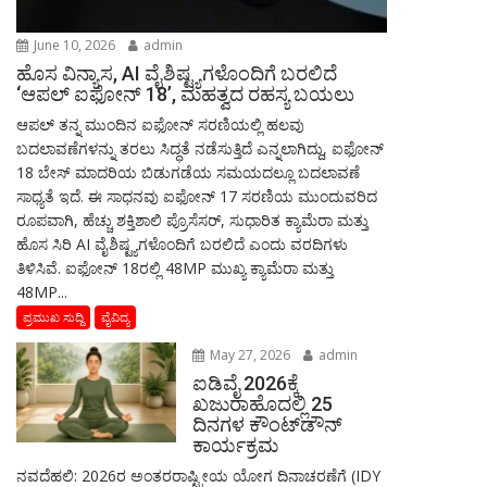
June 10, 2026
admin
ಹೊಸ ವಿನ್ಯಾಸ, AI ವೈಶಿಷ್ಟ್ಯಗಳೊಂದಿಗೆ ಬರಲಿದೆ
‘ಆಪಲ್ ಐಫೋನ್ 18’, ಮಹತ್ವದ ರಹಸ್ಯ ಬಯಲು
ಆಪಲ್ ತನ್ನ ಮುಂದಿನ ಐಫೋನ್ ಸರಣಿಯಲ್ಲಿ ಹಲವು
ಬದಲಾವಣೆಗಳನ್ನು ತರಲು ಸಿದ್ಧತೆ ನಡೆಸುತ್ತಿದೆ ಎನ್ನಲಾಗಿದ್ದು, ಐಫೋನ್
18 ಬೇಸ್ ಮಾದರಿಯ ಬಿಡುಗಡೆಯ ಸಮಯದಲ್ಲೂ ಬದಲಾವಣೆ
ಸಾಧ್ಯತೆ ಇದೆ. ಈ ಸಾಧನವು ಐಫೋನ್ 17 ಸರಣಿಯ ಮುಂದುವರಿದ
ರೂಪವಾಗಿ, ಹೆಚ್ಚು ಶಕ್ತಿಶಾಲಿ ಪ್ರೊಸೆಸರ್, ಸುಧಾರಿತ ಕ್ಯಾಮೆರಾ ಮತ್ತು
ಹೊಸ ಸಿರಿ AI ವೈಶಿಷ್ಟ್ಯಗಳೊಂದಿಗೆ ಬರಲಿದೆ ಎಂದು ವರದಿಗಳು
ತಿಳಿಸಿವೆ. ಐಫೋನ್ 18ರಲ್ಲಿ 48MP ಮುಖ್ಯ ಕ್ಯಾಮೆರಾ ಮತ್ತು
48MP...
ಪ್ರಮುಖ ಸುದ್ದಿ
ವೈವಿದ್ಯ
May 27, 2026
admin
ಐಡಿವೈ 2026ಕ್ಕೆ
ಖಜುರಾಹೊದಲ್ಲಿ 25
ದಿನಗಳ ಕೌಂಟ್‌ಡೌನ್
ಕಾರ್ಯಕ್ರಮ
ನವದೆಹಲಿ: 2026ರ ಅಂತರರಾಷ್ಟ್ರೀಯ ಯೋಗ ದಿನಾಚರಣೆಗೆ (IDY