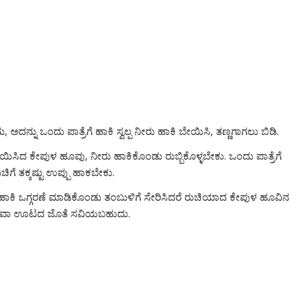
 ಅದನ್ನು ಒಂದು ಪಾತ್ರೆಗೆ ಹಾಕಿ ಸ್ವಲ್ಪ ನೀರು ಹಾಕಿ ಬೇಯಿಸಿ, ತಣ್ಣಗಾಗಲು ಬಿಡಿ.
ಬೇಯಿಸಿದ ಕೇಪುಳ ಹೂವು, ನೀರು ಹಾಕಿಕೊಂಡು ರುಬ್ಬಿಕೊಳ್ಳಬೇಕು. ಒಂದು ಪಾತ್ರೆಗೆ
ಿಗೆ ತಕ್ಕಷ್ಟು ಉಪ್ಪು ಹಾಕಬೇಕು.
ರಿಬೇವು ಹಾಕಿ ಒಗ್ಗರಣೆ ಮಾಡಿಕೊಂಡು ತಂಬುಳಿಗೆ ಸೇರಿಸಿದರೆ ರುಚಿಯಾದ ಕೇಪುಳ ಹೂವಿನ
ು ಅಥವಾ ಊಟದ ಜೊತೆ ಸವಿಯಬಹುದು.