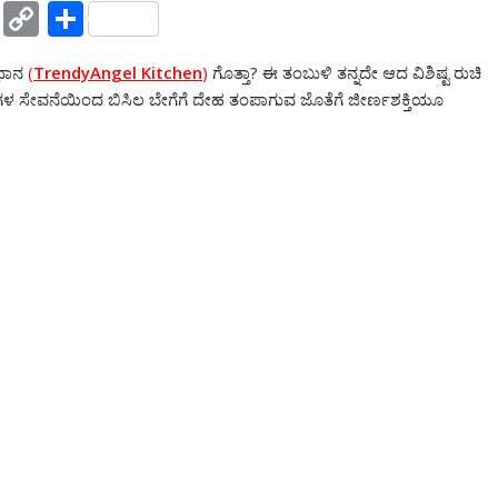
Y
C
S
a
o
h
ಿಧಾನ
(
TrendyAngel Kitchen
)
ಗೊತ್ತಾ? ಈ ತಂಬುಳಿ ತನ್ನದೇ ಆದ ವಿಶಿಷ್ಟ ರುಚಿ
h
p
ar
ಗಳ ಸೇವನೆಯಿಂದ ಬಿಸಿಲ ಬೇಗೆಗೆ ದೇಹ ತಂಪಾಗುವ ಜೊತೆಗೆ ಜೀರ್ಣಶಕ್ತಿಯೂ
o
y
e
o
Li
M
n
ai
k
l