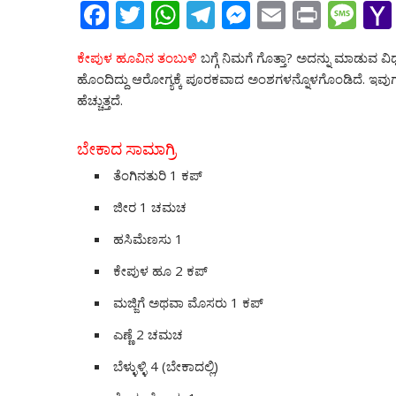
F
T
W
T
M
E
Pr
M
ac
w
h
el
e
m
in
e
ಕೇಪುಳ ಹೂವಿನ ತಂಬುಳಿ
ಬಗ್ಗೆ ನಿಮಗೆ ಗೊತ್ತಾ? ಅದನ್ನು ಮಾಡುವ ವ
e
itt
at
e
ss
ai
t
ss
ಹೊಂದಿದ್ದು ಆರೋಗ್ಯಕ್ಕೆ ಪೂರಕವಾದ ಅಂಶಗಳನ್ನೊಳಗೊಂಡಿದೆ. ಇವು
b
er
s
gr
e
l
a
ಹೆಚ್ಚುತ್ತದೆ.
o
A
a
n
g
o
p
m
g
e
ಬೇಕಾದ ಸಾಮಾಗ್ರಿ
k
p
er
ತೆಂಗಿನತುರಿ 1 ಕಪ್
ಜೀರ 1 ಚಮಚ
ಹಸಿಮೆಣಸು 1
ಕೇಪುಳ ಹೂ 2 ಕಪ್
ಮಜ್ಜಿಗೆ ಅಥವಾ ಮೊಸರು 1 ಕಪ್
ಎಣ್ಣೆ 2 ಚಮಚ
ಬೆಳ್ಳುಳ್ಳಿ 4 (ಬೇಕಾದಲ್ಲಿ)