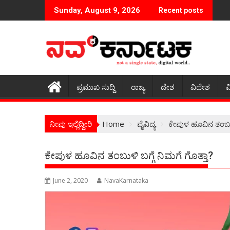
Skip
Sunday, August 9, 2026
Recent posts
to
content
ಪ್ರಮುಖ ಸುದ್ದಿ
ರಾಜ್ಯ
ದೇಶ
ವಿದೇಶ
ವ
ನೀವು ಇಲ್ಲಿದ್ದೀರಿ
Home
ವೈವಿದ್ಯ
ಕೇಪುಳ ಹೂವಿನ ತಂಬುಳಿ
ಕೇಪುಳ ಹೂವಿನ ತಂಬುಳಿ ಬಗ್ಗೆ ನಿಮಗೆ ಗೊತ್ತಾ?
June 2, 2020
NavaKarnataka