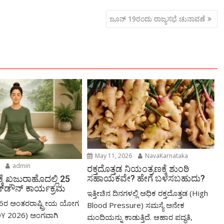
o
y
e
ಜೂನ್ 19ರಂದು ರಾಜ್ಯಸಭೆ ಚುನಾವಣೆ
o
Li
M
n
ai
k
l
May 11, 2026
NavaKarnataka
admin
ರಕ್ತದೊತ್ತಡ ನಿಯಂತ್ರಣಕ್ಕೆ ಶುಂಠಿ
ಸಹಾಯಕವೇ? ಹೇಗೆ ಬಳಸಬಹುದು?
್ಕೆ ಖಜುರಾಹೊದಲ್ಲಿ 25
್‌ಡೌನ್ ಕಾರ್ಯಕ್ರಮ
ಇತ್ತೀಚಿನ ದಿನಗಳಲ್ಲಿ ಅಧಿಕ ರಕ್ತದೊತ್ತಡ (High
26ರ ಅಂತರರಾಷ್ಟ್ರೀಯ ಯೋಗ
Blood Pressure) ಸಮಸ್ಯೆ ಅನೇಕ
IDY 2026) ಅಂಗವಾಗಿ
ಮಂದಿಯನ್ನು ಕಾಡುತ್ತಿದೆ. ಆಹಾರ ಪದ್ಧತಿ,