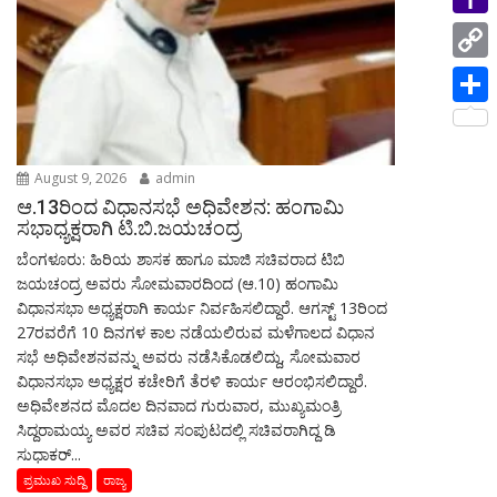
i
p
i
a
e
n
Y
l
n
m
s
g
a
C
t
s
e
h
o
S
a
r
o
p
h
g
o
August 9, 2026
admin
y
a
e
ಆ.13ರಿಂದ ವಿಧಾನಸಭೆ ಅಧಿವೇಶನ: ಹಂಗಾಮಿ
M
L
r
ಸಭಾಧ್ಯಕ್ಷರಾಗಿ ಟಿ.ಬಿ.ಜಯಚಂದ್ರ
a
i
ಬೆಂಗಳೂರು: ಹಿರಿಯ ಶಾಸಕ ಹಾಗೂ ಮಾಜಿ ಸಚಿವರಾದ ಟಿಬಿ
e
i
ಜಯಚಂದ್ರ ಅವರು ಸೋಮವಾರದಿಂದ (ಆ.10) ಹಂಗಾಮಿ
n
ವಿಧಾನಸಭಾ ಅಧ್ಯಕ್ಷರಾಗಿ ಕಾರ್ಯ ನಿರ್ವಹಿಸಲಿದ್ದಾರೆ. ಆಗಸ್ಟ್ 13ರಿಂದ
l
k
27ರವರೆಗೆ 10 ದಿನಗಳ ಕಾಲ ನಡೆಯಲಿರುವ ಮಳೆಗಾಲದ ವಿಧಾನ
ಸಭೆ ಅಧಿವೇಶನವನ್ನು ಅವರು ನಡೆಸಿಕೊಡಲಿದ್ದು, ಸೋಮವಾರ
ವಿಧಾನಸಭಾ ಅಧ್ಯಕ್ಷರ ಕಚೇರಿಗೆ ತೆರಳಿ ಕಾರ್ಯ ಆರಂಭಿಸಲಿದ್ದಾರೆ.
ಅಧಿವೇಶನದ ಮೊದಲ ದಿನವಾದ ಗುರುವಾರ, ಮುಖ್ಯಮಂತ್ರಿ
ಸಿದ್ದರಾಮಯ್ಯ ಅವರ ಸಚಿವ ಸಂಪುಟದಲ್ಲಿ ಸಚಿವರಾಗಿದ್ದ ಡಿ
ಸುಧಾಕರ್...
ಪ್ರಮುಖ ಸುದ್ದಿ
ರಾಜ್ಯ