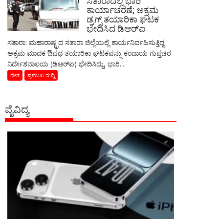
ಸತಾರಾದಲ್ಲಿ ಭಾರಿ
ಕಾರ್ಯಾಚರಣೆ; ಅಕ್ರಮ
ಡ್ರಗ್ಸ್ ತಯಾರಿಕಾ ಘಟಕ
ಭೇದಿಸಿದ ಡಿಆರ್‌ಐ
ಸತಾರಾ: ಮಹಾರಾಷ್ಟ್ರದ ಸತಾರಾ ಜಿಲ್ಲೆಯಲ್ಲಿ ಕಾರ್ಯನಿರ್ವಹಿಸುತ್ತಿದ್ದ
ಅಕ್ರಮ ಮಾದಕ ಔಷಧ ತಯಾರಿಕಾ ಘಟಕವನ್ನು ಕಂದಾಯ ಗುಪ್ತಚರ
ನಿರ್ದೇಶನಾಲಯ (ಡಿಆರ್‌ಐ) ಭೇದಿಸಿದ್ದು, ಭಾರಿ...
ದೇಶ
ಪ್ರಮುಖ ಸುದ್ದಿ
ವೈವಿದ್ಯ