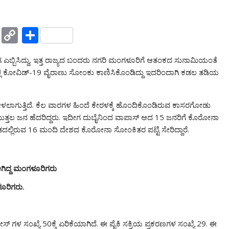
Y
C
S
a
o
h
್ಬಿಸಿದ್ದು, ಇತ್ತ ರಾಜ್ಯದ ಬಂದರು ನಗರಿ ಮಂಗಳೂರಿಗೆ ಆತಂಕದ ಸುನಾಮಿಯಂತೆ
h
p
ar
ಂದಿಯಲ್ಲಿ ಕೋವಿಡ್-19 ವೈರಾಣು ಸೋಂಕು ಕಾಣಿಸಿಕೊಂಡಿದ್ದು ಇದರಿಂದಾಗಿ ಕಡಲ ತಡಿಯ
o
y
e
o
Li
ಂದೇ ಹೇಳಲಾಗುತ್ತಿದೆ. ಕೆಲ ವಾರಗಳ ಹಿಂದೆ ಕೇರಳಕ್ಕೆ ಹೊಂದಿಕೊಂಡಿರುವ ಕಾಸರಗೋಡು
M
n
ತಮುತ್ತಲ ಜನ ಹೆದರಿದ್ದರು. ಇದೀಗ ದುಬೈನಿಂದ ವಾಪಾಸ್ ಆದ 15 ಜನರಿಗೆ ಕೊರೋನಾ
ai
k
ಡದಲ್ಲಿರುವ 16 ಮಂದಿ ದೇಶದ ಕೊರೋನಾ ಸೋಂಕಿತರ ಪಟ್ಟಿ ಸೇರಿದ್ದಾರೆ.
l
ಆಗಿದ್ದ ಮಂಗಳೂರಿಗರು
ಳೂರಿಗರು.
ಕೇಸ್ ಗಳ ಸಂಖ್ಯೆ 50ಕ್ಕೆ ಏರಿಕೆಯಾಗಿದೆ. ಈ ಪೈಕಿ ಸಕ್ರಿಯ ಪ್ರಕರಣಗಳ ಸಂಖ್ಯೆ 29. ಈ