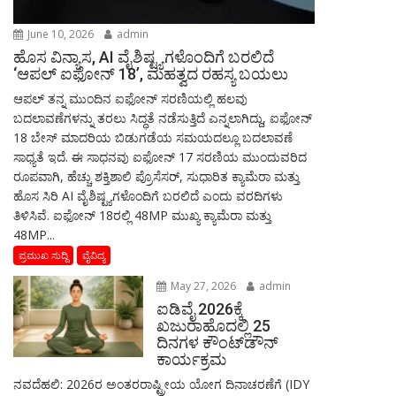
June 10, 2026
admin
ಹೊಸ ವಿನ್ಯಾಸ, AI ವೈಶಿಷ್ಟ್ಯಗಳೊಂದಿಗೆ ಬರಲಿದೆ
‘ಆಪಲ್ ಐಫೋನ್ 18’, ಮಹತ್ವದ ರಹಸ್ಯ ಬಯಲು
ಆಪಲ್ ತನ್ನ ಮುಂದಿನ ಐಫೋನ್ ಸರಣಿಯಲ್ಲಿ ಹಲವು
ಬದಲಾವಣೆಗಳನ್ನು ತರಲು ಸಿದ್ಧತೆ ನಡೆಸುತ್ತಿದೆ ಎನ್ನಲಾಗಿದ್ದು, ಐಫೋನ್
18 ಬೇಸ್ ಮಾದರಿಯ ಬಿಡುಗಡೆಯ ಸಮಯದಲ್ಲೂ ಬದಲಾವಣೆ
ಸಾಧ್ಯತೆ ಇದೆ. ಈ ಸಾಧನವು ಐಫೋನ್ 17 ಸರಣಿಯ ಮುಂದುವರಿದ
ರೂಪವಾಗಿ, ಹೆಚ್ಚು ಶಕ್ತಿಶಾಲಿ ಪ್ರೊಸೆಸರ್, ಸುಧಾರಿತ ಕ್ಯಾಮೆರಾ ಮತ್ತು
ಹೊಸ ಸಿರಿ AI ವೈಶಿಷ್ಟ್ಯಗಳೊಂದಿಗೆ ಬರಲಿದೆ ಎಂದು ವರದಿಗಳು
ತಿಳಿಸಿವೆ. ಐಫೋನ್ 18ರಲ್ಲಿ 48MP ಮುಖ್ಯ ಕ್ಯಾಮೆರಾ ಮತ್ತು
48MP...
ಪ್ರಮುಖ ಸುದ್ದಿ
ವೈವಿದ್ಯ
May 27, 2026
admin
ಐಡಿವೈ 2026ಕ್ಕೆ
ಖಜುರಾಹೊದಲ್ಲಿ 25
ದಿನಗಳ ಕೌಂಟ್‌ಡೌನ್
ಕಾರ್ಯಕ್ರಮ
ನವದೆಹಲಿ: 2026ರ ಅಂತರರಾಷ್ಟ್ರೀಯ ಯೋಗ ದಿನಾಚರಣೆಗೆ (IDY