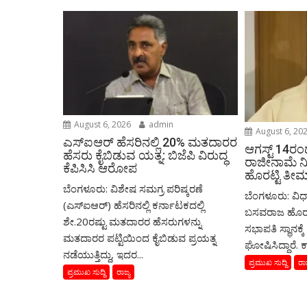
August 6, 2026
admin
August 6, 20
ಎಸ್‌ಐಆರ್‌ ಹೆಸರಿನಲ್ಲಿ 20% ಮತದಾರರ
ಆಗಸ್ಟ್‌ 14ರಂದ
ಹೆಸರು ಕೈಬಿಡುವ ಯತ್ನ: ಬಿಜೆಪಿ ವಿರುದ್ಧ
ರಾಜೀನಾಮೆ 
ಕೆಪಿಸಿಸಿ ಆರೋಪ
ಹೊರಟ್ಟಿ ತೀರ
ಬೆಂಗಳೂರು: ವಿಶೇಷ ಸಮಗ್ರ ಪರಿಷ್ಕರಣೆ
ಬೆಂಗಳೂರು: ವಿ
(ಎಸ್‌ಐಆರ್‌) ಹೆಸರಿನಲ್ಲಿ ಕರ್ನಾಟಕದಲ್ಲಿ
ಬಸವರಾಜ ಹೊರಟ್
ಶೇ.20ರಷ್ಟು ಮತದಾರರ ಹೆಸರುಗಳನ್ನು
ಸಭಾಪತಿ ಸ್ಥಾನಕ್
ಮತದಾರರ ಪಟ್ಟಿಯಿಂದ ಕೈಬಿಡುವ ಪ್ರಯತ್ನ
ಘೋಷಿಸಿದ್ದಾರೆ. 
ನಡೆಯುತ್ತಿದ್ದು, ಇದರ...
ಪ್ರಮುಖ ಸುದ್ದಿ
ರಾಜ
ಪ್ರಮುಖ ಸುದ್ದಿ
ರಾಜ್ಯ