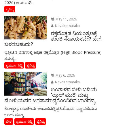
2026) ಅಂಗವಾಗಿ...
ವೈವಿದ್ಯ
May 11, 2026
NavaKarnataka
ರಕ್ತದೊತ್ತಡ ನಿಯಂತ್ರಣಕ್ಕೆ
ಶುಂಠಿ ಸಹಾಯಕವೇ? ಹೇಗೆ
ಬಳಸಬಹುದು?
ಇತ್ತೀಚಿನ ದಿನಗಳಲ್ಲಿ ಅಧಿಕ ರಕ್ತದೊತ್ತಡ (High Blood Pressure)
ಸಮಸ್ಯೆ...
ಪ್ರಮುಖ ಸುದ್ದಿ
ವೈವಿದ್ಯ
May 6, 2026
NavaKarnataka
ಬಂಗಾಳದ ಬೀದಿ ಬದಿಯ
‘ಝಲ್ ಮುರಿ’ ಮತ್ತು
ಮೋದಿಯವರ ಜನಸಾಮಾನ್ಯರೊಂದಿಗಿನ ಬಾಂಧವ್ಯ
​ಕೋಲ್ಕತ್ತಾ: ರಾಜಕೀಯ ಅಖಾಡದಲ್ಲಿ ಪ್ರತಿಯೊಂದು ಸಣ್ಣ ನಡೆಯೂ
ಒಂದು ದೊಡ್ಡ...
ದೇಶ
ಪ್ರಮುಖ ಸುದ್ದಿ
ವೈವಿದ್ಯ