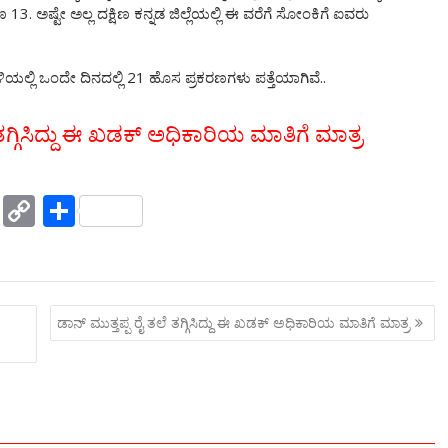
3. ಅಷ್ಟೇ ಅಲ್ಲ ದಕ್ಷಿಣ ಕನ್ನಡ ಜಿಲ್ಲೆಯಲ್ಲಿ ಈ ವರೆಗೆ ಸೋಂಕಿಗೆ ಐವರು
ಯಲ್ಲಿ ಒಂದೇ ದಿನದಲ್ಲಿ 21 ಹೊಸ ಪ್ರಕರಣಗಳು ಪತ್ತೆಯಾಗಿವೆ..
ೆ ತಗ್ಗಿಸಿದ್ದು ಈ ಖಡಕ್ ಅಧಿಕಾರಿಯ ಮಾತಿಗೆ ಮಾತ್ರ
Y
C
S
a
o
h
h
p
ar
o
y
e
ಡಾನ್ ಮುತ್ತಪ್ಪ ರೈ ತಲೆ ತಗ್ಗಿಸಿದ್ದು ಈ ಖಡಕ್ ಅಧಿಕಾರಿಯ ಮಾತಿಗೆ ಮಾತ್ರ
o
Li
M
n
ai
k
l