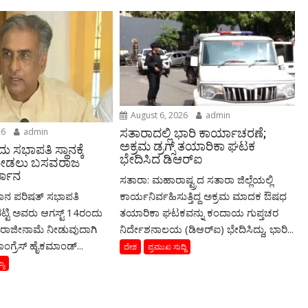
August 6, 2026
admin
26
admin
ಸತಾರಾದಲ್ಲಿ ಭಾರಿ ಕಾರ್ಯಾಚರಣೆ;
ಅಕ್ರಮ ಡ್ರಗ್ಸ್ ತಯಾರಿಕಾ ಘಟಕ
ು ಸಭಾಪತಿ ಸ್ಥಾನಕ್ಕೆ
ಭೇದಿಸಿದ ಡಿಆರ್‌ಐ
ನೀಡಲು ಬಸವರಾಜ
್ಮಾನ
ಸತಾರಾ: ಮಹಾರಾಷ್ಟ್ರದ ಸತಾರಾ ಜಿಲ್ಲೆಯಲ್ಲಿ
ಧಾನ ಪರಿಷತ್ ಸಭಾಪತಿ
ಕಾರ್ಯನಿರ್ವಹಿಸುತ್ತಿದ್ದ ಅಕ್ರಮ ಮಾದಕ ಔಷಧ
ಟಿ ಅವರು ಆಗಸ್ಟ್‌ 14ರಂದು
ತಯಾರಿಕಾ ಘಟಕವನ್ನು ಕಂದಾಯ ಗುಪ್ತಚರ
ಕೆ ರಾಜೀನಾಮೆ ನೀಡುವುದಾಗಿ
ನಿರ್ದೇಶನಾಲಯ (ಡಿಆರ್‌ಐ) ಭೇದಿಸಿದ್ದು, ಭಾರಿ...
ಕಾಂಗ್ರೆಸ್ ಹೈಕಮಾಂಡ್...
ದೇಶ
ಪ್ರಮುಖ ಸುದ್ದಿ
್ಯ