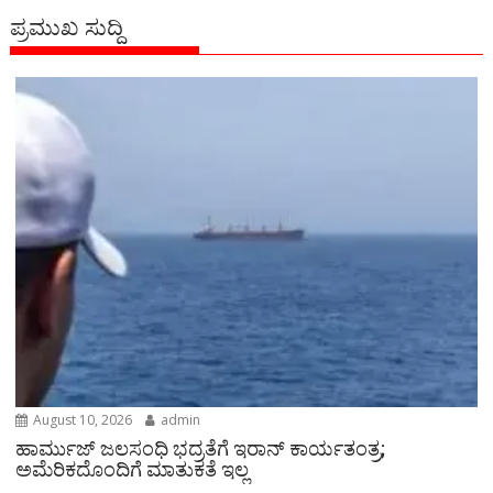
ಪ್ರಮುಖ ಸುದ್ದಿ
August 10, 2026
admin
ಹಾರ್ಮುಜ್ ಜಲಸಂಧಿ ಭದ್ರತೆಗೆ ಇರಾನ್ ಕಾರ್ಯತಂತ್ರ;
ಅಮೆರಿಕದೊಂದಿಗೆ ಮಾತುಕತೆ ಇಲ್ಲ