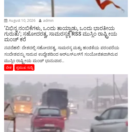
August 10, 2026
admin
‘ವಿಭಿನ್ನ ನಂಬಿಕೆಗಳು, ಒಂದು ತಾಯ್ನಾಡು, ಒಂದು ಭಾರತೀಯ
ಗುರುತು’; ಸಹೋದರತ್ವ, ಸಾಮರಸ್ಯಕ್ಕೆ RSS ಮುಸ್ಲಿಂ ರಾಷ್ಟ್ರೀಯ
ಮಂಚ್ ಕರೆ
ನವದೆಹಲಿ: ದೇಶದಲ್ಲಿ ಸಹೋದರತ್ವ, ಸಾಮರಸ್ಯ ಮತ್ತು ಹಂಚಿಕೆಯ ಪರಂಪರೆಯ
ಸಂದೇಶವನ್ನು ಸಾರುವ ಉದ್ದೇಶದಿಂದ ಆರ್‌ಎಸ್‌ಎಸ್‌ಗೆ ಸಂಯೋಜಿತವಾಗಿರುವ
ಮುಸ್ಲಿಂ ರಾಷ್ಟ್ರೀಯ ಮಂಚ್ ಭಾನುವಾರ...
ದೇಶ
ಪ್ರಮುಖ ಸುದ್ದಿ