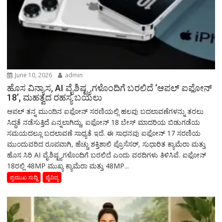
June 10, 2026
admin
ಹೊಸ ವಿನ್ಯಾಸ, AI ವೈಶಿಷ್ಟ್ಯಗಳೊಂದಿಗೆ ಬರಲಿದೆ ‘ಆಪಲ್ ಐಫೋನ್
18’, ಮಹತ್ವದ ರಹಸ್ಯ ಬಯಲು
ಆಪಲ್ ತನ್ನ ಮುಂದಿನ ಐಫೋನ್ ಸರಣಿಯಲ್ಲಿ ಹಲವು ಬದಲಾವಣೆಗಳನ್ನು ತರಲು
ಸಿದ್ಧತೆ ನಡೆಸುತ್ತಿದೆ ಎನ್ನಲಾಗಿದ್ದು, ಐಫೋನ್ 18 ಬೇಸ್ ಮಾದರಿಯ ಬಿಡುಗಡೆಯ
ಸಮಯದಲ್ಲೂ ಬದಲಾವಣೆ ಸಾಧ್ಯತೆ ಇದೆ. ಈ ಸಾಧನವು ಐಫೋನ್ 17 ಸರಣಿಯ
ಮುಂದುವರಿದ ರೂಪವಾಗಿ, ಹೆಚ್ಚು ಶಕ್ತಿಶಾಲಿ ಪ್ರೊಸೆಸರ್, ಸುಧಾರಿತ ಕ್ಯಾಮೆರಾ ಮತ್ತು
ಹೊಸ ಸಿರಿ AI ವೈಶಿಷ್ಟ್ಯಗಳೊಂದಿಗೆ ಬರಲಿದೆ ಎಂದು ವರದಿಗಳು ತಿಳಿಸಿವೆ. ಐಫೋನ್
18ರಲ್ಲಿ 48MP ಮುಖ್ಯ ಕ್ಯಾಮೆರಾ ಮತ್ತು 48MP...
ಪ್ರಮುಖ ಸುದ್ದಿ
ವೈವಿದ್ಯ