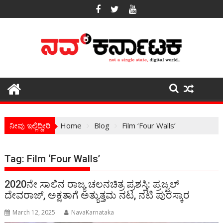
Skip
to
content
ನೀವು ಇಲ್ಲಿದ್ದೀರಿ
Home
Blog
Film ‘Four Walls’
Tag:
Film ‘Four Walls’
2020ನೇ ಸಾಲಿನ ರಾಜ್ಯ ಚಲನಚಿತ್ರ ಪ್ರಶಸ್ತಿ: ಪ್ರಜ್ವಲ್
ದೇವರಾಜ್, ಅಕ್ಷತಾಗೆ ಅತ್ಯುತ್ತಮ ನಟ, ನಟಿ ಪುರಸ್ಕಾರ
March 12, 2025
NavaKarnataka