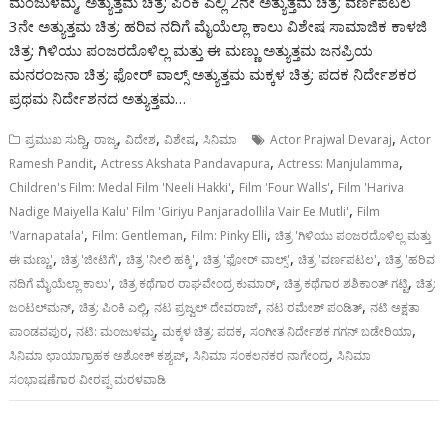
ಮಂಜುಳಮ್ಮ, ಅತ್ಯುತ್ತಮ ಚಿತ್ರ: ಪಿಂಕಿ ಎಲ್ಲಿ 2ನೇ ಅತ್ಯುತ್ತಮ ಚಿತ್ರ: ವರ್ಣಪಟಲ
3ನೇ ಅತ್ಯುತ್ತಮ ಚಿತ್ರ: ಹರಿವ ನದಿಗೆ ಮೈಯೆಲ್ಲಾ ಕಾಲು ವಿಶೇಷ ಸಾಮಾಜಿಕ ಕಾಳಜಿ
ಚಿತ್ರ: ಗಿಳಿಯು ಪಂಜರದೊಳಿಲ್ಲ ಮತ್ತು ಈ ಮಣ್ಣು ಅತ್ಯುತ್ತಮ ಜನಪ್ರಿಯ
ಮನರಂಜನಾ ಚಿತ್ರ: ಫೋರ್ ವಾಲ್ಸ್ ಅತ್ಯುತ್ತಮ ಮಕ್ಕಳ ಚಿತ್ರ: ಪದಕ ನಿರ್ದೇಶಕರ
ಪ್ರಥಮ ನಿರ್ದೇಶನದ ಅತ್ಯುತ್ತಮ…
,
,
,
,
,
ಪ್ರಮುಖ ಸುದ್ದಿ
ರಾಜ್ಯ
ವಿದೇಶ
ವಿಶೇಷ
ಸಿನಿಮಾ
Actor Prajwal Devaraj
Actor
,
,
,
Ramesh Pandit
Actress Akshata Pandavapura
Actress: Manjulamma
,
,
Children's Film: Medal Film 'Neeli Hakki'
Film 'Four Walls'
Film 'Hariva
,
Nadige Maiyella Kalu' Film 'Giriyu Panjaradollila Vair Ee Mutli'
Film
,
,
,
'Varnapatala'
Film: Gentleman
Film: Pinky Elli
ಚಿತ್ರ 'ಗಿಳಿಯು ಪಂಜರದೊಳಿಲ್ಲ ಮತ್ತು
,
,
,
,
,
ಈ ಮಣ್ಣು'
ಚಿತ್ರ 'ಜೀಟಿಗೆ'
ಚಿತ್ರ 'ನೀಲಿ ಹಕ್ಕಿ'
ಚಿತ್ರ 'ಫೋರ್ ವಾಲ್ಸ್'
ಚಿತ್ರ 'ವರ್ಣಪಟಲ'
ಚಿತ್ರ 'ಹರಿವ
,
,
,
ನದಿಗೆ ಮೈಯೆಲ್ಲಾ ಕಾಲು'
ಚಿತ್ರ ಕಥೆಗಾರ ರಾಘವೇಂದ್ರ ಕುಮಾರ್‍
ಚಿತ್ರ ಕಥೆಗಾರ ಶಶಿಕಾಂತ್‍ ಗಟ್ಟಿ
ಚಿತ್ರ:
,
,
,
,
ಜಂಟಲ್‌ಮನ್
ಚಿತ್ರ: ಪಿಂಕಿ ಎಲ್ಲಿ
ನಟ ಪ್ರಜ್ವಲ್‍ ದೇವರಾಜ್‍
ನಟ ರಮೇಶ್‍ ಪಂಡಿತ್‍
ನಟಿ ಅಕ್ಷತಾ
,
,
,
,
ಪಾಂಡವಪುರ
ನಟಿ: ಮಂಜುಳಮ್ಮ
ಮಕ್ಕಳ ಚಿತ್ರ: ಪದಕ
ಸಂಗೀತ ನಿರ್ದೇಶಕ ಗಗನ್‍ ಬಡೇರಿಯಾ
,
,
ಸಿನಿಮಾ ಛಾಯಾಗ್ರಾಹಕ ಅಶೋಕ್ ಕಶ್ಯಪ್‍
ಸಿನಿಮಾ ಸಂಕಲನಕರ ನಾಗೇಂದ್ರ
ಸಿನಿಮಾ
ಸಂಭಾಷಣೆಗಾರ ವೀರಪ್ಪ ಮರಳವಾಡಿ