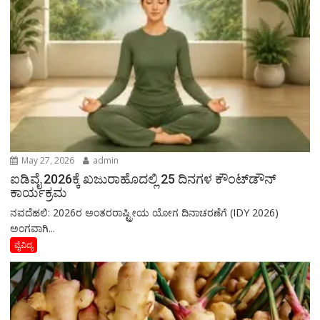
May 27, 2026
admin
ಐಡಿವೈ 2026ಕ್ಕೆ ಖಜುರಾಹೊದಲ್ಲಿ 25 ದಿನಗಳ ಕೌಂಟ್‌ಡೌನ್
ಕಾರ್ಯಕ್ರಮ
ನವದೆಹಲಿ: 2026ರ ಅಂತರರಾಷ್ಟ್ರೀಯ ಯೋಗ ದಿನಾಚರಣೆಗೆ (IDY 2026)
ಅಂಗವಾಗಿ...
ವೈವಿದ್ಯ