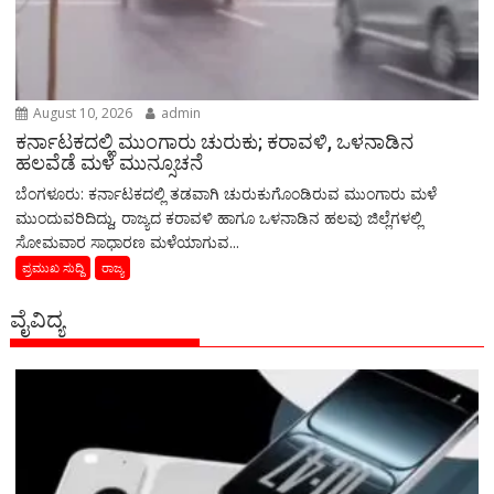
August 10, 2026
admin
ಕರ್ನಾಟಕದಲ್ಲಿ ಮುಂಗಾರು ಚುರುಕು; ಕರಾವಳಿ, ಒಳನಾಡಿನ
ಹಲವೆಡೆ ಮಳೆ ಮುನ್ಸೂಚನೆ
ಬೆಂಗಳೂರು: ಕರ್ನಾಟಕದಲ್ಲಿ ತಡವಾಗಿ ಚುರುಕುಗೊಂಡಿರುವ ಮುಂಗಾರು ಮಳೆ
ಮುಂದುವರಿದಿದ್ದು, ರಾಜ್ಯದ ಕರಾವಳಿ ಹಾಗೂ ಒಳನಾಡಿನ ಹಲವು ಜಿಲ್ಲೆಗಳಲ್ಲಿ
ಸೋಮವಾರ ಸಾಧಾರಣ ಮಳೆಯಾಗುವ...
ಪ್ರಮುಖ ಸುದ್ದಿ
ರಾಜ್ಯ
ವೈವಿದ್ಯ