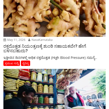
May 11, 2026
NavaKarnataka
ರಕ್ತದೊತ್ತಡ ನಿಯಂತ್ರಣಕ್ಕೆ ಶುಂಠಿ ಸಹಾಯಕವೇ? ಹೇಗೆ
ಬಳಸಬಹುದು?
ಇತ್ತೀಚಿನ ದಿನಗಳಲ್ಲಿ ಅಧಿಕ ರಕ್ತದೊತ್ತಡ (High Blood Pressure) ಸಮಸ್ಯೆ...
ಪ್ರಮುಖ ಸುದ್ದಿ
ವೈವಿದ್ಯ