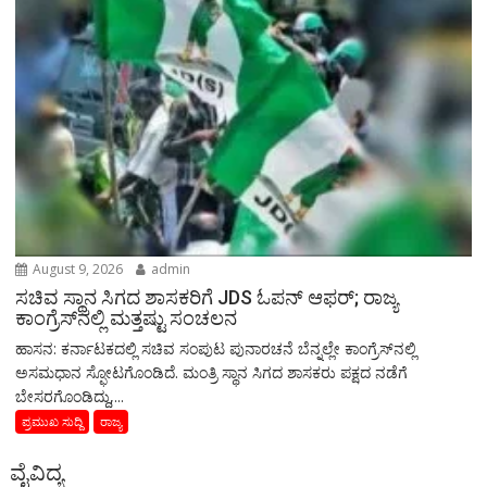
August 9, 2026
admin
ಸಚಿವ ಸ್ಥಾನ ಸಿಗದ ಶಾಸಕರಿಗೆ JDS ಓಪನ್ ಆಫರ್; ರಾಜ್ಯ
ಕಾಂಗ್ರೆಸ್‌ನಲ್ಲಿ ಮತ್ತಷ್ಟು ಸಂಚಲನ
ಹಾಸನ: ಕರ್ನಾಟಕದಲ್ಲಿ ಸಚಿವ ಸಂಪುಟ ಪುನಾರಚನೆ ಬೆನ್ನಲ್ಲೇ ಕಾಂಗ್ರೆಸ್​​​​ನಲ್ಲಿ
ಅಸಮಧಾನ ಸ್ಫೋಟಗೊಂಡಿದೆ. ಮಂತ್ರಿ ಸ್ಥಾನ ಸಿಗದ ಶಾಸಕರು ಪಕ್ಷದ ನಡೆಗೆ
ಬೇಸರಗೊಂಡಿದ್ದು,...
ಪ್ರಮುಖ ಸುದ್ದಿ
ರಾಜ್ಯ
ವೈವಿದ್ಯ