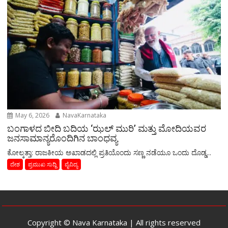
May 6, 2026
NavaKarnataka
ಬಂಗಾಳದ ಬೀದಿ ಬದಿಯ ‘ಝಲ್ ಮುರಿ’ ಮತ್ತು ಮೋದಿಯವರ
ಜನಸಾಮಾನ್ಯರೊಂದಿಗಿನ ಬಾಂಧವ್ಯ
​ಕೋಲ್ಕತ್ತಾ: ರಾಜಕೀಯ ಅಖಾಡದಲ್ಲಿ ಪ್ರತಿಯೊಂದು ಸಣ್ಣ ನಡೆಯೂ ಒಂದು ದೊಡ್ಡ...
ದೇಶ
ಪ್ರಮುಖ ಸುದ್ದಿ
ವೈವಿದ್ಯ
Copyright © Nava Karnataka | All rights reserved