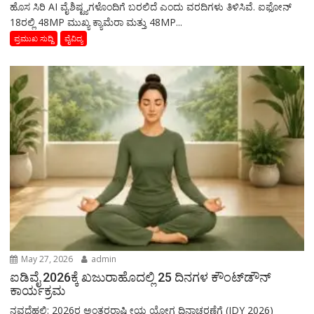
ಹೊಸ ಸಿರಿ AI ವೈಶಿಷ್ಟ್ಯಗಳೊಂದಿಗೆ ಬರಲಿದೆ ಎಂದು ವರದಿಗಳು ತಿಳಿಸಿವೆ. ಐಫೋನ್
18ರಲ್ಲಿ 48MP ಮುಖ್ಯ ಕ್ಯಾಮೆರಾ ಮತ್ತು 48MP...
ಪ್ರಮುಖ ಸುದ್ದಿ
ವೈವಿದ್ಯ
May 27, 2026
admin
ಐಡಿವೈ 2026ಕ್ಕೆ ಖಜುರಾಹೊದಲ್ಲಿ 25 ದಿನಗಳ ಕೌಂಟ್‌ಡೌನ್
ಕಾರ್ಯಕ್ರಮ
ನವದೆಹಲಿ: 2026ರ ಅಂತರರಾಷ್ಟ್ರೀಯ ಯೋಗ ದಿನಾಚರಣೆಗೆ (IDY 2026)