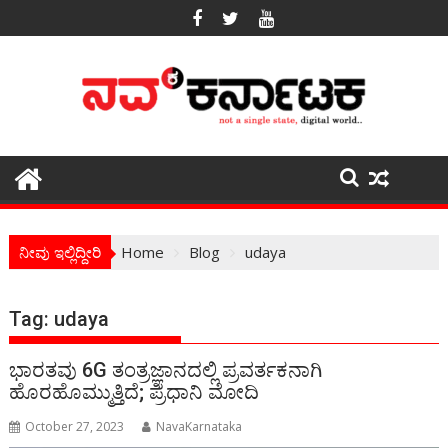
Skip
to
content
ನೀವು ಇಲ್ಲಿದ್ದೀರಿ
Home
Blog
udaya
Tag:
udaya
ಭಾರತವು 6G ತಂತ್ರಜ್ಞಾನದಲ್ಲಿ ಪ್ರವರ್ತಕನಾಗಿ
ಹೊರಹೊಮ್ಮುತ್ತಿದೆ; ಪ್ರಧಾನಿ ಮೋದಿ
October 27, 2023
NavaKarnataka