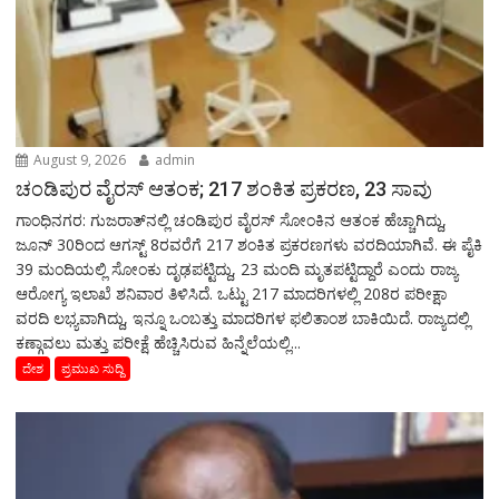
August 9, 2026
admin
ಚಂಡಿಪುರ ವೈರಸ್ ಆತಂಕ; 217 ಶಂಕಿತ ಪ್ರಕರಣ, 23 ಸಾವು
ಗಾಂಧಿನಗರ: ಗುಜರಾತ್‌ನಲ್ಲಿ ಚಂಡಿಪುರ ವೈರಸ್ ಸೋಂಕಿನ ಆತಂಕ ಹೆಚ್ಚಾಗಿದ್ದು,
ಜೂನ್ 30ರಿಂದ ಆಗಸ್ಟ್ 8ರವರೆಗೆ 217 ಶಂಕಿತ ಪ್ರಕರಣಗಳು ವರದಿಯಾಗಿವೆ. ಈ ಪೈಕಿ
39 ಮಂದಿಯಲ್ಲಿ ಸೋಂಕು ದೃಢಪಟ್ಟಿದ್ದು, 23 ಮಂದಿ ಮೃತಪಟ್ಟಿದ್ದಾರೆ ಎಂದು ರಾಜ್ಯ
ಆರೋಗ್ಯ ಇಲಾಖೆ ಶನಿವಾರ ತಿಳಿಸಿದೆ. ಒಟ್ಟು 217 ಮಾದರಿಗಳಲ್ಲಿ 208ರ ಪರೀಕ್ಷಾ
ವರದಿ ಲಭ್ಯವಾಗಿದ್ದು, ಇನ್ನೂ ಒಂಬತ್ತು ಮಾದರಿಗಳ ಫಲಿತಾಂಶ ಬಾಕಿಯಿದೆ. ರಾಜ್ಯದಲ್ಲಿ
ಕಣ್ಗಾವಲು ಮತ್ತು ಪರೀಕ್ಷೆ ಹೆಚ್ಚಿಸಿರುವ ಹಿನ್ನೆಲೆಯಲ್ಲಿ...
ದೇಶ
ಪ್ರಮುಖ ಸುದ್ದಿ