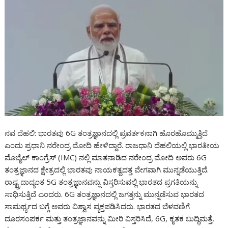
ನವ ದೆಹಲಿ: ಭಾರತವು 6G ತಂತ್ರಜ್ಞಾನದಲ್ಲಿ ಪ್ರವರ್ತಕನಾಗಿ ಹೊರಹೊಮ್ಮುತ್ತಿದೆ
ಎಂದು ಪ್ರಧಾನಿ ನರೇಂದ್ರ ಮೋದಿ ಹೇಳಿದ್ದಾರೆ. ರಾಜಧಾನಿ ದೆಹಲಿಯಲ್ಲಿ ಭಾರತೀಯ
ಮೊಬೈಲ್ ಕಾಂಗ್ರೆಸ್ (IMC) ನಲ್ಲಿ ಮಾತನಾಡಿದ ನರೇಂದ್ರ ಮೋದಿ ಅವರು 6G
ತಂತ್ರಜ್ಞಾನದ ಕ್ಷೇತ್ರದಲ್ಲಿ ಭಾರತವು ನಾಯಕತ್ವದತ್ತ ವೇಗವಾಗಿ ಮುನ್ನಡೆಯುತ್ತಿದೆ.
ರಾಷ್ಟ್ರದಾದ್ಯಂತ 5G ತಂತ್ರಜ್ಞಾನವನ್ನು ವಿಸ್ತರಿಸುವಲ್ಲಿ ಭಾರತದ ಪ್ರಗತಿಯನ್ನು
ಸಾಧಿಸುತ್ತಿದೆ ಎಂದರು. 6G ತಂತ್ರಜ್ಞಾನದಲ್ಲಿ ಜಗತ್ತನ್ನು ಮುನ್ನಡೆಸುವ ಭಾರತದ
ಸಾಮರ್ಥ್ಯದ ಬಗ್ಗೆ ಅವರು ವಿಶ್ವಾಸ ವ್ಯಕ್ತಪಡಿಸಿದರು. ಭಾರತದ ಬೆಳವಣಿಗೆ
ದೂರಸಂಪರ್ಕ ಮತ್ತು ತಂತ್ರಜ್ಞಾನವನ್ನು ಮೀರಿ ವಿಸ್ತರಿಸಿದೆ, 6G, ಕೃತಕ ಬುದ್ಧಿಮತ್ತೆ,