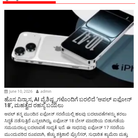
June 10, 2026
admin
ಹೊಸ ವಿನ್ಯಾಸ, AI ವೈಶಿಷ್ಟ್ಯಗಳೊಂದಿಗೆ ಬರಲಿದೆ ‘ಆಪಲ್ ಐಫೋನ್
18’, ಮಹತ್ವದ ರಹಸ್ಯ ಬಯಲು
ಆಪಲ್ ತನ್ನ ಮುಂದಿನ ಐಫೋನ್ ಸರಣಿಯಲ್ಲಿ ಹಲವು ಬದಲಾವಣೆಗಳನ್ನು ತರಲು
ಸಿದ್ಧತೆ ನಡೆಸುತ್ತಿದೆ ಎನ್ನಲಾಗಿದ್ದು, ಐಫೋನ್ 18 ಬೇಸ್ ಮಾದರಿಯ ಬಿಡುಗಡೆಯ
ಸಮಯದಲ್ಲೂ ಬದಲಾವಣೆ ಸಾಧ್ಯತೆ ಇದೆ. ಈ ಸಾಧನವು ಐಫೋನ್ 17 ಸರಣಿಯ
ಮುಂದುವರಿದ ರೂಪವಾಗಿ, ಹೆಚ್ಚು ಶಕ್ತಿಶಾಲಿ ಪ್ರೊಸೆಸರ್, ಸುಧಾರಿತ ಕ್ಯಾಮೆರಾ ಮತ್ತು