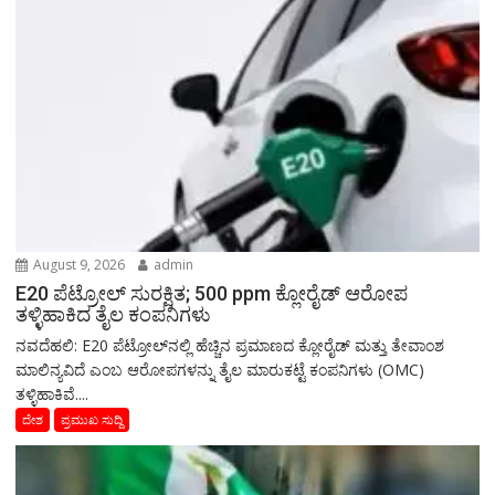
August 9, 2026
admin
E20 ಪೆಟ್ರೋಲ್ ಸುರಕ್ಷಿತ; 500 ppm ಕ್ಲೋರೈಡ್ ಆರೋಪ
ತಳ್ಳಿಹಾಕಿದ ತೈಲ ಕಂಪನಿಗಳು
ನವದೆಹಲಿ: E20 ಪೆಟ್ರೋಲ್‌ನಲ್ಲಿ ಹೆಚ್ಚಿನ ಪ್ರಮಾಣದ ಕ್ಲೋರೈಡ್ ಮತ್ತು ತೇವಾಂಶ
ಮಾಲಿನ್ಯವಿದೆ ಎಂಬ ಆರೋಪಗಳನ್ನು ತೈಲ ಮಾರುಕಟ್ಟೆ ಕಂಪನಿಗಳು (OMC)
ತಳ್ಳಿಹಾಕಿವೆ....
ದೇಶ
ಪ್ರಮುಖ ಸುದ್ದಿ