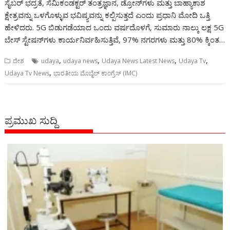
ಸೈಬರ್ ಭದ್ರತೆ, ಸೆಮಿಕಂಡಕ್ಟರ್ ತಂತ್ರಜ್ಞಾನ, ಡ್ರೋನ್‌ಗಳು ಮತ್ತು ಬಾಹ್ಯಾಕಾಶ
ಕ್ಷೇತ್ರವನ್ನು ಒಳಗೊಳ್ಳುವ ಭವಿಷ್ಯವನ್ನು ಕಲ್ಪಿಸುತ್ತದೆ ಎಂದು ಪ್ರಧಾನಿ ಮೋದಿ ಒತ್ತಿ
ಹೇಳಿದರು. 5G ಬಿಡುಗಡೆಯಾದ ಒಂದು ವರ್ಷದೊಳಗೆ, ಸುಮಾರು ನಾಲ್ಕು ಲಕ್ಷ 5G
ಬೇಸ್ ಸ್ಟೇಷನ್‌ಗಳು ಕಾರ್ಯನಿರ್ವಹಿಸುತ್ತಿವೆ, 97% ನಗರಗಳು ಮತ್ತು 80% ಕ್ಕಿಂತ…
,
,
,
,
ದೇಶ
udaya
udaya news
Udaya News Latest News
Udaya Tv
,
Udaya Tv News
ಭಾರತೀಯ ಮೊಬೈಲ್ ಕಾಂಗ್ರೆಸ್ (IMC)
ಪ್ರಮುಖ ಸುದ್ದಿ