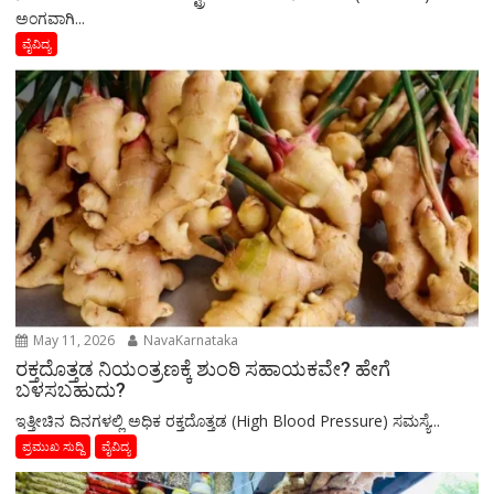
ಅಂಗವಾಗಿ...
ವೈವಿದ್ಯ
May 11, 2026
NavaKarnataka
ರಕ್ತದೊತ್ತಡ ನಿಯಂತ್ರಣಕ್ಕೆ ಶುಂಠಿ ಸಹಾಯಕವೇ? ಹೇಗೆ
ಬಳಸಬಹುದು?
ಇತ್ತೀಚಿನ ದಿನಗಳಲ್ಲಿ ಅಧಿಕ ರಕ್ತದೊತ್ತಡ (High Blood Pressure) ಸಮಸ್ಯೆ...
ಪ್ರಮುಖ ಸುದ್ದಿ
ವೈವಿದ್ಯ