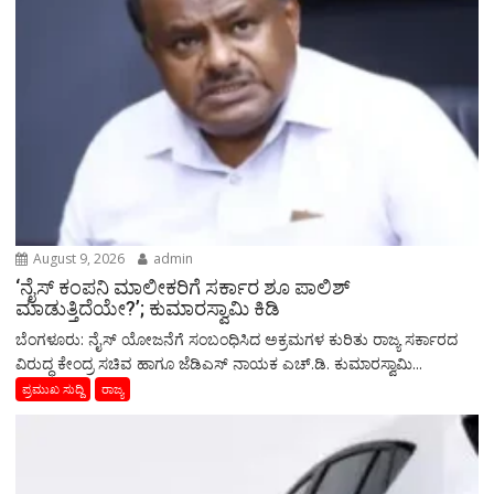
August 9, 2026
admin
‘ನೈಸ್ ಕಂಪನಿ ಮಾಲೀಕರಿಗೆ ಸರ್ಕಾರ ಶೂ ಪಾಲಿಶ್
ಮಾಡುತ್ತಿದೆಯೇ?’; ಕುಮಾರಸ್ವಾಮಿ ಕಿಡಿ
ಬೆಂಗಳೂರು: ನೈಸ್ ಯೋಜನೆಗೆ ಸಂಬಂಧಿಸಿದ ಅಕ್ರಮಗಳ ಕುರಿತು ರಾಜ್ಯ ಸರ್ಕಾರದ
ವಿರುದ್ಧ ಕೇಂದ್ರ ಸಚಿವ ಹಾಗೂ ಜೆಡಿಎಸ್ ನಾಯಕ ಎಚ್.ಡಿ. ಕುಮಾರಸ್ವಾಮಿ...
ಪ್ರಮುಖ ಸುದ್ದಿ
ರಾಜ್ಯ