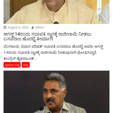
August 6, 2026
admin
ಆಗಸ್ಟ್‌ 14ರಂದು ಸಭಾಪತಿ ಸ್ಥಾನಕ್ಕೆ ರಾಜೀನಾಮೆ ನೀಡಲು
ಬಸವರಾಜ ಹೊರಟ್ಟಿ ತೀರ್ಮಾನ
ಬೆಂಗಳೂರು: ವಿಧಾನ ಪರಿಷತ್ ಸಭಾಪತಿ ಬಸವರಾಜ ಹೊರಟ್ಟಿ ಅವರು ಆಗಸ್ಟ್‌
14ರಂದು ಸಭಾಪತಿ ಸ್ಥಾನಕ್ಕೆ ರಾಜೀನಾಮೆ ನೀಡುವುದಾಗಿ ಘೋಷಿಸಿದ್ದಾರೆ.
ಕಾಂಗ್ರೆಸ್ ಹೈಕಮಾಂಡ್...
ಪ್ರಮುಖ ಸುದ್ದಿ
ರಾಜ್ಯ