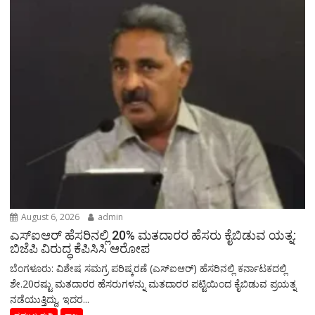
August 6, 2026
admin
ಎಸ್‌ಐಆರ್‌ ಹೆಸರಿನಲ್ಲಿ 20% ಮತದಾರರ ಹೆಸರು ಕೈಬಿಡುವ ಯತ್ನ:
ಬಿಜೆಪಿ ವಿರುದ್ಧ ಕೆಪಿಸಿಸಿ ಆರೋಪ
ಬೆಂಗಳೂರು: ವಿಶೇಷ ಸಮಗ್ರ ಪರಿಷ್ಕರಣೆ (ಎಸ್‌ಐಆರ್‌) ಹೆಸರಿನಲ್ಲಿ ಕರ್ನಾಟಕದಲ್ಲಿ
ಶೇ.20ರಷ್ಟು ಮತದಾರರ ಹೆಸರುಗಳನ್ನು ಮತದಾರರ ಪಟ್ಟಿಯಿಂದ ಕೈಬಿಡುವ ಪ್ರಯತ್ನ
ನಡೆಯುತ್ತಿದ್ದು, ಇದರ...