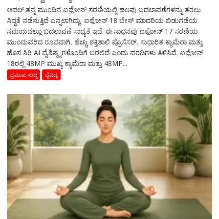
ಆಪಲ್ ತನ್ನ ಮುಂದಿನ ಐಫೋನ್ ಸರಣಿಯಲ್ಲಿ ಹಲವು ಬದಲಾವಣೆಗಳನ್ನು ತರಲು
ಸಿದ್ಧತೆ ನಡೆಸುತ್ತಿದೆ ಎನ್ನಲಾಗಿದ್ದು, ಐಫೋನ್ 18 ಬೇಸ್ ಮಾದರಿಯ ಬಿಡುಗಡೆಯ
ಸಮಯದಲ್ಲೂ ಬದಲಾವಣೆ ಸಾಧ್ಯತೆ ಇದೆ. ಈ ಸಾಧನವು ಐಫೋನ್ 17 ಸರಣಿಯ
ಮುಂದುವರಿದ ರೂಪವಾಗಿ, ಹೆಚ್ಚು ಶಕ್ತಿಶಾಲಿ ಪ್ರೊಸೆಸರ್, ಸುಧಾರಿತ ಕ್ಯಾಮೆರಾ ಮತ್ತು
ಹೊಸ ಸಿರಿ AI ವೈಶಿಷ್ಟ್ಯಗಳೊಂದಿಗೆ ಬರಲಿದೆ ಎಂದು ವರದಿಗಳು ತಿಳಿಸಿವೆ. ಐಫೋನ್
18ರಲ್ಲಿ 48MP ಮುಖ್ಯ ಕ್ಯಾಮೆರಾ ಮತ್ತು 48MP...
ಪ್ರಮುಖ ಸುದ್ದಿ
ವೈವಿದ್ಯ