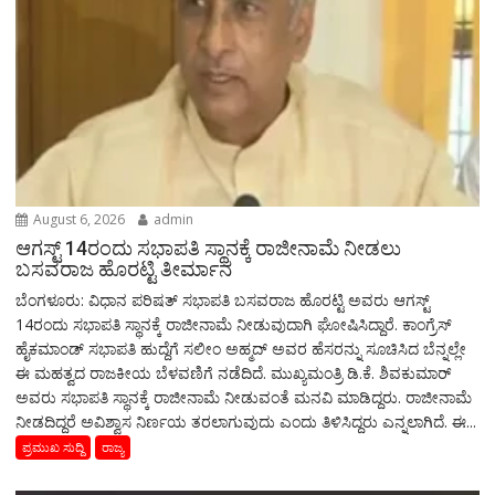
August 6, 2026
admin
ಆಗಸ್ಟ್‌ 14ರಂದು ಸಭಾಪತಿ ಸ್ಥಾನಕ್ಕೆ ರಾಜೀನಾಮೆ ನೀಡಲು
ಬಸವರಾಜ ಹೊರಟ್ಟಿ ತೀರ್ಮಾನ
ಬೆಂಗಳೂರು: ವಿಧಾನ ಪರಿಷತ್ ಸಭಾಪತಿ ಬಸವರಾಜ ಹೊರಟ್ಟಿ ಅವರು ಆಗಸ್ಟ್‌
14ರಂದು ಸಭಾಪತಿ ಸ್ಥಾನಕ್ಕೆ ರಾಜೀನಾಮೆ ನೀಡುವುದಾಗಿ ಘೋಷಿಸಿದ್ದಾರೆ. ಕಾಂಗ್ರೆಸ್
ಹೈಕಮಾಂಡ್ ಸಭಾಪತಿ ಹುದ್ದೆಗೆ ಸಲೀಂ ಅಹ್ಮದ್ ಅವರ ಹೆಸರನ್ನು ಸೂಚಿಸಿದ ಬೆನ್ನಲ್ಲೇ
ಈ ಮಹತ್ವದ ರಾಜಕೀಯ ಬೆಳವಣಿಗೆ ನಡೆದಿದೆ. ಮುಖ್ಯಮಂತ್ರಿ ಡಿ.ಕೆ. ಶಿವಕುಮಾರ್
ಅವರು ಸಭಾಪತಿ ಸ್ಥಾನಕ್ಕೆ ರಾಜೀನಾಮೆ ನೀಡುವಂತೆ ಮನವಿ ಮಾಡಿದ್ದರು. ರಾಜೀನಾಮೆ
ನೀಡದಿದ್ದರೆ ಅವಿಶ್ವಾಸ ನಿರ್ಣಯ ತರಲಾಗುವುದು ಎಂದು ತಿಳಿಸಿದ್ದರು ಎನ್ನಲಾಗಿದೆ. ಈ...
ಪ್ರಮುಖ ಸುದ್ದಿ
ರಾಜ್ಯ