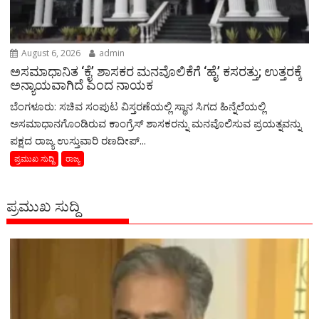
August 6, 2026
admin
ಅಸಮಾಧಾನಿತ ‘ಕೈ’ ಶಾಸಕರ ಮನವೊಲಿಕೆಗೆ ‘ಹೈ’ ಕಸರತ್ತು; ಉತ್ತರಕ್ಕೆ
ಅನ್ಯಾಯವಾಗಿದೆ ಎಂದ ನಾಯಕ
ಬೆಂಗಳೂರು: ಸಚಿವ ಸಂಪುಟ ವಿಸ್ತರಣೆಯಲ್ಲಿ ಸ್ಥಾನ ಸಿಗದ ಹಿನ್ನೆಲೆಯಲ್ಲಿ
ಅಸಮಾಧಾನಗೊಂಡಿರುವ ಕಾಂಗ್ರೆಸ್ ಶಾಸಕರನ್ನು ಮನವೊಲಿಸುವ ಪ್ರಯತ್ನವನ್ನು
ಪಕ್ಷದ ರಾಜ್ಯ ಉಸ್ತುವಾರಿ ರಣದೀಪ್...
ಪ್ರಮುಖ ಸುದ್ದಿ
ರಾಜ್ಯ
ಪ್ರಮುಖ ಸುದ್ದಿ