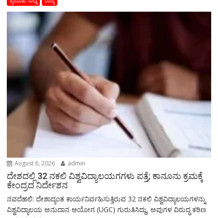
ಪ್ರಮುಖ ಸುದ್ದಿ
ರಾಜ್ಯ
August 6, 2026
admin
ದೇಶದಲ್ಲಿ 32 ನಕಲಿ ವಿಶ್ವವಿದ್ಯಾಲಯಗಗಳು ಪತ್ತೆ; ಕಾನೂನು ಕ್ರಮಕ್ಕೆ
ಕೇಂದ್ರದ ನಿರ್ದೇಶನ
ನವದೆಹಲಿ: ದೇಶಾದ್ಯಂತ ಕಾರ್ಯನಿರ್ವಹಿಸುತ್ತಿರುವ 32 ನಕಲಿ ವಿಶ್ವವಿದ್ಯಾಲಯಗಳನ್ನು
ವಿಶ್ವವಿದ್ಯಾಲಯ ಅನುದಾನ ಆಯೋಗ (UGC) ಗುರುತಿಸಿದ್ದು, ಅವುಗಳ ವಿರುದ್ಧ ಕಠಿಣ