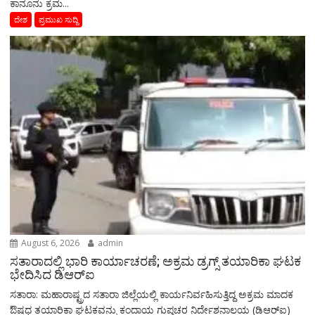
ಕಾನೂನು ಕ್ರಮ...
ದೇಶ
ಪ್ರಮುಖ ಸುದ್ದಿ
August 6, 2026
admin
ಸತಾರಾದಲ್ಲಿ ಭಾರಿ ಕಾರ್ಯಾಚರಣೆ; ಅಕ್ರಮ ಡ್ರಗ್ಸ್ ತಯಾರಿಕಾ ಘಟಕ
ಭೇದಿಸಿದ ಡಿಆರ್‌ಐ
ಸತಾರಾ: ಮಹಾರಾಷ್ಟ್ರದ ಸತಾರಾ ಜಿಲ್ಲೆಯಲ್ಲಿ ಕಾರ್ಯನಿರ್ವಹಿಸುತ್ತಿದ್ದ ಅಕ್ರಮ ಮಾದಕ
ಔಷಧ ತಯಾರಿಕಾ ಘಟಕವನ್ನು ಕಂದಾಯ ಗುಪ್ತಚರ ನಿರ್ದೇಶನಾಲಯ (ಡಿಆರ್‌ಐ)