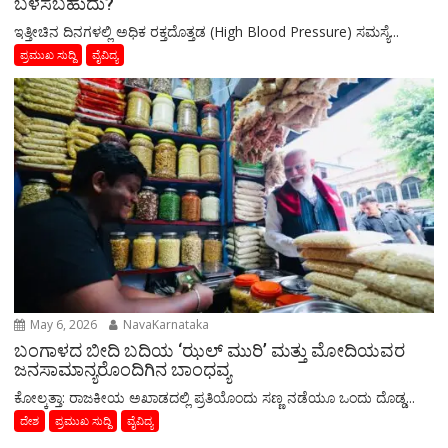
ಬಳಸಬಹುದು?
ಇತ್ತೀಚಿನ ದಿನಗಳಲ್ಲಿ ಅಧಿಕ ರಕ್ತದೊತ್ತಡ (High Blood Pressure) ಸಮಸ್ಯೆ...
ಪ್ರಮುಖ ಸುದ್ದಿ
ವೈವಿದ್ಯ
May 6, 2026
NavaKarnataka
ಬಂಗಾಳದ ಬೀದಿ ಬದಿಯ ‘ಝಲ್ ಮುರಿ’ ಮತ್ತು ಮೋದಿಯವರ
ಜನಸಾಮಾನ್ಯರೊಂದಿಗಿನ ಬಾಂಧವ್ಯ
​ಕೋಲ್ಕತ್ತಾ: ರಾಜಕೀಯ ಅಖಾಡದಲ್ಲಿ ಪ್ರತಿಯೊಂದು ಸಣ್ಣ ನಡೆಯೂ ಒಂದು ದೊಡ್ಡ...
ದೇಶ
ಪ್ರಮುಖ ಸುದ್ದಿ
ವೈವಿದ್ಯ