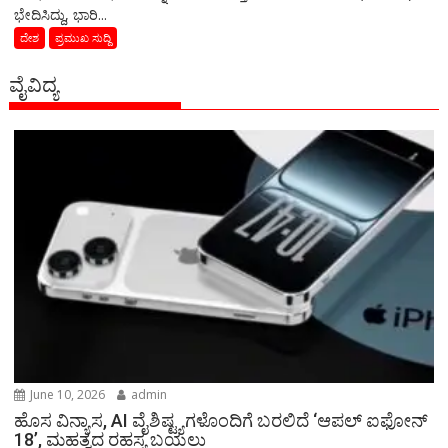
ಭೇದಿಸಿದ್ದು, ಭಾರಿ...
ದೇಶ
ಪ್ರಮುಖ ಸುದ್ದಿ
ವೈವಿದ್ಯ
June 10, 2026
admin
ಹೊಸ ವಿನ್ಯಾಸ, AI ವೈಶಿಷ್ಟ್ಯಗಳೊಂದಿಗೆ ಬರಲಿದೆ ‘ಆಪಲ್ ಐಫೋನ್
18’, ಮಹತ್ವದ ರಹಸ್ಯ ಬಯಲು