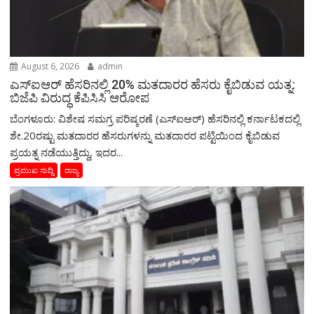
August 6, 2026
admin
ಎಸ್‌ಐಆರ್‌ ಹೆಸರಿನಲ್ಲಿ 20% ಮತದಾರರ ಹೆಸರು ಕೈಬಿಡುವ ಯತ್ನ:
ಬಿಜೆಪಿ ವಿರುದ್ಧ ಕೆಪಿಸಿಸಿ ಆರೋಪ
ಬೆಂಗಳೂರು: ವಿಶೇಷ ಸಮಗ್ರ ಪರಿಷ್ಕರಣೆ (ಎಸ್‌ಐಆರ್‌) ಹೆಸರಿನಲ್ಲಿ ಕರ್ನಾಟಕದಲ್ಲಿ
ಶೇ.20ರಷ್ಟು ಮತದಾರರ ಹೆಸರುಗಳನ್ನು ಮತದಾರರ ಪಟ್ಟಿಯಿಂದ ಕೈಬಿಡುವ
ಪ್ರಯತ್ನ ನಡೆಯುತ್ತಿದ್ದು, ಇದರ...
ಪ್ರಮುಖ ಸುದ್ದಿ
ರಾಜ್ಯ