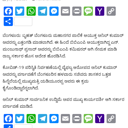
F
T
W
T
M
E
Pr
M
Y
C
ac
w
h
el
e
m
in
e
a
o
S
e
itt
at
e
ss
ai
t
ss
h
p
h
ಬೆಂಗಳೂರು: ಬೃಹತ್ ಬೆಂಗಳೂರು ಮಹಾನಗರ ಪಾಲಿಕೆ ಆಯುಕ್ತ ಅನಿಲ್ ಕುಮಾರ್
b
er
s
gr
e
l
a
o
y
ar
ಅವರನ್ನು ಎತ್ತಂಗಡಿ ಮಾಡಲಾಗಿದೆ. ಈ ಹಿಂದೆ ಬಿಬಿಎಂಪಿ ಆಯುಕ್ತರಾಗಿದ್ದ ಎನ್.
o
A
a
n
g
o
Li
e
ಮಂಜುನಾಥ್ ಪ್ರಸಾದ್ ಅವರನ್ನು ಬಿಬಿಎಂಪಿ ಕಮಿಷನರ್ ಆಗಿ ನೇಮಕ ಮಾಡಿ
o
p
m
g
e
M
n
ರಾಜ್ಯ ಸರ್ಕಾರ ಹೊಸ ಆದೇಶ ಹೊರಡಿಸಿದೆ.
k
p
er
ai
k
ಕೋವಿಡ್-19 ಪರಿಸ್ಥಿತಿ ನಿರ್ವಹಣೆಯಲ್ಲಿ ವೈಫಲ್ಯ ಆರೋಪದ ಅನಿಲ್ ಕುಮಾರ್
l
ಅವರನ್ನು ವರ್ಗಾವಣೆಗೆ ಬೆಂಗಳೂರಿನ ಹಳವಾರು ಸಚಿವರು ಶಾಸಕರ ಒತ್ತಡ
ಹಿನ್ನೆಲೆಯಲ್ಲಿ ಮುಖ್ಯಮತ್ರಿ ಯಡಿಯೂರಪ್ಪ ಅವರು ಈ ಕ್ರಮ
ಕೈಗೊಂಡಿದ್ದಾರೆನ್ನಲಾಗಿದೆ.
ಅನಿಲ್ ಕುಮಾರ್ ಸಾರ್ವಜನಿಕ ಉದ್ದಿಮೆ ಅಪರ ಮುಖ್ಯ ಕಾರ್ಯದರ್ಶಿ ಆಗಿ ಸರ್ಕಾರ
ವರ್ಗಾವಣೆ ಮಾಡಿದೆ.
F
T
W
T
M
E
Pr
M
Y
C
ac
w
h
el
e
m
in
e
a
o