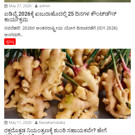
May 27, 2026
admin
ಐಡಿವೈ 2026ಕ್ಕೆ ಖಜುರಾಹೊದಲ್ಲಿ 25 ದಿನಗಳ ಕೌಂಟ್‌ಡೌನ್
ಕಾರ್ಯಕ್ರಮ
ನವದೆಹಲಿ: 2026ರ ಅಂತರರಾಷ್ಟ್ರೀಯ ಯೋಗ ದಿನಾಚರಣೆಗೆ (IDY 2026)
ಅಂಗವಾಗಿ...
ವೈವಿದ್ಯ
May 11, 2026
NavaKarnataka
ರಕ್ತದೊತ್ತಡ ನಿಯಂತ್ರಣಕ್ಕೆ ಶುಂಠಿ ಸಹಾಯಕವೇ? ಹೇಗೆ