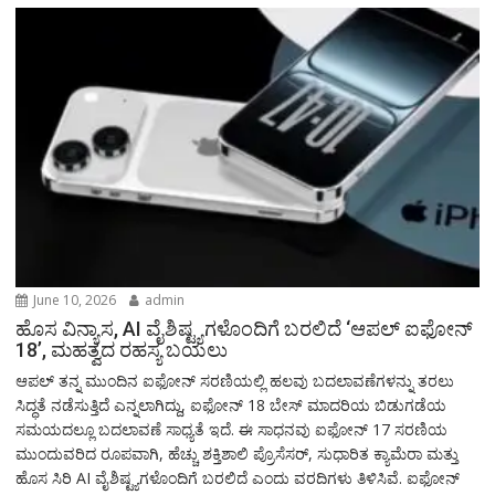
June 10, 2026
admin
ಹೊಸ ವಿನ್ಯಾಸ, AI ವೈಶಿಷ್ಟ್ಯಗಳೊಂದಿಗೆ ಬರಲಿದೆ ‘ಆಪಲ್ ಐಫೋನ್
18’, ಮಹತ್ವದ ರಹಸ್ಯ ಬಯಲು
ಆಪಲ್ ತನ್ನ ಮುಂದಿನ ಐಫೋನ್ ಸರಣಿಯಲ್ಲಿ ಹಲವು ಬದಲಾವಣೆಗಳನ್ನು ತರಲು
ಸಿದ್ಧತೆ ನಡೆಸುತ್ತಿದೆ ಎನ್ನಲಾಗಿದ್ದು, ಐಫೋನ್ 18 ಬೇಸ್ ಮಾದರಿಯ ಬಿಡುಗಡೆಯ
ಸಮಯದಲ್ಲೂ ಬದಲಾವಣೆ ಸಾಧ್ಯತೆ ಇದೆ. ಈ ಸಾಧನವು ಐಫೋನ್ 17 ಸರಣಿಯ
ಮುಂದುವರಿದ ರೂಪವಾಗಿ, ಹೆಚ್ಚು ಶಕ್ತಿಶಾಲಿ ಪ್ರೊಸೆಸರ್, ಸುಧಾರಿತ ಕ್ಯಾಮೆರಾ ಮತ್ತು
ಹೊಸ ಸಿರಿ AI ವೈಶಿಷ್ಟ್ಯಗಳೊಂದಿಗೆ ಬರಲಿದೆ ಎಂದು ವರದಿಗಳು ತಿಳಿಸಿವೆ. ಐಫೋನ್