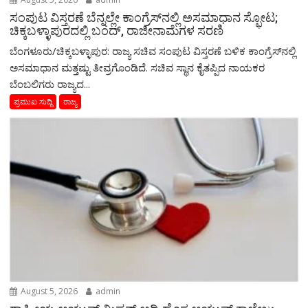
ಸಂಪುಟ ವಿಸ್ತರಣೆ ಬೆನ್ನಲ್ಲೇ ಕಾಂಗ್ರೆಸ್‌ನಲ್ಲಿ ಅಸಮಾಧಾನ ಸ್ಫೋಟ;
ಚಿಕ್ಕಬಳ್ಳಾಪುರದಲ್ಲಿ ಬಂದ್, ರಾಜೀನಾಮೆಗಳ ಸರಣಿ
ಬೆಂಗಳೂರು/ಚಿಕ್ಕಬಳ್ಳಾಪುರ: ರಾಜ್ಯ ಸಚಿವ ಸಂಪುಟ ವಿಸ್ತರಣೆ ಬಳಿಕ ಕಾಂಗ್ರೆಸ್‌ನಲ್ಲಿ
ಅಸಮಾಧಾನ ಮತ್ತಷ್ಟು ತೀವ್ರಗೊಂಡಿದೆ. ಸಚಿವ ಸ್ಥಾನ ಕೈತಪ್ಪಿದ ನಾಯಕರ
ಬೆಂಬಲಿಗರು ರಾಜ್ಯದ...
ಪ್ರಮುಖ ಸುದ್ದಿ
ರಾಜ್ಯ
August 5, 2026
admin