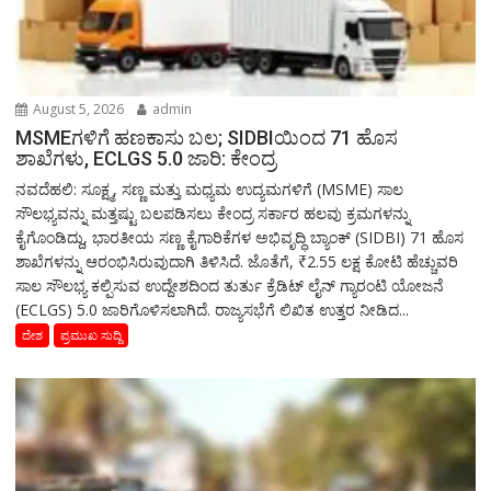
August 5, 2026
admin
MSMEಗಳಿಗೆ ಹಣಕಾಸು ಬಲ; SIDBIಯಿಂದ 71 ಹೊಸ
ಶಾಖೆಗಳು, ECLGS 5.0 ಜಾರಿ: ಕೇಂದ್ರ
ನವದೆಹಲಿ: ಸೂಕ್ಷ್ಮ, ಸಣ್ಣ ಮತ್ತು ಮಧ್ಯಮ ಉದ್ಯಮಗಳಿಗೆ (MSME) ಸಾಲ
ಸೌಲಭ್ಯವನ್ನು ಮತ್ತಷ್ಟು ಬಲಪಡಿಸಲು ಕೇಂದ್ರ ಸರ್ಕಾರ ಹಲವು ಕ್ರಮಗಳನ್ನು
ಕೈಗೊಂಡಿದ್ದು, ಭಾರತೀಯ ಸಣ್ಣ ಕೈಗಾರಿಕೆಗಳ ಅಭಿವೃದ್ಧಿ ಬ್ಯಾಂಕ್ (SIDBI) 71 ಹೊಸ
ಶಾಖೆಗಳನ್ನು ಆರಂಭಿಸಿರುವುದಾಗಿ ತಿಳಿಸಿದೆ. ಜೊತೆಗೆ, ₹2.55 ಲಕ್ಷ ಕೋಟಿ ಹೆಚ್ಚುವರಿ
ಸಾಲ ಸೌಲಭ್ಯ ಕಲ್ಪಿಸುವ ಉದ್ದೇಶದಿಂದ ತುರ್ತು ಕ್ರೆಡಿಟ್ ಲೈನ್ ಗ್ಯಾರಂಟಿ ಯೋಜನೆ
(ECLGS) 5.0 ಜಾರಿಗೊಳಿಸಲಾಗಿದೆ. ರಾಜ್ಯಸಭೆಗೆ ಲಿಖಿತ ಉತ್ತರ ನೀಡಿದ...
ದೇಶ
ಪ್ರಮುಖ ಸುದ್ದಿ