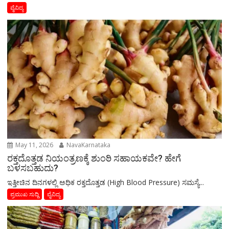
ವೈವಿದ್ಯ
May 11, 2026
NavaKarnataka
ರಕ್ತದೊತ್ತಡ ನಿಯಂತ್ರಣಕ್ಕೆ ಶುಂಠಿ ಸಹಾಯಕವೇ? ಹೇಗೆ
ಬಳಸಬಹುದು?
ಇತ್ತೀಚಿನ ದಿನಗಳಲ್ಲಿ ಅಧಿಕ ರಕ್ತದೊತ್ತಡ (High Blood Pressure) ಸಮಸ್ಯೆ...
ಪ್ರಮುಖ ಸುದ್ದಿ
ವೈವಿದ್ಯ