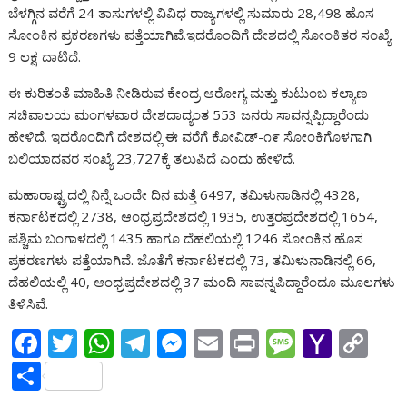
o
A
a
n
g
o
Li
e
ಬೆಳಗ್ಗಿನ ವರೆಗೆ 24 ತಾಸುಗಳಲ್ಲಿ ವಿವಿಧ ರಾಜ್ಯಗಳಲ್ಲಿ ಸುಮಾರು 28,498 ಹೊಸ
o
p
m
g
e
M
n
ಸೋಂಕಿನ ಪ್ರಕರಣಗಳು ಪತ್ತೆಯಾಗಿವೆ.ಇದರೊಂದಿಗೆ ದೇಶದಲ್ಲಿ ಸೋಂಕಿತರ ಸಂಖ್ಯೆ
9 ಲಕ್ಷ ದಾಟಿದೆ.
k
p
er
ai
k
l
ಈ ಕುರಿತಂತೆ ಮಾಹಿತಿ ನೀಡಿರುವ ಕೇಂದ್ರ ಆರೋಗ್ಯ ಮತ್ತು ಕುಟುಂಬ ಕಲ್ಯಾಣ
ಸಚಿವಾಲಯ ಮಂಗಳವಾರ ದೇಶದಾದ್ಯಂತ 553 ಜನರು ಸಾವನ್ನಪ್ಪಿದ್ದಾರೆಂದು
ಹೇಳಿದೆ. ಇದರೊಂದಿಗೆ ದೇಶದಲ್ಲಿ ಈ ವರೆಗೆ ಕೋವಿಡ್-೧೯ ಸೋಂಕಿಗೊಳಗಾಗಿ
ಬಲಿಯಾದವರ ಸಂಖ್ಯೆ 23,727ಕ್ಕೆ ತಲುಪಿದೆ ಎಂದು ಹೇಳಿದೆ.
ಮಹಾರಾಷ್ಟ್ರದಲ್ಲಿ ನಿನ್ನೆ ಒಂದೇ ದಿನ ಮತ್ತೆ 6497, ತಮಿಳುನಾಡಿನಲ್ಲಿ 4328,
ಕರ್ನಾಟಕದಲ್ಲಿ 2738, ಆಂಧ್ರಪ್ರದೇಶದಲ್ಲಿ 1935, ಉತ್ತರಪ್ರದೇಶದಲ್ಲಿ 1654,
ಪಶ್ಚಿಮ ಬಂಗಾಳದಲ್ಲಿ 1435 ಹಾಗೂ ದೆಹಲಿಯಲ್ಲಿ 1246 ಸೋಂಕಿನ ಹೊಸ
ಪ್ರಕರಣಗಳು ಪತ್ತೆಯಾಗಿವೆ. ಜೊತೆಗೆ ಕರ್ನಾಟಕದಲ್ಲಿ 73, ತಮಿಳುನಾಡಿನಲ್ಲಿ 66,
ದೆಹಲಿಯಲ್ಲಿ 40, ಆಂಧ್ರಪ್ರದೇಶದಲ್ಲಿ 37 ಮಂದಿ ಸಾವನ್ನಪಿದ್ದಾರೆಂದೂ ಮೂಲಗಳು
ತಿಳಿಸಿವೆ.
F
T
W
T
M
E
Pr
M
Y
C
ac
w
h
el
e
m
in
e
a
o
S
e
itt
at
e
ss
ai
t
ss
h
p
h