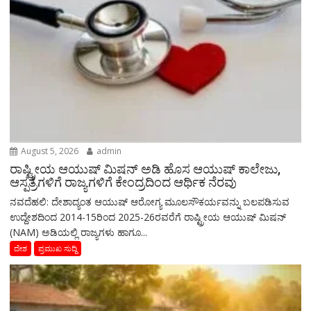
August 5, 2026
admin
ರಾಷ್ಟ್ರೀಯ ಆಯುಷ್ ಮಿಷನ್ ಅಡಿ ಹೊಸ ಆಯುಷ್ ಕಾಲೇಜು,
ಆಸ್ಪತ್ರೆಗಳಿಗೆ ರಾಜ್ಯಗಳಿಗೆ ಕೇಂದ್ರದಿಂದ ಆರ್ಥಿಕ ನೆರವು
ನವದೆಹಲಿ: ದೇಶಾದ್ಯಂತ ಆಯುಷ್ ಆರೋಗ್ಯ ಮೂಲಸೌಕರ್ಯವನ್ನು ಬಲಪಡಿಸುವ
ಉದ್ದೇಶದಿಂದ 2014-15ರಿಂದ 2025-26ರವರೆಗೆ ರಾಷ್ಟ್ರೀಯ ಆಯುಷ್ ಮಿಷನ್
(NAM) ಅಡಿಯಲ್ಲಿ ರಾಜ್ಯಗಳು ಹಾಗೂ...
ದೇಶ
ಪ್ರಮುಖ ಸುದ್ದಿ