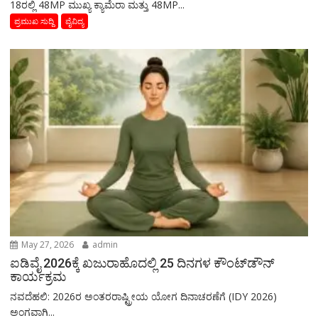
18ರಲ್ಲಿ 48MP ಮುಖ್ಯ ಕ್ಯಾಮೆರಾ ಮತ್ತು 48MP...
ಪ್ರಮುಖ ಸುದ್ದಿ
ವೈವಿದ್ಯ
May 27, 2026
admin
ಐಡಿವೈ 2026ಕ್ಕೆ ಖಜುರಾಹೊದಲ್ಲಿ 25 ದಿನಗಳ ಕೌಂಟ್‌ಡೌನ್
ಕಾರ್ಯಕ್ರಮ
ನವದೆಹಲಿ: 2026ರ ಅಂತರರಾಷ್ಟ್ರೀಯ ಯೋಗ ದಿನಾಚರಣೆಗೆ (IDY 2026)
ಅಂಗವಾಗಿ...