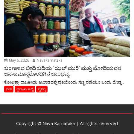
May 6, 2026
NavaKarnataka
ಬಂಗಾಳದ ಬೀದಿ ಬದಿಯ ‘ಝಲ್ ಮುರಿ’ ಮತ್ತು ಮೋದಿಯವರ
ಜನಸಾಮಾನ್ಯರೊಂದಿಗಿನ ಬಾಂಧವ್ಯ
​ಕೋಲ್ಕತ್ತಾ: ರಾಜಕೀಯ ಅಖಾಡದಲ್ಲಿ ಪ್ರತಿಯೊಂದು ಸಣ್ಣ ನಡೆಯೂ ಒಂದು ದೊಡ್ಡ...
ದೇಶ
ಪ್ರಮುಖ ಸುದ್ದಿ
ವೈವಿದ್ಯ
Copyright © Nava Karnataka | All rights reserved