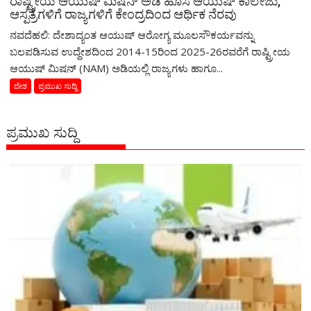
ರಾಷ್ಟ್ರೀಯ ಆಯುಷ್ ಮಿಷನ್ ಅಡಿ ಹೊಸ ಆಯುಷ್ ಕಾಲೇಜು,
ಆಸ್ಪತ್ರೆಗಳಿಗೆ ರಾಜ್ಯಗಳಿಗೆ ಕೇಂದ್ರದಿಂದ ಆರ್ಥಿಕ ನೆರವು
ನವದೆಹಲಿ: ದೇಶಾದ್ಯಂತ ಆಯುಷ್ ಆರೋಗ್ಯ ಮೂಲಸೌಕರ್ಯವನ್ನು
ಬಲಪಡಿಸುವ ಉದ್ದೇಶದಿಂದ 2014-15ರಿಂದ 2025-26ರವರೆಗೆ ರಾಷ್ಟ್ರೀಯ
ಆಯುಷ್ ಮಿಷನ್ (NAM) ಅಡಿಯಲ್ಲಿ ರಾಜ್ಯಗಳು ಹಾಗೂ...
ದೇಶ
ಪ್ರಮುಖ ಸುದ್ದಿ
ಪ್ರಮುಖ ಸುದ್ದಿ