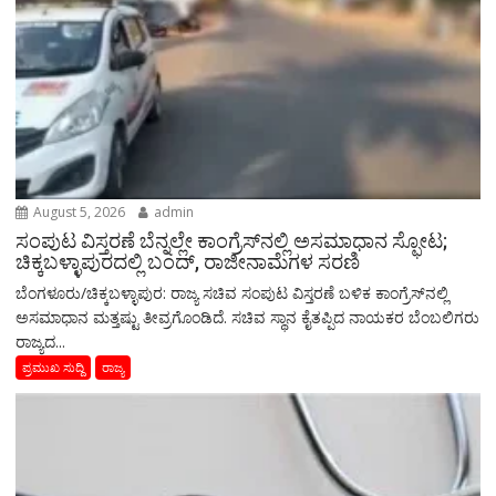
August 5, 2026
admin
ಸಂಪುಟ ವಿಸ್ತರಣೆ ಬೆನ್ನಲ್ಲೇ ಕಾಂಗ್ರೆಸ್‌ನಲ್ಲಿ ಅಸಮಾಧಾನ ಸ್ಫೋಟ;
ಚಿಕ್ಕಬಳ್ಳಾಪುರದಲ್ಲಿ ಬಂದ್, ರಾಜೀನಾಮೆಗಳ ಸರಣಿ
ಬೆಂಗಳೂರು/ಚಿಕ್ಕಬಳ್ಳಾಪುರ: ರಾಜ್ಯ ಸಚಿವ ಸಂಪುಟ ವಿಸ್ತರಣೆ ಬಳಿಕ ಕಾಂಗ್ರೆಸ್‌ನಲ್ಲಿ
ಅಸಮಾಧಾನ ಮತ್ತಷ್ಟು ತೀವ್ರಗೊಂಡಿದೆ. ಸಚಿವ ಸ್ಥಾನ ಕೈತಪ್ಪಿದ ನಾಯಕರ ಬೆಂಬಲಿಗರು
ರಾಜ್ಯದ...
ಪ್ರಮುಖ ಸುದ್ದಿ
ರಾಜ್ಯ