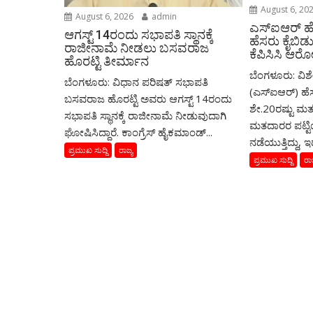
August 6, 20
August 6, 2026
admin
ಎಸ್‌ಐಆರ್‌ ಹ
ಆಗಸ್ಟ್‌ 14ರಂದು ಸಭಾಪತಿ ಸ್ಥಾನಕ್ಕೆ
ಹೆಸರು ಕೈಬಿಡು
ರಾಜೀನಾಮೆ ನೀಡಲು ಬಸವರಾಜ
ಕೆಪಿಸಿಸಿ ಆ
ಹೊರಟ್ಟಿ ತೀರ್ಮಾನ
ಬೆಂಗಳೂರು: ವಿಶ
ಬೆಂಗಳೂರು: ವಿಧಾನ ಪರಿಷತ್ ಸಭಾಪತಿ
(ಎಸ್‌ಐಆರ್‌) ಹೆಸ
ಬಸವರಾಜ ಹೊರಟ್ಟಿ ಅವರು ಆಗಸ್ಟ್‌ 14ರಂದು
ಶೇ.20ರಷ್ಟು ಮತ
ಸಭಾಪತಿ ಸ್ಥಾನಕ್ಕೆ ರಾಜೀನಾಮೆ ನೀಡುವುದಾಗಿ
ಮತದಾರರ ಪಟ್ಟಿಯ
ಘೋಷಿಸಿದ್ದಾರೆ. ಕಾಂಗ್ರೆಸ್ ಹೈಕಮಾಂಡ್...
ನಡೆಯುತ್ತಿದ್ದು, ಇ
ಪ್ರಮುಖ ಸುದ್ದಿ
ರಾಜ್ಯ
ಪ್ರಮುಖ ಸುದ್ದಿ
ರಾಜ