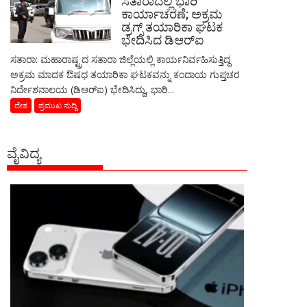
ಸತಾರಾದಲ್ಲಿ ಭಾರಿ
ಕಾರ್ಯಾಚರಣೆ; ಅಕ್ರಮ
ಡ್ರಗ್ಸ್ ತಯಾರಿಕಾ ಘಟಕ
ಭೇದಿಸಿದ ಡಿಆರ್‌ಐ
ಸತಾರಾ: ಮಹಾರಾಷ್ಟ್ರದ ಸತಾರಾ ಜಿಲ್ಲೆಯಲ್ಲಿ ಕಾರ್ಯನಿರ್ವಹಿಸುತ್ತಿದ್ದ
ಅಕ್ರಮ ಮಾದಕ ಔಷಧ ತಯಾರಿಕಾ ಘಟಕವನ್ನು ಕಂದಾಯ ಗುಪ್ತಚರ
ನಿರ್ದೇಶನಾಲಯ (ಡಿಆರ್‌ಐ) ಭೇದಿಸಿದ್ದು, ಭಾರಿ...
ದೇಶ
ಪ್ರಮುಖ ಸುದ್ದಿ
ವೈವಿದ್ಯ