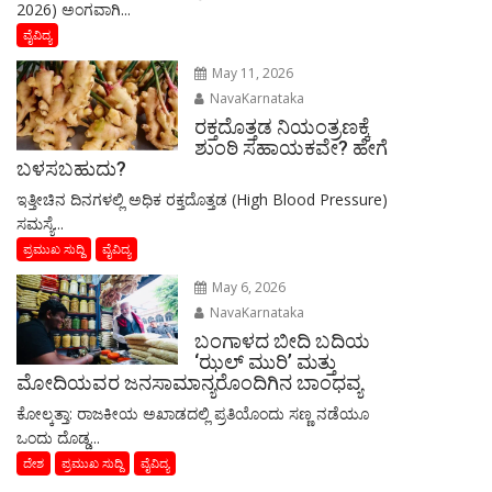
2026) ಅಂಗವಾಗಿ...
ವೈವಿದ್ಯ
May 11, 2026
NavaKarnataka
ರಕ್ತದೊತ್ತಡ ನಿಯಂತ್ರಣಕ್ಕೆ
ಶುಂಠಿ ಸಹಾಯಕವೇ? ಹೇಗೆ
ಬಳಸಬಹುದು?
ಇತ್ತೀಚಿನ ದಿನಗಳಲ್ಲಿ ಅಧಿಕ ರಕ್ತದೊತ್ತಡ (High Blood Pressure)
ಸಮಸ್ಯೆ...
ಪ್ರಮುಖ ಸುದ್ದಿ
ವೈವಿದ್ಯ
May 6, 2026
NavaKarnataka
ಬಂಗಾಳದ ಬೀದಿ ಬದಿಯ
‘ಝಲ್ ಮುರಿ’ ಮತ್ತು
ಮೋದಿಯವರ ಜನಸಾಮಾನ್ಯರೊಂದಿಗಿನ ಬಾಂಧವ್ಯ
​ಕೋಲ್ಕತ್ತಾ: ರಾಜಕೀಯ ಅಖಾಡದಲ್ಲಿ ಪ್ರತಿಯೊಂದು ಸಣ್ಣ ನಡೆಯೂ
ಒಂದು ದೊಡ್ಡ...
ದೇಶ
ಪ್ರಮುಖ ಸುದ್ದಿ
ವೈವಿದ್ಯ