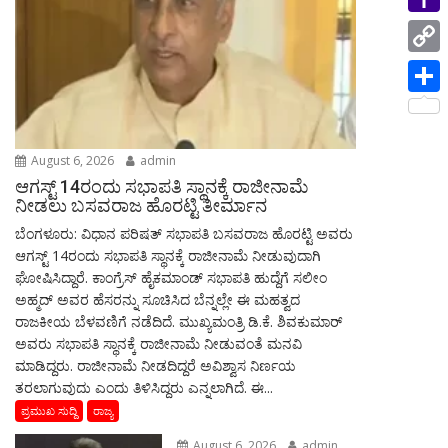
i
p
i
a
e
n
Y
l
n
m
s
g
a
C
t
s
e
h
o
S
a
r
o
p
h
g
o
August 6, 2026
admin
y
a
e
ಆಗಸ್ಟ್‌ 14ರಂದು ಸಭಾಪತಿ ಸ್ಥಾನಕ್ಕೆ ರಾಜೀನಾಮೆ
M
L
r
ನೀಡಲು ಬಸವರಾಜ ಹೊರಟ್ಟಿ ತೀರ್ಮಾನ
a
i
ಬೆಂಗಳೂರು: ವಿಧಾನ ಪರಿಷತ್ ಸಭಾಪತಿ ಬಸವರಾಜ ಹೊರಟ್ಟಿ ಅವರು
e
i
ಆಗಸ್ಟ್‌ 14ರಂದು ಸಭಾಪತಿ ಸ್ಥಾನಕ್ಕೆ ರಾಜೀನಾಮೆ ನೀಡುವುದಾಗಿ
n
ಘೋಷಿಸಿದ್ದಾರೆ. ಕಾಂಗ್ರೆಸ್ ಹೈಕಮಾಂಡ್ ಸಭಾಪತಿ ಹುದ್ದೆಗೆ ಸಲೀಂ
l
k
ಅಹ್ಮದ್ ಅವರ ಹೆಸರನ್ನು ಸೂಚಿಸಿದ ಬೆನ್ನಲ್ಲೇ ಈ ಮಹತ್ವದ
ರಾಜಕೀಯ ಬೆಳವಣಿಗೆ ನಡೆದಿದೆ. ಮುಖ್ಯಮಂತ್ರಿ ಡಿ.ಕೆ. ಶಿವಕುಮಾರ್
ಅವರು ಸಭಾಪತಿ ಸ್ಥಾನಕ್ಕೆ ರಾಜೀನಾಮೆ ನೀಡುವಂತೆ ಮನವಿ
ಮಾಡಿದ್ದರು. ರಾಜೀನಾಮೆ ನೀಡದಿದ್ದರೆ ಅವಿಶ್ವಾಸ ನಿರ್ಣಯ
ತರಲಾಗುವುದು ಎಂದು ತಿಳಿಸಿದ್ದರು ಎನ್ನಲಾಗಿದೆ. ಈ...
ಪ್ರಮುಖ ಸುದ್ದಿ
ರಾಜ್ಯ
August 6, 2026
admin