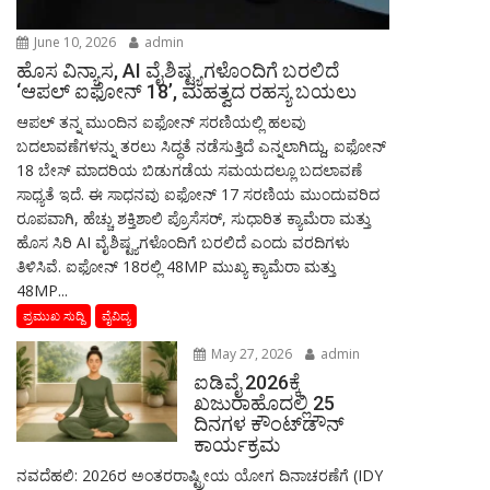
June 10, 2026
admin
ಹೊಸ ವಿನ್ಯಾಸ, AI ವೈಶಿಷ್ಟ್ಯಗಳೊಂದಿಗೆ ಬರಲಿದೆ
‘ಆಪಲ್ ಐಫೋನ್ 18’, ಮಹತ್ವದ ರಹಸ್ಯ ಬಯಲು
ಆಪಲ್ ತನ್ನ ಮುಂದಿನ ಐಫೋನ್ ಸರಣಿಯಲ್ಲಿ ಹಲವು
ಬದಲಾವಣೆಗಳನ್ನು ತರಲು ಸಿದ್ಧತೆ ನಡೆಸುತ್ತಿದೆ ಎನ್ನಲಾಗಿದ್ದು, ಐಫೋನ್
18 ಬೇಸ್ ಮಾದರಿಯ ಬಿಡುಗಡೆಯ ಸಮಯದಲ್ಲೂ ಬದಲಾವಣೆ
ಸಾಧ್ಯತೆ ಇದೆ. ಈ ಸಾಧನವು ಐಫೋನ್ 17 ಸರಣಿಯ ಮುಂದುವರಿದ
ರೂಪವಾಗಿ, ಹೆಚ್ಚು ಶಕ್ತಿಶಾಲಿ ಪ್ರೊಸೆಸರ್, ಸುಧಾರಿತ ಕ್ಯಾಮೆರಾ ಮತ್ತು
ಹೊಸ ಸಿರಿ AI ವೈಶಿಷ್ಟ್ಯಗಳೊಂದಿಗೆ ಬರಲಿದೆ ಎಂದು ವರದಿಗಳು
ತಿಳಿಸಿವೆ. ಐಫೋನ್ 18ರಲ್ಲಿ 48MP ಮುಖ್ಯ ಕ್ಯಾಮೆರಾ ಮತ್ತು
48MP...
ಪ್ರಮುಖ ಸುದ್ದಿ
ವೈವಿದ್ಯ
May 27, 2026
admin
ಐಡಿವೈ 2026ಕ್ಕೆ
ಖಜುರಾಹೊದಲ್ಲಿ 25
ದಿನಗಳ ಕೌಂಟ್‌ಡೌನ್
ಕಾರ್ಯಕ್ರಮ
ನವದೆಹಲಿ: 2026ರ ಅಂತರರಾಷ್ಟ್ರೀಯ ಯೋಗ ದಿನಾಚರಣೆಗೆ (IDY