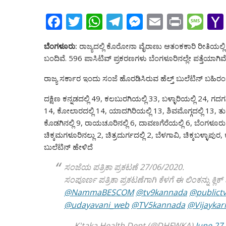
F
T
W
T
M
E
Pr
M
ac
w
h
el
e
m
in
e
ಬೆಂಗಳೂರು:
ರಾಜ್ಯದಲ್ಲಿ ಕೊರೋನಾ ವೈರಾಣು ಆತಂಕಕಾರಿ ರೀತಿಯಲ್ಲಿ ಹ
e
itt
at
e
ss
ai
t
ss
ಬಂದಿವೆ. 596 ಪಾಸಿಟಿವ್ ಪ್ರಕರಣಗಳು ಬೆಂಗಳೂರಿನಲ್ಲೇ ಪತ್ತೆಯಾಗಿವೆ
b
er
s
gr
e
l
a
ರಾಜ್ಯ ಸರ್ಕಾರ ಇಂದು ಸಂಜೆ ಹೊರಡಿಸಿರುವ ಹೆಲ್ತ್ ಬುಲೆಟಿನ್ ಬಹಿ
o
A
a
n
g
o
p
m
g
e
ದಕ್ಷಿಣ ಕನ್ನಡದಲ್ಲಿ 49, ಕಲಬುರಗಿಯಲ್ಲಿ 33, ಬಳ್ಳಾರಿಯಲ್ಲಿ 24, ಗದ
14, ಕೋಲಾರದಲ್ಲಿ 14, ಯಾದಗಿರಿಯಲ್ಲಿ 13, ಶಿವಮೊಗ್ಗದಲ್ಲಿ 13, ತ
k
p
er
ಕೊಡಗಿನಲ್ಲಿ 9, ರಾಯಚೂರಿನಲ್ಲಿ 6, ದಾವಣಗೆರೆಯಲ್ಲಿ 6, ಬೆಂಗಳೂರು 
ಚಿಕ್ಕಮಗಳೂರಿನಲ್ಲು 2, ಚಿತ್ರದುರ್ಗದಲ್ಲಿ 2, ಬೆಳಗಾವಿ, ಚಿಕ್ಕಬಳ್ಳಾಪುರ
ಬುಲೆಟಿನ್ ಹೇಳಿದೆ
ಸಂಜೆಯ ಪತ್ರಿಕಾ ಪ್ರಕಟಣೆ 27/06/2020.
ಸಂಪೂರ್ಣ ಪತ್ರಿಕಾ ಪ್ರಕಟಣೆಗಾಗಿ ಕೆಳಗೆ ಈ ಲಿಂಕನ್ನು ಕ್ಲಿಕ್
@NammaBESCOM
@tv9kannada
@publict
@udayavani_web
@TV5kannada
@Vijaykar
— K'taka Health Dept (@DHFWKA)
June 27,