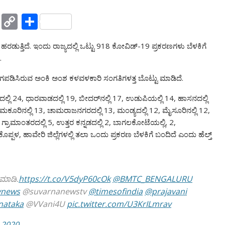
Y
C
S
a
o
h
ರಡುತ್ತಿದೆ. ಇಂದು ರಾಜ್ಯದಲ್ಲಿ ಒಟ್ಟು 918 ಕೋವಿಡ್-19 ಪ್ರಕರಣಗಳು ಬೆಳಕಿಗೆ
h
p
ar
.
o
y
e
ರಂಗಪಡಿಸಿರುವ ಅಂಕಿ ಅಂಶ ಕಳವಳಕಾರಿ ಸಂಗತಿಗಳತ್ತ ಬೊಟ್ಟು ಮಾಡಿದೆ.
o
Li
M
n
ಗದಲ್ಲಿ 24, ಧಾರವಾಡದಲ್ಲಿ 19, ಬೀದರ್‌ನಲ್ಲಿ 17, ಉಡುಪಿಯಲ್ಲಿ 14, ಹಾಸನದಲ್ಲಿ
ುಮಕೂರಿನಲ್ಲಿ 13, ಚಾಮರಾಜನಗರದಲ್ಲಿ 13, ಮಂಡ್ಯದಲ್ಲಿ 12, ಮೈಸೂರಿನಲ್ಲಿ 12,
ai
k
ಗ್ರಾಮಾಂತರದಲ್ಲಿ 5, ಉತ್ತರ ಕನ್ನಡದಲ್ಲಿ 2, ಬಾಗಲಕೋಟೆಯಲ್ಲಿ, 2,
l
, ಕೊಪ್ಪಳ, ಹಾವೇರಿ ಜಿಲ್ಲೆಗಳಲ್ಲಿ ತಲಾ ಒಂದು ಪ್ರಕರಣ ಬೆಳಕಿಗೆ ಬಂದಿದೆ ಎಂದು ಹೆಲ್ತ್
 ಮಾಡಿ.
https://t.co/V5dyP60cOk
@BMTC_BENGALURU
vnews
@suvarnanewstv
@timesofindia
@prajavani
nataka
@VVani4U
pic.twitter.com/U3KrILmrav
 2020