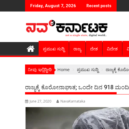
Skip
Friday, August 7, 2026
Recent posts
to
content
ಪ್ರಮುಖ ಸುದ್ದಿ
ರಾಜ್ಯ
ದೇಶ
ವಿದೇಶ
ವ
ನೀವು ಇಲ್ಲಿದ್ದೀರಿ
Home
ಪ್ರಮುಖ ಸುದ್ದಿ
ರಾಜ್ಯಕ್ಕೆ ಕ
ರಾಜ್ಯಕ್ಕೆ ಕೊರೋನಾಘಾತ; ಒಂದೇ ದಿನ 918 ಮಂದಿಯ
June 27, 2020
NavaKarnataka