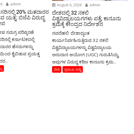
26
admin
August 6, 2026
admin
ೆಸರಿನಲ್ಲಿ 20% ಮತದಾರರ
ದೇಶದಲ್ಲಿ 32 ನಕಲಿ
ವ ಯತ್ನ: ಬಿಜೆಪಿ ವಿರುದ್ಧ
ವಿಶ್ವವಿದ್ಯಾಲಯಗಗಳು ಪತ್ತೆ; ಕಾನೂನು
ರೋಪ
ಕ್ರಮಕ್ಕೆ ಕೇಂದ್ರದ ನಿರ್ದೇಶನ
ೇಷ ಸಮಗ್ರ ಪರಿಷ್ಕರಣೆ
ನವದೆಹಲಿ: ದೇಶಾದ್ಯಂತ
ರಿನಲ್ಲಿ ಕರ್ನಾಟಕದಲ್ಲಿ
ಕಾರ್ಯನಿರ್ವಹಿಸುತ್ತಿರುವ 32 ನಕಲಿ
ದಾರರ ಹೆಸರುಗಳನ್ನು
ವಿಶ್ವವಿದ್ಯಾಲಯಗಳನ್ನು ವಿಶ್ವವಿದ್ಯಾಲಯ
ಿಂದ ಕೈಬಿಡುವ ಪ್ರಯತ್ನ
ಅನುದಾನ ಆಯೋಗ (UGC) ಗುರುತಿಸಿದ್ದು,
ದರ...
ಅವುಗಳ ವಿರುದ್ಧ ಕಠಿಣ ಕಾನೂನು ಕ್ರಮ...
್ಯ
ದೇಶ
ಪ್ರಮುಖ ಸುದ್ದಿ