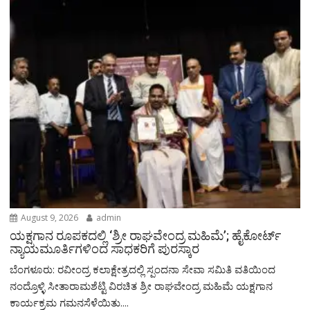
August 9, 2026
admin
ಯಕ್ಷಗಾನ ರೂಪಕದಲ್ಲಿ ‘ಶ್ರೀ ರಾಘವೇಂದ್ರ ಮಹಿಮೆ’; ಹೈಕೋರ್ಟ್
ನ್ಯಾಯಮೂರ್ತಿಗಳಿಂದ ಸಾಧಕರಿಗೆ ಪುರಸ್ಕಾರ
ಬೆಂಗಳೂರು: ರವೀಂದ್ರ ಕಲಾಕ್ಷೇತ್ರದಲ್ಲಿ ಸ್ಪಂದನಾ ಸೇವಾ ಸಮಿತಿ ವತಿಯಿಂದ
ನಂದ್ರೊಳ್ಳಿ ಸೀತಾರಾಮಶೆಟ್ಟಿ ವಿರಚಿತ ಶ್ರೀ ರಾಘವೇಂದ್ರ ಮಹಿಮೆ ಯಕ್ಷಗಾನ
ಕಾರ್ಯಕ್ರಮ ಗಮನಸೆಳೆಯಿತು....