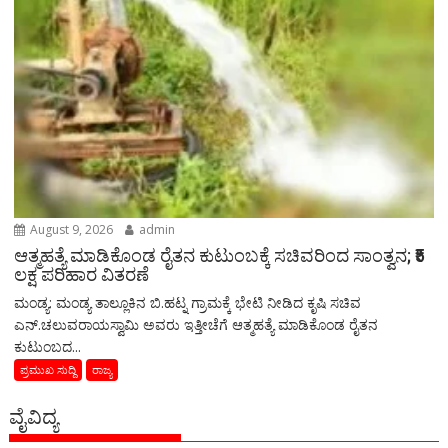
August 9, 2026
admin
ಆತ್ಮಹತ್ಯೆ ಮಾಡಿಕೊಂಡ ರೈತನ ಕುಟುಂಬಕ್ಕೆ ಸಚಿವರಿಂದ ಸಾಂತ್ವನ; ₹5
ಲಕ್ಷ ಪರಿಹಾರ ವಿತರಣೆ
ಮಂಡ್ಯ: ಮಂಡ್ಯ ತಾಲ್ಲೂಕಿನ ಬಿ.ಹಟ್ನ ಗ್ರಾಮಕ್ಕೆ ಭೇಟಿ ನೀಡಿದ ಕೃಷಿ ಸಚಿವ
ಎನ್.ಚಲುವರಾಯಸ್ವಾಮಿ ಅವರು ಇತ್ತೀಚೆಗೆ ಆತ್ಮಹತ್ಯೆ ಮಾಡಿಕೊಂಡ ರೈತನ
ಕುಟುಂಬದ...
ಪ್ರಮುಖ ಸುದ್ದಿ
ರಾಜ್ಯ
ವೈವಿದ್ಯ