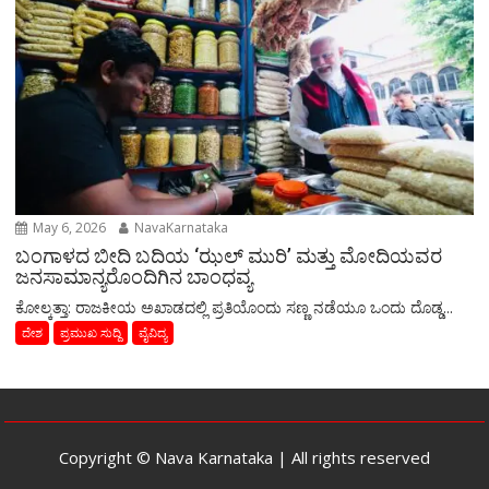
May 6, 2026
NavaKarnataka
ಬಂಗಾಳದ ಬೀದಿ ಬದಿಯ ‘ಝಲ್ ಮುರಿ’ ಮತ್ತು ಮೋದಿಯವರ
ಜನಸಾಮಾನ್ಯರೊಂದಿಗಿನ ಬಾಂಧವ್ಯ
​ಕೋಲ್ಕತ್ತಾ: ರಾಜಕೀಯ ಅಖಾಡದಲ್ಲಿ ಪ್ರತಿಯೊಂದು ಸಣ್ಣ ನಡೆಯೂ ಒಂದು ದೊಡ್ಡ...
ದೇಶ
ಪ್ರಮುಖ ಸುದ್ದಿ
ವೈವಿದ್ಯ
Copyright © Nava Karnataka | All rights reserved