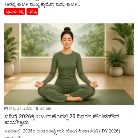
18ರಲ್ಲಿ 48MP ಮುಖ್ಯ ಕ್ಯಾಮೆರಾ ಮತ್ತು 48MP...
ಪ್ರಮುಖ ಸುದ್ದಿ
ವೈವಿದ್ಯ
May 27, 2026
admin
ಐಡಿವೈ 2026ಕ್ಕೆ ಖಜುರಾಹೊದಲ್ಲಿ 25 ದಿನಗಳ ಕೌಂಟ್‌ಡೌನ್
ಕಾರ್ಯಕ್ರಮ
ನವದೆಹಲಿ: 2026ರ ಅಂತರರಾಷ್ಟ್ರೀಯ ಯೋಗ ದಿನಾಚರಣೆಗೆ (IDY 2026)
ಅಂಗವಾಗಿ...