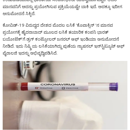
o
A
a
n
g
o
Li
e
ಮಾನವನಿಗೆ ಅದನ್ನು ಪ್ರಯೋಗಿಸುವ ಪ್ರಕ್ರಿಯೆಯಷ್ಟೇ ಬಾಕಿ ಇದೆ. ಅದಕ್ಕೂ ಇದೀಗ
o
p
m
g
e
M
n
ಅನುಮೋದನೆ ಸಿಕ್ಕಿದೆ.
k
p
er
ai
k
ಕೋವಿಡ್-19 ವಿರುದ್ಧದ ದೇಶದ ಮೊದಲ ಲಸಿಕೆ ‘ಕೊವಾಕ್ಸಿನ್ ‘ನ ಮಾನವ
l
ಪ್ರಯೋಗಕ್ಕೆ ಹೈದರಾಬಾದ್ ಮೂಲದ ಲಸಿಕೆ ತಯಾರಿಕ ಕಂಪನಿ ಭಾರತ್
ಬಯೋಟೆಕ್’ಗೆ ಡ್ರಗ್ ಕಂಟ್ರೋಲರ್ ಜನರಲ್ ಆಫ್ ಇಂಡಿಯಾ ಅನುಮೋದನೆ
ನೀಡಿದೆ. ಇದು ನಿಷ್ಕ್ರಿಯ ಲಸಿಕೆಯಾಗಿದ್ದು ಪುಣೆಯ ನ್ಯಾಷನಲ್ ಇನ್‌ಸ್ಟಿಟ್ಯೂಟ್ ಆಫ್
ವೈರಾಲಜಿ ಇದನ್ನು ಅಭಿವೃದ್ಧಿಪಡಿಸಿದೆ.