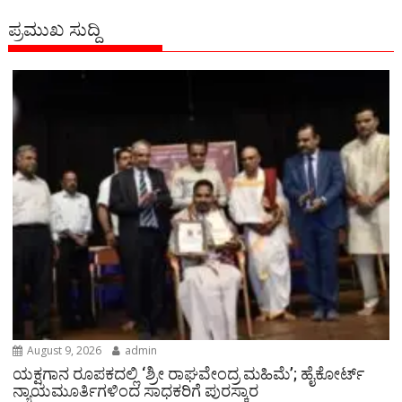
ಪ್ರಮುಖ ಸುದ್ದಿ
August 9, 2026
admin
ಯಕ್ಷಗಾನ ರೂಪಕದಲ್ಲಿ ‘ಶ್ರೀ ರಾಘವೇಂದ್ರ ಮಹಿಮೆ’; ಹೈಕೋರ್ಟ್
ನ್ಯಾಯಮೂರ್ತಿಗಳಿಂದ ಸಾಧಕರಿಗೆ ಪುರಸ್ಕಾರ