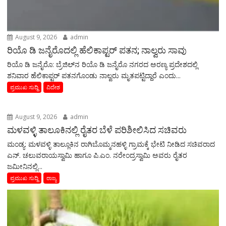
August 9, 2026
admin
ರಿಯೊ ಡಿ ಜನೈರೊದಲ್ಲಿ ಹೆಲಿಕಾಪ್ಟರ್ ಪತನ; ನಾಲ್ವರು ಸಾವು
ರಿಯೊ ಡಿ ಜನೈರೊ: ಬ್ರೆಜಿಲ್‌ನ ರಿಯೊ ಡಿ ಜನೈರೊ ನಗರದ ಅರಣ್ಯ ಪ್ರದೇಶದಲ್ಲಿ
ಶನಿವಾರ ಹೆಲಿಕಾಪ್ಟರ್ ಪತನಗೊಂಡು ನಾಲ್ವರು ಮೃತಪಟ್ಟಿದ್ದಾರೆ ಎಂದು...
ಪ್ರಮುಖ ಸುದ್ದಿ
ವಿದೇಶ
August 9, 2026
admin
ಮಳವಳ್ಳಿ ತಾಲೂಕಿನಲ್ಲಿ ರೈತರ ಬೆಳೆ ಪರಿಶೀಲಿಸಿದ ಸಚಿವರು
ಮಂಡ್ಯ: ಮಳವಳ್ಳಿ ತಾಲ್ಲೂಕಿನ ರಾಗಿಬೊಮ್ಮನಹಳ್ಳಿ ಗ್ರಾಮಕ್ಕೆ ಭೇಟಿ ನೀಡಿದ ಸಚಿವರಾದ
ಎನ್. ಚಲುವರಾಯಸ್ವಾಮಿ ಹಾಗೂ ಪಿ.ಎಂ. ನರೇಂದ್ರಸ್ವಾಮಿ ಅವರು ರೈತರ
ಜಮೀನಿನಲ್ಲಿ...
ಪ್ರಮುಖ ಸುದ್ದಿ
ರಾಜ್ಯ