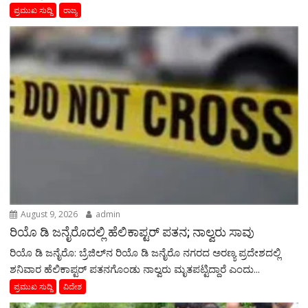
ಪ್ರಮುಖ ಸುದ್ದಿ
ರಾಜ್ಯ
August 9, 2026
admin
ರಿಯೊ ಡಿ ಜನೈರೊದಲ್ಲಿ ಹೆಲಿಕಾಪ್ಟರ್ ಪತನ; ನಾಲ್ವರು ಸಾವು
ರಿಯೊ ಡಿ ಜನೈರೊ: ಬ್ರೆಜಿಲ್‌ನ ರಿಯೊ ಡಿ ಜನೈರೊ ನಗರದ ಅರಣ್ಯ ಪ್ರದೇಶದಲ್ಲಿ
ಶನಿವಾರ ಹೆಲಿಕಾಪ್ಟರ್ ಪತನಗೊಂಡು ನಾಲ್ವರು ಮೃತಪಟ್ಟಿದ್ದಾರೆ ಎಂದು...
ಪ್ರಮುಖ ಸುದ್ದಿ
ವಿದೇಶ