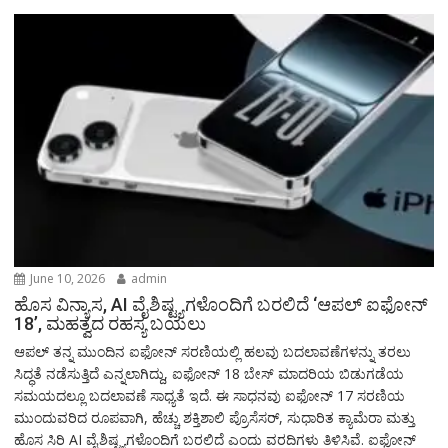
June 10, 2026
admin
ಹೊಸ ವಿನ್ಯಾಸ, AI ವೈಶಿಷ್ಟ್ಯಗಳೊಂದಿಗೆ ಬರಲಿದೆ ‘ಆಪಲ್ ಐಫೋನ್
18’, ಮಹತ್ವದ ರಹಸ್ಯ ಬಯಲು
ಆಪಲ್ ತನ್ನ ಮುಂದಿನ ಐಫೋನ್ ಸರಣಿಯಲ್ಲಿ ಹಲವು ಬದಲಾವಣೆಗಳನ್ನು ತರಲು
ಸಿದ್ಧತೆ ನಡೆಸುತ್ತಿದೆ ಎನ್ನಲಾಗಿದ್ದು, ಐಫೋನ್ 18 ಬೇಸ್ ಮಾದರಿಯ ಬಿಡುಗಡೆಯ
ಸಮಯದಲ್ಲೂ ಬದಲಾವಣೆ ಸಾಧ್ಯತೆ ಇದೆ. ಈ ಸಾಧನವು ಐಫೋನ್ 17 ಸರಣಿಯ
ಮುಂದುವರಿದ ರೂಪವಾಗಿ, ಹೆಚ್ಚು ಶಕ್ತಿಶಾಲಿ ಪ್ರೊಸೆಸರ್, ಸುಧಾರಿತ ಕ್ಯಾಮೆರಾ ಮತ್ತು
ಹೊಸ ಸಿರಿ AI ವೈಶಿಷ್ಟ್ಯಗಳೊಂದಿಗೆ ಬರಲಿದೆ ಎಂದು ವರದಿಗಳು ತಿಳಿಸಿವೆ. ಐಫೋನ್