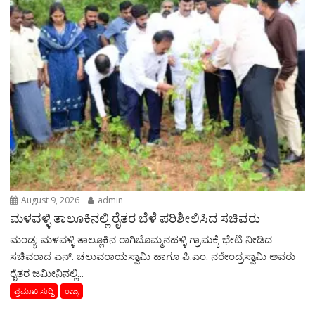
August 9, 2026
admin
ಮಳವಳ್ಳಿ ತಾಲೂಕಿನಲ್ಲಿ ರೈತರ ಬೆಳೆ ಪರಿಶೀಲಿಸಿದ ಸಚಿವರು
ಮಂಡ್ಯ: ಮಳವಳ್ಳಿ ತಾಲ್ಲೂಕಿನ ರಾಗಿಬೊಮ್ಮನಹಳ್ಳಿ ಗ್ರಾಮಕ್ಕೆ ಭೇಟಿ ನೀಡಿದ
ಸಚಿವರಾದ ಎನ್. ಚಲುವರಾಯಸ್ವಾಮಿ ಹಾಗೂ ಪಿ.ಎಂ. ನರೇಂದ್ರಸ್ವಾಮಿ ಅವರು
ರೈತರ ಜಮೀನಿನಲ್ಲಿ...
ಪ್ರಮುಖ ಸುದ್ದಿ
ರಾಜ್ಯ