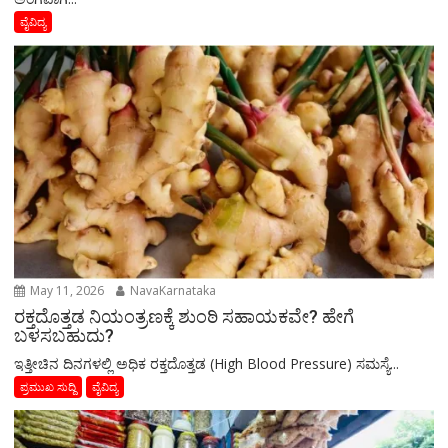
ವೈವಿದ್ಯ
May 11, 2026
NavaKarnataka
ರಕ್ತದೊತ್ತಡ ನಿಯಂತ್ರಣಕ್ಕೆ ಶುಂಠಿ ಸಹಾಯಕವೇ? ಹೇಗೆ
ಬಳಸಬಹುದು?
ಇತ್ತೀಚಿನ ದಿನಗಳಲ್ಲಿ ಅಧಿಕ ರಕ್ತದೊತ್ತಡ (High Blood Pressure) ಸಮಸ್ಯೆ...
ಪ್ರಮುಖ ಸುದ್ದಿ
ವೈವಿದ್ಯ