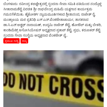
ಬೆಂಗಳೂರು: ರವೀಂದ್ರ ಕಲಾಕ್ಷೇತ್ರದಲ್ಲಿ ಸ್ಪಂದನಾ ಸೇವಾ ಸಮಿತಿ ವತಿಯಿಂದ ನಂದ್ರೊಳ್ಳಿ
ಸೀತಾರಾಮಶೆಟ್ಟಿ ವಿರಚಿತ ಶ್ರೀ ರಾಘವೇಂದ್ರ ಮಹಿಮೆ ಯಕ್ಷಗಾನ ಕಾರ್ಯಕ್ರಮ
ಗಮನಸೆಳೆಯಿತು. ಹೈಕೋರ್ಟ್ ನ್ಯಾಯಮೂರ್ತಿಗಳಾದ ಶ್ರೀಶಾನಂದ, ರಾಜೇಶ್ ರೈ,
ಮಂತ್ರಾಲಯ ಮಠ ಪ್ರತಿನಿಧಿ ಎಸ್.ಎನ್.ವೆಂಕಟೇಶಾಚಾರ್ಯ, ಶಾಸಕರಾದ
ಡಾ.ಸಿ.ಎನ್.ಅಶ್ವಥ್ ನಾರಾಯಣ್, ಉದ್ಯಮಿ ರಾಜೇಶ್ ಶೆಟ್ಟಿ, ಹೋಟೆಲ್ ಮತ್ತು ಬೇಕರಿ,
ಕಾಂಡಿಮೆಟ್ಸ್ ಅಸೋಸಿಯೇಷನ್ ಅಧ್ಯಕ್ಷರಾದ ಪ್ರತಾಪ್ ಶೆಟ್ಟಿ, ಪ್ರಭು, ಕರುಣಕರ್ ಶೆಟ್ಟಿ
ಸ್ಪಂದನಾ ಸೇವಾ ಸಂಸ್ಥೆಯ ಅಧ್ಯಕ್ಷರಾದ ವೆಂಕಟೇಶ್ ಪೈ...
ಪ್ರಮುಖ ಸುದ್ದಿ
ರಾಜ್ಯ