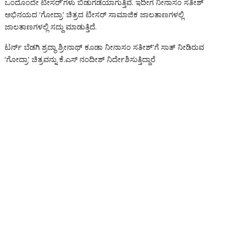
ಒಂದೊಂದೇ ಟೀಸರ್’ಗಳು ಬಿಡುಗಡೆಯಾಗುತ್ತಿವೆ. ಇದೀಗ ನೀನಾಸಂ ಸತೀಶ್
o
A
a
n
g
o
Li
e
ಅಭಿನಯದ ‘ಗೋದ್ರಾ’ ಚಿತ್ರದ ಟೀಸರ್ ಸಾಮಾಜಿಕ ಜಾಲತಾಣಗಳಲ್ಲಿ
o
p
m
g
e
M
n
ಜಾಲತಾಣಗಳಲ್ಲಿ ಸದ್ದು ಮಾಡುತ್ತಿದೆ.
k
p
er
ai
k
ಟರ್ನ್ ಬೆಡಗಿ ಶ್ರದ್ಧಾ ಶ್ರೀನಾಥ್ ಕೂಡಾ ನೀನಾಸಂ ಸತೀಶ್’ಗೆ ಸಾತ್ ನೀಡಿರುವ
l
‘ಗೋದ್ರಾ’ ಚಿತ್ರವನ್ನು ಕೆ.ಎಸ್​ ನಂದೀಶ್​ ನಿರ್ದೇಶಿಸುತ್ತಿದ್ದಾರೆ