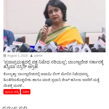
August 3, 2026
admin
‘ಪ್ರಜಾಪ್ರಭುತ್ವದಲ್ಲಿ ಪಕ್ಷ ನಿಷೇಧ ಸರಿಯಲ್ಲ’; ಬಾಂಗ್ಲಾದೇಶ ಸರ್ಕಾರಕ್ಕೆ
ತಸ್ಲಿಮಾ ನಸ್ರಿನ್ ಆಗ್ರಹ
ಕೋಲ್ಕತ್ತಾ: ಬಾಂಗ್ಲಾದೇಶದಲ್ಲಿ ಅವಾಮಿ ಲೀಗ್ ಮೇಲಿನ ನಿಷೇಧವನ್ನು
ಹಿಂತೆಗೆದುಕೊಳ್ಳಬೇಕು ಹಾಗೂ ಮಾಜಿ ಪ್ರಧಾನಿ ಶೇಖ್ ಹಸೀನಾ ಅವರಿಗೆ ಮತ್ತೆ
ದೇಶಕ್ಕೆ ಮರಳಿ...
ಪ್ರಮುಖ ಸುದ್ದಿ
ವಿದೇಶ
ಪ್ರಮುಖ ಸುದ್ದಿ