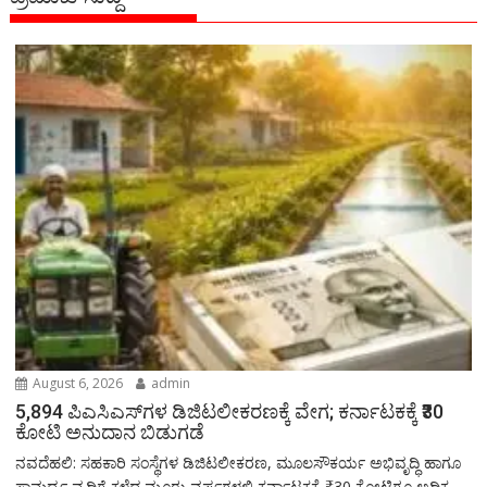
August 6, 2026
admin
5,894 ಪಿಎಸಿಎಸ್‌ಗಳ ಡಿಜಿಟಲೀಕರಣಕ್ಕೆ ವೇಗ; ಕರ್ನಾಟಕಕ್ಕೆ ₹30
ಕೋಟಿ ಅನುದಾನ ಬಿಡುಗಡೆ
ನವದೆಹಲಿ: ಸಹಕಾರಿ ಸಂಸ್ಥೆಗಳ ಡಿಜಿಟಲೀಕರಣ, ಮೂಲಸೌಕರ್ಯ ಅಭಿವೃದ್ಧಿ ಹಾಗೂ
ಸಾಮರ್ಥ್ಯ ವೃದ್ಧಿಗೆ ಕಳೆದ ಮೂರು ವರ್ಷಗಳಲ್ಲಿ ಕರ್ನಾಟಕಕ್ಕೆ ₹30 ಕೋಟಿಗೂ ಅಧಿಕ