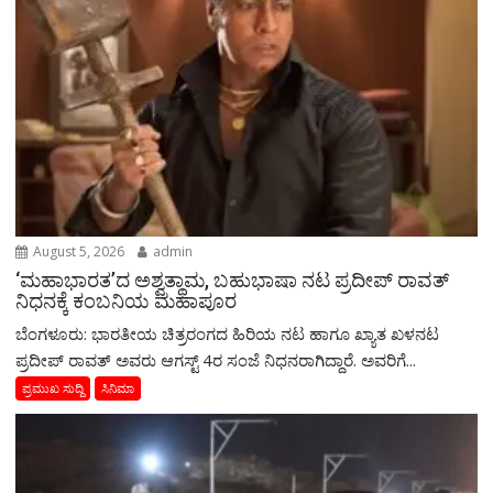
August 5, 2026
admin
‘ಮಹಾಭಾರತ’ದ ಅಶ್ವತ್ಥಾಮ, ಬಹುಭಾಷಾ ನಟ ಪ್ರದೀಪ್ ರಾವತ್
ನಿಧನಕ್ಕೆ ಕಂಬನಿಯ ಮಹಾಪೂರ
ಬೆಂಗಳೂರು: ಭಾರತೀಯ ಚಿತ್ರರಂಗದ ಹಿರಿಯ ನಟ ಹಾಗೂ ಖ್ಯಾತ ಖಳನಟ
ಪ್ರದೀಪ್ ರಾವತ್ ಅವರು ಆಗಸ್ಟ್ 4ರ ಸಂಜೆ ನಿಧನರಾಗಿದ್ದಾರೆ. ಅವರಿಗೆ...
ಪ್ರಮುಖ ಸುದ್ದಿ
ಸಿನಿಮಾ