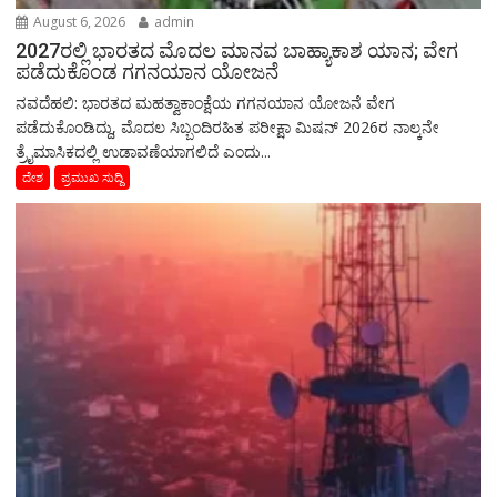
August 6, 2026
admin
2027ರಲ್ಲಿ ಭಾರತದ ಮೊದಲ ಮಾನವ ಬಾಹ್ಯಾಕಾಶ ಯಾನ; ವೇಗ
ಪಡೆದುಕೊಂಡ ಗಗನಯಾನ ಯೋಜನೆ
ನವದೆಹಲಿ: ಭಾರತದ ಮಹತ್ವಾಕಾಂಕ್ಷೆಯ ಗಗನಯಾನ ಯೋಜನೆ ವೇಗ
ಪಡೆದುಕೊಂಡಿದ್ದು, ಮೊದಲ ಸಿಬ್ಬಂದಿರಹಿತ ಪರೀಕ್ಷಾ ಮಿಷನ್‌ 2026ರ ನಾಲ್ಕನೇ
ತ್ರೈಮಾಸಿಕದಲ್ಲಿ ಉಡಾವಣೆಯಾಗಲಿದೆ ಎಂದು...
ದೇಶ
ಪ್ರಮುಖ ಸುದ್ದಿ