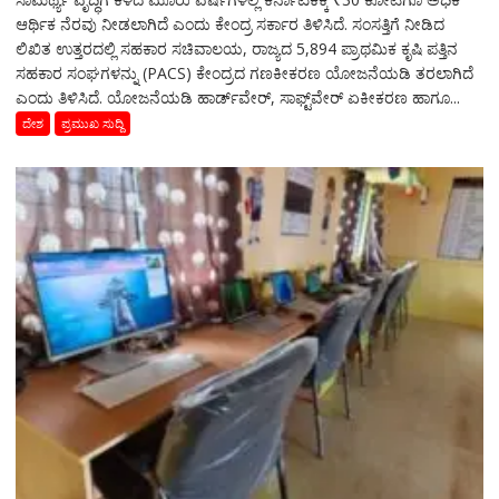
ಆರ್ಥಿಕ ನೆರವು ನೀಡಲಾಗಿದೆ ಎಂದು ಕೇಂದ್ರ ಸರ್ಕಾರ ತಿಳಿಸಿದೆ. ಸಂಸತ್ತಿಗೆ ನೀಡಿದ
ಲಿಖಿತ ಉತ್ತರದಲ್ಲಿ ಸಹಕಾರ ಸಚಿವಾಲಯ, ರಾಜ್ಯದ 5,894 ಪ್ರಾಥಮಿಕ ಕೃಷಿ ಪತ್ತಿನ
ಸಹಕಾರ ಸಂಘಗಳನ್ನು (PACS) ಕೇಂದ್ರದ ಗಣಕೀಕರಣ ಯೋಜನೆಯಡಿ ತರಲಾಗಿದೆ
ಎಂದು ತಿಳಿಸಿದೆ. ಯೋಜನೆಯಡಿ ಹಾರ್ಡ್‌ವೇರ್, ಸಾಫ್ಟ್‌ವೇರ್ ಏಕೀಕರಣ ಹಾಗೂ...
ದೇಶ
ಪ್ರಮುಖ ಸುದ್ದಿ