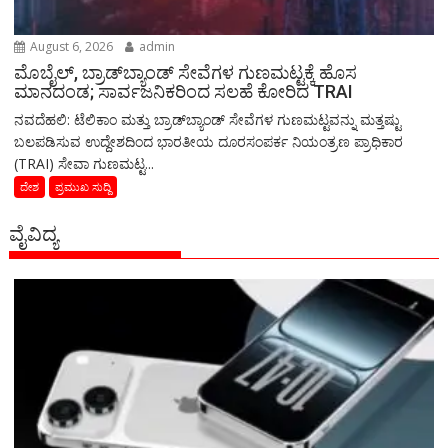
August 6, 2026
admin
ಮೊಬೈಲ್, ಬ್ರಾಡ್‌ಬ್ಯಾಂಡ್ ಸೇವೆಗಳ ಗುಣಮಟ್ಟಕ್ಕೆ ಹೊಸ
ಮಾನದಂಡ; ಸಾರ್ವಜನಿಕರಿಂದ ಸಲಹೆ ಕೋರಿದ TRAI
ನವದೆಹಲಿ: ಟೆಲಿಕಾಂ ಮತ್ತು ಬ್ರಾಡ್‌ಬ್ಯಾಂಡ್ ಸೇವೆಗಳ ಗುಣಮಟ್ಟವನ್ನು ಮತ್ತಷ್ಟು
ಬಲಪಡಿಸುವ ಉದ್ದೇಶದಿಂದ ಭಾರತೀಯ ದೂರಸಂಪರ್ಕ ನಿಯಂತ್ರಣ ಪ್ರಾಧಿಕಾರ
(TRAI) ಸೇವಾ ಗುಣಮಟ್ಟ...
ದೇಶ
ಪ್ರಮುಖ ಸುದ್ದಿ
ವೈವಿದ್ಯ