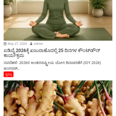
May 27, 2026
admin
ಐಡಿವೈ 2026ಕ್ಕೆ ಖಜುರಾಹೊದಲ್ಲಿ 25 ದಿನಗಳ ಕೌಂಟ್‌ಡೌನ್
ಕಾರ್ಯಕ್ರಮ
ನವದೆಹಲಿ: 2026ರ ಅಂತರರಾಷ್ಟ್ರೀಯ ಯೋಗ ದಿನಾಚರಣೆಗೆ (IDY 2026)
ಅಂಗವಾಗಿ...
ವೈವಿದ್ಯ