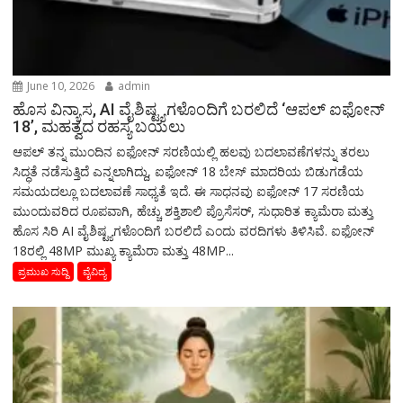
June 10, 2026
admin
ಹೊಸ ವಿನ್ಯಾಸ, AI ವೈಶಿಷ್ಟ್ಯಗಳೊಂದಿಗೆ ಬರಲಿದೆ ‘ಆಪಲ್ ಐಫೋನ್
18’, ಮಹತ್ವದ ರಹಸ್ಯ ಬಯಲು
ಆಪಲ್ ತನ್ನ ಮುಂದಿನ ಐಫೋನ್ ಸರಣಿಯಲ್ಲಿ ಹಲವು ಬದಲಾವಣೆಗಳನ್ನು ತರಲು
ಸಿದ್ಧತೆ ನಡೆಸುತ್ತಿದೆ ಎನ್ನಲಾಗಿದ್ದು, ಐಫೋನ್ 18 ಬೇಸ್ ಮಾದರಿಯ ಬಿಡುಗಡೆಯ
ಸಮಯದಲ್ಲೂ ಬದಲಾವಣೆ ಸಾಧ್ಯತೆ ಇದೆ. ಈ ಸಾಧನವು ಐಫೋನ್ 17 ಸರಣಿಯ
ಮುಂದುವರಿದ ರೂಪವಾಗಿ, ಹೆಚ್ಚು ಶಕ್ತಿಶಾಲಿ ಪ್ರೊಸೆಸರ್, ಸುಧಾರಿತ ಕ್ಯಾಮೆರಾ ಮತ್ತು
ಹೊಸ ಸಿರಿ AI ವೈಶಿಷ್ಟ್ಯಗಳೊಂದಿಗೆ ಬರಲಿದೆ ಎಂದು ವರದಿಗಳು ತಿಳಿಸಿವೆ. ಐಫೋನ್
18ರಲ್ಲಿ 48MP ಮುಖ್ಯ ಕ್ಯಾಮೆರಾ ಮತ್ತು 48MP...
ಪ್ರಮುಖ ಸುದ್ದಿ
ವೈವಿದ್ಯ