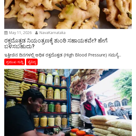
May 11, 2026
NavaKarnataka
ರಕ್ತದೊತ್ತಡ ನಿಯಂತ್ರಣಕ್ಕೆ ಶುಂಠಿ ಸಹಾಯಕವೇ? ಹೇಗೆ
ಬಳಸಬಹುದು?
ಇತ್ತೀಚಿನ ದಿನಗಳಲ್ಲಿ ಅಧಿಕ ರಕ್ತದೊತ್ತಡ (High Blood Pressure) ಸಮಸ್ಯೆ...
ಪ್ರಮುಖ ಸುದ್ದಿ
ವೈವಿದ್ಯ