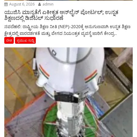
August 6, 2026
admin
ಯುಜಿಸಿ ಮಾನ್ಯತೆಗೆ ಏಕೀಕೃತ ಆನ್‌ಲೈನ್ ಪೋರ್ಟಲ್; ಉನ್ನತ
ಶಿಕ್ಷಣದಲ್ಲಿ ಡಿಜಿಟಲ್ ಸುಧಾರಣೆ
ನವದೆಹಲಿ: ರಾಷ್ಟ್ರೀಯ ಶಿಕ್ಷಣ ನೀತಿ (NEP)-2020ಕ್ಕೆ ಅನುಗುಣವಾಗಿ ಉನ್ನತ ಶಿಕ್ಷಣ
ಕ್ಷೇತ್ರದಲ್ಲಿ ಪಾರದರ್ಶಕತೆ ಮತ್ತು ವೇಗದ ನಿಯಂತ್ರಕ ವ್ಯವಸ್ಥೆ ಜಾರಿಗೆ ಕೇಂದ್ರ...
ದೇಶ
ಪ್ರಮುಖ ಸುದ್ದಿ