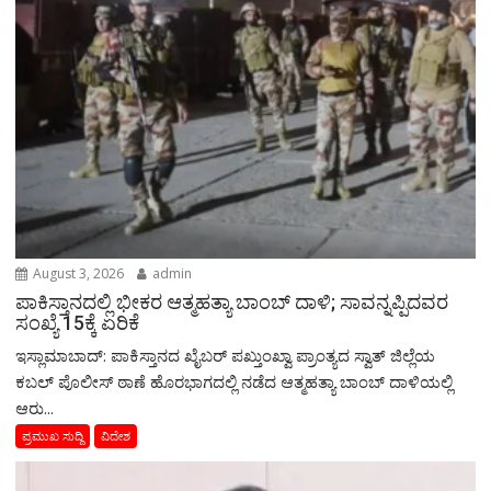
August 3, 2026
admin
ಪಾಕಿಸ್ತಾನದಲ್ಲಿ ಭೀಕರ ಆತ್ಮಹತ್ಯಾ ಬಾಂಬ್ ದಾಳಿ; ಸಾವನ್ನಪ್ಪಿದವರ
ಸಂಖ್ಯೆ 15ಕ್ಕೆ ಏರಿಕೆ
ಇಸ್ಲಾಮಾಬಾದ್: ಪಾಕಿಸ್ತಾನದ ಖೈಬರ್ ಪಖ್ತುಂಖ್ವಾ ಪ್ರಾಂತ್ಯದ ಸ್ವಾತ್ ಜಿಲ್ಲೆಯ
ಕಬಲ್ ಪೊಲೀಸ್ ಠಾಣೆ ಹೊರಭಾಗದಲ್ಲಿ ನಡೆದ ಆತ್ಮಹತ್ಯಾ ಬಾಂಬ್ ದಾಳಿಯಲ್ಲಿ
ಆರು...
ಪ್ರಮುಖ ಸುದ್ದಿ
ವಿದೇಶ