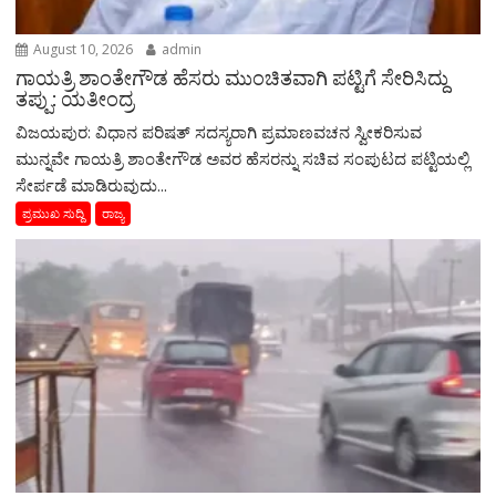
August 10, 2026
admin
ಗಾಯತ್ರಿ ಶಾಂತೇಗೌಡ ಹೆಸರು ಮುಂಚಿತವಾಗಿ ಪಟ್ಟಿಗೆ ಸೇರಿಸಿದ್ದು
ತಪ್ಪು: ಯತೀಂದ್ರ
ವಿಜಯಪುರ: ವಿಧಾನ ಪರಿಷತ್‌ ಸದಸ್ಯರಾಗಿ ಪ್ರಮಾಣವಚನ ಸ್ವೀಕರಿಸುವ
ಮುನ್ನವೇ ಗಾಯತ್ರಿ ಶಾಂತೇಗೌಡ ಅವರ ಹೆಸರನ್ನು ಸಚಿವ ಸಂಪುಟದ ಪಟ್ಟಿಯಲ್ಲಿ
ಸೇರ್ಪಡೆ ಮಾಡಿರುವುದು...
ಪ್ರಮುಖ ಸುದ್ದಿ
ರಾಜ್ಯ