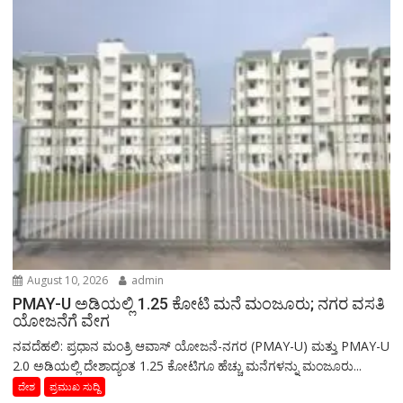
August 10, 2026
admin
PMAY-U ಅಡಿಯಲ್ಲಿ 1.25 ಕೋಟಿ ಮನೆ ಮಂಜೂರು; ನಗರ ವಸತಿ
ಯೋಜನೆಗೆ ವೇಗ
ನವದೆಹಲಿ: ಪ್ರಧಾನ ಮಂತ್ರಿ ಆವಾಸ್ ಯೋಜನೆ-ನಗರ (PMAY-U) ಮತ್ತು PMAY-U
2.0 ಅಡಿಯಲ್ಲಿ ದೇಶಾದ್ಯಂತ 1.25 ಕೋಟಿಗೂ ಹೆಚ್ಚು ಮನೆಗಳನ್ನು ಮಂಜೂರು...
ದೇಶ
ಪ್ರಮುಖ ಸುದ್ದಿ