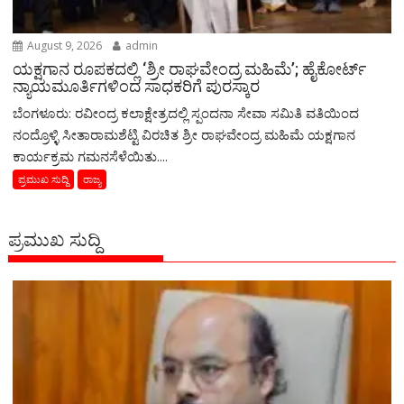
August 9, 2026
admin
ಯಕ್ಷಗಾನ ರೂಪಕದಲ್ಲಿ ‘ಶ್ರೀ ರಾಘವೇಂದ್ರ ಮಹಿಮೆ’; ಹೈಕೋರ್ಟ್
ನ್ಯಾಯಮೂರ್ತಿಗಳಿಂದ ಸಾಧಕರಿಗೆ ಪುರಸ್ಕಾರ
ಬೆಂಗಳೂರು: ರವೀಂದ್ರ ಕಲಾಕ್ಷೇತ್ರದಲ್ಲಿ ಸ್ಪಂದನಾ ಸೇವಾ ಸಮಿತಿ ವತಿಯಿಂದ
ನಂದ್ರೊಳ್ಳಿ ಸೀತಾರಾಮಶೆಟ್ಟಿ ವಿರಚಿತ ಶ್ರೀ ರಾಘವೇಂದ್ರ ಮಹಿಮೆ ಯಕ್ಷಗಾನ
ಕಾರ್ಯಕ್ರಮ ಗಮನಸೆಳೆಯಿತು....
ಪ್ರಮುಖ ಸುದ್ದಿ
ರಾಜ್ಯ
ಪ್ರಮುಖ ಸುದ್ದಿ