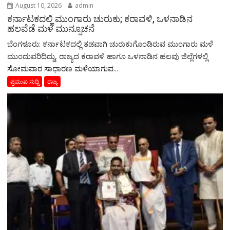
August 10, 2026
admin
ಕರ್ನಾಟಕದಲ್ಲಿ ಮುಂಗಾರು ಚುರುಕು; ಕರಾವಳಿ, ಒಳನಾಡಿನ
ಹಲವೆಡೆ ಮಳೆ ಮುನ್ಸೂಚನೆ
ಬೆಂಗಳೂರು: ಕರ್ನಾಟಕದಲ್ಲಿ ತಡವಾಗಿ ಚುರುಕುಗೊಂಡಿರುವ ಮುಂಗಾರು ಮಳೆ
ಮುಂದುವರಿದಿದ್ದು, ರಾಜ್ಯದ ಕರಾವಳಿ ಹಾಗೂ ಒಳನಾಡಿನ ಹಲವು ಜಿಲ್ಲೆಗಳಲ್ಲಿ
ಸೋಮವಾರ ಸಾಧಾರಣ ಮಳೆಯಾಗುವ...
ಪ್ರಮುಖ ಸುದ್ದಿ
ರಾಜ್ಯ