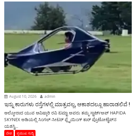
August 10, 2026
admin
ಇನ್ನು ಕಾರುಗಳು ರಸ್ತೆಗಳಲ್ಲಿ ಮಾತ್ರವಲ್ಲ, ಆಕಾಶದಲ್ಲೂ ಹಾರಾಡಲಿವೆ !
ಆಲ್ಮೋರಾದ ಯುವ ಆವಿಷ್ಕಾರಿ ರವಿ ಟಮ್ಟಾ ಅವರು ತಮ್ಮ ಸ್ಟಾರ್ಟ್ಅಪ್ HAPIDA
SKYNEX ಅಡಿಯಲ್ಲಿ ಸಿಂಗಲ್-ಸೀಟರ್ ಫ್ಲೈಯಿಂಗ್ ಕಾರ್ ಪ್ರೊಟೋಟೈಪ್‌ನ
ಯಶಸ್ವಿ...
ದೇಶ
ಪ್ರಮುಖ ಸುದ್ದಿ