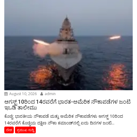
August 10, 2026
admin
ಆಗಸ್ಟ್ 10ರಿಂದ 14ರವರೆಗೆ ಭಾರತ-ಅಮೆರಿಕ ನೌಕಾಪಡೆಗಳ ಜಂಟಿ
ಇಒಡಿ ತಾಲೀಮು
ಕೊಚ್ಚಿ: ಭಾರತೀಯ ನೌಕಾಪಡೆ ಮತ್ತು ಅಮೆರಿಕ ನೌಕಾಪಡೆಗಳು ಆಗಸ್ಟ್ 10ರಿಂದ
14ರವರೆಗೆ ಕೊಚ್ಚಿಯ ದಕ್ಷಿಣ ನೌಕಾ ಕಮಾಂಡ್‌ನಲ್ಲಿ ಐದು ದಿನಗಳ ಜಂಟಿ...
ದೇಶ
ಪ್ರಮುಖ ಸುದ್ದಿ