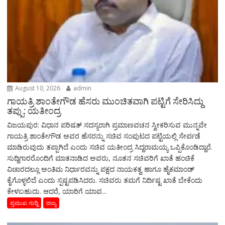
August 10, 2026
admin
ಗಾಯತ್ರಿ ಶಾಂತೇಗೌಡ ಹೆಸರು ಮುಂಚಿತವಾಗಿ ಪಟ್ಟಿಗೆ ಸೇರಿಸಿದ್ದು
ತಪ್ಪು: ಯತೀಂದ್ರ
ವಿಜಯಪುರ: ವಿಧಾನ ಪರಿಷತ್‌ ಸದಸ್ಯರಾಗಿ ಪ್ರಮಾಣವಚನ ಸ್ವೀಕರಿಸುವ ಮುನ್ನವೇ
ಗಾಯತ್ರಿ ಶಾಂತೇಗೌಡ ಅವರ ಹೆಸರನ್ನು ಸಚಿವ ಸಂಪುಟದ ಪಟ್ಟಿಯಲ್ಲಿ ಸೇರ್ಪಡೆ
ಮಾಡಿರುವುದು ತಪ್ಪಾಗಿದೆ ಎಂದು ಸಚಿವ ಯತೀಂದ್ರ ಸಿದ್ದರಾಮಯ್ಯ ಒಪ್ಪಿಕೊಂಡಿದ್ದಾರೆ.
ಸುದ್ದಿಗಾರರೊಂದಿಗೆ ಮಾತನಾಡಿದ ಅವರು, ನೂತನ ಸಚಿವರಿಗೆ ಖಾತೆ ಹಂಚಿಕೆ
ವಿಚಾರದಲ್ಲೂ ಅಂತಿಮ ನಿರ್ಧಾರವನ್ನು ಪಕ್ಷದ ನಾಯಕತ್ವ ಹಾಗೂ ಹೈಕಮಾಂಡ್‌
ಕೈಗೊಳ್ಳಲಿದೆ ಎಂದು ಸ್ಪಷ್ಟಪಡಿಸಿದರು. ಸಚಿವರು ತಮಗೆ ನಿರ್ದಿಷ್ಟ ಖಾತೆ ಬೇಕೆಂದು
ಕೇಳಬಹುದು. ಆದರೆ, ಯಾರಿಗೆ ಯಾವ...
ಪ್ರಮುಖ ಸುದ್ದಿ
ರಾಜ್ಯ