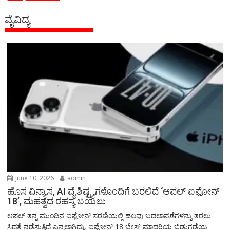
ವೈವಿದ್ಯ
June 10, 2026
admin
ಹೊಸ ವಿನ್ಯಾಸ, AI ವೈಶಿಷ್ಟ್ಯಗಳೊಂದಿಗೆ ಬರಲಿದೆ ‘ಆಪಲ್ ಐಫೋನ್
18’, ಮಹತ್ವದ ರಹಸ್ಯ ಬಯಲು
ಆಪಲ್ ತನ್ನ ಮುಂದಿನ ಐಫೋನ್ ಸರಣಿಯಲ್ಲಿ ಹಲವು ಬದಲಾವಣೆಗಳನ್ನು ತರಲು
ಸಿದ್ಧತೆ ನಡೆಸುತ್ತಿದೆ ಎನ್ನಲಾಗಿದ್ದು, ಐಫೋನ್ 18 ಬೇಸ್ ಮಾದರಿಯ ಬಿಡುಗಡೆಯ