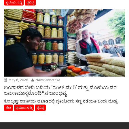
ಪ್ರಮುಖ ಸುದ್ದಿ
ವೈವಿದ್ಯ
May 6, 2026
NavaKarnataka
ಬಂಗಾಳದ ಬೀದಿ ಬದಿಯ ‘ಝಲ್ ಮುರಿ’ ಮತ್ತು ಮೋದಿಯವರ
ಜನಸಾಮಾನ್ಯರೊಂದಿಗಿನ ಬಾಂಧವ್ಯ
​ಕೋಲ್ಕತ್ತಾ: ರಾಜಕೀಯ ಅಖಾಡದಲ್ಲಿ ಪ್ರತಿಯೊಂದು ಸಣ್ಣ ನಡೆಯೂ ಒಂದು ದೊಡ್ಡ...
ದೇಶ
ಪ್ರಮುಖ ಸುದ್ದಿ
ವೈವಿದ್ಯ