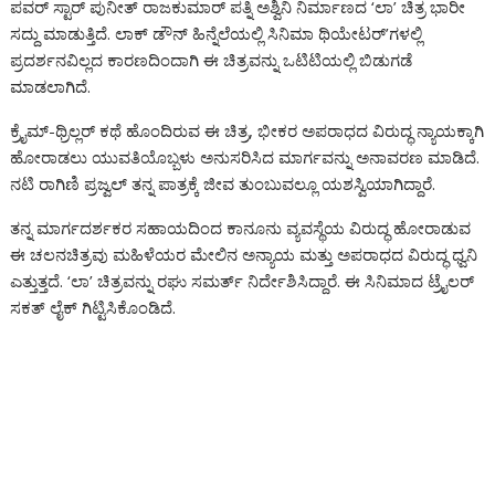
ಪವರ್ ಸ್ಟಾರ್ ಪುನೀತ್ ರಾಜಕುಮಾರ್ ಪತ್ನಿ ಅಶ್ವಿನಿ ನಿರ್ಮಾಣದ ‘ಲಾ’ ಚಿತ್ರ ಭಾರೀ
b
er
s
gr
e
l
a
o
y
ar
ಸದ್ದು ಮಾಡುತ್ತಿದೆ. ಲಾಕ್ ಡೌನ್ ಹಿನ್ನೆಲೆಯಲ್ಲಿ ಸಿನಿಮಾ ಥಿಯೇಟರ್’ಗಳಲ್ಲಿ
o
A
a
n
g
o
Li
e
ಪ್ರದರ್ಶನವಿಲ್ಲದ ಕಾರಣದಿಂದಾಗಿ ಈ ಚಿತ್ರವನ್ನು ಒಟಿಟಿಯಲ್ಲಿ ಬಿಡುಗಡೆ
o
p
m
g
e
M
n
ಮಾಡಲಾಗಿದೆ.
k
p
er
ai
k
ಕ್ರೈಮ್-ಥ್ರಿಲ್ಲರ್ ಕಥೆ ಹೊಂದಿರುವ ಈ ಚಿತ್ರ, ಭೀಕರ ಅಪರಾಧದ ವಿರುದ್ಧ ನ್ಯಾಯಕ್ಕಾಗಿ
l
ಹೋರಾಡಲು ಯುವತಿಯೊಬ್ಬಳು ಅನುಸರಿಸಿದ ಮಾರ್ಗವನ್ನು ಅನಾವರಣ ಮಾಡಿದೆ.
ನಟಿ ರಾಗಿಣಿ ಪ್ರಜ್ವಲ್ ತನ್ನ ಪಾತ್ರಕ್ಕೆ ಜೀವ ತುಂಬುವಲ್ಲೂ ಯಶಸ್ವಿಯಾಗಿದ್ದಾರೆ.
ತನ್ನ ಮಾರ್ಗದರ್ಶಕರ ಸಹಾಯದಿಂದ ಕಾನೂನು ವ್ಯವಸ್ಥೆಯ ವಿರುದ್ಧ ಹೋರಾಡುವ
ಈ ಚಲನಚಿತ್ರವು ಮಹಿಳೆಯರ ಮೇಲಿನ ಅನ್ಯಾಯ ಮತ್ತು ಅಪರಾಧದ ವಿರುದ್ಧ ಧ್ವನಿ
ಎತ್ತುತ್ತದೆ. ‘ಲಾ’ ಚಿತ್ರವನ್ನು ರಘು ಸಮರ್ತ್ ನಿರ್ದೇಶಿಸಿದ್ದಾರೆ. ಈ ಸಿನಿಮಾದ ಟ್ರೈಲರ್
ಸಕತ್ ಲೈಕ್ ಗಿಟ್ಟಿಸಿಕೊಂಡಿದೆ.