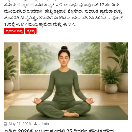
ಸಮಯದಲ್ಲೂ ಬದಲಾವಣೆ ಸಾಧ್ಯತೆ ಇದೆ. ಈ ಸಾಧನವು ಐಫೋನ್ 17 ಸರಣಿಯ
ಮುಂದುವರಿದ ರೂಪವಾಗಿ, ಹೆಚ್ಚು ಶಕ್ತಿಶಾಲಿ ಪ್ರೊಸೆಸರ್, ಸುಧಾರಿತ ಕ್ಯಾಮೆರಾ ಮತ್ತು
ಹೊಸ ಸಿರಿ AI ವೈಶಿಷ್ಟ್ಯಗಳೊಂದಿಗೆ ಬರಲಿದೆ ಎಂದು ವರದಿಗಳು ತಿಳಿಸಿವೆ. ಐಫೋನ್
18ರಲ್ಲಿ 48MP ಮುಖ್ಯ ಕ್ಯಾಮೆರಾ ಮತ್ತು 48MP...
ಪ್ರಮುಖ ಸುದ್ದಿ
ವೈವಿದ್ಯ
May 27, 2026
admin
ಐಡಿವೈ 2026ಕ್ಕೆ ಖಜುರಾಹೊದಲ್ಲಿ 25 ದಿನಗಳ ಕೌಂಟ್‌ಡೌನ್