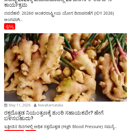
ಕಾರ್ಯಕ್ರಮ
ನವದೆಹಲಿ: 2026ರ ಅಂತರರಾಷ್ಟ್ರೀಯ ಯೋಗ ದಿನಾಚರಣೆಗೆ (IDY 2026)
ಅಂಗವಾಗಿ...
ವೈವಿದ್ಯ
May 11, 2026
NavaKarnataka
ರಕ್ತದೊತ್ತಡ ನಿಯಂತ್ರಣಕ್ಕೆ ಶುಂಠಿ ಸಹಾಯಕವೇ? ಹೇಗೆ
ಬಳಸಬಹುದು?
ಇತ್ತೀಚಿನ ದಿನಗಳಲ್ಲಿ ಅಧಿಕ ರಕ್ತದೊತ್ತಡ (High Blood Pressure) ಸಮಸ್ಯೆ...