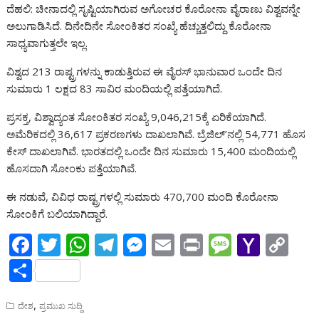
ದೆಹಲಿ: ಚೀನಾದಲ್ಲಿ ಸೃಷ್ಟಿಯಾಗಿರುವ ಅಗೋಚರ ಕೊರೋನಾ ವೈರಾಣು ವಿಶ್ವವನ್ನೇ
b
er
s
gr
e
l
a
o
y
ar
ಅಲುಗಾಡಿಸಿದೆ. ದಿನೇದಿನೇ ಸೋಂಕಿತರ ಸಂಖ್ಯೆ ಹೆಚ್ಚುತ್ತಲಿದ್ದು ಕೊರೋನಾ
o
A
a
n
g
o
Li
e
ಸಾಧ್ಯವಾಗುತ್ತಲೇ ಇಲ್ಲ.
o
p
m
g
e
M
n
ವಿಶ್ವದ 213 ರಾಷ್ಟ್ರಗಳನ್ನು ಕಾಡುತ್ತಿರುವ ಈ ವೈರಸ್ ಭಾನುವಾರ ಒಂದೇ ದಿನ
k
p
er
ai
k
ಸುಮಾರು 1 ಲಕ್ಷದ 83 ಸಾವಿರ ಮಂದಿಯಲ್ಲಿ ಪತ್ತೆಯಾಗಿದೆ.
l
ಪ್ರಸಕ್ತ, ವಿಶ್ವಾದ್ಯಂತ ಸೋಂಕಿತರ ಸಂಖ್ಯೆ 9,046,215ಕ್ಕೆ ಏರಿಕೆಯಾಗಿದೆ.
ಅಮೆರಿಕದಲ್ಲಿ 36,617 ಪ್ರಕರಣಗಳು ದಾಖಲಾಗಿವೆ. ಬ್ರೆಜಿಲ್’ನಲ್ಲಿ 54,771 ಹೊಸ
ಕೇಸ್ ದಾಖಲಾಗಿವೆ. ಭಾರತದಲ್ಲಿ ಒಂದೇ ದಿನ ಸುಮಾರು 15,400 ಮಂದಿಯಲ್ಲಿ
ಹೊಸದಾಗಿ ಸೋಂಕು ಪತ್ತೆಯಾಗಿವೆ.
ಈ ನಡುವೆ, ವಿವಿಧ ರಾಷ್ಟ್ರಗಳಲ್ಲಿ ಸುಮಾರು 470,700 ಮಂದಿ ಕೊರೋನಾ
ಸೋಂಕಿಗೆ ಬಲಿಯಾಗಿದ್ದಾರೆ.
F
T
W
T
M
E
Pr
M
Y
C
ac
w
h
el
e
m
in
e
a
o
S
e
itt
at
e
ss
ai
t
ss
h
p
h
b
,
er
s
gr
e
l
a
o
y
ದೇಶ
ಪ್ರಮುಖ ಸುದ್ದಿ
ar