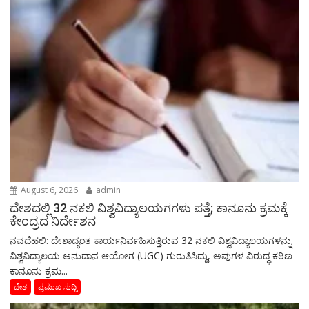
August 6, 2026
admin
ದೇಶದಲ್ಲಿ 32 ನಕಲಿ ವಿಶ್ವವಿದ್ಯಾಲಯಗಗಳು ಪತ್ತೆ; ಕಾನೂನು ಕ್ರಮಕ್ಕೆ
ಕೇಂದ್ರದ ನಿರ್ದೇಶನ
ನವದೆಹಲಿ: ದೇಶಾದ್ಯಂತ ಕಾರ್ಯನಿರ್ವಹಿಸುತ್ತಿರುವ 32 ನಕಲಿ ವಿಶ್ವವಿದ್ಯಾಲಯಗಳನ್ನು
ವಿಶ್ವವಿದ್ಯಾಲಯ ಅನುದಾನ ಆಯೋಗ (UGC) ಗುರುತಿಸಿದ್ದು, ಅವುಗಳ ವಿರುದ್ಧ ಕಠಿಣ
ಕಾನೂನು ಕ್ರಮ...
ದೇಶ
ಪ್ರಮುಖ ಸುದ್ದಿ