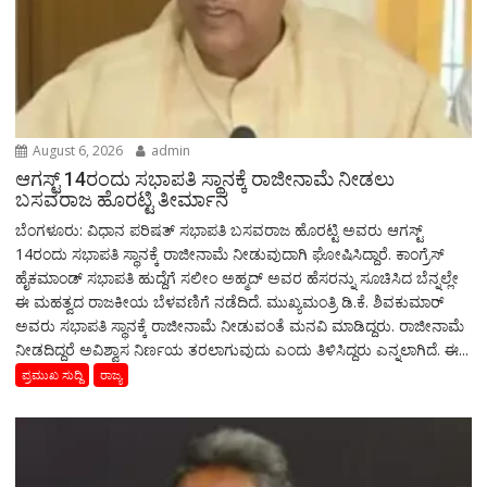
August 6, 2026
admin
ಆಗಸ್ಟ್‌ 14ರಂದು ಸಭಾಪತಿ ಸ್ಥಾನಕ್ಕೆ ರಾಜೀನಾಮೆ ನೀಡಲು
ಬಸವರಾಜ ಹೊರಟ್ಟಿ ತೀರ್ಮಾನ
ಬೆಂಗಳೂರು: ವಿಧಾನ ಪರಿಷತ್ ಸಭಾಪತಿ ಬಸವರಾಜ ಹೊರಟ್ಟಿ ಅವರು ಆಗಸ್ಟ್‌
14ರಂದು ಸಭಾಪತಿ ಸ್ಥಾನಕ್ಕೆ ರಾಜೀನಾಮೆ ನೀಡುವುದಾಗಿ ಘೋಷಿಸಿದ್ದಾರೆ. ಕಾಂಗ್ರೆಸ್
ಹೈಕಮಾಂಡ್ ಸಭಾಪತಿ ಹುದ್ದೆಗೆ ಸಲೀಂ ಅಹ್ಮದ್ ಅವರ ಹೆಸರನ್ನು ಸೂಚಿಸಿದ ಬೆನ್ನಲ್ಲೇ
ಈ ಮಹತ್ವದ ರಾಜಕೀಯ ಬೆಳವಣಿಗೆ ನಡೆದಿದೆ. ಮುಖ್ಯಮಂತ್ರಿ ಡಿ.ಕೆ. ಶಿವಕುಮಾರ್
ಅವರು ಸಭಾಪತಿ ಸ್ಥಾನಕ್ಕೆ ರಾಜೀನಾಮೆ ನೀಡುವಂತೆ ಮನವಿ ಮಾಡಿದ್ದರು. ರಾಜೀನಾಮೆ
ನೀಡದಿದ್ದರೆ ಅವಿಶ್ವಾಸ ನಿರ್ಣಯ ತರಲಾಗುವುದು ಎಂದು ತಿಳಿಸಿದ್ದರು ಎನ್ನಲಾಗಿದೆ. ಈ...
ಪ್ರಮುಖ ಸುದ್ದಿ
ರಾಜ್ಯ