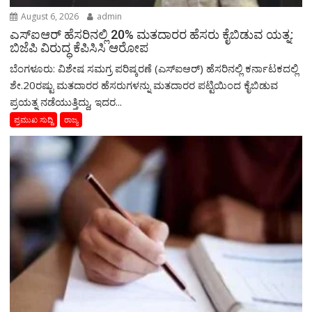
August 6, 2026
admin
ಎಸ್‌ಐಆರ್‌ ಹೆಸರಿನಲ್ಲಿ 20% ಮತದಾರರ ಹೆಸರು ಕೈಬಿಡುವ ಯತ್ನ:
ಬಿಜೆಪಿ ವಿರುದ್ಧ ಕೆಪಿಸಿಸಿ ಆರೋಪ
ಬೆಂಗಳೂರು: ವಿಶೇಷ ಸಮಗ್ರ ಪರಿಷ್ಕರಣೆ (ಎಸ್‌ಐಆರ್‌) ಹೆಸರಿನಲ್ಲಿ ಕರ್ನಾಟಕದಲ್ಲಿ
ಶೇ.20ರಷ್ಟು ಮತದಾರರ ಹೆಸರುಗಳನ್ನು ಮತದಾರರ ಪಟ್ಟಿಯಿಂದ ಕೈಬಿಡುವ
ಪ್ರಯತ್ನ ನಡೆಯುತ್ತಿದ್ದು, ಇದರ...
ಪ್ರಮುಖ ಸುದ್ದಿ
ರಾಜ್ಯ