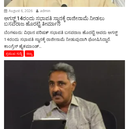
August 6, 2026
admin
ಆಗಸ್ಟ್‌ 14ರಂದು ಸಭಾಪತಿ ಸ್ಥಾನಕ್ಕೆ ರಾಜೀನಾಮೆ ನೀಡಲು
ಬಸವರಾಜ ಹೊರಟ್ಟಿ ತೀರ್ಮಾನ
ಬೆಂಗಳೂರು: ವಿಧಾನ ಪರಿಷತ್ ಸಭಾಪತಿ ಬಸವರಾಜ ಹೊರಟ್ಟಿ ಅವರು ಆಗಸ್ಟ್‌
14ರಂದು ಸಭಾಪತಿ ಸ್ಥಾನಕ್ಕೆ ರಾಜೀನಾಮೆ ನೀಡುವುದಾಗಿ ಘೋಷಿಸಿದ್ದಾರೆ.
ಕಾಂಗ್ರೆಸ್ ಹೈಕಮಾಂಡ್...
ಪ್ರಮುಖ ಸುದ್ದಿ
ರಾಜ್ಯ