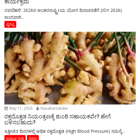
ಕಾರ್ಯಕ್ರಮ
ನವದೆಹಲಿ: 2026ರ ಅಂತರರಾಷ್ಟ್ರೀಯ ಯೋಗ ದಿನಾಚರಣೆಗೆ (IDY 2026)
ಅಂಗವಾಗಿ...
ವೈವಿದ್ಯ
May 11, 2026
NavaKarnataka
ರಕ್ತದೊತ್ತಡ ನಿಯಂತ್ರಣಕ್ಕೆ ಶುಂಠಿ ಸಹಾಯಕವೇ? ಹೇಗೆ
ಬಳಸಬಹುದು?
ಇತ್ತೀಚಿನ ದಿನಗಳಲ್ಲಿ ಅಧಿಕ ರಕ್ತದೊತ್ತಡ (High Blood Pressure) ಸಮಸ್ಯೆ...
ಪ್ರಮುಖ ಸುದ್ದಿ
ವೈವಿದ್ಯ