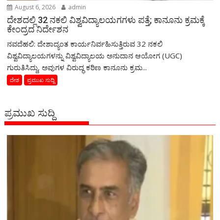
August 6, 2026
admin
ದೇಶದಲ್ಲಿ 32 ನಕಲಿ ವಿಶ್ವವಿದ್ಯಾಲಯಗಗಳು ಪತ್ತೆ; ಕಾನೂನು ಕ್ರಮಕ್ಕೆ
ಕೇಂದ್ರದ ನಿರ್ದೇಶನ
ನವದೆಹಲಿ: ದೇಶಾದ್ಯಂತ ಕಾರ್ಯನಿರ್ವಹಿಸುತ್ತಿರುವ 32 ನಕಲಿ
ವಿಶ್ವವಿದ್ಯಾಲಯಗಳನ್ನು ವಿಶ್ವವಿದ್ಯಾಲಯ ಅನುದಾನ ಆಯೋಗ (UGC)
ಗುರುತಿಸಿದ್ದು, ಅವುಗಳ ವಿರುದ್ಧ ಕಠಿಣ ಕಾನೂನು ಕ್ರಮ...
ದೇಶ
ಪ್ರಮುಖ ಸುದ್ದಿ
ಪ್ರಮುಖ ಸುದ್ದಿ