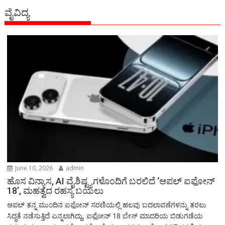
ವೈವಿದ್ಯ
June 10, 2026
admin
ಹೊಸ ವಿನ್ಯಾಸ, AI ವೈಶಿಷ್ಟ್ಯಗಳೊಂದಿಗೆ ಬರಲಿದೆ ‘ಆಪಲ್ ಐಫೋನ್
18’, ಮಹತ್ವದ ರಹಸ್ಯ ಬಯಲು
ಆಪಲ್ ತನ್ನ ಮುಂದಿನ ಐಫೋನ್ ಸರಣಿಯಲ್ಲಿ ಹಲವು ಬದಲಾವಣೆಗಳನ್ನು ತರಲು
ಸಿದ್ಧತೆ ನಡೆಸುತ್ತಿದೆ ಎನ್ನಲಾಗಿದ್ದು, ಐಫೋನ್ 18 ಬೇಸ್ ಮಾದರಿಯ ಬಿಡುಗಡೆಯ