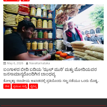
May 6, 2026
NavaKarnataka
ಬಂಗಾಳದ ಬೀದಿ ಬದಿಯ ‘ಝಲ್ ಮುರಿ’ ಮತ್ತು ಮೋದಿಯವರ
ಜನಸಾಮಾನ್ಯರೊಂದಿಗಿನ ಬಾಂಧವ್ಯ
​ಕೋಲ್ಕತ್ತಾ: ರಾಜಕೀಯ ಅಖಾಡದಲ್ಲಿ ಪ್ರತಿಯೊಂದು ಸಣ್ಣ ನಡೆಯೂ ಒಂದು ದೊಡ್ಡ...
ದೇಶ
ಪ್ರಮುಖ ಸುದ್ದಿ
ವೈವಿದ್ಯ