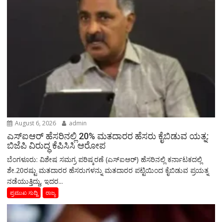
August 6, 2026
admin
ಎಸ್‌ಐಆರ್‌ ಹೆಸರಿನಲ್ಲಿ 20% ಮತದಾರರ ಹೆಸರು ಕೈಬಿಡುವ ಯತ್ನ:
ಬಿಜೆಪಿ ವಿರುದ್ಧ ಕೆಪಿಸಿಸಿ ಆರೋಪ
ಬೆಂಗಳೂರು: ವಿಶೇಷ ಸಮಗ್ರ ಪರಿಷ್ಕರಣೆ (ಎಸ್‌ಐಆರ್‌) ಹೆಸರಿನಲ್ಲಿ ಕರ್ನಾಟಕದಲ್ಲಿ
ಶೇ.20ರಷ್ಟು ಮತದಾರರ ಹೆಸರುಗಳನ್ನು ಮತದಾರರ ಪಟ್ಟಿಯಿಂದ ಕೈಬಿಡುವ ಪ್ರಯತ್ನ
ನಡೆಯುತ್ತಿದ್ದು, ಇದರ...
ಪ್ರಮುಖ ಸುದ್ದಿ
ರಾಜ್ಯ