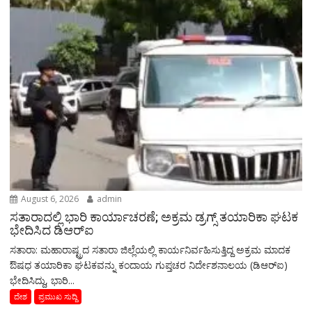
August 6, 2026
admin
ಸತಾರಾದಲ್ಲಿ ಭಾರಿ ಕಾರ್ಯಾಚರಣೆ; ಅಕ್ರಮ ಡ್ರಗ್ಸ್ ತಯಾರಿಕಾ ಘಟಕ
ಭೇದಿಸಿದ ಡಿಆರ್‌ಐ
ಸತಾರಾ: ಮಹಾರಾಷ್ಟ್ರದ ಸತಾರಾ ಜಿಲ್ಲೆಯಲ್ಲಿ ಕಾರ್ಯನಿರ್ವಹಿಸುತ್ತಿದ್ದ ಅಕ್ರಮ ಮಾದಕ
ಔಷಧ ತಯಾರಿಕಾ ಘಟಕವನ್ನು ಕಂದಾಯ ಗುಪ್ತಚರ ನಿರ್ದೇಶನಾಲಯ (ಡಿಆರ್‌ಐ)
ಭೇದಿಸಿದ್ದು, ಭಾರಿ...
ದೇಶ
ಪ್ರಮುಖ ಸುದ್ದಿ