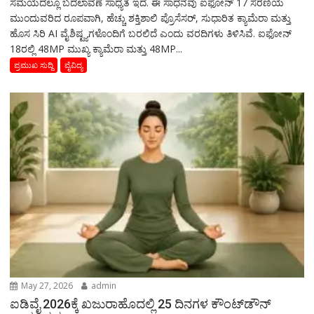
ಸಮಯದಲ್ಲೂ ಬದಲಾವಣೆ ಸಾಧ್ಯತೆ ಇದೆ. ಈ ಸಾಧನವು ಐಫೋನ್ 17 ಸರಣಿಯ
ಮುಂದುವರಿದ ರೂಪವಾಗಿ, ಹೆಚ್ಚು ಶಕ್ತಿಶಾಲಿ ಪ್ರೊಸೆಸರ್, ಸುಧಾರಿತ ಕ್ಯಾಮೆರಾ ಮತ್ತು
ಹೊಸ ಸಿರಿ AI ವೈಶಿಷ್ಟ್ಯಗಳೊಂದಿಗೆ ಬರಲಿದೆ ಎಂದು ವರದಿಗಳು ತಿಳಿಸಿವೆ. ಐಫೋನ್
18ರಲ್ಲಿ 48MP ಮುಖ್ಯ ಕ್ಯಾಮೆರಾ ಮತ್ತು 48MP...
ಪ್ರಮುಖ ಸುದ್ದಿ
ವೈವಿದ್ಯ
May 27, 2026
admin
ಐಡಿವೈ 2026ಕ್ಕೆ ಖಜುರಾಹೊದಲ್ಲಿ 25 ದಿನಗಳ ಕೌಂಟ್‌ಡೌನ್