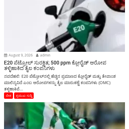
August 9, 2026
admin
E20 ಪೆಟ್ರೋಲ್ ಸುರಕ್ಷಿತ; 500 ppm ಕ್ಲೋರೈಡ್ ಆರೋಪ
ತಳ್ಳಿಹಾಕಿದ ತೈಲ ಕಂಪನಿಗಳು
ನವದೆಹಲಿ: E20 ಪೆಟ್ರೋಲ್‌ನಲ್ಲಿ ಹೆಚ್ಚಿನ ಪ್ರಮಾಣದ ಕ್ಲೋರೈಡ್ ಮತ್ತು ತೇವಾಂಶ
ಮಾಲಿನ್ಯವಿದೆ ಎಂಬ ಆರೋಪಗಳನ್ನು ತೈಲ ಮಾರುಕಟ್ಟೆ ಕಂಪನಿಗಳು (OMC)
ತಳ್ಳಿಹಾಕಿವೆ....
ದೇಶ
ಪ್ರಮುಖ ಸುದ್ದಿ