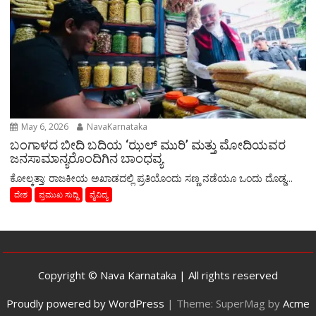
May 6, 2026
NavaKarnataka
ಬಂಗಾಳದ ಬೀದಿ ಬದಿಯ ‘ಝಲ್ ಮುರಿ’ ಮತ್ತು ಮೋದಿಯವರ
ಜನಸಾಮಾನ್ಯರೊಂದಿಗಿನ ಬಾಂಧವ್ಯ
​ಕೋಲ್ಕತ್ತಾ: ರಾಜಕೀಯ ಅಖಾಡದಲ್ಲಿ ಪ್ರತಿಯೊಂದು ಸಣ್ಣ ನಡೆಯೂ ಒಂದು ದೊಡ್ಡ...
ದೇಶ
ಪ್ರಮುಖ ಸುದ್ದಿ
ವೈವಿದ್ಯ
Copyright © Nava Karnataka | All rights reserved
Proudly powered by WordPress
|
Theme: SuperMag by
Acme