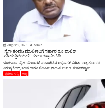
August 9, 2026
admin
‘ನೈಸ್ ಕಂಪನಿ ಮಾಲೀಕರಿಗೆ ಸರ್ಕಾರ ಶೂ ಪಾಲಿಶ್
ಮಾಡುತ್ತಿದೆಯೇ?’; ಕುಮಾರಸ್ವಾಮಿ ಕಿಡಿ
ಬೆಂಗಳೂರು: ನೈಸ್ ಯೋಜನೆಗೆ ಸಂಬಂಧಿಸಿದ ಅಕ್ರಮಗಳ ಕುರಿತು ರಾಜ್ಯ ಸರ್ಕಾರದ
ವಿರುದ್ಧ ಕೇಂದ್ರ ಸಚಿವ ಹಾಗೂ ಜೆಡಿಎಸ್ ನಾಯಕ ಎಚ್.ಡಿ. ಕುಮಾರಸ್ವಾಮಿ...
ಪ್ರಮುಖ ಸುದ್ದಿ
ರಾಜ್ಯ