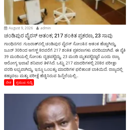
August 9, 2026
admin
ಚಂಡಿಪುರ ವೈರಸ್ ಆತಂಕ; 217 ಶಂಕಿತ ಪ್ರಕರಣ, 23 ಸಾವು
ಗಾಂಧಿನಗರ: ಗುಜರಾತ್‌ನಲ್ಲಿ ಚಂಡಿಪುರ ವೈರಸ್ ಸೋಂಕಿನ ಆತಂಕ ಹೆಚ್ಚಾಗಿದ್ದು,
ಜೂನ್ 30ರಿಂದ ಆಗಸ್ಟ್ 8ರವರೆಗೆ 217 ಶಂಕಿತ ಪ್ರಕರಣಗಳು ವರದಿಯಾಗಿವೆ. ಈ ಪೈಕಿ
39 ಮಂದಿಯಲ್ಲಿ ಸೋಂಕು ದೃಢಪಟ್ಟಿದ್ದು, 23 ಮಂದಿ ಮೃತಪಟ್ಟಿದ್ದಾರೆ ಎಂದು ರಾಜ್ಯ
ಆರೋಗ್ಯ ಇಲಾಖೆ ಶನಿವಾರ ತಿಳಿಸಿದೆ. ಒಟ್ಟು 217 ಮಾದರಿಗಳಲ್ಲಿ 208ರ ಪರೀಕ್ಷಾ
ವರದಿ ಲಭ್ಯವಾಗಿದ್ದು, ಇನ್ನೂ ಒಂಬತ್ತು ಮಾದರಿಗಳ ಫಲಿತಾಂಶ ಬಾಕಿಯಿದೆ. ರಾಜ್ಯದಲ್ಲಿ
ಕಣ್ಗಾವಲು ಮತ್ತು ಪರೀಕ್ಷೆ ಹೆಚ್ಚಿಸಿರುವ ಹಿನ್ನೆಲೆಯಲ್ಲಿ...
ದೇಶ
ಪ್ರಮುಖ ಸುದ್ದಿ