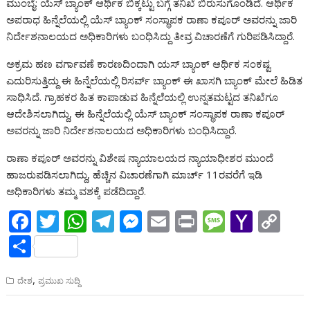
ಮುಂಬೈ: ಯೆಸ್ ಬ್ಯಾಂಕ್ ಆರ್ಥಿಕ ಬಿಕ್ಕಟ್ಟು ಬಗ್ಗೆ ತನಿಖೆ ಬಿರುಸುಗೊಂಡಿದೆ. ಆರ್ಥಿಕ
b
er
s
gr
e
l
a
o
y
ar
ಅಪರಾಧ ಹಿನ್ನೆಲೆಯಲ್ಲಿ ಯೆಸ್ ಬ್ಯಾಂಕ್ ಸಂಸ್ಥಾಪಕ ರಾಣಾ ಕಪೂರ್ ಅವರನ್ನು ಜಾರಿ
o
A
a
n
g
o
Li
e
ನಿರ್ದೇಶನಾಲಯದ ಅಧಿಕಾರಿಗಳು ಬಂಧಿಸಿದ್ದು ತೀವ್ರ ವಿಚಾರಣೆಗೆ ಗುರಿಪಡಿಸಿದ್ದಾರೆ.
o
p
m
g
e
M
n
ಅಕ್ರಮ ಹಣ ವರ್ಗಾವಣೆ ಕಾರಣದಿಂದಾಗಿ ಯಸ್ ಬ್ಯಾಂಕ್ ಆರ್ಥಿಕ ಸಂಕಷ್ಟ
k
p
er
ai
k
ಎದುರಿಸುತ್ತಿದ್ದು ಈ ಹಿನ್ನೆಲೆಯಲ್ಲಿ ರಿಸರ್ವ್ ಬ್ಯಾಂಕ್ ಈ ಖಾಸಗಿ ಬ್ಯಾಂಕ್ ಮೇಲೆ ಹಿಡಿತ
l
ಸಾಧಿಸಿದೆ. ಗ್ರಾಹಕರ ಹಿತ ಕಾಪಾಡುವ ಹಿನ್ನೆಲೆಯಲ್ಲಿ ಉನ್ನತಮಟ್ಟದ ತನಿಖೆಗೂ
ಆದೇಶಿಸಲಾಗಿದ್ದು, ಈ ಹಿನ್ನೆಲೆಯಲ್ಲಿ ಯೆಸ್ ಬ್ಯಾಂಕ್ ಸಂಸ್ಥಾಪಕ ರಾಣಾ ಕಪೂರ್
ಅವರನ್ನು ಜಾರಿ ನಿರ್ದೇಶನಾಲಯದ ಅಧಿಕಾರಿಗಳು ಬಂಧಿಸಿದ್ದಾರೆ.
ರಾಣಾ ಕಪೂರ್ ಅವರನ್ನು ವಿಶೇಷ ನ್ಯಾಯಾಲಯದ ನ್ಯಾಯಾಧೀಶರ ಮುಂದೆ
ಹಾಜರುಪಡಿಸಲಾಗಿದ್ದು, ಹೆಚ್ಚಿನ ವಿಚಾರಣೆಗಾಗಿ ಮಾರ್ಚ್ 11ರವರೆಗೆ ಇಡಿ
ಅಧಿಕಾರಿಗಳು ತಮ್ಮ ವಶಕ್ಕೆ ಪಡೆದಿದ್ದಾರೆ.
F
T
W
T
M
E
Pr
M
Y
C
ac
w
h
el
e
m
in
e
a
o
S
e
itt
at
e
ss
ai
t
ss
h
p
h
b
,
er
s
gr
e
l
a
o
y
ದೇಶ
ಪ್ರಮುಖ ಸುದ್ದಿ
ar
o
A
a
n
g
o
Li