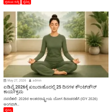
ಪ್ರಮುಖ ಸುದ್ದಿ
ವೈವಿದ್ಯ
May 27, 2026
admin
ಐಡಿವೈ 2026ಕ್ಕೆ ಖಜುರಾಹೊದಲ್ಲಿ 25 ದಿನಗಳ ಕೌಂಟ್‌ಡೌನ್
ಕಾರ್ಯಕ್ರಮ
ನವದೆಹಲಿ: 2026ರ ಅಂತರರಾಷ್ಟ್ರೀಯ ಯೋಗ ದಿನಾಚರಣೆಗೆ (IDY 2026)
ಅಂಗವಾಗಿ...
ವೈವಿದ್ಯ