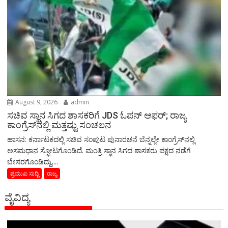
August 9, 2026
admin
ಸಚಿವ ಸ್ಥಾನ ಸಿಗದ ಶಾಸಕರಿಗೆ JDS ಓಪನ್ ಆಫರ್; ರಾಜ್ಯ
ಕಾಂಗ್ರೆಸ್‌ನಲ್ಲಿ ಮತ್ತಷ್ಟು ಸಂಚಲನ
ಹಾಸನ: ಕರ್ನಾಟಕದಲ್ಲಿ ಸಚಿವ ಸಂಪುಟ ಪುನಾರಚನೆ ಬೆನ್ನಲ್ಲೇ ಕಾಂಗ್ರೆಸ್​​​​ನಲ್ಲಿ
ಅಸಮಧಾನ ಸ್ಫೋಟಗೊಂಡಿದೆ. ಮಂತ್ರಿ ಸ್ಥಾನ ಸಿಗದ ಶಾಸಕರು ಪಕ್ಷದ ನಡೆಗೆ
ಬೇಸರಗೊಂಡಿದ್ದು,...
ಪ್ರಮುಖ ಸುದ್ದಿ
ರಾಜ್ಯ
ವೈವಿದ್ಯ