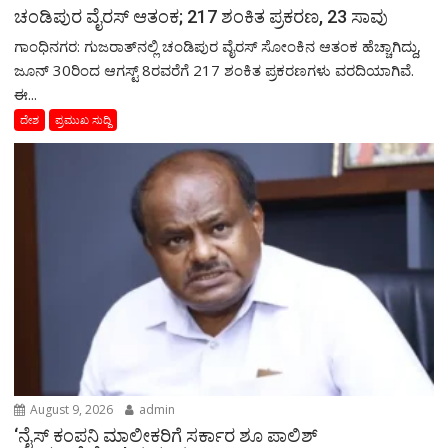
ಚಂಡಿಪುರ ವೈರಸ್ ಆತಂಕ; 217 ಶಂಕಿತ ಪ್ರಕರಣ, 23 ಸಾವು
ಗಾಂಧಿನಗರ: ಗುಜರಾತ್‌ನಲ್ಲಿ ಚಂಡಿಪುರ ವೈರಸ್ ಸೋಂಕಿನ ಆತಂಕ ಹೆಚ್ಚಾಗಿದ್ದು,
ಜೂನ್ 30ರಿಂದ ಆಗಸ್ಟ್ 8ರವರೆಗೆ 217 ಶಂಕಿತ ಪ್ರಕರಣಗಳು ವರದಿಯಾಗಿವೆ.
ಈ...
ದೇಶ
ಪ್ರಮುಖ ಸುದ್ದಿ
August 9, 2026
admin
‘ನೈಸ್ ಕಂಪನಿ ಮಾಲೀಕರಿಗೆ ಸರ್ಕಾರ ಶೂ ಪಾಲಿಶ್