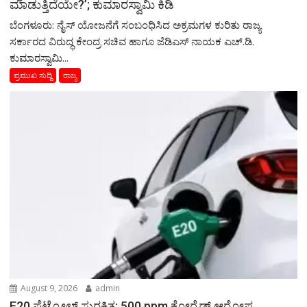
ಮಾಡುತ್ತಿದೆಯೇ?’; ಕುಮಾರಸ್ವಾಮಿ ಕಿಡಿ
ಬೆಂಗಳೂರು: ನೈಸ್ ಯೋಜನೆಗೆ ಸಂಬಂಧಿಸಿದ ಅಕ್ರಮಗಳ ಕುರಿತು ರಾಜ್ಯ
ಸರ್ಕಾರದ ವಿರುದ್ಧ ಕೇಂದ್ರ ಸಚಿವ ಹಾಗೂ ಜೆಡಿಎಸ್ ನಾಯಕ ಎಚ್.ಡಿ.
ಕುಮಾರಸ್ವಾಮಿ...
ಪ್ರಮುಖ ಸುದ್ದಿ
ರಾಜ್ಯ
August 9, 2026
admin
E20 ಪೆಟ್ರೋಲ್ ಸುರಕ್ಷಿತ; 500 ppm ಕ್ಲೋರೈಡ್ ಆರೋಪ