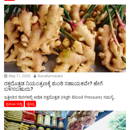
May 11, 2026
NavaKarnataka
ರಕ್ತದೊತ್ತಡ ನಿಯಂತ್ರಣಕ್ಕೆ ಶುಂಠಿ ಸಹಾಯಕವೇ? ಹೇಗೆ
ಬಳಸಬಹುದು?
ಇತ್ತೀಚಿನ ದಿನಗಳಲ್ಲಿ ಅಧಿಕ ರಕ್ತದೊತ್ತಡ (High Blood Pressure) ಸಮಸ್ಯೆ...
ಪ್ರಮುಖ ಸುದ್ದಿ
ವೈವಿದ್ಯ