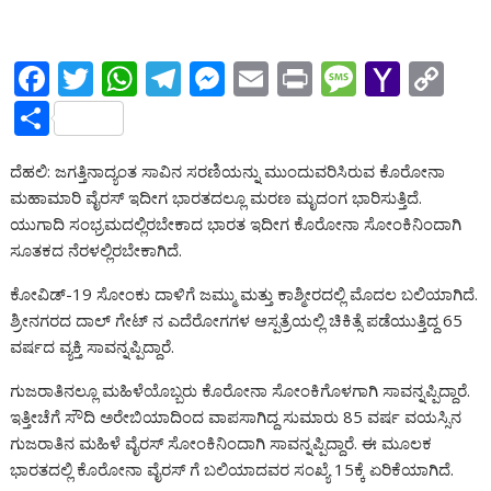
F
T
W
T
M
E
Pr
M
Y
C
ac
w
h
el
e
m
in
e
a
o
S
e
itt
at
e
ss
ai
t
ss
h
p
h
ದೆಹಲಿ: ಜಗತ್ತಿನಾದ್ಯಂತ ಸಾವಿನ ಸರಣಿಯನ್ನು ಮುಂದುವರಿಸಿರುವ ಕೊರೋನಾ
b
er
s
gr
e
l
a
o
y
ar
ಮಹಾಮಾರಿ ವೈರಸ್ ಇದೀಗ ಭಾರತದಲ್ಲೂ ಮರಣ ಮೃದಂಗ ಭಾರಿಸುತ್ತಿದೆ.
o
A
a
n
g
o
Li
e
ಯುಗಾದಿ ಸಂಭ್ರಮದಲ್ಲಿರಬೇಕಾದ ಭಾರತ ಇದೀಗ ಕೊರೋನಾ ಸೋಂಕಿನಿಂದಾಗಿ
o
p
m
g
e
M
n
ಸೂತಕದ ನೆರಳಲ್ಲಿರಬೇಕಾಗಿದೆ.
k
p
er
ai
k
ಕೋವಿಡ್-19 ಸೋಂಕು ದಾಳಿಗೆ ಜಮ್ಮು ಮತ್ತು ಕಾಶ್ಮೀರದಲ್ಲಿ ಮೊದಲ ಬಲಿಯಾಗಿದೆ.
l
ಶ್ರೀನಗರದ ದಾಲ್ ಗೇಟ್ ನ ಎದೆರೋಗಗಳ ಆಸ್ಪತ್ರೆಯಲ್ಲಿ ಚಿಕಿತ್ಸೆ ಪಡೆಯುತ್ತಿದ್ದ 65
ವರ್ಷದ ವ್ಯಕ್ತಿ ಸಾವನ್ನಪ್ಪಿದ್ದಾರೆ.
ಗುಜರಾತಿನಲ್ಲೂ ಮಹಿಳೆಯೊಬ್ಬರು ಕೊರೋನಾ ಸೋಂಕಿಗೊಳಗಾಗಿ ಸಾವನ್ನಪ್ಪಿದ್ದಾರೆ.
ಇತ್ತೀಚೆಗೆ ಸೌದಿ ಅರೇಬಿಯಾದಿಂದ ವಾಪಸಾಗಿದ್ದ ಸುಮಾರು 85 ವರ್ಷ ವಯಸ್ಸಿನ
ಗುಜರಾತಿನ ಮಹಿಳೆ ವೈರಸ್ ಸೋಂಕಿನಿಂದಾಗಿ ಸಾವನ್ನಪ್ಪಿದ್ದಾರೆ. ಈ ಮೂಲಕ
ಭಾರತದಲ್ಲಿ ಕೊರೋನಾ ವೈರಸ್ ಗೆ ಬಲಿಯಾದವರ ಸಂಖ್ಯೆ 15ಕ್ಕೆ ಏರಿಕೆಯಾಗಿದೆ.