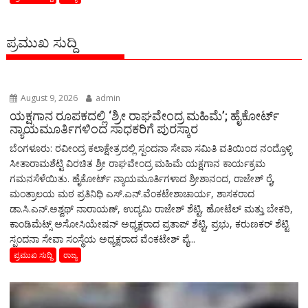
ಪ್ರಮುಖ ಸುದ್ದಿ
August 9, 2026
admin
ಯಕ್ಷಗಾನ ರೂಪಕದಲ್ಲಿ ‘ಶ್ರೀ ರಾಘವೇಂದ್ರ ಮಹಿಮೆ’; ಹೈಕೋರ್ಟ್
ನ್ಯಾಯಮೂರ್ತಿಗಳಿಂದ ಸಾಧಕರಿಗೆ ಪುರಸ್ಕಾರ
ಬೆಂಗಳೂರು: ರವೀಂದ್ರ ಕಲಾಕ್ಷೇತ್ರದಲ್ಲಿ ಸ್ಪಂದನಾ ಸೇವಾ ಸಮಿತಿ ವತಿಯಿಂದ ನಂದ್ರೊಳ್ಳಿ
ಸೀತಾರಾಮಶೆಟ್ಟಿ ವಿರಚಿತ ಶ್ರೀ ರಾಘವೇಂದ್ರ ಮಹಿಮೆ ಯಕ್ಷಗಾನ ಕಾರ್ಯಕ್ರಮ
ಗಮನಸೆಳೆಯಿತು. ಹೈಕೋರ್ಟ್ ನ್ಯಾಯಮೂರ್ತಿಗಳಾದ ಶ್ರೀಶಾನಂದ, ರಾಜೇಶ್ ರೈ,
ಮಂತ್ರಾಲಯ ಮಠ ಪ್ರತಿನಿಧಿ ಎಸ್.ಎನ್.ವೆಂಕಟೇಶಾಚಾರ್ಯ, ಶಾಸಕರಾದ
ಡಾ.ಸಿ.ಎನ್.ಅಶ್ವಥ್ ನಾರಾಯಣ್, ಉದ್ಯಮಿ ರಾಜೇಶ್ ಶೆಟ್ಟಿ, ಹೋಟೆಲ್ ಮತ್ತು ಬೇಕರಿ,
ಕಾಂಡಿಮೆಟ್ಸ್ ಅಸೋಸಿಯೇಷನ್ ಅಧ್ಯಕ್ಷರಾದ ಪ್ರತಾಪ್ ಶೆಟ್ಟಿ, ಪ್ರಭು, ಕರುಣಕರ್ ಶೆಟ್ಟಿ
ಸ್ಪಂದನಾ ಸೇವಾ ಸಂಸ್ಥೆಯ ಅಧ್ಯಕ್ಷರಾದ ವೆಂಕಟೇಶ್ ಪೈ...
ಪ್ರಮುಖ ಸುದ್ದಿ
ರಾಜ್ಯ