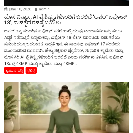
June 10, 2026
admin
ಹೊಸ ವಿನ್ಯಾಸ, AI ವೈಶಿಷ್ಟ್ಯಗಳೊಂದಿಗೆ ಬರಲಿದೆ ‘ಆಪಲ್ ಐಫೋನ್
18’, ಮಹತ್ವದ ರಹಸ್ಯ ಬಯಲು
ಆಪಲ್ ತನ್ನ ಮುಂದಿನ ಐಫೋನ್ ಸರಣಿಯಲ್ಲಿ ಹಲವು ಬದಲಾವಣೆಗಳನ್ನು ತರಲು
ಸಿದ್ಧತೆ ನಡೆಸುತ್ತಿದೆ ಎನ್ನಲಾಗಿದ್ದು, ಐಫೋನ್ 18 ಬೇಸ್ ಮಾದರಿಯ ಬಿಡುಗಡೆಯ
ಸಮಯದಲ್ಲೂ ಬದಲಾವಣೆ ಸಾಧ್ಯತೆ ಇದೆ. ಈ ಸಾಧನವು ಐಫೋನ್ 17 ಸರಣಿಯ
ಮುಂದುವರಿದ ರೂಪವಾಗಿ, ಹೆಚ್ಚು ಶಕ್ತಿಶಾಲಿ ಪ್ರೊಸೆಸರ್, ಸುಧಾರಿತ ಕ್ಯಾಮೆರಾ ಮತ್ತು
ಹೊಸ ಸಿರಿ AI ವೈಶಿಷ್ಟ್ಯಗಳೊಂದಿಗೆ ಬರಲಿದೆ ಎಂದು ವರದಿಗಳು ತಿಳಿಸಿವೆ. ಐಫೋನ್
18ರಲ್ಲಿ 48MP ಮುಖ್ಯ ಕ್ಯಾಮೆರಾ ಮತ್ತು 48MP...
ಪ್ರಮುಖ ಸುದ್ದಿ
ವೈವಿದ್ಯ