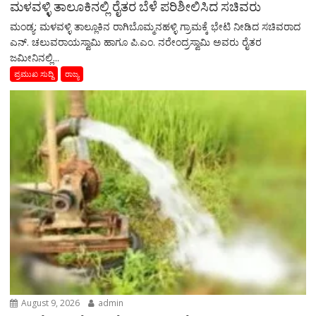
ಮಳವಳ್ಳಿ ತಾಲೂಕಿನಲ್ಲಿ ರೈತರ ಬೆಳೆ ಪರಿಶೀಲಿಸಿದ ಸಚಿವರು
ಮಂಡ್ಯ: ಮಳವಳ್ಳಿ ತಾಲ್ಲೂಕಿನ ರಾಗಿಬೊಮ್ಮನಹಳ್ಳಿ ಗ್ರಾಮಕ್ಕೆ ಭೇಟಿ ನೀಡಿದ ಸಚಿವರಾದ
ಎನ್. ಚಲುವರಾಯಸ್ವಾಮಿ ಹಾಗೂ ಪಿ.ಎಂ. ನರೇಂದ್ರಸ್ವಾಮಿ ಅವರು ರೈತರ
ಜಮೀನಿನಲ್ಲಿ...
ಪ್ರಮುಖ ಸುದ್ದಿ
ರಾಜ್ಯ
August 9, 2026
admin