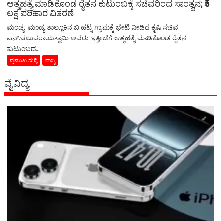
ಆತ್ಮಹತ್ಯೆ ಮಾಡಿಕೊಂಡ ರೈತನ ಕುಟುಂಬಕ್ಕೆ ಸಚಿವರಿಂದ ಸಾಂತ್ವನ; ₹5
ಲಕ್ಷ ಪರಿಹಾರ ವಿತರಣೆ
ಮಂಡ್ಯ: ಮಂಡ್ಯ ತಾಲ್ಲೂಕಿನ ಬಿ.ಹಟ್ನ ಗ್ರಾಮಕ್ಕೆ ಭೇಟಿ ನೀಡಿದ ಕೃಷಿ ಸಚಿವ
ಎನ್.ಚಲುವರಾಯಸ್ವಾಮಿ ಅವರು ಇತ್ತೀಚೆಗೆ ಆತ್ಮಹತ್ಯೆ ಮಾಡಿಕೊಂಡ ರೈತನ
ಕುಟುಂಬದ...
ಪ್ರಮುಖ ಸುದ್ದಿ
ರಾಜ್ಯ
ವೈವಿದ್ಯ