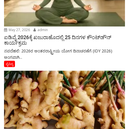
May 27, 2026
admin
ಐಡಿವೈ 2026ಕ್ಕೆ ಖಜುರಾಹೊದಲ್ಲಿ 25 ದಿನಗಳ ಕೌಂಟ್‌ಡೌನ್
ಕಾರ್ಯಕ್ರಮ
ನವದೆಹಲಿ: 2026ರ ಅಂತರರಾಷ್ಟ್ರೀಯ ಯೋಗ ದಿನಾಚರಣೆಗೆ (IDY 2026)
ಅಂಗವಾಗಿ...
ವೈವಿದ್ಯ