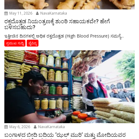
May 11, 2026
NavaKarnataka
ರಕ್ತದೊತ್ತಡ ನಿಯಂತ್ರಣಕ್ಕೆ ಶುಂಠಿ ಸಹಾಯಕವೇ? ಹೇಗೆ
ಬಳಸಬಹುದು?
ಇತ್ತೀಚಿನ ದಿನಗಳಲ್ಲಿ ಅಧಿಕ ರಕ್ತದೊತ್ತಡ (High Blood Pressure) ಸಮಸ್ಯೆ...
ಪ್ರಮುಖ ಸುದ್ದಿ
ವೈವಿದ್ಯ
May 6, 2026
NavaKarnataka
ಬಂಗಾಳದ ಬೀದಿ ಬದಿಯ ‘ಝಲ್ ಮುರಿ’ ಮತ್ತು ಮೋದಿಯವರ