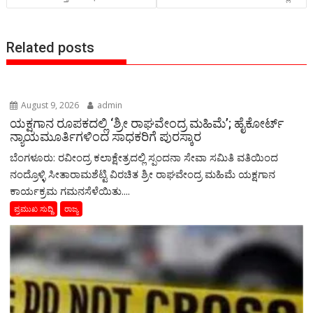
k
p
er
ai
k
l
Related posts
August 9, 2026
admin
ಯಕ್ಷಗಾನ ರೂಪಕದಲ್ಲಿ ‘ಶ್ರೀ ರಾಘವೇಂದ್ರ ಮಹಿಮೆ’; ಹೈಕೋರ್ಟ್
ನ್ಯಾಯಮೂರ್ತಿಗಳಿಂದ ಸಾಧಕರಿಗೆ ಪುರಸ್ಕಾರ
ಬೆಂಗಳೂರು: ರವೀಂದ್ರ ಕಲಾಕ್ಷೇತ್ರದಲ್ಲಿ ಸ್ಪಂದನಾ ಸೇವಾ ಸಮಿತಿ ವತಿಯಿಂದ
ನಂದ್ರೊಳ್ಳಿ ಸೀತಾರಾಮಶೆಟ್ಟಿ ವಿರಚಿತ ಶ್ರೀ ರಾಘವೇಂದ್ರ ಮಹಿಮೆ ಯಕ್ಷಗಾನ
ಕಾರ್ಯಕ್ರಮ ಗಮನಸೆಳೆಯಿತು....
ಪ್ರಮುಖ ಸುದ್ದಿ
ರಾಜ್ಯ