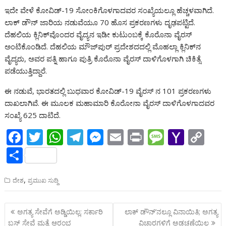
ಇದೇ ವೇಳೆ ಕೋವಿಡ್-19 ಸೋಂಕಿಗೊಳಗಾದವರ ಸಂಖ್ಯೆಯಲ್ಲೂ ಹೆಚ್ಚಳವಾಗಿದೆ.
ಲಾಕ್ ಡೌನ್ ಜಾರಿಯ ನಡುವೆಯೂ 70 ಹೊಸ ಪ್ರಕರಣಗಳು ದೃಢಪಟ್ಟಿದೆ.
ದೆಹಲಿಯ ಕ್ಲಿನಿಕ್‌ವೊಂದರ ವೈದ್ಯನ ಇಡೀ ಕುಟುಂಬಕ್ಕೆ ಕೊರೊನಾ ವೈರಸ್
ಅಂಟಿಕೊಂಡಿದೆ. ದೆಹಲಿಯ ಮೌಜ್‌ಪುರ್ ಪ್ರದೇಶದದಲ್ಲಿ ಮೊಹಲ್ಲಾ ಕ್ಲಿನಿಕ್‌ನ
ವೈದ್ಯರು, ಅವರ ಪತ್ನಿ ಹಾಗೂ ಪುತ್ರಿ ಕೊರೊನಾ ವೈರಸ್ ದಾಳಿಗೊಳಗಾಗಿ ಚಿಕಿತ್ಸೆ
ಪಡೆಯುತ್ತಿದ್ದಾರೆ.
ಈ ನಡುವೆ, ಭಾರತದಲ್ಲಿ ಬುಧವಾರ ಕೋವಿಡ್-19 ವೈರಸ್ ನ 101 ಪ್ರಕರಣಗಳು
ದಾಖಲಾಗಿವೆ. ಈ ಮೂಲಕ ಮಹಾಮಾರಿ ಕೊರೋನಾ ವೈರಸ್ ದಾಳಿಗೊಳಗಾದವರ
ಸಂಖ್ಯೆ 625 ದಾಟಿದೆ.
F
T
W
T
M
E
Pr
M
Y
C
ac
w
h
el
e
m
in
e
a
o
S
e
itt
at
e
ss
ai
t
ss
h
p
h
b
,
er
s
gr
e
l
a
o
y
ದೇಶ
ಪ್ರಮುಖ ಸುದ್ದಿ
ar
o
A
a
n
g
o
Li
e
Post
ಅಗತ್ಯ ಸೇವೆಗೆ ಅಡ್ಡಿಯಿಲ್ಲ; ಸರ್ಕಾರಿ
ಲಾಕ್ ಡೌನ್’ನಲ್ಲೂ ವಿನಾಯಿತಿ; ಅಗತ್ಯ
o
p
m
g
e
M
n
navigation
ಬಸ್ ಸೇವೆ ಮತ್ತೆ ಆರಂಭ
ವಿಚಾರಗಳಿಗೆ ಅಡಚಣೆಯಿಲ್ಲ