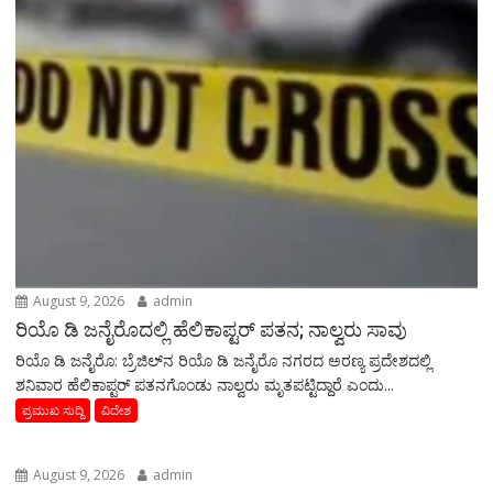
August 9, 2026
admin
ರಿಯೊ ಡಿ ಜನೈರೊದಲ್ಲಿ ಹೆಲಿಕಾಪ್ಟರ್ ಪತನ; ನಾಲ್ವರು ಸಾವು
ರಿಯೊ ಡಿ ಜನೈರೊ: ಬ್ರೆಜಿಲ್‌ನ ರಿಯೊ ಡಿ ಜನೈರೊ ನಗರದ ಅರಣ್ಯ ಪ್ರದೇಶದಲ್ಲಿ
ಶನಿವಾರ ಹೆಲಿಕಾಪ್ಟರ್ ಪತನಗೊಂಡು ನಾಲ್ವರು ಮೃತಪಟ್ಟಿದ್ದಾರೆ ಎಂದು...
ಪ್ರಮುಖ ಸುದ್ದಿ
ವಿದೇಶ
August 9, 2026
admin