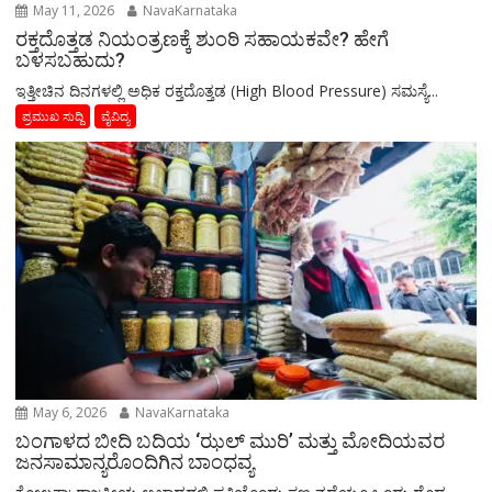
May 11, 2026
NavaKarnataka
ರಕ್ತದೊತ್ತಡ ನಿಯಂತ್ರಣಕ್ಕೆ ಶುಂಠಿ ಸಹಾಯಕವೇ? ಹೇಗೆ
ಬಳಸಬಹುದು?
ಇತ್ತೀಚಿನ ದಿನಗಳಲ್ಲಿ ಅಧಿಕ ರಕ್ತದೊತ್ತಡ (High Blood Pressure) ಸಮಸ್ಯೆ...
ಪ್ರಮುಖ ಸುದ್ದಿ
ವೈವಿದ್ಯ
May 6, 2026
NavaKarnataka
ಬಂಗಾಳದ ಬೀದಿ ಬದಿಯ ‘ಝಲ್ ಮುರಿ’ ಮತ್ತು ಮೋದಿಯವರ
ಜನಸಾಮಾನ್ಯರೊಂದಿಗಿನ ಬಾಂಧವ್ಯ