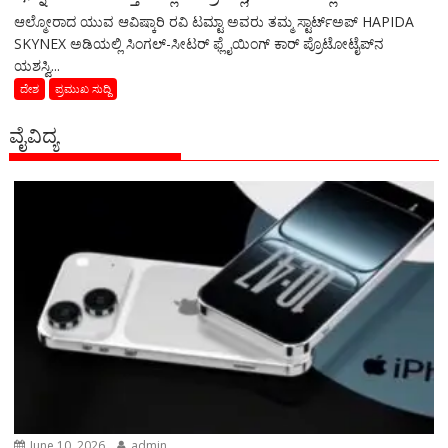
ಆಲ್ಮೋರಾದ ಯುವ ಆವಿಷ್ಕಾರಿ ರವಿ ಟಮ್ಟಾ ಅವರು ತಮ್ಮ ಸ್ಟಾರ್ಟ್ಅಪ್ HAPIDA
SKYNEX ಅಡಿಯಲ್ಲಿ ಸಿಂಗಲ್-ಸೀಟರ್ ಫ್ಲೈಯಿಂಗ್ ಕಾರ್ ಪ್ರೊಟೋಟೈಪ್‌ನ
ಯಶಸ್ವಿ...
ದೇಶ
ಪ್ರಮುಖ ಸುದ್ದಿ
ವೈವಿದ್ಯ
June 10, 2026
admin