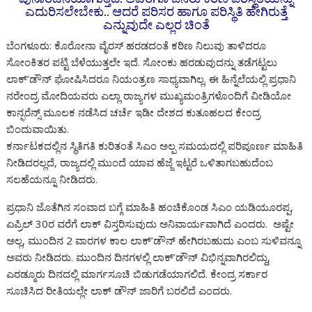
o
A
a
n
g
o
Li
e
ಎದುರಿಸಲೇಬೇಕು.. ಆದರೆ ಪರಿಸರ ಹಾಗೂ ಪರಿಸ್ಥಿತಿ ಹೇಗಿರುತ್ತೆ
o
p
m
g
e
M
n
ಎನ್ನುವುದೇ ಎಲ್ಲರ ಚಿಂತೆ
k
p
er
ai
k
ಬೆಂಗಳೂರು: ಕೊರೋನಾ ವೈರಸ್ ಹರಡದಂತೆ ಕಠಿಣ ನಿಲುವು ತಾಳಿದರೂ
ಸೋಂಕಿತರ ಪಟ್ಟಿ ಬೆಳೆಯುತ್ತಲೇ ಇದೆ. ಸೋಂಕು ಹರಡುವುದನ್ನು ತಡೆಗಟ್ಟಲು
l
ಲಾಕ್’ಡೌನ್ ಘೋಷಿಸಿದರೂ ನಿಯಂತ್ರಣ ಸಾಧ್ಯವಾಗಿಲ್ಲ. ಈ ಹಿನ್ನೆಲೆಯಲ್ಲಿ ಪ್ರಧಾನಿ
ನರೇಂದ್ರ ಮೋದಿಯವರು ಎಲ್ಲಾ ರಾಜ್ಯಗಳ ಮುಖ್ಯಮಂತ್ರಿಗಳೊಂದಿಗೆ ವೀಡಿಯೋ
ಕಾನ್ಫರೆನ್ಸ್ ಮೂಲಕ ನಡೆಸಿದ ಚರ್ಚೆ ಇಡೀ ದೇಶದ ಕುತೂಹಲದ ಕೇಂದ್ರ
ಬಿಂದುವಾಯಿತು.
ಕರ್ನಾಟಕದಲ್ಲಿನ ಸ್ಥಿತಿಗತಿ ಕುರಿತಂತೆ ಸಿಎಂ ಅಲ್ಪ ಸಮಯದಲ್ಲಿ ಪರಿಪೂರ್ಣ ಮಾಹಿತಿ
ನೀಡಿದರಲ್ಲದೆ, ರಾಜ್ಯದಲ್ಲಿ ಮುಂದೆ ಯಾವ ಹೆಜ್ಜೆ ಇಟ್ಟರೆ ಒಳಿತಾಗಬಹುದೆಂಬ
ಸಲಹೆಯನ್ನೂ ನೀಡಿದರು.
ಪ್ರಧಾನಿ ಜೊತೆಗಿನ ಸಂವಾದ ಬಗ್ಗೆ ಮಾಹಿತಿ ಹಂಚಿಕೊಂಡ ಸಿಎಂ ಯಡಿಯೂರಪ್ಪ,
ಏಪ್ರಿಲ್ 30ರ ವರೆಗೆ ಲಾಕ್ ವಿಸ್ತರಿಸುವುದು ಅನಿವಾರ್ಯವಾಗಿದೆ ಎಂದರು. ಅಷ್ಟೇ
ಅಲ್ಲ, ಮುಂದಿನ 2 ವಾರಗಳ ಕಾಲ ಲಾಕ್’ಡೌನ್ ಹೇಗಿರಬಹುದು ಎಂಬ ಸುಳಿವನ್ನೂ
ಅವರು ನೀಡಿದರು. ಮುಂದಿನ ದಿನಗಳಲ್ಲಿ ಲಾಕ್’ಡೌನ್ ವಿಭಿನ್ನವಾಗಿರಲಿದ್ದು,
ಎರಡ್ಮೂರು ದಿನದಲ್ಲಿ ಮಾರ್ಗಸೂಚಿ ಬಿಡುಗಡೆಯಾಗಲಿದೆ. ಕೇಂದ್ರ ಸರ್ಕಾರ
ಸೂಚಿಸಿದ ರೀತಿಯಲ್ಲೇ ಲಾಕ್ ಡೌನ್ ಜಾರಿಗೆ ಬರಲಿದೆ ಎಂದರು.