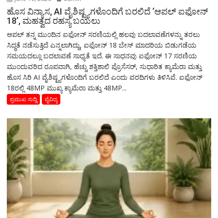
ಹೊಸ ವಿನ್ಯಾಸ, AI ವೈಶಿಷ್ಟ್ಯಗಳೊಂದಿಗೆ ಬರಲಿದೆ ‘ಆಪಲ್ ಐಫೋನ್
18’, ಮಹತ್ವದ ರಹಸ್ಯ ಬಯಲು
ಆಪಲ್ ತನ್ನ ಮುಂದಿನ ಐಫೋನ್ ಸರಣಿಯಲ್ಲಿ ಹಲವು ಬದಲಾವಣೆಗಳನ್ನು ತರಲು
ಸಿದ್ಧತೆ ನಡೆಸುತ್ತಿದೆ ಎನ್ನಲಾಗಿದ್ದು, ಐಫೋನ್ 18 ಬೇಸ್ ಮಾದರಿಯ ಬಿಡುಗಡೆಯ
ಸಮಯದಲ್ಲೂ ಬದಲಾವಣೆ ಸಾಧ್ಯತೆ ಇದೆ. ಈ ಸಾಧನವು ಐಫೋನ್ 17 ಸರಣಿಯ
ಮುಂದುವರಿದ ರೂಪವಾಗಿ, ಹೆಚ್ಚು ಶಕ್ತಿಶಾಲಿ ಪ್ರೊಸೆಸರ್, ಸುಧಾರಿತ ಕ್ಯಾಮೆರಾ ಮತ್ತು
ಹೊಸ ಸಿರಿ AI ವೈಶಿಷ್ಟ್ಯಗಳೊಂದಿಗೆ ಬರಲಿದೆ ಎಂದು ವರದಿಗಳು ತಿಳಿಸಿವೆ. ಐಫೋನ್
18ರಲ್ಲಿ 48MP ಮುಖ್ಯ ಕ್ಯಾಮೆರಾ ಮತ್ತು 48MP...
ಪ್ರಮುಖ ಸುದ್ದಿ
ವೈವಿದ್ಯ