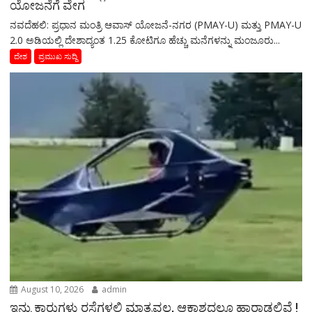
ಯೋಜನೆಗೆ ವೇಗ
ನವದೆಹಲಿ: ಪ್ರಧಾನ ಮಂತ್ರಿ ಆವಾಸ್ ಯೋಜನೆ-ನಗರ (PMAY-U) ಮತ್ತು PMAY-U
2.0 ಅಡಿಯಲ್ಲಿ ದೇಶಾದ್ಯಂತ 1.25 ಕೋಟಿಗೂ ಹೆಚ್ಚು ಮನೆಗಳನ್ನು ಮಂಜೂರು...
ದೇಶ
ಪ್ರಮುಖ ಸುದ್ದಿ
August 10, 2026
admin
ಇನ್ನು ಕಾರುಗಳು ರಸ್ತೆಗಳಲ್ಲಿ ಮಾತ್ರವಲ್ಲ, ಆಕಾಶದಲ್ಲೂ ಹಾರಾಡಲಿವೆ !