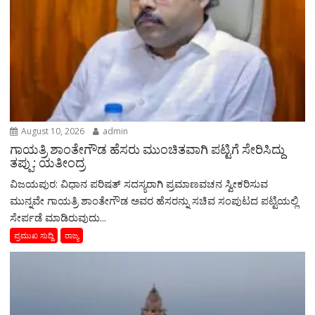
August 10, 2026
admin
ಗಾಯತ್ರಿ ಶಾಂತೇಗೌಡ ಹೆಸರು ಮುಂಚಿತವಾಗಿ ಪಟ್ಟಿಗೆ ಸೇರಿಸಿದ್ದು
ತಪ್ಪು: ಯತೀಂದ್ರ
ವಿಜಯಪುರ: ವಿಧಾನ ಪರಿಷತ್‌ ಸದಸ್ಯರಾಗಿ ಪ್ರಮಾಣವಚನ ಸ್ವೀಕರಿಸುವ
ಮುನ್ನವೇ ಗಾಯತ್ರಿ ಶಾಂತೇಗೌಡ ಅವರ ಹೆಸರನ್ನು ಸಚಿವ ಸಂಪುಟದ ಪಟ್ಟಿಯಲ್ಲಿ
ಸೇರ್ಪಡೆ ಮಾಡಿರುವುದು...
ಪ್ರಮುಖ ಸುದ್ದಿ
ರಾಜ್ಯ