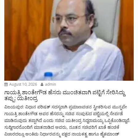
August 10, 2026
admin
ಗಾಯತ್ರಿ ಶಾಂತೇಗೌಡ ಹೆಸರು ಮುಂಚಿತವಾಗಿ ಪಟ್ಟಿಗೆ ಸೇರಿಸಿದ್ದು
ತಪ್ಪು: ಯತೀಂದ್ರ
ವಿಜಯಪುರ: ವಿಧಾನ ಪರಿಷತ್‌ ಸದಸ್ಯರಾಗಿ ಪ್ರಮಾಣವಚನ ಸ್ವೀಕರಿಸುವ ಮುನ್ನವೇ
ಗಾಯತ್ರಿ ಶಾಂತೇಗೌಡ ಅವರ ಹೆಸರನ್ನು ಸಚಿವ ಸಂಪುಟದ ಪಟ್ಟಿಯಲ್ಲಿ ಸೇರ್ಪಡೆ
ಮಾಡಿರುವುದು ತಪ್ಪಾಗಿದೆ ಎಂದು ಸಚಿವ ಯತೀಂದ್ರ ಸಿದ್ದರಾಮಯ್ಯ ಒಪ್ಪಿಕೊಂಡಿದ್ದಾರೆ.
ಸುದ್ದಿಗಾರರೊಂದಿಗೆ ಮಾತನಾಡಿದ ಅವರು, ನೂತನ ಸಚಿವರಿಗೆ ಖಾತೆ ಹಂಚಿಕೆ
ವಿಚಾರದಲ್ಲೂ ಅಂತಿಮ ನಿರ್ಧಾರವನ್ನು ಪಕ್ಷದ ನಾಯಕತ್ವ ಹಾಗೂ ಹೈಕಮಾಂಡ್‌