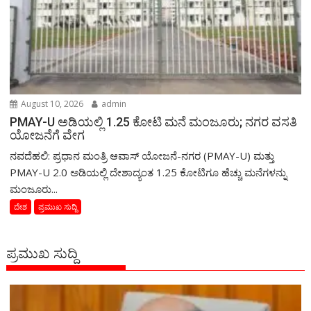
August 10, 2026
admin
PMAY-U ಅಡಿಯಲ್ಲಿ 1.25 ಕೋಟಿ ಮನೆ ಮಂಜೂರು; ನಗರ ವಸತಿ
ಯೋಜನೆಗೆ ವೇಗ
ನವದೆಹಲಿ: ಪ್ರಧಾನ ಮಂತ್ರಿ ಆವಾಸ್ ಯೋಜನೆ-ನಗರ (PMAY-U) ಮತ್ತು
PMAY-U 2.0 ಅಡಿಯಲ್ಲಿ ದೇಶಾದ್ಯಂತ 1.25 ಕೋಟಿಗೂ ಹೆಚ್ಚು ಮನೆಗಳನ್ನು
ಮಂಜೂರು...
ದೇಶ
ಪ್ರಮುಖ ಸುದ್ದಿ
ಪ್ರಮುಖ ಸುದ್ದಿ