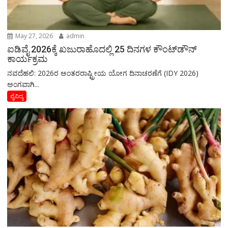
May 27, 2026
admin
ಐಡಿವೈ 2026ಕ್ಕೆ ಖಜುರಾಹೊದಲ್ಲಿ 25 ದಿನಗಳ ಕೌಂಟ್‌ಡೌನ್
ಕಾರ್ಯಕ್ರಮ
ನವದೆಹಲಿ: 2026ರ ಅಂತರರಾಷ್ಟ್ರೀಯ ಯೋಗ ದಿನಾಚರಣೆಗೆ (IDY 2026)
ಅಂಗವಾಗಿ...
ವೈವಿದ್ಯ