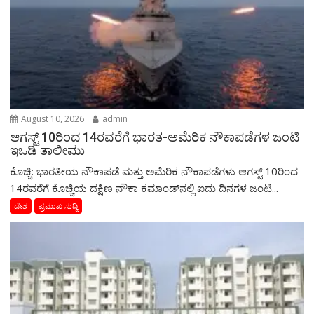
August 10, 2026
admin
ಆಗಸ್ಟ್ 10ರಿಂದ 14ರವರೆಗೆ ಭಾರತ-ಅಮೆರಿಕ ನೌಕಾಪಡೆಗಳ ಜಂಟಿ
ಇಒಡಿ ತಾಲೀಮು
ಕೊಚ್ಚಿ: ಭಾರತೀಯ ನೌಕಾಪಡೆ ಮತ್ತು ಅಮೆರಿಕ ನೌಕಾಪಡೆಗಳು ಆಗಸ್ಟ್ 10ರಿಂದ
14ರವರೆಗೆ ಕೊಚ್ಚಿಯ ದಕ್ಷಿಣ ನೌಕಾ ಕಮಾಂಡ್‌ನಲ್ಲಿ ಐದು ದಿನಗಳ ಜಂಟಿ...
ದೇಶ
ಪ್ರಮುಖ ಸುದ್ದಿ