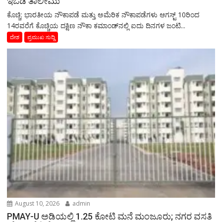
ಇಒಡಿ ತಾಲೀಮು
ಕೊಚ್ಚಿ: ಭಾರತೀಯ ನೌಕಾಪಡೆ ಮತ್ತು ಅಮೆರಿಕ ನೌಕಾಪಡೆಗಳು ಆಗಸ್ಟ್ 10ರಿಂದ
14ರವರೆಗೆ ಕೊಚ್ಚಿಯ ದಕ್ಷಿಣ ನೌಕಾ ಕಮಾಂಡ್‌ನಲ್ಲಿ ಐದು ದಿನಗಳ ಜಂಟಿ...
ದೇಶ
ಪ್ರಮುಖ ಸುದ್ದಿ
August 10, 2026
admin
PMAY-U ಅಡಿಯಲ್ಲಿ 1.25 ಕೋಟಿ ಮನೆ ಮಂಜೂರು; ನಗರ ವಸತಿ