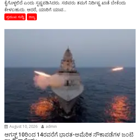
ಕೈಗೊಳ್ಳಲಿದೆ ಎಂದು ಸ್ಪಷ್ಟಪಡಿಸಿದರು. ಸಚಿವರು ತಮಗೆ ನಿರ್ದಿಷ್ಟ ಖಾತೆ ಬೇಕೆಂದು
ಕೇಳಬಹುದು. ಆದರೆ, ಯಾರಿಗೆ ಯಾವ...
ಪ್ರಮುಖ ಸುದ್ದಿ
ರಾಜ್ಯ
August 10, 2026
admin
ಆಗಸ್ಟ್ 10ರಿಂದ 14ರವರೆಗೆ ಭಾರತ-ಅಮೆರಿಕ ನೌಕಾಪಡೆಗಳ ಜಂಟಿ