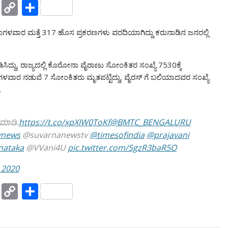
Y
C
S
a
o
h
 ಮಂಗಳವಾರ ಮತ್ತೆ 317 ಹೊಸ ಪ್ರಕರಣಗಳು ವರದಿಯಾಗಿದ್ದು ಕರುನಾಡಿನ ಜನರಲ್ಲಿ
h
p
ar
o
y
e
ಿಸಿದ್ದು, ರಾಜ್ಯದಲ್ಲಿ ಕೊರೋನಾ ವೈರಾಣು ಸೋಂಕಿತರ ಸಂಖ್ಯೆ 7530ಕ್ಕೆ
o
Li
ಳವಾರ ನಡುವೆ 7 ಸೋಂಕಿತರು ಮೃತಪಟ್ಟಿದ್ದು, ವೈರಸ್ ಗೆ ಬಲಿಯಾದವರ ಸಂಖ್ಯೆ
M
n
.
ai
k
l
 ಮಾಡಿ.
https://t.co/xpXIW0ToKf
@BMTC_BENGALURU
vnews
@suvarnanewstv
@timesofindia
@prajavani
nataka
@VVani4U
pic.twitter.com/SgzR3baR5O
 2020
Y
C
S
a
o
h
h
p
ar