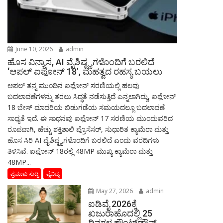
June 10, 2026
admin
ಹೊಸ ವಿನ್ಯಾಸ, AI ವೈಶಿಷ್ಟ್ಯಗಳೊಂದಿಗೆ ಬರಲಿದೆ
‘ಆಪಲ್ ಐಫೋನ್ 18’, ಮಹತ್ವದ ರಹಸ್ಯ ಬಯಲು
ಆಪಲ್ ತನ್ನ ಮುಂದಿನ ಐಫೋನ್ ಸರಣಿಯಲ್ಲಿ ಹಲವು
ಬದಲಾವಣೆಗಳನ್ನು ತರಲು ಸಿದ್ಧತೆ ನಡೆಸುತ್ತಿದೆ ಎನ್ನಲಾಗಿದ್ದು, ಐಫೋನ್
18 ಬೇಸ್ ಮಾದರಿಯ ಬಿಡುಗಡೆಯ ಸಮಯದಲ್ಲೂ ಬದಲಾವಣೆ
ಸಾಧ್ಯತೆ ಇದೆ. ಈ ಸಾಧನವು ಐಫೋನ್ 17 ಸರಣಿಯ ಮುಂದುವರಿದ
ರೂಪವಾಗಿ, ಹೆಚ್ಚು ಶಕ್ತಿಶಾಲಿ ಪ್ರೊಸೆಸರ್, ಸುಧಾರಿತ ಕ್ಯಾಮೆರಾ ಮತ್ತು
ಹೊಸ ಸಿರಿ AI ವೈಶಿಷ್ಟ್ಯಗಳೊಂದಿಗೆ ಬರಲಿದೆ ಎಂದು ವರದಿಗಳು
ತಿಳಿಸಿವೆ. ಐಫೋನ್ 18ರಲ್ಲಿ 48MP ಮುಖ್ಯ ಕ್ಯಾಮೆರಾ ಮತ್ತು
48MP...
ಪ್ರಮುಖ ಸುದ್ದಿ
ವೈವಿದ್ಯ
May 27, 2026
admin
ಐಡಿವೈ 2026ಕ್ಕೆ
ಖಜುರಾಹೊದಲ್ಲಿ 25
ದಿನಗಳ ಕೌಂಟ್‌ಡೌನ್