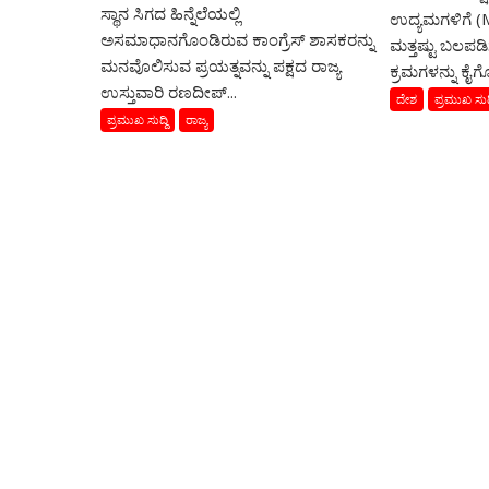
ಸ್ಥಾನ ಸಿಗದ ಹಿನ್ನೆಲೆಯಲ್ಲಿ
ಉದ್ಯಮಗಳಿಗೆ (
ಅಸಮಾಧಾನಗೊಂಡಿರುವ ಕಾಂಗ್ರೆಸ್ ಶಾಸಕರನ್ನು
ಮತ್ತಷ್ಟು ಬಲಪಡ
ಮನವೊಲಿಸುವ ಪ್ರಯತ್ನವನ್ನು ಪಕ್ಷದ ರಾಜ್ಯ
ಕ್ರಮಗಳನ್ನು ಕೈಗೊಂ
ಉಸ್ತುವಾರಿ ರಣದೀಪ್...
ದೇಶ
ಪ್ರಮುಖ ಸುದ್
ಪ್ರಮುಖ ಸುದ್ದಿ
ರಾಜ್ಯ