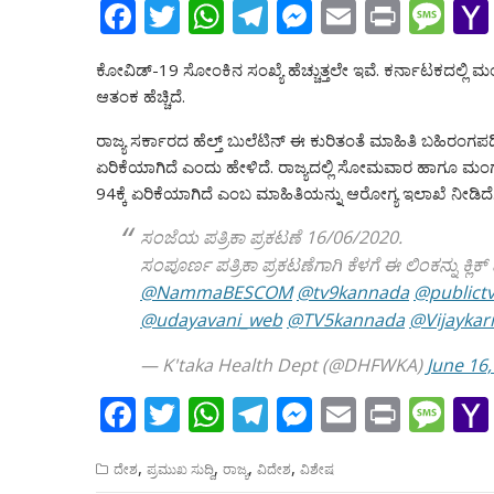
F
T
W
T
M
E
Pr
M
ac
w
h
el
e
m
in
e
ಕೋವಿಡ್-19 ಸೋಂಕಿನ ಸಂಖ್ಯೆ ಹೆಚ್ಚುತ್ತಲೇ ಇವೆ. ಕರ್ನಾಟಕದಲ್ಲಿ
e
itt
at
e
ss
ai
t
ss
ಆತಂಕ ಹೆಚ್ಚಿದೆ.
b
er
s
gr
e
l
a
ರಾಜ್ಯ ಸರ್ಕಾರದ ಹೆಲ್ತ್ ಬುಲೆಟಿನ್ ಈ ಕುರಿತಂತೆ ಮಾಹಿತಿ ಬಹಿರಂಗಪಡ
o
A
a
n
g
ಏರಿಕೆಯಾಗಿದೆ ಎಂದು ಹೇಳಿದೆ. ರಾಜ್ಯದಲ್ಲಿ ಸೋಮವಾರ ಹಾಗೂ ಮಂಗ
o
p
m
g
e
94ಕ್ಕೆ ಏರಿಕೆಯಾಗಿದೆ ಎಂಬ ಮಾಹಿತಿಯನ್ನು ಆರೋಗ್ಯ ಇಲಾಖೆ ನೀಡಿದೆ
k
p
er
ಸಂಜೆಯ ಪತ್ರಿಕಾ ಪ್ರಕಟಣೆ 16/06/2020.
ಸಂಪೂರ್ಣ ಪತ್ರಿಕಾ ಪ್ರಕಟಣೆಗಾಗಿ ಕೆಳಗೆ ಈ ಲಿಂಕನ್ನು ಕ್ಲಿಕ್
@NammaBESCOM
@tv9kannada
@publict
@udayavani_web
@TV5kannada
@Vijaykar
— K'taka Health Dept (@DHFWKA)
June 16,
F
T
W
T
M
E
Pr
M
ac
w
h
el
e
m
in
e
,
,
,
,
ದೇಶ
ಪ್ರಮುಖ ಸುದ್ದಿ
ರಾಜ್ಯ
ವಿದೇಶ
ವಿಶೇಷ
e
itt
at
e
ss
ai
t
ss