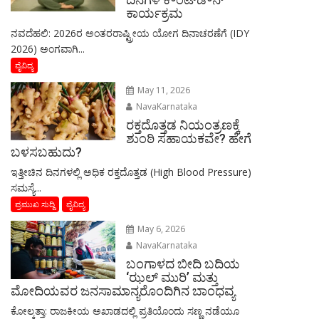
ಕಾರ್ಯಕ್ರಮ
ನವದೆಹಲಿ: 2026ರ ಅಂತರರಾಷ್ಟ್ರೀಯ ಯೋಗ ದಿನಾಚರಣೆಗೆ (IDY
2026) ಅಂಗವಾಗಿ...
ವೈವಿದ್ಯ
May 11, 2026
NavaKarnataka
ರಕ್ತದೊತ್ತಡ ನಿಯಂತ್ರಣಕ್ಕೆ
ಶುಂಠಿ ಸಹಾಯಕವೇ? ಹೇಗೆ
ಬಳಸಬಹುದು?
ಇತ್ತೀಚಿನ ದಿನಗಳಲ್ಲಿ ಅಧಿಕ ರಕ್ತದೊತ್ತಡ (High Blood Pressure)
ಸಮಸ್ಯೆ...
ಪ್ರಮುಖ ಸುದ್ದಿ
ವೈವಿದ್ಯ
May 6, 2026
NavaKarnataka
ಬಂಗಾಳದ ಬೀದಿ ಬದಿಯ
‘ಝಲ್ ಮುರಿ’ ಮತ್ತು
ಮೋದಿಯವರ ಜನಸಾಮಾನ್ಯರೊಂದಿಗಿನ ಬಾಂಧವ್ಯ
​ಕೋಲ್ಕತ್ತಾ: ರಾಜಕೀಯ ಅಖಾಡದಲ್ಲಿ ಪ್ರತಿಯೊಂದು ಸಣ್ಣ ನಡೆಯೂ