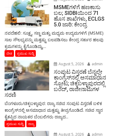
MSMEಗಳಿಗೆ ಹಣಕಾಸು
ಬಲ; SIDBIಯಿಂದ 71
ಹೊಸ ಶಾಖೆಗಳು, ECLGS
5.0 ಜಾರಿ: ಕೇಂದ್ರ
ನವದೆಹಲಿ: ಸೂಕ್ಷ್ಮ, ಸಣ್ಣ ಮತ್ತು ಮಧ್ಯಮ ಉದ್ಯಮಗಳಿಗೆ (MSME)
ಸಾಲ ಸೌಲಭ್ಯವನ್ನು ಮತ್ತಷ್ಟು ಬಲಪಡಿಸಲು ಕೇಂದ್ರ ಸರ್ಕಾರ ಹಲವು
ಕ್ರಮಗಳನ್ನು ಕೈಗೊಂಡಿದ್ದು,...
ದೇಶ
ಪ್ರಮುಖ ಸುದ್ದಿ
August 5, 2026
admin
ಸಂಪುಟ ವಿಸ್ತರಣೆ ಬೆನ್ನಲ್ಲೇ
ಕಾಂಗ್ರೆಸ್‌ನಲ್ಲಿ ಅಸಮಾಧಾನ
ಸ್ಫೋಟ; ಚಿಕ್ಕಬಳ್ಳಾಪುರದಲ್ಲಿ
ಬಂದ್, ರಾಜೀನಾಮೆಗಳ
ಸರಣಿ
ಬೆಂಗಳೂರು/ಚಿಕ್ಕಬಳ್ಳಾಪುರ: ರಾಜ್ಯ ಸಚಿವ ಸಂಪುಟ ವಿಸ್ತರಣೆ ಬಳಿಕ
ಕಾಂಗ್ರೆಸ್‌ನಲ್ಲಿ ಅಸಮಾಧಾನ ಮತ್ತಷ್ಟು ತೀವ್ರಗೊಂಡಿದೆ. ಸಚಿವ ಸ್ಥಾನ
ಕೈತಪ್ಪಿದ ನಾಯಕರ ಬೆಂಬಲಿಗರು ರಾಜ್ಯದ...
ಪ್ರಮುಖ ಸುದ್ದಿ
ರಾಜ್ಯ
August 5, 2026
admin