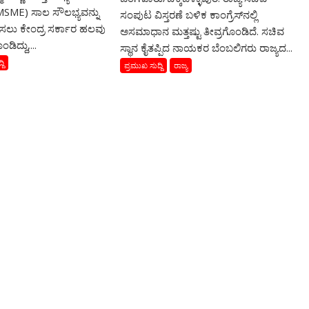
MSME) ಸಾಲ ಸೌಲಭ್ಯವನ್ನು
ಸಂಪುಟ ವಿಸ್ತರಣೆ ಬಳಿಕ ಕಾಂಗ್ರೆಸ್‌ನಲ್ಲಿ
ಿಸಲು ಕೇಂದ್ರ ಸರ್ಕಾರ ಹಲವು
ಅಸಮಾಧಾನ ಮತ್ತಷ್ಟು ತೀವ್ರಗೊಂಡಿದೆ. ಸಚಿವ
ಡಿದ್ದು,...
ಸ್ಥಾನ ಕೈತಪ್ಪಿದ ನಾಯಕರ ಬೆಂಬಲಿಗರು ರಾಜ್ಯದ...
ದಿ
ಪ್ರಮುಖ ಸುದ್ದಿ
ರಾಜ್ಯ