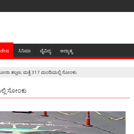
ಿಶೇಷ
ಸಿನಿಮಾ
ವೈವಿದ್ಯ
ಆದ್ಯಾತ್ಮ
ೊರೋನಾ ತಲ್ಲಣ; ಮತ್ತೆ 317 ಮಂದಿಯಲ್ಲಿ ಸೋಂಕು
ಲ್ಲಿ ಸೋಂಕು