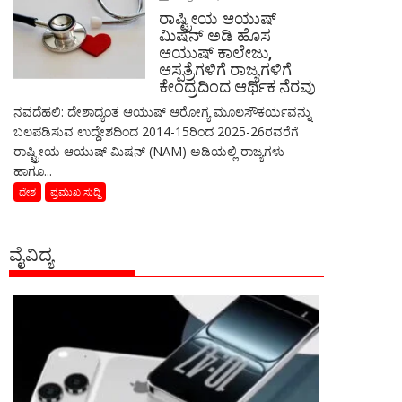
ರಾಷ್ಟ್ರೀಯ ಆಯುಷ್
ಮಿಷನ್ ಅಡಿ ಹೊಸ
ಆಯುಷ್ ಕಾಲೇಜು,
ಆಸ್ಪತ್ರೆಗಳಿಗೆ ರಾಜ್ಯಗಳಿಗೆ
ಕೇಂದ್ರದಿಂದ ಆರ್ಥಿಕ ನೆರವು
ನವದೆಹಲಿ: ದೇಶಾದ್ಯಂತ ಆಯುಷ್ ಆರೋಗ್ಯ ಮೂಲಸೌಕರ್ಯವನ್ನು
ಬಲಪಡಿಸುವ ಉದ್ದೇಶದಿಂದ 2014-15ರಿಂದ 2025-26ರವರೆಗೆ
ರಾಷ್ಟ್ರೀಯ ಆಯುಷ್ ಮಿಷನ್ (NAM) ಅಡಿಯಲ್ಲಿ ರಾಜ್ಯಗಳು
ಹಾಗೂ...
ದೇಶ
ಪ್ರಮುಖ ಸುದ್ದಿ
ವೈವಿದ್ಯ