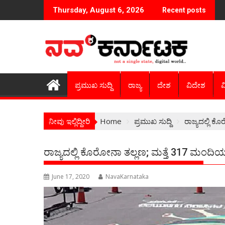
Skip
Thursday, August 6, 2026
Recent posts
to
content
ಪ್ರಮುಖ ಸುದ್ದಿ
ರಾಜ್ಯ
ದೇಶ
ವಿದೇಶ
ವ
ನೀವು ಇಲ್ಲಿದ್ದೀರಿ
Home
ಪ್ರಮುಖ ಸುದ್ದಿ
ರಾಜ್ಯದಲ್ಲಿ ಕ
ರಾಜ್ಯದಲ್ಲಿ ಕೊರೋನಾ ತಲ್ಲಣ; ಮತ್ತೆ 317 ಮಂದಿಯ
June 17, 2020
NavaKarnataka