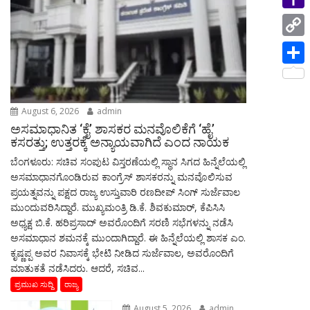
i
p
i
a
e
n
Y
l
n
m
s
g
a
C
t
s
e
h
o
S
a
r
o
p
h
g
o
August 6, 2026
admin
y
a
e
ಅಸಮಾಧಾನಿತ ‘ಕೈ’ ಶಾಸಕರ ಮನವೊಲಿಕೆಗೆ ‘ಹೈ’
M
L
r
ಕಸರತ್ತು; ಉತ್ತರಕ್ಕೆ ಅನ್ಯಾಯವಾಗಿದೆ ಎಂದ ನಾಯಕ
a
i
ಬೆಂಗಳೂರು: ಸಚಿವ ಸಂಪುಟ ವಿಸ್ತರಣೆಯಲ್ಲಿ ಸ್ಥಾನ ಸಿಗದ ಹಿನ್ನೆಲೆಯಲ್ಲಿ
e
i
ಅಸಮಾಧಾನಗೊಂಡಿರುವ ಕಾಂಗ್ರೆಸ್ ಶಾಸಕರನ್ನು ಮನವೊಲಿಸುವ
n
ಪ್ರಯತ್ನವನ್ನು ಪಕ್ಷದ ರಾಜ್ಯ ಉಸ್ತುವಾರಿ ರಣದೀಪ್ ಸಿಂಗ್ ಸುರ್ಜೆವಾಲ
l
k
ಮುಂದುವರಿಸಿದ್ದಾರೆ. ಮುಖ್ಯಮಂತ್ರಿ ಡಿ.ಕೆ. ಶಿವಕುಮಾರ್, ಕೆಪಿಸಿಸಿ
ಅಧ್ಯಕ್ಷ ಬಿ.ಕೆ. ಹರಿಪ್ರಸಾದ್ ಅವರೊಂದಿಗೆ ಸರಣಿ ಸಭೆಗಳನ್ನು ನಡೆಸಿ
ಅಸಮಾಧಾನ ಶಮನಕ್ಕೆ ಮುಂದಾಗಿದ್ದಾರೆ. ಈ ಹಿನ್ನೆಲೆಯಲ್ಲಿ ಶಾಸಕ ಎಂ.
ಕೃಷ್ಣಪ್ಪ ಅವರ ನಿವಾಸಕ್ಕೆ ಭೇಟಿ ನೀಡಿದ ಸುರ್ಜೆವಾಲ, ಅವರೊಂದಿಗೆ
ಮಾತುಕತೆ ನಡೆಸಿದರು. ಆದರೆ, ಸಚಿವ...
ಪ್ರಮುಖ ಸುದ್ದಿ
ರಾಜ್ಯ
August 5, 2026
admin