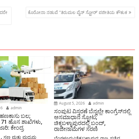
o
y
e
ಿದರೇ
ಕೊರೋನಾ ನಡುವೆ ”ತಿರುಮಲ ವೈನ್ ಸ್ಟೋರ್’ ಪಜೀತಿಯ ಕೌತುಕ
o
Li
M
n
ai
k
l
August 5, 2026
admin
26
admin
ಸಂಪುಟ ವಿಸ್ತರಣೆ ಬೆನ್ನಲ್ಲೇ ಕಾಂಗ್ರೆಸ್‌ನಲ್ಲಿ
 ಹಣಕಾಸು ಬಲ;
ಅಸಮಾಧಾನ ಸ್ಫೋಟ;
71 ಹೊಸ ಶಾಖೆಗಳು,
ಚಿಕ್ಕಬಳ್ಳಾಪುರದಲ್ಲಿ ಬಂದ್,
ಾರಿ: ಕೇಂದ್ರ
ರಾಜೀನಾಮೆಗಳ ಸರಣಿ
್ಮ, ಸಣ್ಣ ಮತ್ತು ಮಧ್ಯಮ
ಬೆಂಗಳೂರು/ಚಿಕ್ಕಬಳ್ಳಾಪುರ: ರಾಜ್ಯ ಸಚಿವ