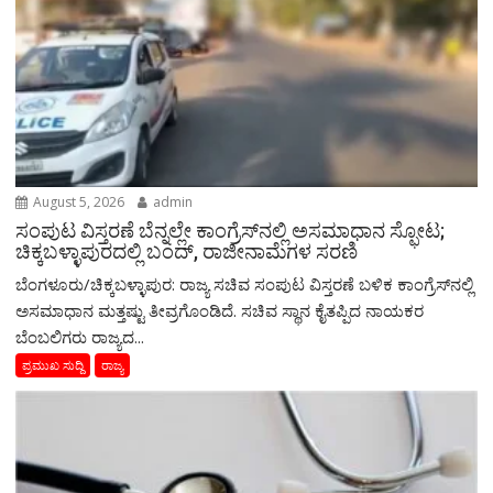
August 5, 2026
admin
ಸಂಪುಟ ವಿಸ್ತರಣೆ ಬೆನ್ನಲ್ಲೇ ಕಾಂಗ್ರೆಸ್‌ನಲ್ಲಿ ಅಸಮಾಧಾನ ಸ್ಫೋಟ;
ಚಿಕ್ಕಬಳ್ಳಾಪುರದಲ್ಲಿ ಬಂದ್, ರಾಜೀನಾಮೆಗಳ ಸರಣಿ
ಬೆಂಗಳೂರು/ಚಿಕ್ಕಬಳ್ಳಾಪುರ: ರಾಜ್ಯ ಸಚಿವ ಸಂಪುಟ ವಿಸ್ತರಣೆ ಬಳಿಕ ಕಾಂಗ್ರೆಸ್‌ನಲ್ಲಿ
ಅಸಮಾಧಾನ ಮತ್ತಷ್ಟು ತೀವ್ರಗೊಂಡಿದೆ. ಸಚಿವ ಸ್ಥಾನ ಕೈತಪ್ಪಿದ ನಾಯಕರ
ಬೆಂಬಲಿಗರು ರಾಜ್ಯದ...
ಪ್ರಮುಖ ಸುದ್ದಿ
ರಾಜ್ಯ