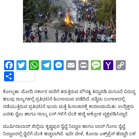
F
T
W
T
M
E
Pr
M
Y
C
ac
w
h
el
e
m
in
e
a
o
S
e
itt
at
e
ss
ai
t
ss
h
p
h
ಕೋಲ್ಕತಾ: ಮೋದಿ ಸರ್ಕಾರ ಜಾರಿಗೆ ತರುತ್ತಿರುವ ಪೌರತ್ವ ತಿದ್ದುಪಡಿ ಮಸೂದೆ ವಿರುದ್ಧ
b
er
s
gr
e
l
a
o
y
ar
ಹಲವು ರಾಜ್ಯಗಳಲ್ಲಿ ಪ್ರತಿಭಟನೆ ಹಿಂಸಾರೂಪ ಪಡೆದಿದೆ. ಪಶ್ಚಿಮ ಬಂಗಾಳದಲ್ಲಿ
o
A
a
n
g
o
Li
e
ನಡೆಯುತ್ತಿರುವ ಪ್ರತಿಭಟನೆ ಇಂದು ಮತ್ತೆ ಹಿಸಾಚಾರಕ್ಕೆ ಕಾರಣವಾಯಿತು. ಉದ್ರಿಕ್ತರು
o
p
m
g
e
M
n
ಎರಡು ರೈಲು ಹಾಗೂ ನಾಲ್ಕು ಬಸ್ ಗಳಿಗೆ ಬೆಂಕಿ ಹಚ್ಚಿ ಆಕ್ರೋಶ ವ್ಯಕ್ತಪಡಿಸಿದ್ದಾರೆ.
k
p
er
ai
k
ಮುರ್ಷಿದಾಬಾದ್ ಜಿಲ್ಲೆಯ ಕೃಷ್ಣಪುರ ರೈಲ್ವೆ ನಿಲ್ದಾಣ ಹಾಗೂ ಲಾಲ್ ಗೋಲ ರೈಲ್ವೆ
l
ನಿಲ್ದಾಣದಲ್ಲಿ ರೈಲಿಗೆ ಬೆಂಕಿ ಹಚ್ಚಲಾಗಿದೆ. ಇದೇ ವೇಳೆ, ಕೋನಾ ಎಕ್ಸ್‌ಪ್ರೆಸ್‌ ಹೆದ್ದಾರಿ ಬಳಿ