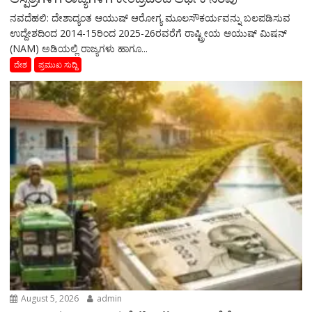
ನವದೆಹಲಿ: ದೇಶಾದ್ಯಂತ ಆಯುಷ್ ಆರೋಗ್ಯ ಮೂಲಸೌಕರ್ಯವನ್ನು ಬಲಪಡಿಸುವ
ಉದ್ದೇಶದಿಂದ 2014-15ರಿಂದ 2025-26ರವರೆಗೆ ರಾಷ್ಟ್ರೀಯ ಆಯುಷ್ ಮಿಷನ್
(NAM) ಅಡಿಯಲ್ಲಿ ರಾಜ್ಯಗಳು ಹಾಗೂ...
ದೇಶ
ಪ್ರಮುಖ ಸುದ್ದಿ
August 5, 2026
admin