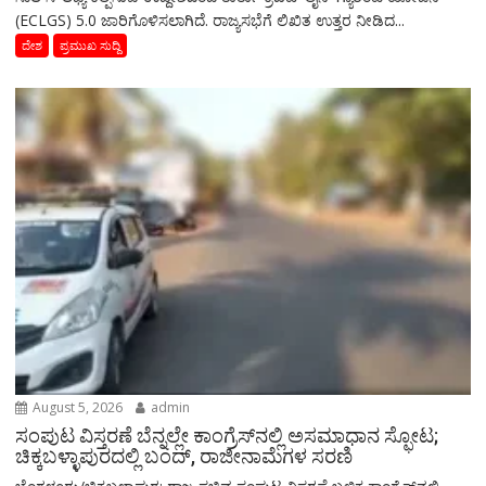
(ECLGS) 5.0 ಜಾರಿಗೊಳಿಸಲಾಗಿದೆ. ರಾಜ್ಯಸಭೆಗೆ ಲಿಖಿತ ಉತ್ತರ ನೀಡಿದ...
ದೇಶ
ಪ್ರಮುಖ ಸುದ್ದಿ
August 5, 2026
admin
ಸಂಪುಟ ವಿಸ್ತರಣೆ ಬೆನ್ನಲ್ಲೇ ಕಾಂಗ್ರೆಸ್‌ನಲ್ಲಿ ಅಸಮಾಧಾನ ಸ್ಫೋಟ;
ಚಿಕ್ಕಬಳ್ಳಾಪುರದಲ್ಲಿ ಬಂದ್, ರಾಜೀನಾಮೆಗಳ ಸರಣಿ