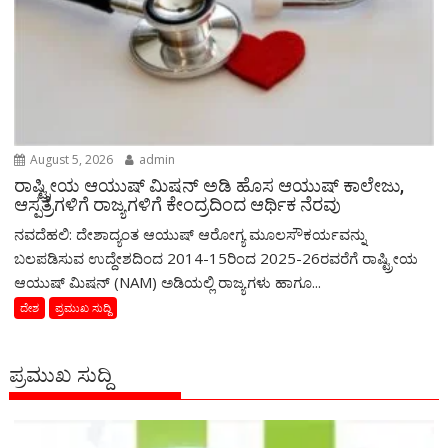
August 5, 2026
admin
ರಾಷ್ಟ್ರೀಯ ಆಯುಷ್ ಮಿಷನ್ ಅಡಿ ಹೊಸ ಆಯುಷ್ ಕಾಲೇಜು,
ಆಸ್ಪತ್ರೆಗಳಿಗೆ ರಾಜ್ಯಗಳಿಗೆ ಕೇಂದ್ರದಿಂದ ಆರ್ಥಿಕ ನೆರವು
ನವದೆಹಲಿ: ದೇಶಾದ್ಯಂತ ಆಯುಷ್ ಆರೋಗ್ಯ ಮೂಲಸೌಕರ್ಯವನ್ನು
ಬಲಪಡಿಸುವ ಉದ್ದೇಶದಿಂದ 2014-15ರಿಂದ 2025-26ರವರೆಗೆ ರಾಷ್ಟ್ರೀಯ
ಆಯುಷ್ ಮಿಷನ್ (NAM) ಅಡಿಯಲ್ಲಿ ರಾಜ್ಯಗಳು ಹಾಗೂ...
ದೇಶ
ಪ್ರಮುಖ ಸುದ್ದಿ
ಪ್ರಮುಖ ಸುದ್ದಿ