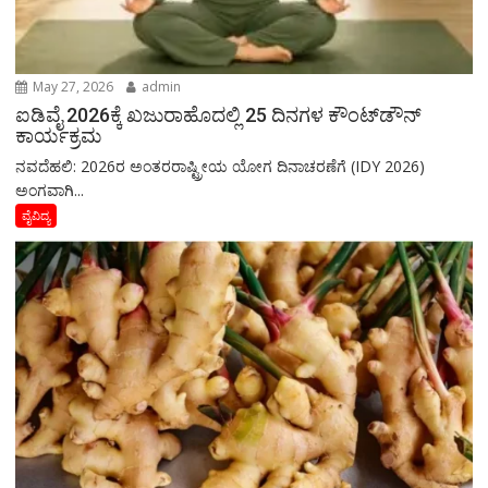
May 27, 2026
admin
ಐಡಿವೈ 2026ಕ್ಕೆ ಖಜುರಾಹೊದಲ್ಲಿ 25 ದಿನಗಳ ಕೌಂಟ್‌ಡೌನ್
ಕಾರ್ಯಕ್ರಮ
ನವದೆಹಲಿ: 2026ರ ಅಂತರರಾಷ್ಟ್ರೀಯ ಯೋಗ ದಿನಾಚರಣೆಗೆ (IDY 2026)
ಅಂಗವಾಗಿ...
ವೈವಿದ್ಯ