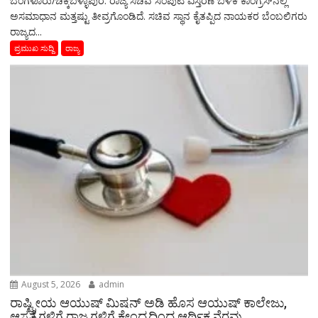
ಬೆಂಗಳೂರು/ಚಿಕ್ಕಬಳ್ಳಾಪುರ: ರಾಜ್ಯ ಸಚಿವ ಸಂಪುಟ ವಿಸ್ತರಣೆ ಬಳಿಕ ಕಾಂಗ್ರೆಸ್‌ನಲ್ಲಿ
ಅಸಮಾಧಾನ ಮತ್ತಷ್ಟು ತೀವ್ರಗೊಂಡಿದೆ. ಸಚಿವ ಸ್ಥಾನ ಕೈತಪ್ಪಿದ ನಾಯಕರ ಬೆಂಬಲಿಗರು
ರಾಜ್ಯದ...
ಪ್ರಮುಖ ಸುದ್ದಿ
ರಾಜ್ಯ
August 5, 2026
admin
ರಾಷ್ಟ್ರೀಯ ಆಯುಷ್ ಮಿಷನ್ ಅಡಿ ಹೊಸ ಆಯುಷ್ ಕಾಲೇಜು,
ಆಸ್ಪತ್ರೆಗಳಿಗೆ ರಾಜ್ಯಗಳಿಗೆ ಕೇಂದ್ರದಿಂದ ಆರ್ಥಿಕ ನೆರವು