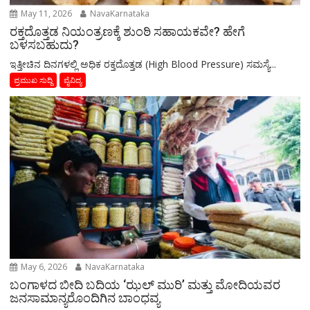
May 11, 2026
NavaKarnataka
ರಕ್ತದೊತ್ತಡ ನಿಯಂತ್ರಣಕ್ಕೆ ಶುಂಠಿ ಸಹಾಯಕವೇ? ಹೇಗೆ
ಬಳಸಬಹುದು?
ಇತ್ತೀಚಿನ ದಿನಗಳಲ್ಲಿ ಅಧಿಕ ರಕ್ತದೊತ್ತಡ (High Blood Pressure) ಸಮಸ್ಯೆ...
ಪ್ರಮುಖ ಸುದ್ದಿ
ವೈವಿದ್ಯ
May 6, 2026
NavaKarnataka
ಬಂಗಾಳದ ಬೀದಿ ಬದಿಯ ‘ಝಲ್ ಮುರಿ’ ಮತ್ತು ಮೋದಿಯವರ
ಜನಸಾಮಾನ್ಯರೊಂದಿಗಿನ ಬಾಂಧವ್ಯ