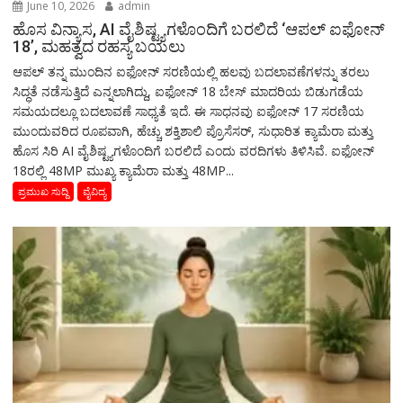
June 10, 2026
admin
ಹೊಸ ವಿನ್ಯಾಸ, AI ವೈಶಿಷ್ಟ್ಯಗಳೊಂದಿಗೆ ಬರಲಿದೆ ‘ಆಪಲ್ ಐಫೋನ್
18’, ಮಹತ್ವದ ರಹಸ್ಯ ಬಯಲು
ಆಪಲ್ ತನ್ನ ಮುಂದಿನ ಐಫೋನ್ ಸರಣಿಯಲ್ಲಿ ಹಲವು ಬದಲಾವಣೆಗಳನ್ನು ತರಲು
ಸಿದ್ಧತೆ ನಡೆಸುತ್ತಿದೆ ಎನ್ನಲಾಗಿದ್ದು, ಐಫೋನ್ 18 ಬೇಸ್ ಮಾದರಿಯ ಬಿಡುಗಡೆಯ
ಸಮಯದಲ್ಲೂ ಬದಲಾವಣೆ ಸಾಧ್ಯತೆ ಇದೆ. ಈ ಸಾಧನವು ಐಫೋನ್ 17 ಸರಣಿಯ
ಮುಂದುವರಿದ ರೂಪವಾಗಿ, ಹೆಚ್ಚು ಶಕ್ತಿಶಾಲಿ ಪ್ರೊಸೆಸರ್, ಸುಧಾರಿತ ಕ್ಯಾಮೆರಾ ಮತ್ತು
ಹೊಸ ಸಿರಿ AI ವೈಶಿಷ್ಟ್ಯಗಳೊಂದಿಗೆ ಬರಲಿದೆ ಎಂದು ವರದಿಗಳು ತಿಳಿಸಿವೆ. ಐಫೋನ್
18ರಲ್ಲಿ 48MP ಮುಖ್ಯ ಕ್ಯಾಮೆರಾ ಮತ್ತು 48MP...
ಪ್ರಮುಖ ಸುದ್ದಿ
ವೈವಿದ್ಯ