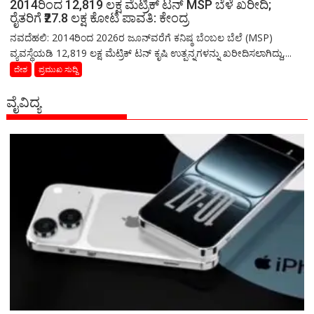
2014ರಿಂದ 12,819 ಲಕ್ಷ ಮೆಟ್ರಿಕ್ ಟನ್ MSP ಬೆಳೆ ಖರೀದಿ;
ರೈತರಿಗೆ ₹27.8 ಲಕ್ಷ ಕೋಟಿ ಪಾವತಿ: ಕೇಂದ್ರ
ನವದೆಹಲಿ: 2014ರಿಂದ 2026ರ ಜೂನ್‌ವರೆಗೆ ಕನಿಷ್ಠ ಬೆಂಬಲ ಬೆಲೆ (MSP)
ವ್ಯವಸ್ಥೆಯಡಿ 12,819 ಲಕ್ಷ ಮೆಟ್ರಿಕ್ ಟನ್ ಕೃಷಿ ಉತ್ಪನ್ನಗಳನ್ನು ಖರೀದಿಸಲಾಗಿದ್ದು,...
ದೇಶ
ಪ್ರಮುಖ ಸುದ್ದಿ
ವೈವಿದ್ಯ